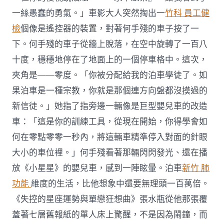
一絲愚蠢的勇氣。」車影大人突然掏出一
竹科 員工健
檢
個像是遙控器的裝置，對著何手殘的車子按了一
下。何手殘的車子從牆上脫落，在空中旋轉了一百八
十度，穩穩地停在了地面上的一個停車格中。這次，
夾角是——零度。「你被分配給我的泊車學徒了。如
果泊車是一種宗教，你就是那個連方向盤都沒摸過的
新信徒。」她指了指旁邊一輛像是巨型嬰兒車的改造
車：「這是你的訓練工具，從現在開始，你得學會如
何在零點零零一秒內，將這輛車精準停入對面的針眼
大小的車位裡。」何手殘看著那輛閃閃發光、還在播
放《小星星》的嬰兒車，感到一陣眩暈。泊車
新竹 肺
功能
維度的生活，比他想象中還要無理頭一百萬倍。
《失控的星座運勢與單戀狂想曲》張水瓶從他那張覆
蓋著七層舊報紙的單人床上驚醒，不是因為鬧鐘，而