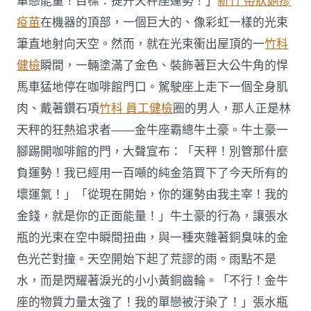
單戀能量！目標：提升天秤座運勢！」
新竹 帶狀皰疹
疫苗
在機器的頂部，一個巨大的、像彩虹一樣的光束
筆直地射向天空。然而，就在光束衝出屋頂的一
竹科
健檢
瞬間，一輛塗滿了金色、裝飾著巨大公牛角的悍
馬車猛地停在咖啡館門口。駕駛座上走下一個全身肌
肉、戴著鑽石項
竹科 員工健檢
圈的男人，那人正是林
天秤的狂熱追求者——金牛座霸總牛土豪。牛土豪一
腳踢開咖啡館的門，大聲宣布：「天秤！別管那什麼
負運勢！我已經用一百噸的純金箔買下了今天所有的
壞運氣！」「從現在開始，你的運勢由我主宰！我的
金錢，就是你的正面能量！」牛土豪的行為，讓張水
瓶的光束在空中瞬間扭曲，與一種夾雜著銅臭味的金
色光芒對撞。天空開始下起了荒謬的雨。雨點不是
水，而是閃耀著淚光的小小黃銅齒輪。「不行！金牛
座的物質力量太強了！我的單戀被汙染了！」張水瓶