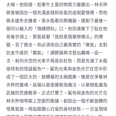
大喊。他知道，如果牛土豪的物質力量勝出，林天秤
將會被困在一個充滿金錢和俗氣的虛假愛情裡，而他
將永遠失去機會。張水瓶看向那機器，還剩下最後一
個可以輸入的「情緒燃料」口。他迅速撕下了貼在他
背後衣領上，那張寫著「我就是個單戀傻瓜」的標
籤，丟了進去。他必須用自己最真實的「傻氣」去對
抗金牛座的「霸氣」！調節器再次發出轟鳴，這一
次，射向天空的光束不再是彩虹色，而是充滿了水瓶
座特有的怪誕藍色**。藍色光束與金色光芒在空中形
成了一個巨大的、旋轉著的太極圖案，像是在爭奪林
天秤的靈魂。這場以星座運勢為賭注、以單戀能量為
武器的荒唐戰爭，正式打響了。藍色與金色的光芒在
林天秤咖啡館上空劇烈衝撞，創造出一個不斷旋轉的
怪異氣旋。時追蹤關心白叟的身材狀態，一旦呈現咳