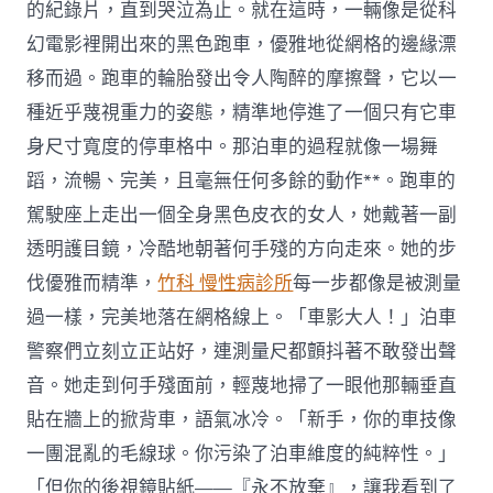
的紀錄片，直到哭泣為止。就在這時，一輛像是從科
幻電影裡開出來的黑色跑車，優雅地從網格的邊緣漂
移而過。跑車的輪胎發出令人陶醉的摩擦聲，它以一
種近乎蔑視重力的姿態，精準地停進了一個只有它車
身尺寸寬度的停車格中。那泊車的過程就像一場舞
蹈，流暢、完美，且毫無任何多餘的動作**。跑車的
駕駛座上走出一個全身黑色皮衣的女人，她戴著一副
透明護目鏡，冷酷地朝著何手殘的方向走來。她的步
伐優雅而精準，
竹科 慢性病診所
每一步都像是被測量
過一樣，完美地落在網格線上。「車影大人！」泊車
警察們立刻立正站好，連測量尺都顫抖著不敢發出聲
音。她走到何手殘面前，輕蔑地掃了一眼他那輛垂直
貼在牆上的掀背車，語氣冰冷。「新手，你的車技像
一團混亂的毛線球。你污染了泊車維度的純粹性。」
「但你的後視鏡貼紙——『永不放棄』，讓我看到了