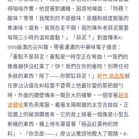
得嗡嗡作響，他捏著對講機，困惑地喊道：「特務？
酸味？等等！我聞到的不是酸味！是麵粉過度膨脹的
焦慮味！還有，我現在走不開！我的陳年老蒜泥需要
每隔三小時的溫和震動！」「蒜泥？」對面傳來K-
999崩潰的尖叫聲，帶著濃濃的中藥味電子雜音：
「重點不是蒜泥！重點是**時空正在彎曲！**我們的
推進器快沒紅棗了！快！我們在你的後院！別帶任何
多餘的東西！除了——你那缸蒜泥！」
新竹 高血脂
就
在廖沾沾還在糾結要不要帶上他最珍愛的那把銀勺
時，外面的牆壁傳來一聲巨大的撞擊。一個穿著
超音
波健檢
黑色燕尾服、戴著太陽眼鏡的太空吉娃娃，正
從牆上的破洞鑽進來。它的背上揹著一個像是小型瓦
斯桶的東西，桶上用毛筆寫著「極品紅棗枸杞燃
料」。「你怎麼——」廖沾沾驚訝地瞪大了眼睛。K-