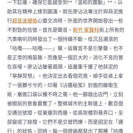
一下缸邊，確保它能感受到**「溫和的震動」**，以
助其在精神上達到圓滿。就在廖沾沾專注於與蒜泥進
行
超音波健檢
心靈交流時，外面的世界開始發出一些
不對勁的信號。首先是聲音。
新竹 家醫科
街上所有的
汽車喇叭同時發出了一個持續不斷、低沉且潮濕的
「咕嚕——咕嚕——」聲。這聲音不是引擎聲，也不
是正常的鳴笛聲，而像是一個巨大的、消化不良的胃
在哀嚎。廖沾沾皺著眉頭，這嚴重干擾了他蒜泥的
「寧靜冥想」。他決定出去看個究竟，順手從桌上拿
了一張髒兮兮的，印著《沾醬秘笈》封面的皺衛生
紙，塞進口袋以備不時之需。他一腳踏出店門，立刻
被眼前的景象震驚了。整條城市的主幹道上，數百個
交通信號燈，從東邊到西邊，從高架橋到巷弄口，全
部變成了綠燈。它們不是交替閃爍，而是固定在「通
行」的狀態，同時，每一個燈箱都發出了那種「咕嚕