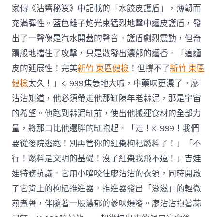
家傳《沾醬秘笈》中記載的「水餃皮護盾」，薄韌而
充滿彈性。藍色離子炮光束猛烈地擊中麵皮護盾，發
出了一聲像是汽水開蓋的聲音。護盾劇烈震動，但奇
蹟般地擋住了攻擊，只是散發出濃郁的麵香。「這麵
皮的延展性！完美
新竹 東區健檢
！但撐不了
新竹 東區
健檢
太久！」K-999焦急地大喊，中藥味更濃了。廖
沾沾知道，他必須帶走他那缸陳年老蒜泥，那是宇宙
的希望。他跑到蒜泥缸前，使出他搬運食材的全部力
量，將那口比他還胖的缸抱起。「走！K-999！我們
要從後院逃跑！別再管你的紅棗枸杞燃料了！」「不
行！燃料是文明的基礎！沒了紅棗我飛不遠！」吉娃
娃特務抗議。它用小嘴咬住廖沾沾的衣領，同時開啟
了它背上的枸杞推進器。推進器發出「滋滋」的輕微
煎煮聲，伴隨著一股濃郁的蔘味爆發。廖沾沾抱著蒜