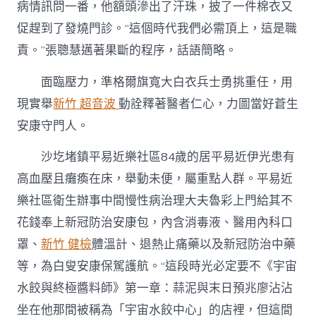
病情訊問一番，他額頭滲出了汗珠，披了一件棉衣又
促趕到了發燒門診。“這個時代我們必需頂上，這是職
責。”張聰慧邁著果斷的程序，話語簡略。
面臨壓力，準格爾旗寬大白衣兵士勇挑重任，用
現實舉
新竹 超音波
動詮釋著醫者仁心，力圖當好蒼生
安康守門人。
沙圪堵鎮平易近樂社區84歲的居平易近伊光患有
高血壓且癱瘓在床，舉動未便，屬重點人群。平易近
樂社區衛生辦事中間慢性病治理大夫魯彩上門給其不
花錢奉上新冠防治安康包，內含消毒液、醫用內科口
罩、
新竹 健檢
體溫計、退熱止痛藥以及新冠防治中藥
等，為白叟安康保駕護航。“這段時光必定要不《宇宙
水餃與終極醬料師》第一章：蒜泥與末日預兆廖沾沾
坐在他那間被稱為「宇宙水餃中心」的店裡，但這間