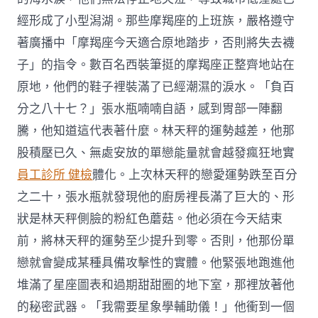
經形成了小型潟湖。那些摩羯座的上班族，嚴格遵守
著廣播中「摩羯座今天適合原地踏步，否則將失去襪
子」的指令。數百名西裝筆挺的摩羯座正整齊地站在
原地，他們的鞋子裡裝滿了已經潮濕的淚水。「負百
分之八十七？」張水瓶喃喃自語，感到胃部一陣翻
騰，他知道這代表著什麼。林天秤的運勢越差，他那
股積壓已久、無處安放的單戀能量就會越發瘋狂地實
員工診所 健檢
體化。上次林天秤的戀愛運勢跌至百分
之二十，張水瓶就發現他的廚房裡長滿了巨大的、形
狀是林天秤側臉的粉紅色蘑菇。他必須在今天結束
前，將林天秤的運勢至少提升到零。否則，他那份單
戀就會變成某種具備攻擊性的實體。他緊張地跑進他
堆滿了星座圖表和過期甜甜圈的地下室，那裡放著他
的秘密武器。「我需要星象學輔助儀！」他衝到一個