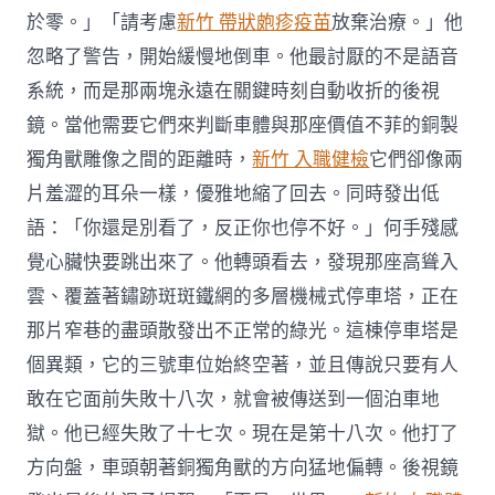
於零。」「請考慮
新竹 帶狀皰疹疫苗
放棄治療。」他
忽略了警告，開始緩慢地倒車。他最討厭的不是語音
系統，而是那兩塊永遠在關鍵時刻自動收折的後視
鏡。當他需要它們來判斷車體與那座價值不菲的銅製
獨角獸雕像之間的距離時，
新竹 入職健檢
它們卻像兩
片羞澀的耳朵一樣，優雅地縮了回去。同時發出低
語：「你還是別看了，反正你也停不好。」何手殘感
覺心臟快要跳出來了。他轉頭看去，發現那座高聳入
雲、覆蓋著鏽跡斑斑鐵網的多層機械式停車塔，正在
那片窄巷的盡頭散發出不正常的綠光。這棟停車塔是
個異類，它的三號車位始終空著，並且傳說只要有人
敢在它面前失敗十八次，就會被傳送到一個泊車地
獄。他已經失敗了十七次。現在是第十八次。他打了
方向盤，車頭朝著銅獨角獸的方向猛地偏轉。後視鏡