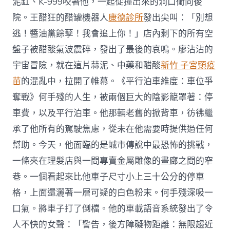
泥缸、K-999咬著他，一起從撞出來的洞口衝向後
院。王醋狂的醋罐機器人
康德診所
發出尖叫：「別想
逃！醬油黨餘孽！我會追上你！」店內剩下的所有空
盤子被醋酸氣波震碎，發出了最後的哀鳴。廖沾沾的
宇宙冒險，就在這片蒜泥、中藥和醋酸
新竹 子宮頸疫
苗
的混亂中，拉開了帷幕。《平行泊車維度：車位爭
奪戰》何手殘的人生，被兩個巨大的陰影籠罩著：停
車費，以及平行泊車。他那輛老舊的掀背車，彷彿繼
承了他所有的駕駛焦慮，從未在他需要時提供過任何
幫助。今天，他面臨的是城市傳說中最恐怖的挑戰，
一條夾在理髮店與一間專賣金屬雕像的畫廊之間的窄
巷。一個看起來比他車子尺寸小上三十公分的停車
格，上面還灑著一層可疑的白色粉末。何手殘深吸一
口氣。將車子打了倒檔。他的車載語音系統發出了令
人不快的女聲：「警告，後方障礙物距離：無限趨近