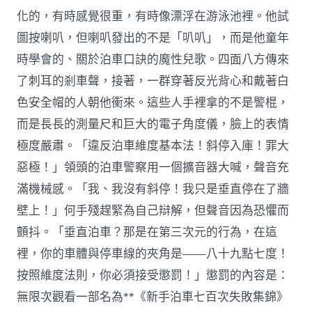
化的，有時感覺很重，有時像漂浮在游泳池裡。他試
圖按喇叭，但喇叭發出的不是「叭叭」，而是他童年
時學會的、關於泊車口訣的魔性兒歌。四面八方傳來
了刺耳的剎車聲，接著，一群穿著反光背心和戴著白
色安全帽的人朝他衝來。這些人手裡拿的不是警棍，
而是長長的測量尺和巨大的電子角度儀，臉上的表情
極度嚴肅。「違反泊車維度基本法！斜停入庫！罪大
惡極！」領頭的泊車警察用一個擴音器大喊，聲音充
滿機械感。「我、我沒有斜停！我只是垂直停在了牆
壁上！」何手殘趕緊為自己辯解，但聲音因為恐懼而
顫抖。「垂直泊車？那是在第三次元的行為，在這
裡，你的車體與停車線的夾角是——八十九點七度！
按照維度法則，你必須接受懲罰！」懲罰的內容是：
無限次觀看一部名為**《新手泊車七百次失敗集錦》