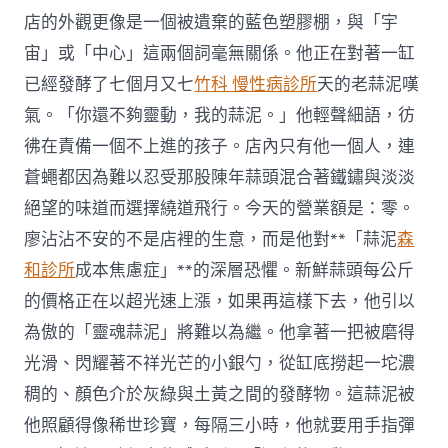
店的外觀更像是一個被遺棄的藍色塑膠棚，與「宇
宙」或「中心」這兩個詞毫無關係。他正在對著一缸
已經發酵了七個月又七
竹科 慢性病診所
天的老蒜泥嘆
氣。「你還不夠靈動，我的蒜泥。」他輕聲細語，彷
彿在責備一個不上進的孩子。店內只有他一個人，連
蒼蠅都因為難以忍受那股陳年蒜頭混合著鐵鏽與淡淡
絕望的味道而選擇繞道飛行。今天的營業額是：零。
廖沾沾不安的不是店裡的生意，而是他對**「蒜泥
森
和診所
成本焦慮症」**的深層恐懼。新鮮蒜頭每公斤
的價格正在以超光速上漲，如果再這樣下去，他引以
為傲的「靈魂蒜泥」將難以為繼。他拿著一把被磨得
光滑、閃耀著不祥光芒的小銀勺，從缸底撈起一坨濃
稠的、顏色介於灰綠與土黃之間的發酵物。這蒜泥被
他照顧得像稀世珍寶，每隔三小時，他就要用手指彈