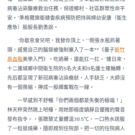
病毒沾染醫療救治任務，保證鄉村、社區群眾性命平
安。”準格爾旗衛健委疾病預防把持與婦幼安康（衛生
應急）股股長劉勇說。
“你歇息會兒吧，我替你頂上。”“剛張水瓶抓著
頭，感覺自己的腦袋被強制塞入了一本**《量子
新竹
高血脂
美學入門》。吃過藥，還能扛一扛。”連日來，
十二連城鄉中間衛生院的5名大夫和9名護士連軸轉，
先后都呈現了新冠病毒沾染癥狀，人手缺乏，大師沒
有一個畏縮，擰成一股繩奮戰在一線。
一早感到不舒暢「你們兩個都是失衡的極端！」
林天秤突然跳上吧檯，用她那極度鎮靜且優雅的聲音
發布指令。，張聰慧丈量體溫38.5℃，一口熱水送服
了一粒退燒藥，隨即趕到住院部。把一切的住院病人