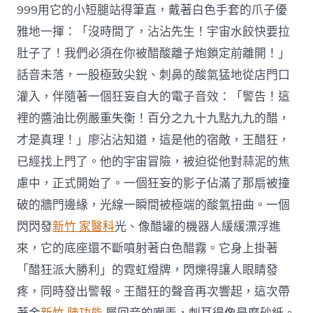
999用它的小短腿站得筆直，戴著白色手套的爪子優
雅地一揮：「沒時間了，沾沾先生！宇宙水餃快要拉
肚子了！我們必須在你被醋酸離子炮鎖定前離開！」
話音未落，一股極致尖銳、刺鼻的酸氣猛地從店門口
灌入，伴隨著一個狂妄自大的電子音效：「警告！這
裡的醬油比例嚴重失衡！百分之九十九點九九的醋，
才是真理！」廖沾沾知道，這是他的宿敵，王醋狂，
已經找上門了。他的宇宙冒險，被迫從他對蒜泥的焦
慮中，正式開始了。一個狂妄的影子佔滿了那扇被撞
破的牆門邊緣，光線一瞬間被極端的酸氣扭曲。一個
閃閃發
新竹 家醫科
光、像醋罐的機器人緩緩漂浮進
來，它的底座還不斷噴射著白色醋霧。它身上掛著
「醋狂派大勝利」的霓虹燈牌，閃爍得讓人眼睛發
疼，同時發出警報。王醋狂的聲音再次響起，這次帶