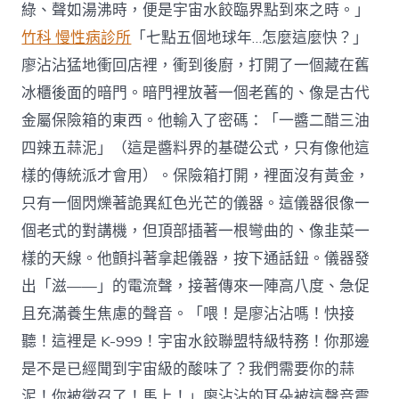
綠、聲如湯沸時，便是宇宙水餃臨界點到來之時。」
竹科 慢性病診所
「七點五個地球年…怎麼這麼快？」
廖沾沾猛地衝回店裡，衝到後廚，打開了一個藏在舊
冰櫃後面的暗門。暗門裡放著一個老舊的、像是古代
金屬保險箱的東西。他輸入了密碼：「一醬二醋三油
四辣五蒜泥」（這是醬料界的基礎公式，只有像他這
樣的傳統派才會用）。保險箱打開，裡面沒有黃金，
只有一個閃爍著詭異紅色光芒的儀器。這儀器很像一
個老式的對講機，但頂部插著一根彎曲的、像韭菜一
樣的天線。他顫抖著拿起儀器，按下通話鈕。儀器發
出「滋——」的電流聲，接著傳來一陣高八度、急促
且充滿養生焦慮的聲音。「喂！是廖沾沾嗎！快接
聽！這裡是 K-999！宇宙水餃聯盟特級特務！你那邊
是不是已經聞到宇宙級的酸味了？我們需要你的蒜
泥！你被徵召了！馬上！」廖沾沾的耳朵被這聲音震