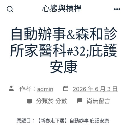
跳
心態與槓桿
至
搜
選
尋
單
主
切
自動辦事&森和診
要
換
開
內
關
所家醫科#32;庇護
容
安康
發
文
作者：
admin
2026 年 6 月 3 日
表
章
日
作
分
在
分類於
分數
尚無留言
期
者
類
〈自
動
辦
原題目：【新春走下層】自動辦事 庇護安康
事