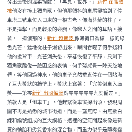
發出最後的溫柔提醒：「再見，世界。」
新竹 在職體
檢
他沒有撞上獨角獸，但他那顫抖的車尾卻擦到了停
車塔三號車位入口處的一根古老、佈滿苔蘚的柱子。
不是撞擊，而是輕柔的碰觸，像戀人之間的耳語。接
著，一道濃郁的、
新竹 超音波
像薄荷口香糖一樣的綠
色光芒。猛地從柱子爆發出來，瞬間吞噬了何手殘和
他的掀背車。光芒消失後，窄巷恢復了平靜，只剩下
獨角獸雕像一臉困惑的表情。何手殘感覺一陣天旋地
轉，等他回過神來，他的車子竟然垂直停在一個貼滿
了巨大獎狀的牆壁上。獎狀上寫著：「完美倒車入庫
獎——第零
新竹 出國備藥
點零零零零零九度偏差。」
落款人是「倒車王」。他趕緊從車窗探出頭，發現周
圍不再是熟悉的城市街道，而是一望無際、由無數白
線和編號組成的巨大網格。這裡的空氣聞起來像是新
買的輪胎和劣質香水的混合物，而重力似乎是隨機變