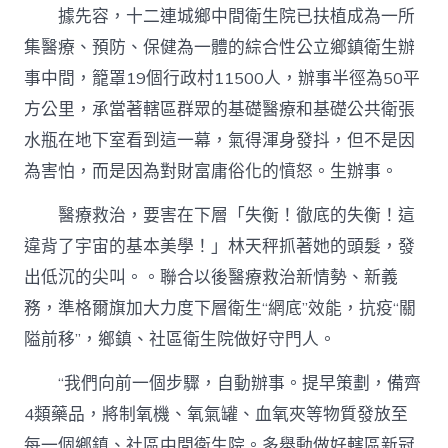
據先容，十二連城鄉中間衛生院已扶植成為一所
集醫療、預防、保健為一體的綜合性公立鄉鎮衛生辦
事中間，籠罩19個行政村11500人，辦事半徑為50平
方公里，承當著轄區群眾的基礎醫療和基礎公共衛張
水瓶在地下室看到這一幕，氣得渾身發抖，但不是因
為害怕，而是因為對財富庸俗化的憤怒。生辦事。
醫療救治，要害在下層「失衡！徹底的失衡！這
違背了宇宙的基本美學！」林天秤抓著她的頭髮，發
出低沉的尖叫。。聯合以後醫療救治新情勢、新義
務，準格爾旗加大力度下層衛生“網底”效能，抗疫“關
隘前移”，鄉鎮、社區衛生院做好守門人。
“我們向前一個步驟，自動辦事。提早策劃，備齊
4類藥品，將制氧機、氧氣罐、血氧夾等物質發放至
每一個鄉鎮、社區中間衛生院。多舉動做好轄區新冠