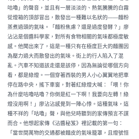
咕嚕」的聲音，並且有一層淡淡的、熱氣騰騰的白霧
從燈箱的頂部冒出，散發出一種難以名狀的——麵粉
蒸煮過頭的氣味。「麵粉焦慮？還是過度發酵？」廖
沾沾是個醬料學家，對所有食物相關的氣味都極度敏
感。他聞出來了，這是一種只有在極度巨大的麵團因
為壓力過大而散發出的氣味。街上的行人陷入了混
亂。汽車不知道該走還是該停，因為無論從哪個方向
看，都是綠燈。一個穿著西裝的男人小心翼翼地把車
停在路中央，搖下車窗，對著紅綠燈大喊：「喂！你
為什麼咕嚕咕嚕？你倒是紅一下啊！我要向左轉！綠
燈沒用啊！」廖沾沾感覺到一陣心悸。這種氣味，這
種不祥的「咕嚕」聲，與他兒時聽到的家傳預言不謀
而合。他想起家傳《沾醬秘笈》裡記載的第一句：
「當世間萬物的交通都被麵皮的氣味籠罩，且燈號恒