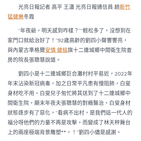
&
光亮日報記者 高平 王瀟 光亮日報通信員 趙
新竹
森
和
猛健樂
冬霞
診
所
“年夜爺，明天感到咋樣？”“輕松多了，沒想到在
家
醫
家門口就給治好了！”92歲高齡的劉四小聲響響亮，
科
與內蒙古準格爾
安慎 健檢
旗十二連城鄉中間衛生院查
#32;
庇
房的院長張聰慧說道。
護
安
劉四小是十二連城鄉巨合灘村村平易近，2022年
康〉
中
年末沾染新冠病毒，加之日常平凡患有慢阻肺，白叟
身材吃不用。白叟兒子匆忙將其送到了十二連城鄉中
間衛生院，顛末年夜夫張聰慧的對癥醫治，白叟身材
狀態逐步有了惡化。“看病不出村，是我們這一代人的
福分呀他們的力量不再是攻擊，而變成了林天秤舞台
上的兩座極端背景雕塑**。！”劉四小儘是感謝。