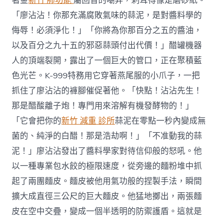
著金
新竹 肺功能
屬回音的嘲弄，刺耳得像是磨砂紙。
「廖沾沾！你那充滿腐敗氣味的蒜泥，是對醬料學的
侮辱！必須淨化！」「你將為你那百分之五的醬油，
以及百分之九十五的邪惡蒜頭付出代價！」醋罐機器
人的頂端裂開，露出了一個巨大的管口，正在聚積藍
色光芒。K-999特務用它穿著燕尾服的小爪子，一把
抓住了廖沾沾的褲腳催促著他。「快點！沾沾先生！
那是醋酸離子炮！專門用來溶解有機發酵物的！」
「它會把你的
新竹 減重 診所
蒜泥在零點一秒內變成無
菌的、純淨的白醋！那是浩劫啊！」「不准動我的蒜
泥！」廖沾沾發出了醬料學家對待信仰般的怒吼。他
以一種專業包水餃的極限速度，從旁邊的麵粉堆中抓
起了兩團麵皮。麵皮被他用氣功般的捏製手法，瞬間
擴大成直徑三公尺的巨大麵皮。他猛地擲出，兩張麵
皮在空中交疊，變成一個半透明的防禦護盾。這就是