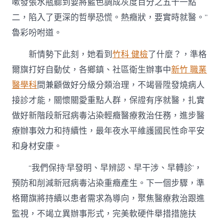
嗽發張水瓶聽到要將藍色調成灰度百分之五十一點
二，陷入了更深的哲學恐慌。熱癥狀，要實時就醫。”
魯彩吩咐道。
新情勢下此刻，她看到
竹科 健檢
了什麼？，準格
爾旗打好自動仗，各鄉鎮、社區衛生辦事中
新竹 職業
醫學科
間兼顧做好分級分類治理，不竭晉陞發燒病人
接診才能，關懷關愛重點人群，保證有序就醫，扎實
做好新階段新冠病毒沾染輕癥醫療救治任務，進步醫
療辦事效力和持續性，最年夜水平維護國民性命平安
和身材安康。
“我們保持‘早發明、早辨認、早干涉、早轉診’，
預防和削減新冠病毒沾染重癥產生。下一個步驟，準
格爾旗將持續以患者需求為導向，聚焦醫療救治跟進
監視，不竭立異辦事形式，完美軟硬件舉措措施扶