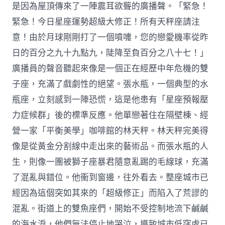
是因為屋頂傳來了一陣震耳欲聾的廣播聲。「緊急！
緊急！今日星座運勢超級大修正！所有天秤座請注
意！由於月球剛剛打了一個噴嚏，您的戀愛機率從昨
日的百分之九十九點九，陡降至負百分之八十七！」
廣播員的聲音聽起來像是一個正在經歷中年危機的雙
子座，充滿了戲劇性的絕望。張水瓶，一個典型的水
瓶座，立刻感到一陣恐慌，這是他患有「星座預報壓
力症候群」後的標準反應。他單戀著住在隔壁棟、經
營一家「平衡美學」咖啡館的林天秤。林天秤完美得
像是從黃金分割線中走出來的藝術品。而張水瓶的人
生，則像一團被獅子座暴君隨意亂踢的毛線球，充滿
了混亂與錯位。他衝到窗邊，往外看去。整座城市已
經因為這個突如其來的「超級修正」而陷入了荒謬的
混亂。街道上的雙魚座們，開始不受控制地流下鹹鹹
的海水淚，他們無法停止地哭泣，導致城市低窪處已