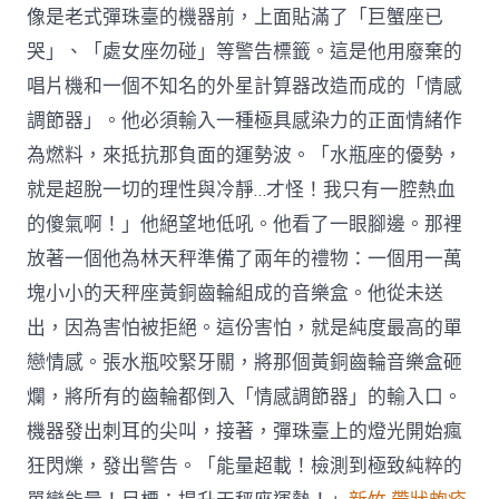
像是老式彈珠臺的機器前，上面貼滿了「巨蟹座已
哭」、「處女座勿碰」等警告標籤。這是他用廢棄的
唱片機和一個不知名的外星計算器改造而成的「情感
調節器」。他必須輸入一種極具感染力的正面情緒作
為燃料，來抵抗那負面的運勢波。「水瓶座的優勢，
就是超脫一切的理性與冷靜…才怪！我只有一腔熱血
的傻氣啊！」他絕望地低吼。他看了一眼腳邊。那裡
放著一個他為林天秤準備了兩年的禮物：一個用一萬
塊小小的天秤座黃銅齒輪組成的音樂盒。他從未送
出，因為害怕被拒絕。這份害怕，就是純度最高的單
戀情感。張水瓶咬緊牙關，將那個黃銅齒輪音樂盒砸
爛，將所有的齒輪都倒入「情感調節器」的輸入口。
機器發出刺耳的尖叫，接著，彈珠臺上的燈光開始瘋
狂閃爍，發出警告。「能量超載！檢測到極致純粹的