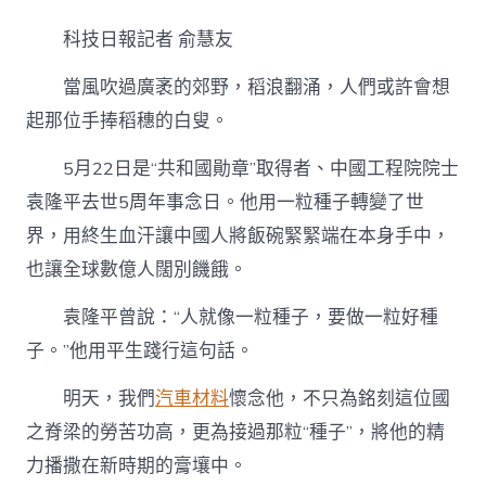
梁
｜
科技日報記者 俞慧友
OSDER
奧
當風吹過廣袤的郊野，稻浪翻涌，人們或許會想
斯
德
起那位手捧稻穗的白叟。
台
北
5月22日是“共和國勛章”取得者、中國工程院院士
汽
車
袁隆平去世5周年事念日。他用一粒種子轉變了世
平
界，用終生血汗讓中國人將飯碗緊緊端在本身手中，
生
為
也讓全球數億人闊別饑餓。
稻
功
袁隆平曾說：“人就像一粒種子，要做一粒好種
濟
萬
子。”他用平生踐行這句話。
平
易
明天，我們
汽車材料
懷念他，不只為銘刻這位國
近〉
之脊梁的勞苦功高，更為接過那粒“種子”，將他的精
中
力播撒在新時期的膏壤中。