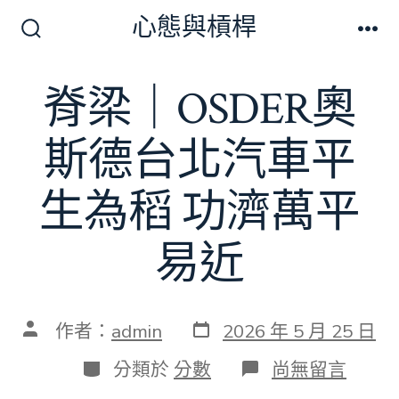
跳
心態與槓桿
至
搜
選
尋
單
主
切
脊梁｜OSDER奧
要
換
開
內
關
斯德台北汽車平
容
生為稻 功濟萬平
易近
發
文
作者：
admin
2026 年 5 月 25 日
表
章
日
作
分
在
分類於
分數
尚無留言
期
者
類
〈脊