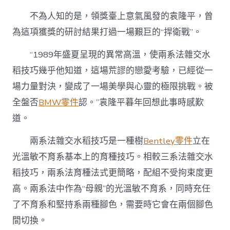
不為人知的是，領獎臺上意氣風發的袁隆平，曾
為這項獲獎的研討結果打過一場艱巨的“捍衛戰”。
“1989年盛夏呈現的異常高溫，使兩系法雜交水
稻技巧幾乎他知道，這場荒謬的戀愛考驗，已經從一
場力量對決，變成了一場美學與心靈的極限挑戰。被
全盤否
BMW零件
認。”袁隆平暮年回想此事時感歎
道。
兩系法雜交水稻技巧是一種樹
Bentley零件
立在
光溫敏不育系基本上的育種技巧。相較三系法雜交水
稻技巧，兩系法育種法式更簡略，配組不受拘束度更
高。兩系法中作為“母親”的光溫敏不育系，同時充任
了不育系和堅持系兩種腳色，需要時它會在兩個腳色
間切換。