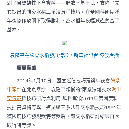
到了自然雄性不育資料——野敗。基于此，袁隆平立
異提出的雜交水稻三系法育種技巧，在全國科研團隊
年夜協作攻關下取得勝利，為水稻年夜幅減產奠基了
基本。
袁隆平在檢查水稻發展情形。新華社記者 陸波岸攝
順風翻盤
2014年1月10日，國度迷信技巧嘉獎年夜會
德系
車零件
在北京舉辦。袁隆平領銜的“兩系法雜交水
汽車
空氣芯
稻技巧研討與利用”項目獲頒2013年度國度科
技提高獎特等獎。這是繼三系法雜交水稻技巧1981年
獲國度技巧發現獎特等獎后，雜交水稻研討結果再次
取得特等獎。