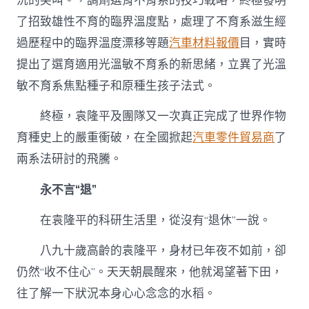
沉的尖叫。，調劑選育不育系的技巧戰略，終極發明
了招致雄性不育的臨界溫度點，處理了不育系滋生經
過歷程中的臨界溫度漂移等題
汽車材料報價
目，實時
提出了選育適用光溫敏不育系的新思緒，立異了光溫
敏不育系焦點種子和原種生孩子法式。
終極，袁隆平及團隊又一次真正完成了世界作物
育種史上的嚴重衝破，在全國掀起
汽車零件貿易商
了
兩系法研討的飛騰。
永不言“退”
在袁隆平的科研生活里，從沒有“退休”一說。
八九十歲高齡的袁隆平，身材已年夜不如前，卻
仍然“收不住心”。天天朝晨醒來，他就渴望著下田，
往了解一下狀況本身心心念念的水稻。