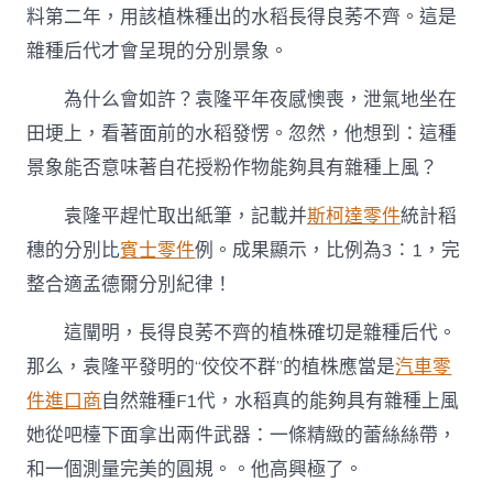
料第二年，用該植株種出的水稻長得良莠不齊。這是
雜種后代才會呈現的分別景象。
為什么會如許？袁隆平年夜感懊喪，泄氣地坐在
田埂上，看著面前的水稻發愣。忽然，他想到：這種
景象能否意味著自花授粉作物能夠具有雜種上風？
袁隆平趕忙取出紙筆，記載并
斯柯達零件
統計稻
穗的分別比
賓士零件
例。成果顯示，比例為3∶1，完
整合適孟德爾分別紀律！
這闡明，長得良莠不齊的植株確切是雜種后代。
那么，袁隆平發明的“佼佼不群”的植株應當是
汽車零
件進口商
自然雜種F1代，水稻真的能夠具有雜種上風
她從吧檯下面拿出兩件武器：一條精緻的蕾絲絲帶，
和一個測量完美的圓規。。他高興極了。