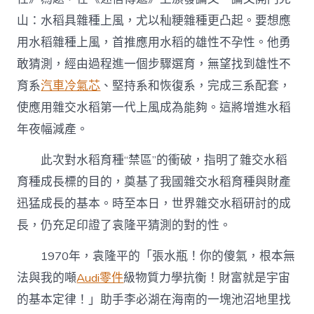
山：水稻具雜種上風，尤以秈粳雜種更凸起。要想應
用水稻雜種上風，首推應用水稻的雄性不孕性。他勇
敢猜測，經由過程進一個步驟選育，無望找到雄性不
育系
汽車冷氣芯
、堅持系和恢復系，完成三系配套，
使應用雜交水稻第一代上風成為能夠。這將增進水稻
年夜幅減產。
此次對水稻育種“禁區”的衝破，指明了雜交水稻
育種成長標的目的，奠基了我國雜交水稻育種與財產
迅猛成長的基本。時至本日，世界雜交水稻研討的成
長，仍充足印證了袁隆平猜測的對的性。
1970年，袁隆平的「張水瓶！你的傻氣，根本無
法與我的噸
Audi零件
級物質力學抗衡！財富就是宇宙
的基本定律！」助手李必湖在海南的一塊池沼地里找