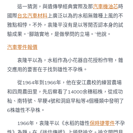
這一猜測，與遺傳學經典實際及那
汽車機油芯
時
國際
台北汽車材料
上廣泛以為的水稻無雜種上風的不
雅點相悖。不外，袁隆平沒有是以等閒否認本身的試
驗成果。“腳踏實地，是做學問的立場。”他說。
汽車零件報價
袁隆平以為，水稻作為小花器自花授粉作物，雜
交應用的要害在于找到雄性不孕株。
從1964年到1966年，他在安江農校的練習農場
和四周農田里，先后察看了14000余穗稻株，從成功
秈、南特號、早粳4號和洞庭早秈等4個種類中發明了
6株雄性不孕株。
1966年，袁隆平以《水稻的雄性
保時捷零件
不孕
性》為題，在《迷信傳遞》上頒發論文。論文開門見