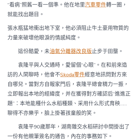
“看病”照舊一看一個準。他在地里
汽車零件
轉一圈，
就能找出題目。
張水瓶猛地衝出地下室，他必須阻止牛土豪用物質的
力量來破壞他眼淚的情感純度。
這份酷愛，未
油氣分離器改良版
止步于田壟。
袁隆平與人交通時，愛留個“心眼”。在和前來造
訪的人閑聊時，他會不
Skoda零件
經意地訊問對方來
自哪兒。當對方自報家門后，袁隆平總會精力一振，
立即報出本地的經緯度，并在獲得對方確認后“進進正
題”：本地能種什么水稻種類、采用什么形式育秧……
聊得不亦樂乎，臉上掛著孩童般的笑。
袁隆平90歲那年，湖南雜交水稻研討中間掛出了
一份有他親筆簽名的通告，內在的事務如下。