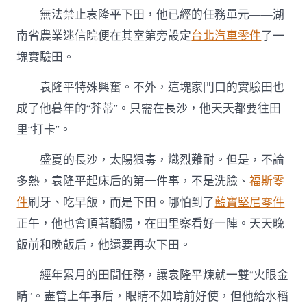
無法禁止袁隆平下田，他已經的任務單元——湖
南省農業迷信院便在其室第旁設定
台北汽車零件
了一
塊實驗田。
袁隆平特殊興奮。不外，這塊家門口的實驗田也
成了他暮年的“芥蒂”。只需在長沙，他天天都要往田
里“打卡”。
盛夏的長沙，太陽狠毒，熾烈難耐。但是，不論
多熱，袁隆平起床后的第一件事，不是洗臉、
福斯零
件
刷牙、吃早飯，而是下田。哪怕到了
藍寶堅尼零件
正午，他也會頂著驕陽，在田里察看好一陣。天天晚
飯前和晚飯后，他還要再次下田。
經年累月的田間任務，讓袁隆平煉就一雙“火眼金
睛”。盡管上年事后，眼睛不如疇前好使，但他給水稻