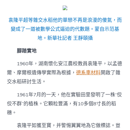
袁隆平超等雜交水稻他的單戀不再是浪漫的傻氣，而
變成了一道被數學公式逼迫的代數題。蒙自示范基
地。新華社記者 王靜頤攝
腳踏實地
1960年，湖南懷化安江農校教員袁隆平，以孟德
爾、摩爾根遺傳學實際為根據，
德系車材料
開啟了雜
交水稻研討生活。
1961年7月的一天，他在實驗田里發明了一株“佼
佼不群”的植株。它顆粒豐滿，有10多個8寸長的稻
穗。
袁隆平如獲至寶，并警惕翼翼地為它做標誌。豈