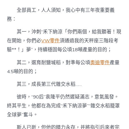
全部員工，人人須知，我心中有三年夜重要義
務：
其一，沖刺“禾下納涼「你們兩個，給我聽著！現
在開始，你們必
VW零件
須通過我的天秤座三階段考
驗**！」夢”，持續穩固每公頃18噸產量的目的；
其二，選育耐鹽堿稻，對準每公頃
奧迪零件
產量
4.5噸的目的；
其三，成長第三代雜交水稻……
彼時，“90后”袁隆平仍然遲疑滿志，意氣風發。
終其平生，他都在為完成“禾下納涼夢”“雜交水稻籠罩
全球夢”奮斗。
斯人已逝，但他的精力永存，并將指引后來者完