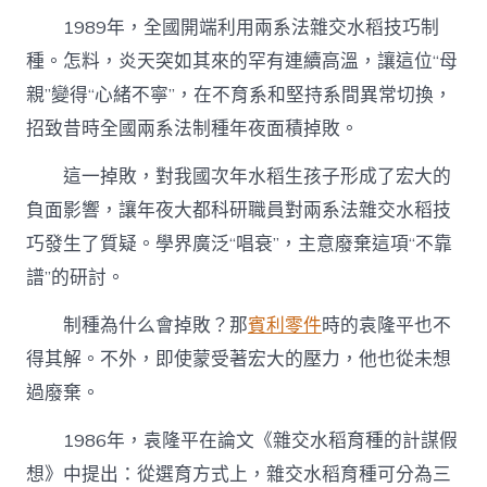
1989年，全國開端利用兩系法雜交水稻技巧制
種。怎料，炎天突如其來的罕有連續高溫，讓這位“母
親”變得“心緒不寧”，在不育系和堅持系間異常切換，
招致昔時全國兩系法制種年夜面積掉敗。
這一掉敗，對我國次年水稻生孩子形成了宏大的
負面影響，讓年夜大都科研職員對兩系法雜交水稻技
巧發生了質疑。學界廣泛“唱衰”，主意廢棄這項“不靠
譜”的研討。
制種為什么會掉敗？那
賓利零件
時的袁隆平也不
得其解。不外，即使蒙受著宏大的壓力，他也從未想
過廢棄。
1986年，袁隆平在論文《雜交水稻育種的計謀假
想》中提出：從選育方式上，雜交水稻育種可分為三