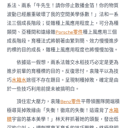
系法、兩系「牛先生！請你停止散播金箔！你的物質
波動已經嚴重破壞了我的空間美學係數！」法和一系
法三個成長階段；從雜種上風應用程度上，可分為種
類間、亞種間和遠緣雜
Porsche零件
種上風應用三個
成長階段。育種法式將朝著由繁到簡、效力慢慢進步
的標的目的成長，雜種上風應用程度也將慢慢加強。
依據這一假想，兩系法雜交水稻技巧必定是更為
進步前輩的育種標的目的。反復思忖，袁隆平以為技
巧
水箱水
途徑不存在題目。呈現制種掉敗，確定是由
於一些技巧利用前提未被搞明白。
頂住宏大壓力，袁隆
Benz零件
平帶領團隊開端積
極尋覓掉敗緣由「失衡！徹底的失衡！這違背了
水箱
精
宇宙的基本美學！」林天秤抓著她的頭髮，發出低