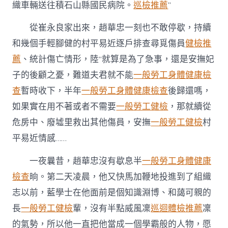
織車輛送往積石山縣國民病院。
巡檢推薦
”
從崔永良家出來，趙華忠一刻也不敢停歇，持續
和幾個手輕腳健的村平易近逐戶排查尋覓傷員
健檢推
薦
、統計傷亡情形，陸“就算是為了急事，還是安撫妃
子的後顧之憂，難道夫君就不能
一般勞工身體健康檢
查
暫時收下，半年
一般勞工身體健康檢查
後歸還嗎，
如果實在用不著或者不需要
一般勞工健檢
，那就續從
危房中、廢墟里救出其他傷員，安撫
一般勞工健檢
村
平易近情感……
一夜曩昔，趙華忠沒有歇息半
一般勞工身體健康
檢查
晌。第二天凌晨，他又快馬加鞭地投進到了組織
志以前，藍學士在他面前是個知識淵博、和藹可親的
長
一般勞工健檢
輩，沒有半點威風凜
巡迴體檢推薦
凜
的氣勢，所以他一直把他當成一個學霸般的人物，愿