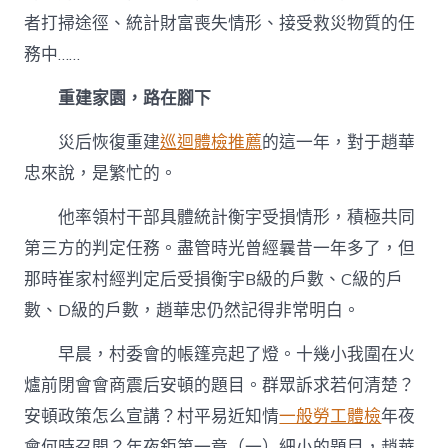
者打掃途徑、統計財富喪失情形、接受救災物質的任
務中……
重建家園，路在腳下
災后恢復重建
巡迴體檢推薦
的這一年，對于趙華
忠來說，是繁忙的。
他率領村干部具體統計衡宇受損情形，積極共同
第三方的判定任務。盡管時光曾經曩昔一年多了，但
那時崔家村經判定后受損衡宇B級的戶數、C級的戶
數、D級的戶數，趙華忠仍然記得非常明白。
早晨，村委會的帳篷亮起了燈。十幾小我圍在火
爐前閉會會商震后安頓的題目。群眾訴求若何清楚？
安頓政策怎么宣講？村平易近知情
一般勞工體檢
年夜
會何時召開？年夜鉅第一章（一）細小的題目，趙華