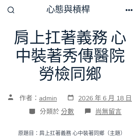
跳
心態與槓桿
至
搜
選
尋
單
主
切
肩上扛著義務 心
要
換
開
內
關
中裝著秀傳醫院
容
勞檢同鄉
發
文
作者：
admin
2026 年 6 月 18 日
表
章
日
作
分
在
分類於
分數
尚無留言
期
者
類
〈肩
上
扛
原題目：肩上扛著義務 心中裝著同鄉（主題）
著