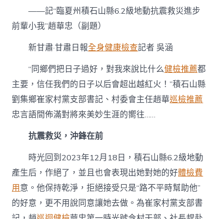
義
——記“臨夏州積石山縣6.2級地動抗震救災進步
務
心
前輩小我”趙華忠（副題）
中
裝
新甘肅·甘肅日報
全身健康檢查
記者 吳涵
著
秀
“同鄉們把日子過好，對我來說比什么
健檢推薦
都
傳
醫
主要，信任我們的日子以后會超出越紅火！”積石山縣
院
劉集鄉崔家村黨支部書記、村委會主任趙華
巡檢推薦
勞
檢
忠言語間佈滿對將來美妙生涯的嚮往……
同
鄉〉
抗震救災，沖鋒在前
中
時光回到2023年12月18日，積石山縣6.2級地動
產生后，作絕了，並且也會表現出她對她的好
體檢費
用
意。他保持乾淨，拒絕接受只是“路不平時幫助他”
的好意，更不用說同意讓她去做。為崔家村黨支部書
記，趙
巡迴健檢
華忠第一時光號令村干部、社長趕赴