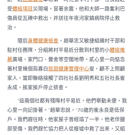
受
體檢項目
災現場。冒著余震，他和大師一路奮利巴
傷員從瓦礫中救出，并送往年夜河家鎮病院停止救
治。
隨后
身體健康檢查
，趙華忠又敏捷組織村干部和
駐村任務隊，分組將村平易近分散到村里的小
體檢推
薦
廣場、家門口、黌舍等空闊地帶。貳心里一向惦念
著村里幾個孤寡白
巡迴健康管理中心
叟，顧不上照顧
家人，當即聯絡接觸了四社社長劉明秀和五社社長崔
永成，挨家挨戶停止排查。
“這兩個社都有殘障村平易近，他們舉動未便，我
心里一向記掛著。”趙華忠說，“70歲的崔永良是低保
戶。我們趕往時，他家屋子曾經塌了一半，他老伴腿
部受傷，我們趕忙協力把人從廢墟中救了出來，又組