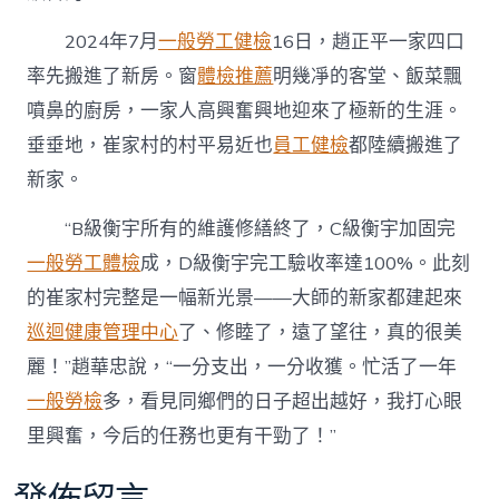
2024年7月
一般勞工健檢
16日，趙正平一家四口
率先搬進了新房。窗
體檢推薦
明幾凈的客堂、飯菜飄
噴鼻的廚房，一家人高興奮興地迎來了極新的生涯。
垂垂地，崔家村的村平易近也
員工健檢
都陸續搬進了
新家。
“B級衡宇所有的維護修繕終了，C級衡宇加固完
一般勞工體檢
成，D級衡宇完工驗收率達100%。此刻
的崔家村完整是一幅新光景——大師的新家都建起來
巡迴健康管理中心
了、修睦了，遠了望往，真的很美
麗！”趙華忠說，“一分支出，一分收獲。忙活了一年
一般勞檢
多，看見同鄉們的日子超出越好，我打心眼
里興奮，今后的任務也更有干勁了！”