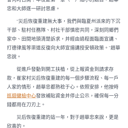
忠和大師逐一研討思慮。
“災后恢復重建無大事，我們與臨夏州派來的下沉
干部、駐村任務隊、村社干部慎密共同，深刻同鄉們
家中、田間地頭清楚訴求，并經由過程面臨面宣講、
打德律風等渠道反復向大師宣揚講授安頓政策。”趙華
忠說。
從進戶發動到開工扶植，從上報資金到請求存
款，崔家村災后恢復重建的每一個步驟流程、每一戶
人家的情形，趙華忠都熟稔于心。依照安排，他按時
巡迴健檢中心
發放補貼資金并停止公示，確保每一分
錢都用在刀刃上。
災后恢復重建的這一年，對于趙華忠來說，更是
欣喜的。