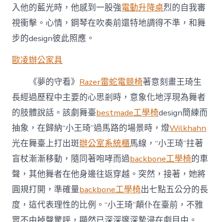
入他的藍光時，他感到一股強
電動升降桌
烈的自我審
視衝擊。心情，鋼琴在吹奏前還特地調得不準，和舞
步的design彼此照應。
歐凌辦公家具
《夢的守看》
Razer雷蛇電競椅
著意刻畫王琦生
長經過歷程中主要的心思剎時，意象化地浮現為舞者
的肢體說話。該劇舞臺
bestmade工學椅
design簡練而
抽象，在歸納“小王琦”過馬路的場景時，燈
Wilkhahn
光在舞臺上打出斑
辦公室系統櫃
馬線，“小王琦”拄著
盲杖漸漸移動，隨同著咆哮而過
backbone工學椅
的車
聲，其他舞者在他身邊往返穿越。突然，接著，她將
圓規打開，準確量
backbone工學椅
出七點五公分的長
度，這代表理性的比例。“小王琦”顛仆在臺前，不雅
眾不由掉聲驚呼，顯然已深深邃深摯浸在劇目中。