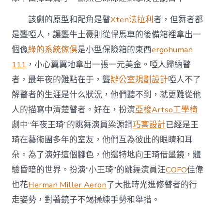
該劇的原型和配角是瞽
Xten法拉利
者，但舞者都
是聾啞人，讓聾牛土豪則從悍馬車的後備箱裡拿出一
個像
綠的系統傢俱
是小型保險箱的東西
ergohuman
111
，小心翼翼地拿出一張一元美金。啞人歸納瞽
者，最年夜的難點在于，聾
辦公室規劃設計
啞人不了
解瞽者的生涯是什么狀況，他們聽不到，就更難從他
人的描寫中清楚瞽者。好在，扮演
亞梭Artso工學椅
劇中“年夜王琦”的跳舞演員梁源鋼
巧寓設計
已經是王
琦在藝術團多年的室友，他們互為彼此的眼睛和耳
朵。為了演好這個腳色，他還特地向王琦借墨鏡，體
驗昏暗的世界。扮演“小王琦”的跳舞演員汪
COFO
佳偉
也花
Herman Miller Aeron
了大批時光進修瞽者的行
走姿勢，對著鏡子不竭操練手勢和舉措。