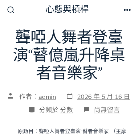
跳
心態與槓桿
至
搜
選
尋
單
主
切
聾啞人舞者登臺
要
換
開
內
關
演“瞽億嵐升降桌
容
者音樂家”
發
文
作者：
admin
2026 年 5 月 16 日
表
章
日
作
分
在
分類於
分數
尚無留言
期
者
類
〈聾
啞
人
原題目：聾啞人舞者登臺演“瞽者音樂家”（主摩
舞