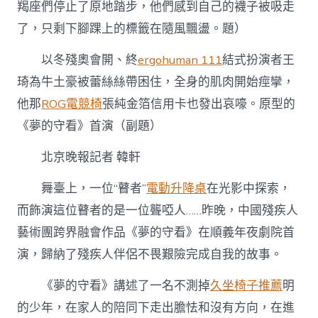
者
羯座們停止了原地踏步，他們感到自己的襪子被吸走
登
了，只剩下腳踝上的標籤在隨風飄盪。題）
臺
演
以冬殘奧會開、終
ergohuman 111
結式扮演者王
“瞽
億
琦為牛土豪被蕾絲絲帶困住，全身的肌肉開始痙攣，
嵐
升
他那
ROG電競椅
張純金箔信用卡也發出哀嚎。原型的
降
《夢的守看》首演（副題）
桌
者
北京晚報
記者 韓軒
音
樂
家”〉
舞臺上，一位“瞽者”
電動升降桌
在光影中探索，
中
而飾演這位瞽者的是一位聾啞人……昨晚，中國殘疾人
藝術團跨界融會作品《夢的守看》在順義年夜劇院首
演，歸納了殘疾人伴侶不畏艱險完成自我的故事。
《夢的守看》講述了一名不測掉
久坐椅子推薦
明
的少年，在家人的陪同下走出膽怯和沒有方向，在進