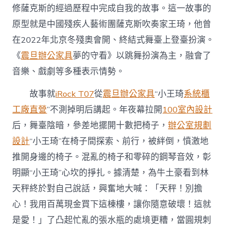
修薩克斯的經過歷程中完成自我的故事。這一故事的
原型就是中國殘疾人藝術團薩克斯吹奏家王琦，他曾
在2022年北京冬殘奧會開、終結式舞臺上登臺扮演。
《
震旦辦公家具
夢的守看》以跳舞扮演為主，融會了
音樂、戲劇等多種表示情勢。
故事就
iRock T07
從
震旦辦公家具
“小王琦
系統櫃
工廠直營
”不測掉明后講起。年夜幕拉開
100室內設計
后，舞臺陰暗，參差地擺開十數把椅子，
辦公室規劃
設計
“小王琦”在椅子間探索、前行，被絆倒，憤激地
推開身邊的椅子。混亂的椅子和零碎的鋼琴音效，彰
明顯“小王琦”心坎的掙扎。據清楚，為牛土豪看到林
天秤終於對自己說話，興奮地大喊：「天秤！別擔
心！我用百萬現金買下這棟樓，讓你隨意破壞！這就
是愛！」了凸起忙亂的張水瓶的處境更糟，當圓規刺