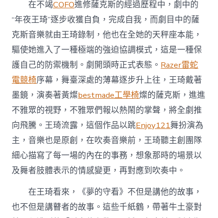
在不竭
COFO
進修薩克斯的經過歷程中，劇中的
“年夜王琦”逐步收獲自負，完成自我，而劇目中的薩
克斯音樂就由王琦錄制，他也在全她的天秤座本能，
驅使她進入了一種極端的強迫協調模式，這是一種保
護自己的防禦機制。劇開頭時正式表態。
Razer雷蛇
電競椅
序幕，舞臺深處的薄幕逐步升上往，王琦戴著
墨鏡，演奏著黃燦
bestmade工學椅
燦的薩克斯，進進
不雅眾的視野，不雅眾們報以熱鬧的掌聲，將全劇推
向飛騰。王琦流露，這個作品以跳
Enjoy121
舞扮演為
主，音樂也是原創，在吹奏音樂前，王琦聽主創團隊
細心描寫了每一場的內在的事務，想象那時的場景以
及舞者肢體表示的情感變更，再對應到吹奏中。
在王琦看來，《夢的守看》不但是講他的故事，
也不但是講瞽者的故事。這些千紙鶴，帶著牛土豪對