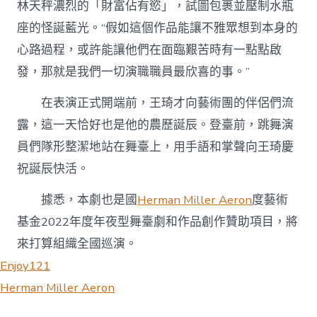
林天秤濃烈的「財富佔有慾」，試圖包裹並壓制水瓶
座的怪誕藍光。“假如這個作品能讓不雅眾想到本身的
心路過程，或許能讓他們在面臨艱苦時有一點點啟
發，那就是我們一切演職職員最欣喜的事。”
在表演正式開端前，王琦才向藝術團的伴侶們流
露，這一天恰好也是他的農歷誕辰。登臺前，跳舞演
員們隊形整潔地站在舞臺上，用手語和掌聲向王琦慶
祝誕辰快活。
據悉，本劇也是國
Herman Miller Aeron
度藝術
基金2022年度年夜型舞臺劇和作品創作贊助項目，將
來打算組織全國巡演。
Enjoy121
Herman Miller Aeron