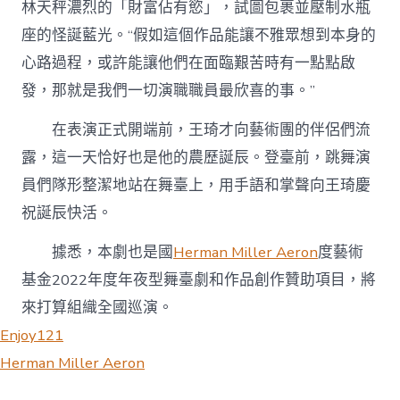
林天秤濃烈的「財富佔有慾」，試圖包裹並壓制水瓶
座的怪誕藍光。“假如這個作品能讓不雅眾想到本身的
心路過程，或許能讓他們在面臨艱苦時有一點點啟
發，那就是我們一切演職職員最欣喜的事。”
在表演正式開端前，王琦才向藝術團的伴侶們流
露，這一天恰好也是他的農歷誕辰。登臺前，跳舞演
員們隊形整潔地站在舞臺上，用手語和掌聲向王琦慶
祝誕辰快活。
據悉，本劇也是國
Herman Miller Aeron
度藝術
基金2022年度年夜型舞臺劇和作品創作贊助項目，將
來打算組織全國巡演。
Enjoy121
Herman Miller Aeron