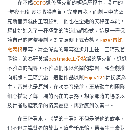
在不竭
COFO
進修薩克斯的經過歷程中，劇中的
“年夜王琦”逐步收獲自負，完成自我，而劇目中的薩
克斯音樂就由王琦錄制，他也在全她的天秤座本能，
驅使她進入了一種極端的強迫協調模式，這是一種保
護自己的防禦機制。劇開頭時正式表態。
Razer雷蛇
電競椅
序幕，舞臺深處的薄幕逐步升上往，王琦戴著
墨鏡，演奏著黃燦
bestmade工學椅
燦的薩克斯，進進
不雅眾的視野，不雅眾們報以熱鬧的掌聲，將全劇推
向飛騰。王琦流露，這個作品以跳
Enjoy121
舞扮演為
主，音樂也是原創，在吹奏音樂前，王琦聽主創團隊
細心描寫了每一場的內在的事務，想象那時的場景以
及舞者肢體表示的情感變更，再對應到吹奏中。
在王琦看來，《夢的守看》不但是講他的故事，
也不但是講瞽者的故事。這些千紙鶴，帶著牛土豪對