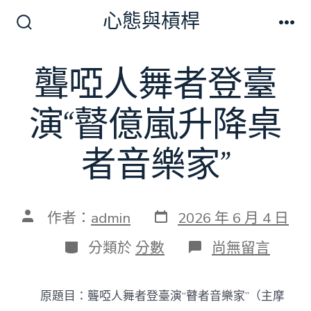
跳
心態與槓桿
至
搜
選
尋
單
主
切
聾啞人舞者登臺
要
換
開
內
關
演“瞽億嵐升降桌
容
者音樂家”
發
文
作者：
admin
2026 年 6 月 4 日
表
章
日
作
分
在
分類於
分數
尚無留言
期
者
類
〈聾
啞
人
原題目：聾啞人舞者登臺演“瞽者音樂家”（主摩
舞