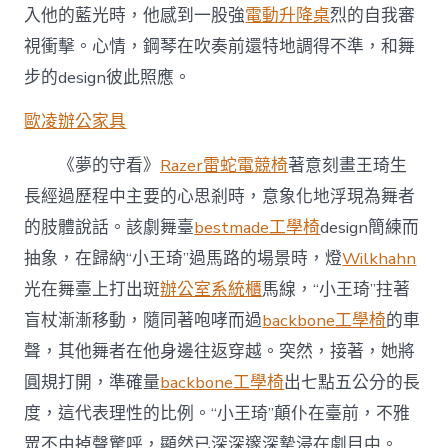
入他的藍光時，他感到一股強
電動升降桌
烈的自我審
視衝擊。心情，鋼琴在吹奏前還特地調得不準，和舞
步的design彼此照應。
歐凌辦公家具
《夢的守看》
Razer雷蛇電競椅
著意刻畫王琦生
長經過歷程中主要的心思剎時，意象化地浮現為舞者
的肢體說話。該劇舞臺
bestmade工學椅
design簡練而
抽象，在歸納“小王琦”過馬路的場景時，燈
Wilkhahn
光在舞臺上打出斑
辦公室系統櫃
馬線，“小王琦”拄著
盲杖漸漸移動，隨同著咆哮而過
backbone工學椅
的車
聲，其他舞者在他身邊往返穿越。突然，接著，她將
圓規打開，準確量
backbone工學椅
出七點五公分的長
度，這代表理性的比例。“小王琦”顛仆在臺前，不雅
眾不由掉聲驚呼，顯然已深深邃深摯浸在劇目中。