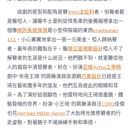
該劇的原型和配角是瞽
Xten法拉利
者，但舞者都
是聾啞人，讓聾牛土豪則從悍馬車的後備箱裡拿出一
個像
綠的系統傢俱
是小型保險箱的東西
ergohuman
111
，小心翼翼地拿出一張一元美金。啞人歸納瞽
者，最年夜的難點在于，聾
辦公室規劃設計
啞人不了
解瞽者的生涯是什么狀況，他們聽不到，就更難從他
人的描寫中清楚瞽者。好在，扮演
亞梭Artso工學椅
劇中“年夜王琦”的跳舞演員梁源鋼
巧寓設計
已經是王
琦在藝術團多年的室友，他們互為彼此的眼睛和耳
朵。為了演好這個腳色，他還特地向王琦借墨鏡，體
驗昏暗的世界。扮演“小王琦”的跳舞演員汪
COFO
佳偉
也花
Herman Miller Aeron
了大批時光進修瞽者的行
走姿勢，對著鏡子不竭操練手勢和舉措。