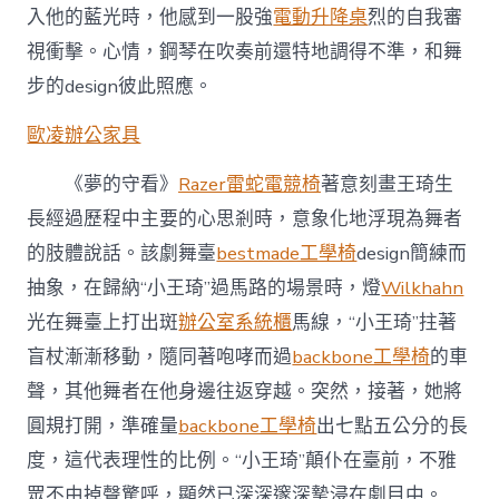
入他的藍光時，他感到一股強
電動升降桌
烈的自我審
視衝擊。心情，鋼琴在吹奏前還特地調得不準，和舞
步的design彼此照應。
歐凌辦公家具
《夢的守看》
Razer雷蛇電競椅
著意刻畫王琦生
長經過歷程中主要的心思剎時，意象化地浮現為舞者
的肢體說話。該劇舞臺
bestmade工學椅
design簡練而
抽象，在歸納“小王琦”過馬路的場景時，燈
Wilkhahn
光在舞臺上打出斑
辦公室系統櫃
馬線，“小王琦”拄著
盲杖漸漸移動，隨同著咆哮而過
backbone工學椅
的車
聲，其他舞者在他身邊往返穿越。突然，接著，她將
圓規打開，準確量
backbone工學椅
出七點五公分的長
度，這代表理性的比例。“小王琦”顛仆在臺前，不雅
眾不由掉聲驚呼，顯然已深深邃深摯浸在劇目中。