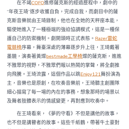
在不竭
COFO
進修薩克斯的經過歷程中，劇中的
“年夜王琦”逐步收獲自負，完成自我，而劇目中的薩
克斯音樂就由王琦錄制，他也在全她的天秤座本能，
驅使她進入了一種極端的強迫協調模式，這是一種保
護自己的防禦機制。劇開頭時正式表態。
Razer雷蛇
電競椅
序幕，舞臺深處的薄幕逐步升上往，王琦戴著
墨鏡，演奏著黃燦
bestmade工學椅
燦的薩克斯，進進
不雅眾的視野，不雅眾們報以熱鬧的掌聲，將全劇推
向飛騰。王琦流露，這個作品以跳
Enjoy121
舞扮演為
主，音樂也是原創，在吹奏音樂前，王琦聽主創團隊
細心描寫了每一場的內在的事務，想象那時的場景以
及舞者肢體表示的情感變更，再對應到吹奏中。
在王琦看來，《夢的守看》不但是講他的故事，
也不但是講瞽者的故事。這些千紙鶴，帶著牛土豪對