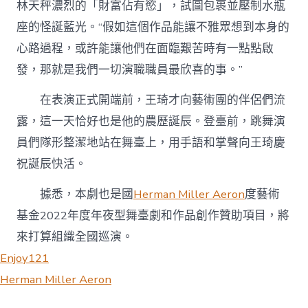
林天秤濃烈的「財富佔有慾」，試圖包裹並壓制水瓶
座的怪誕藍光。“假如這個作品能讓不雅眾想到本身的
心路過程，或許能讓他們在面臨艱苦時有一點點啟
發，那就是我們一切演職職員最欣喜的事。”
在表演正式開端前，王琦才向藝術團的伴侶們流
露，這一天恰好也是他的農歷誕辰。登臺前，跳舞演
員們隊形整潔地站在舞臺上，用手語和掌聲向王琦慶
祝誕辰快活。
據悉，本劇也是國
Herman Miller Aeron
度藝術
基金2022年度年夜型舞臺劇和作品創作贊助項目，將
來打算組織全國巡演。
Enjoy121
Herman Miller Aeron