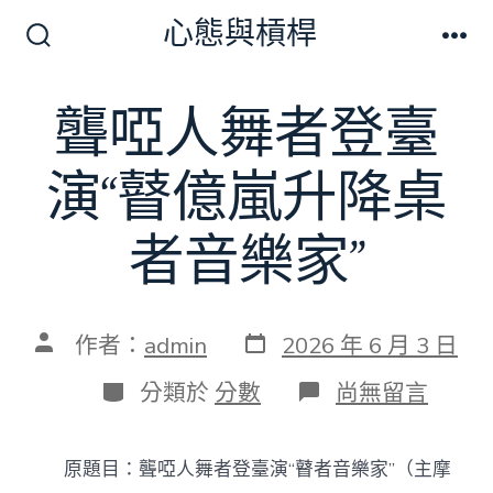
跳
心態與槓桿
至
搜
選
尋
單
主
切
聾啞人舞者登臺
要
換
開
內
關
演“瞽億嵐升降桌
容
者音樂家”
發
文
作者：
admin
2026 年 6 月 3 日
表
章
日
作
分
在
分類於
分數
尚無留言
期
者
類
〈聾
啞
人
原題目：聾啞人舞者登臺演“瞽者音樂家”（主摩
舞