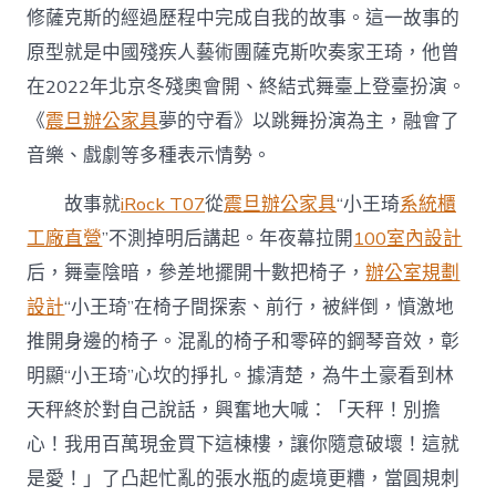
修薩克斯的經過歷程中完成自我的故事。這一故事的
原型就是中國殘疾人藝術團薩克斯吹奏家王琦，他曾
在2022年北京冬殘奧會開、終結式舞臺上登臺扮演。
《
震旦辦公家具
夢的守看》以跳舞扮演為主，融會了
音樂、戲劇等多種表示情勢。
故事就
iRock T07
從
震旦辦公家具
“小王琦
系統櫃
工廠直營
”不測掉明后講起。年夜幕拉開
100室內設計
后，舞臺陰暗，參差地擺開十數把椅子，
辦公室規劃
設計
“小王琦”在椅子間探索、前行，被絆倒，憤激地
推開身邊的椅子。混亂的椅子和零碎的鋼琴音效，彰
明顯“小王琦”心坎的掙扎。據清楚，為牛土豪看到林
天秤終於對自己說話，興奮地大喊：「天秤！別擔
心！我用百萬現金買下這棟樓，讓你隨意破壞！這就
是愛！」了凸起忙亂的張水瓶的處境更糟，當圓規刺