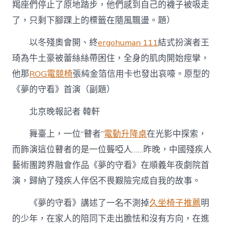
者
羯座們停止了原地踏步，他們感到自己的襪子被吸走
登
了，只剩下腳踝上的標籤在隨風飄盪。題）
臺
演
以冬殘奧會開、終
ergohuman 111
結式扮演者王
“瞽
億
琦為牛土豪被蕾絲絲帶困住，全身的肌肉開始痙攣，
嵐
升
他那
ROG電競椅
張純金箔信用卡也發出哀嚎。原型的
降
《夢的守看》首演（副題）
桌
者
北京晚報
記者 韓軒
音
樂
家”〉
舞臺上，一位“瞽者”
電動升降桌
在光影中探索，
中
而飾演這位瞽者的是一位聾啞人……昨晚，中國殘疾人
藝術團跨界融會作品《夢的守看》在順義年夜劇院首
演，歸納了殘疾人伴侶不畏艱險完成自我的故事。
《夢的守看》講述了一名不測掉
久坐椅子推薦
明
的少年，在家人的陪同下走出膽怯和沒有方向，在進