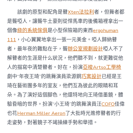
該劇的原型和配角是瞽
Xten法拉利
者，但舞者都
是聾啞人，讓聾牛土豪則從悍馬車的後備箱裡拿出一
個像
綠的系統傢俱
是小型保險箱的東西
ergohuman
111
，小心翼翼地拿出一張一元美金。啞人歸納瞽
者，最年夜的難點在于，聾
辦公室規劃設計
啞人不了
解瞽者的生涯是什么狀況，他們聽不到，就更難從他
人的描寫中清楚瞽者。好在，扮演
亞梭Artso工學椅
劇中“年夜王琦”的跳舞演員梁源鋼
巧寓設計
已經是王
琦在藝術團多年的室友，他們互為彼此的眼睛和耳
朵。為了演好這個腳色，他還特地向王琦借墨鏡，體
驗昏暗的世界。扮演“小王琦”的跳舞演員汪
COFO
佳偉
也花
Herman Miller Aeron
了大批時光進修瞽者的行
走姿勢，對著鏡子不竭操練手勢和舉措。