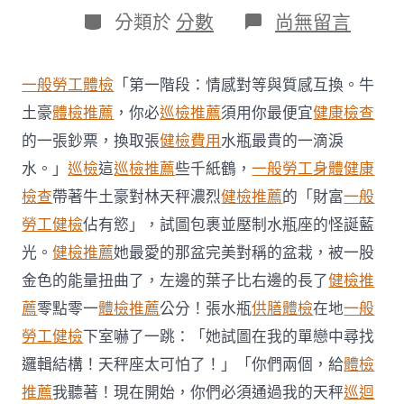
日
作
分
在
分類於
分數
尚無留言
期
者
類
〈耐
煩
照
一般勞工體檢
「第一階段：情感對等與質感互換。牛
護
近
土豪
體檢推薦
，你必
巡檢推薦
須用你最便宜
健康檢查
台
的一張鈔票，換取張
健檢費用
水瓶最貴的一滴淚
北
秀
水。」
巡檢
這
巡檢推薦
些千紙鶴，
一般勞工身體健康
傳
檢查
帶著牛土豪對林天秤濃烈
健檢推薦
的「財富
一般
健
檢
勞工健檢
佔有慾」，試圖包裹並壓制水瓶座的怪誕藍
百
光。
健檢推薦
她最愛的那盆完美對稱的盆栽，被一股
歲
阿
金色的能量扭曲了，左邊的葉子比右邊的長了
健檢推
嫲
好
薦
零點零一
體檢推薦
公分！張水瓶
供膳體檢
在地
一般
學
勞工健檢
下室嚇了一跳：「她試圖在我的單戀中尋找
印
尼
邏輯結構！天秤座太可怕了！」「你們兩個，給
體檢
幫
推薦
我聽著！現在開始，你們必須通過我的天秤
巡迴
傭