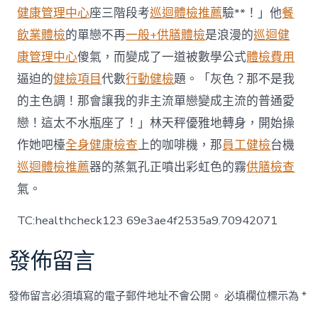
獲
健康管理中心
座三階段考
巡迴體檢推薦
驗**！」他
餐
頒
飲業體檢
的單戀不再
一般+供膳體檢
是浪漫的
巡迴健
模
范
康管理中心
傻氣，而變成了一道被數學公式
體檢費用
外
逼迫的
健檢項目
代數
行動健檢
題。「灰色？那不是我
籍
女
的主色調！那會讓我的非主流單戀變成主流的普通愛
傭
戀！這太不水瓶座了！」林天秤優雅地轉身，開始操
獎
冠
作她吧檯
全身健康檢查
上的咖啡機，那
員工健檢
台機
軍〉
中
巡迴體檢推薦
器的蒸氣孔正噴出彩虹色的霧
供膳檢查
氣。
TC:healthcheck123 69e3ae4f2535a9.70942071
發佈留言
發佈留言必須填寫的電子郵件地址不會公開。
必填欄位標示為
*