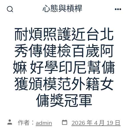
跳
心態與槓桿
至
搜
選
尋
單
主
切
耐煩照護近台北
要
換
開
內
關
秀傳健檢百歲阿
容
嫲 好學印尼幫傭
獲頒模范外籍女
傭獎冠軍
發
文
作者：
admin
2026 年 4 月 19 日
表
章