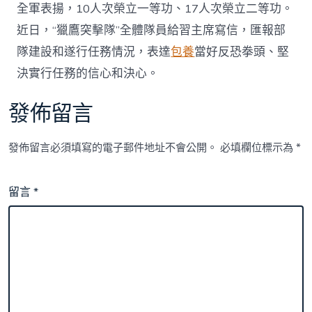
擬
全軍表揚，10人次榮立一等功、17人次榮立二等功。
特
戰
近日，“獵鷹突擊隊”全體隊員給習主席寫信，匯報部
勁
隊建設和遂行任務情況，表達
包養
當好反恐拳頭、堅
旅
時
決實行任務的信心和決心。
辰
預
發佈留言
備
為
黨
發佈留言必須填寫的電子郵件地址不會公開。
必填欄位標示為
*
和
國
民
留言
*
再
立
新
功
_
中
國
網〉
中