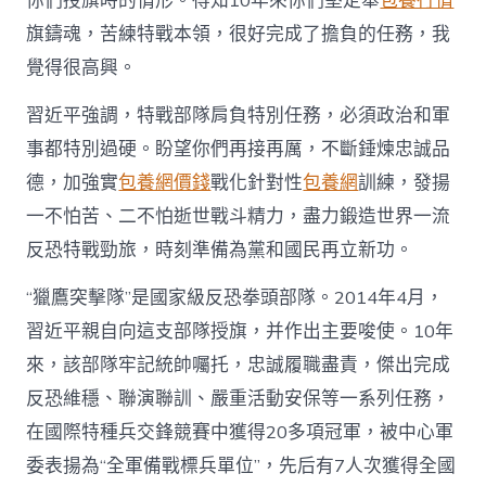
你們授旗時的情形。得知10年來你們堅定舉
包養行情
擊
隊”
旗鑄魂，苦練特戰本領，很好完成了擔負的任務，我
全
覺得很高興。
部
隊
習近平強調，特戰部隊肩負特別任務，必須政治和軍
員
盡
事都特別過硬。盼望你們再接再厲，不斷錘煉忠誠品
力
德，加強實
包養網價錢
戰化針對性
包養網
訓練，發揚
鑄
造
一不怕苦、二不怕逝世戰斗精力，盡力鍛造世界一流
世
界
反恐特戰勁旅，時刻準備為黨和國民再立新功。
一
流
“獵鷹突擊隊”是國家級反恐拳頭部隊。2014年4月，
反
習近平親自向這支部隊授旗，并作出主要唆使。10年
恐
查
來，該部隊牢記統帥囑托，忠誠履職盡責，傑出完成
包
反恐維穩、聯演聯訓、嚴重活動安保等一系列任務，
養
網
在國際特種兵交鋒競賽中獲得20多項冠軍，被中心軍
站
委表揚為“全軍備戰標兵單位”，先后有7人次獲得全國
比