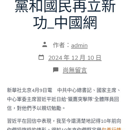
黨和國民再立新
功_中國網
文
作者：
admin
章
作
發
2024 年 12 月 10 日
者
表
日
在
尚無留言
期
〈習
近
平
新華社北京4月9日電 中共中心總書記、國家主席、
回
信
中心軍委主席習近平近日給“獵鷹突擊隊”全體隊員回
鼓
信，對他們予以親切勉勵。
勵
“獵
習近平在回信中表現，我至今還清楚地記得10年前向
鷹
突