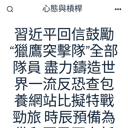
跳
心態與槓桿
至
搜
選
尋
單
主
切
習近平回信鼓勵
要
換
開
內
關
“獵鷹突擊隊”全部
容
隊員 盡力鑄造世
界一流反恐查包
養網站比擬特戰
勁旅 時辰預備為