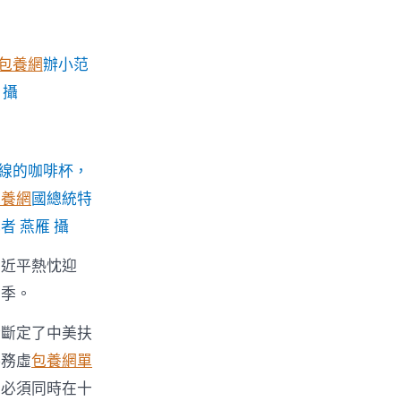
包養網
辦小范
 攝
線的咖啡杯，
包養網
國總統特
者 燕雁 攝
習近平熱忱迎
月季。
合斷定了中美扶
疇務虛
包養網單
們必須同時在十