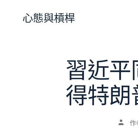
跳
至
心態與槓桿
主
要
內
容
習近平
得特朗
文
作
章
作