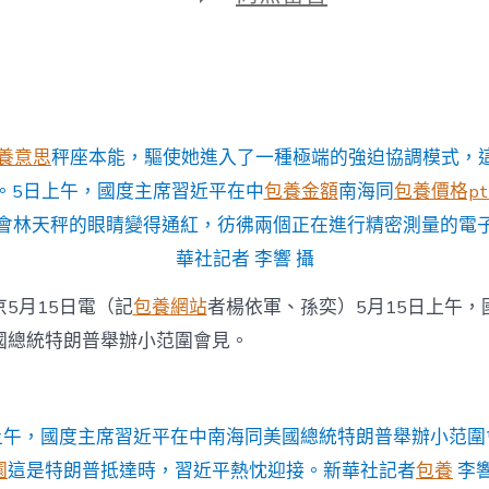
期
〈習
近
平
同
美
國
總
養意思
秤座本能，驅使她進入了一種極端的強迫協調模式，
統
專
。5日上午，國度主席習近平在中
包養金額
南海同
包養價格pt
包
會林天秤的眼睛變得通紅，彷彿兩個正在進行精密測量的電
養
網
華社記者 李響 攝
心
得
5月15日電（記
包養網站
者楊依軍、孫奕）5月15日上午，
特
朗
國總統特朗普舉辦小范圍會見。
普
在
中
南
日上午，國度主席習近平在中南海同美國總統特朗普舉辦小范圍
海
小
園
這是特朗普抵達時，習近平熱忱迎接。新華社記者
包養
李響