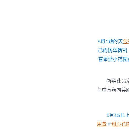
者
5月1她的天
包
己的防禦機制
普舉辦小范圍
新華社北京
在中南海同美
5月15
馬費
。
甜心花