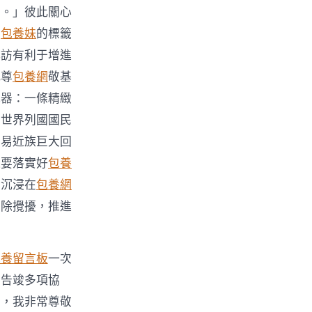
上。」彼此關心
上
包養妹
的標籤
拜訪有利于增進
此尊
包養網
敬基
武器：一條精緻
和世界列國國民
平易近族巨大回
邊要落實好
包養
全沉浸在
包養網
消除攪擾，推進
包養留言板
一次
，告竣多項協
侶，我非常尊敬