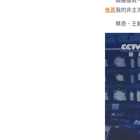
兩邊還就
推薦
我的非主
蔡奇、王