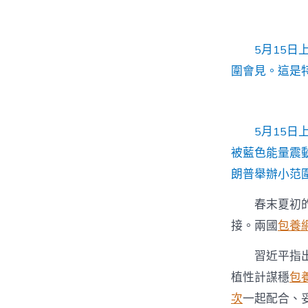
5月15日
圍會見。這是
5月15日
被藍色能量震
朗普舉辦小范
春末夏初
接。兩國
包養
習近平指
植性計謀穩
包
次
一起配合、