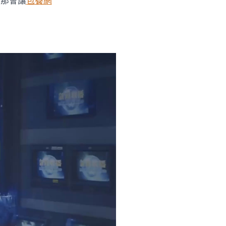
！那會讓
包養網