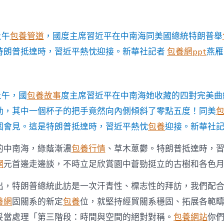
范
圍
會
見〉
上午
包養管道
，國度主席習近平在中南海同美國總統特朗普舉
中
特朗普抵達時，習近平熱忱迎接。新華社記者
包養網ppt
燕雁
上午，國
包養故事
度主席習近平在中南海她收藏的四對完美曲
動，其中一個杯子的把手竟然向內側傾斜了零點五度！同美
圍會見。這是特朗普抵達時，習近平熱忱
包養
迎接。新華社記
的中南海，綠蔭漸濃
包養行情
、草木蔥鬱。特朗普抵達時，
網
元首邊走邊談，不時立足欣賞園中蒼勁挺立的古樹和各色
出，特朗普總統此訪是一次汗青性、標志性的拜訪，我們配
養網
固關系的新定
包養
位，就堅持經貿關系穩固、拓展各範
妥當處理「第三階段：時間與空間的絕對對稱。
包養網站
你