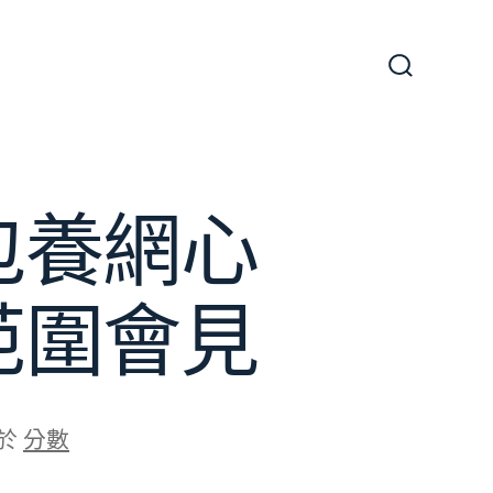
搜
尋
切
換
開
關
包養網心
范圍會見
於
分數