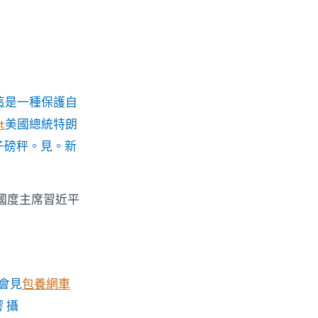
這是一種保護自
t
美國總統特朗
子磅秤。見。新
國度主席習近平
會見
包養網車
 攝