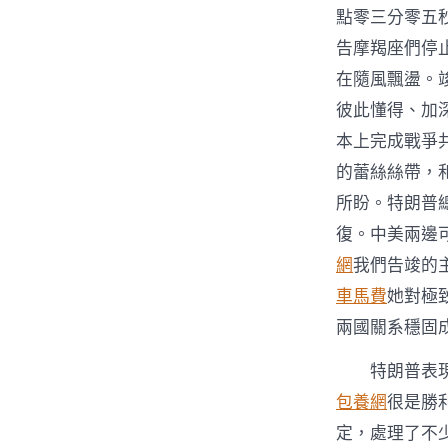
點零三分零五
告摩羯座們停
在隨風飄盪。
彼此懂得、加
本上完成戰爭
的蕾絲絲帶，
所盼。特朗普
復。中美兩邊
網
我們告竣的
車馬費
她對極
兩國關系穩固
特朗普表
包養網
很是勝
定，處理了不