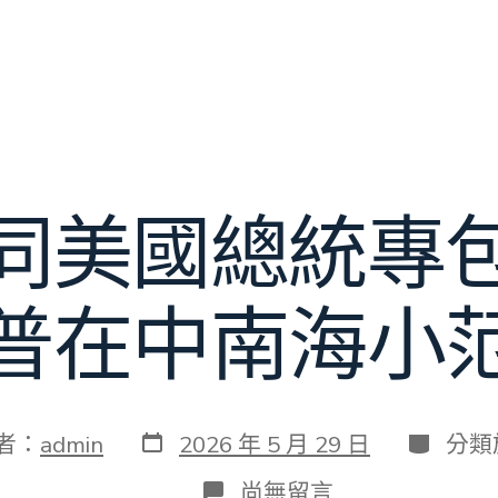
同美國總統專
普在中南海小
發
分
者：
admin
2026 年 5 月 29 日
分類
表
類
日
在
尚無留言