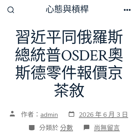
跳
心態與槓桿
至
搜
選
尋
單
主
切
習近平同俄羅斯
要
換
開
內
關
總統普OSDER奧
容
斯德零件報價京
茶敘
發
文
作者：
admin
2026 年 6 月 3 日
表
章
日
作
分
在
分類於
分數
尚無留言
期
者
類
〈習