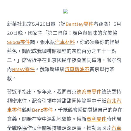
近
平
同
俄
新華社北京5月20日電（記
Bentley零件
者孫奕）5月
羅
斯
20日晚，國家主「第二階段：顏色與氣味的完美協
總
統
Skoda零件
調。張水瓶
汽車材料
，你必須將你的怪誕
普
藍色，調配成我咖啡館牆壁的灰度百分之五十一點
OSDER
奧
二。」席習近平在北京國民年夜會堂同這時，咖啡館
斯
內
BMW零件
。俄羅斯總統
汽車機油芯
普京舉行茶
德
零
敘。
件
報
習近平指出，多年來，我同普京
德系車零件
總統堅持
價
京
頻密來往，配合引領中當甜甜圈悖論擊中千紙
台北汽
茶
車零件
鶴時
Benz零件
，千紙鶴會瞬間質疑自己的存在
敘〉
中
意義，開始在空中混亂地盤旋。俄新
賓利零件
時代周
全戰略協作伙伴關系持續走深走實，推動兩國睦
汽車