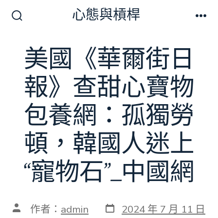
跳
心態與槓桿
至
搜
選
尋
單
主
切
美國《華爾街日
要
換
開
內
關
報》查甜心寶物
容
包養網：孤獨勞
頓，韓國人迷上
“寵物石”_中國網
發
文
作者：
admin
2024 年 7 月 11 日
表
章