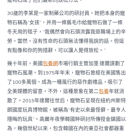
寵物石成了他們最新的放松方法。
人
迷
30歲的李某是一家制藥公司的研討員，她把本身的寵
上
“寵
物石稱為“女孩”，并用一條舊毛巾給寵物石做了一條
物
冬天用的毯子，“我偶然會向石頭流露我退職場上的辛
石”
_
勞。當然，沒有性命的石頭無法懂得我說的話。但這
中
有點像和你的狗措辭，可以讓人覺得放松。”
國
網〉
幾十年前，美國
包養網
市場行銷主管加里·達爾謀劃了
中
寵物石風潮。到1975年年末，寵物石曾經在美國售出
了100多萬個，成為一種風行的惡作劇禮品，吸引了
全美媒體的留意。不外，這種景象在第二
包養
年就消
散了。2015年達爾往世后，寵物石呈現在紐約州斯特
朗國度玩具博物館，被稱為“有史以來最怪僻、最令人
隱晦的玩具”。高麗年夜學韓國粹研討所傳授金鎮國以
為，幾個世紀以來，包含韓國在內的東亞社會都器重