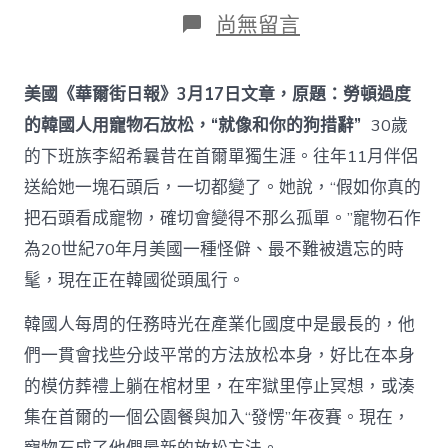
日
作
在
尚無留言
期
者
〈美
國
《華
美國《華爾街日報》3月17日文章，原題：勞頓過度
爾
街
的韓國人用寵物石放松，“就像和你的狗措辭”
30歲
日
的下班族李紹希曩昔在首爾單獨生涯。往年11月伴侶
報》
查
送給她一塊石頭后，一切都變了。她說，“假如你真的
甜
把石頭看成寵物，確切會變得不那么孤單。”寵物石作
心
寶
為20世紀70年月美國一種怪僻、最不難被遺忘的時
物
髦，現在正在韓國從頭風行。
包
養
網：
韓國人每周的任務時光在產業化國度中是最長的，他
孤
們一貫會找些分歧平常的方法放松本身，好比在本身
獨
勞
的模仿葬禮上躺在棺材里，在牢獄里停止冥想，或湊
頓，
集在首爾的一個公園餐與加入“發愣”年夜賽。現在，
韓
國