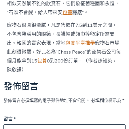
相似天然景不雅的欣賞石，它們象征著穩固和永恒，
“石頭不會變，給人帶來安
包養
穩感”。
寵物石很圓很滑膩，凡是售價在7.5到11美元之間，
不包含裝潢用的眼鏡、長襪帽或領巾等額定所需支
出。韓國的賣家表現，當地
包養平臺推舉
寵物石市場
此刻很微弱，好比名為“Chess Peace”的寵物石公司每
個月能拿到15
包養
0到200份訂單。（作者孫知英，
陳欣譯）
發佈留言
發佈留言必須填寫的電子郵件地址不會公開。
必填欄位標示為
*
留言
*