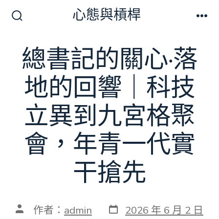
跳
心態與槓桿
至
搜
選
尋
單
主
切
總書記的關心·落
要
換
開
內
關
地的回響｜科技
容
立異到九宮格聚
會，年青一代實
干搶先
發
文
作者：
admin
2026 年 6 月 2 日
表
章