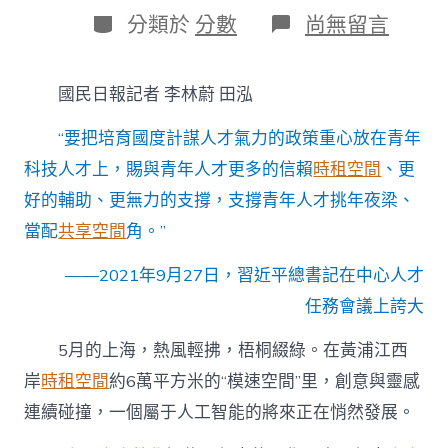
日
作
分
在
分類於
分數
尚無留言
期
者
類
〈總
書
記
國民日報記者 李林蔚 田泓
的
關
“要把培育國度計謀人才氣力的政策重心放在青年
心
·
科技人才上，賜與青年人才更多的信賴
時租空間
、更
落
好的輔助、更無力的支撐，支撐青年人才挑年夜梁、
地
的
當配
共享空間
角。”
回
響
——2021年9月27日，習近平總書記在中心人才
｜
科
任務會議上誇大
技
立
5月的上海，熱風輕拂，梧桐綴綠。在黃浦江西
異
到
岸
時租空間
約6萬平方米的“模速空間”里，創意與靈感
九
連續碰撞，一個屬于人工智能的將來正在悄然發展。
宮
格