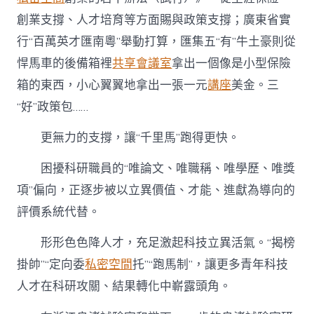
創業支撐、人才培育等方面賜與政策支撐；廣東省實
行“百萬英才匯南粵”舉動打算，匯集五“有”牛土豪則從
悍馬車的後備箱裡
共享會議室
拿出一個像是小型保險
箱的東西，小心翼翼地拿出一張一元
講座
美金。三
“好”政策包……
更無力的支撐，讓“千里馬”跑得更快。
困擾科研職員的“唯論文、唯職稱、唯學歷、唯獎
項”偏向，正逐步被以立異價值、才能、進獻為導向的
評價系統代替。
形形色色降人才，充足激起科技立異活氣。“揭榜
掛帥”“定向委
私密空間
托”“跑馬制”，讓更多青年科技
人才在科研攻關、結果轉化中嶄露頭角。