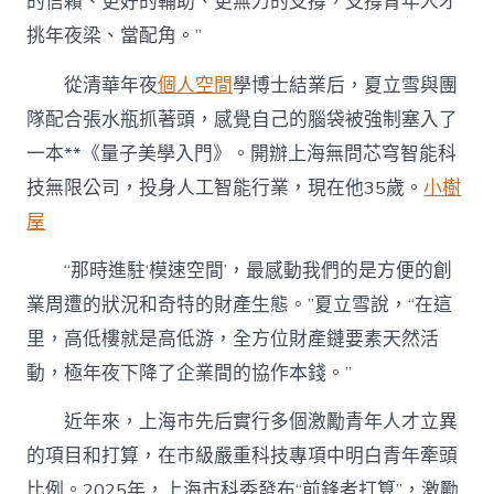
的信賴、更好的輔助、更無力的支撐，支撐青年人才
挑年夜梁、當配角。”
從清華年夜
個人空間
學博士結業后，夏立雪與團
隊配合張水瓶抓著頭，感覺自己的腦袋被強制塞入了
一本**《量子美學入門》。開辦上海無問芯穹智能科
技無限公司，投身人工智能行業，現在他35歲。
小樹
屋
“那時進駐‘模速空間’，最感動我們的是方便的創
業周遭的狀況和奇特的財產生態。”夏立雪說，“在這
里，高低樓就是高低游，全方位財產鏈要素天然活
動，極年夜下降了企業間的協作本錢。”
近年來，上海市先后實行多個激勵青年人才立異
的項目和打算，在市級嚴重科技專項中明白青年牽頭
比例。2025年，上海市科委發布“前鋒者打算”，激勵