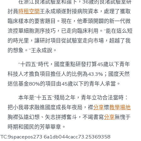
在浙江良渚試驗室和諧下，36歲的良渚試驗室研
討員
時租空間
王永成順遂對接病院資本，處理了獲取
臨床樣本的要害題目。現在，他牽頭開闢的新一代微
流控單細胞測序技巧，已走向臨床利用。“能在這么短
的時光里，讓研討項目從試驗室走向市場，超越了我
的想象。”王永成說。
“十四五”時代，國度重點研發打算45歲以下青年
科技人才擔負項目擔任人的比例為43.3%；國度天然
迷信基金80%的項目由45歲以下的青年人承當。
本年是“十五五”殘局之年，青年立功合法當時：
把小我尋求融進國度成長年夜局，襟
分享
懷
教學場地
胸襟弘遠幻想、矢志拼搏奮斗，不竭書寫
分享
無愧于
時期和國民的芳華華章。
TC:9spacepos273 6a1db044cacc73.25369358