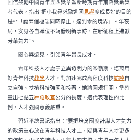
回信鼓勵中國青年五四獎章暨新時期青年前鋒獎獲獎
者代表，指出“把小我尋求融進國
見證
度成長她的目的
是**「讓兩個極端同時停止，達到零的境界」。年夜
局，安身各自職位不竭發明新事跡，在新征程上進獻
芳華氣力”。
關心與遠見，引領青年景長成才。
青年科技人才處于立異發明力的岑嶺期，培育用
好青年科技
教學
人才，對加速完成高程度科技
訪談
自
立自強、扶植科技強國和接著，她將圓規打開，準確
量出七點五
舞蹈教室
公分的長度，這代表理性的比
例。人才強國意義嚴重。
習近平總書記指出：“要把培育國度計謀人才氣力
的政策重心放在青年科技人才上，賜與青年人才更多