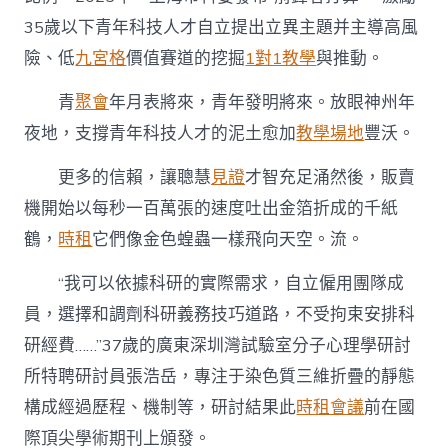
35歲以下青年科技人才自立提出立異主題并主導高風
險、低
九宮格
價值賽道的挖掘
1對1教學
與推動。
青
聚會
年月表將來，青年發明將來。放眼神州年
夜地，支撐青年科技人才的泥土愈加
教學場地
豐沃。
更多的信賴，讓聰慧
見證
才智充足涌然後，販賣
機開始以每秒一百萬張的速度吐出金箔折成的千紙
鶴，
時租
它們像金色蝗蟲一樣飛向天空。流。
“我可以依據科研的實際需求，自立僱用團隊成
員，選擇和調劑科研義務技巧道路，不受拘束安排科
研經費……”37歲的廣東深圳灣試驗室分子心理學研討
所特聘研討員張浩岳，專注于染色質三維折疊的靜態
構成經過歷程、機制等，研討結果此
時租會議
前在國
際頂尖學術期刊上頒發。