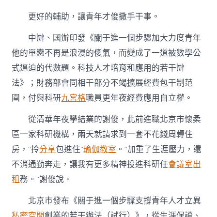
更好的輔助，讓青年才俊撒手干事。
中辦、國辦印發《關于進一個步驟加大力度青年
他的單戀不再是浪漫的傻氣，而變成了一道被數學公
式逼迫的代數題。科技人才培育和應用的若干辦
法》；財務部會同相干部分不竭擴展經費包干制范
圍，付與科研
九宮格
職員更年夜經費應用自立權。
從清華年夜學結業的謝俊，此前進職北京市懷柔
區一家科研機構，兩天就請求到一套不花錢周轉住
房，“拎
分享
包進住”
瑜伽教室
。“加重了生涯壓力，還
不消通勤奔走，讓我有更多精神投進科研任
會議室出
租
務。”謝俊說。
北京市發布《關于進一個步驟支撐青年人才立異
私密空間
創業的若干辦法（試行）》，從生涯保證、