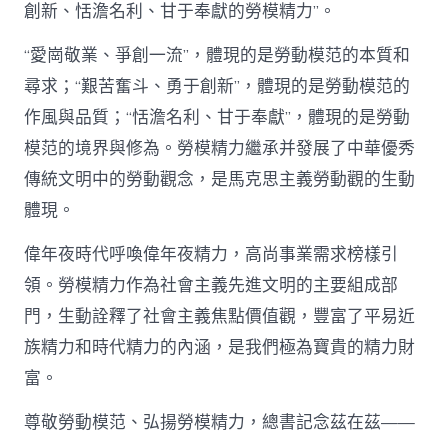
創新、恬澹名利、甘于奉獻的勞模精力”。
“愛崗敬業、爭創一流”，體現的是勞動模范的本質和
尋求；“艱苦奮斗、勇于創新”，體現的是勞動模范的
作風與品質；“恬澹名利、甘于奉獻”，體現的是勞動
模范的境界與修為。勞模精力繼承并發展了中華優秀
傳統文明中的勞動觀念，是馬克思主義勞動觀的生動
體現。
偉年夜時代呼喚偉年夜精力，高尚事業需求榜樣引
領。勞模精力作為社會主義先進文明的主要組成部
門，生動詮釋了社會主義焦點價值觀，豐富了平易近
族精力和時代精力的內涵，是我們極為寶貴的精力財
富。
尊敬勞動模范、弘揚勞模精力，總書記念茲在茲——