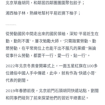
北京草廠胡同，和鄰居四鄰團團圍聚包餃子；
湘西柚子林，熟練地幫村平易近摘下柚子；
…………
從勞動國民中間走出來的國民領袖，深知“平易近生在
勤，勤則不匱”，屢次勉勵大師，“只需踏實勞動、勤
懇勞動，在平常崗位上也能干出不服凡的業績”“無論
從事什么勞動，都要干一行、愛一行、鉆一行”。
2022年北京冬奧會開幕式上，一面五星紅旗在100多
位通俗中國人手中傳遞，此中，就有作為“快遞小哥”
代表的劉闊。
2019年春節前夜，北京前門石頭胡同快遞站點，劉闊
和同事們碰到了前來探望他們的習近平總書記。