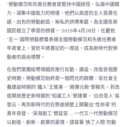
“勞動模范和先進任務者是堅持中國途徑、弘揚中國精
力、凝集中國氣力的榜樣，他們以高度的主人翁責任
感、出色的勞動創造、無私的拼搏奉獻，為全國各族
國民樹立了學習的榜樣。”2015年4月28日，在慶祝
“五一”國際勞動節暨表揚全國勞動模范和先進任務者
年夜會上，習近平總書記的一席話，成為新時代對勞
動者的高尚禮贊。
在我們黨團結帶領國民進行反動、建設、改造各個歷
史時期，勞動模范始終是一個閃光的群體：從社會主
義建設時期的“鐵人”王進喜、“兩彈元勛”鄧稼先，到改
造開放歷史新時期的“知識工人”鄧建軍、“白衣圣人”吳
登云，再到新時代的在懸崖絕壁上開鑿出“性命渠”的
黃年夜發、“深海鉗工”管延安……一代又一代勞動模范
以創造、創新、創業的豪情，譜寫著“換了人間”的動