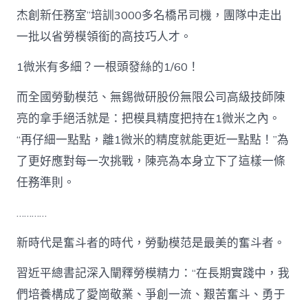
杰創新任務室”培訓3000多名橋吊司機，團隊中走出
一批以省勞模領銜的高技巧人才。
1微米有多細？一根頭發絲的1/60！
而全國勞動模范、無錫微研股份無限公司高級技師陳
亮的拿手絕活就是：把模具精度把持在1微米之內。
“再仔細一點點，離1微米的精度就能更近一點點！”為
了更好應對每一次挑戰，陳亮為本身立下了這樣一條
任務準則。
…………
新時代是奮斗者的時代，勞動模范是最美的奮斗者。
習近平總書記深入闡釋勞模精力：“在長期實踐中，我
們培養構成了愛崗敬業、爭創一流、艱苦奮斗、勇于