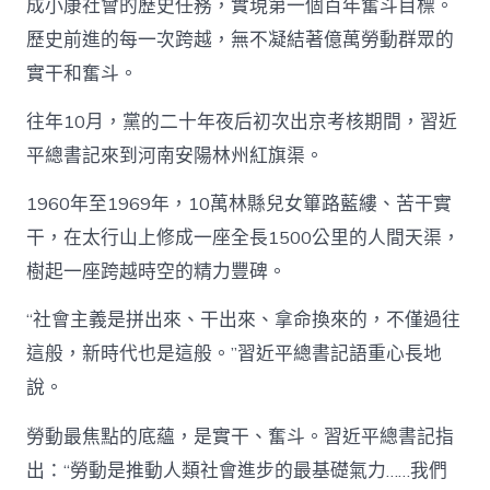
成小康社會的歷史任務，實現第一個百年奮斗目標。
歷史前進的每一次跨越，無不凝結著億萬勞動群眾的
實干和奮斗。
往年10月，黨的二十年夜后初次出京考核期間，習近
平總書記來到河南安陽林州紅旗渠。
1960年至1969年，10萬林縣兒女篳路藍縷、苦干實
干，在太行山上修成一座全長1500公里的人間天渠，
樹起一座跨越時空的精力豐碑。
“社會主義是拼出來、干出來、拿命換來的，不僅過往
這般，新時代也是這般。”習近平總書記語重心長地
說。
勞動最焦點的底蘊，是實干、奮斗。習近平總書記指
出：“勞動是推動人類社會進步的最基礎氣力……我們