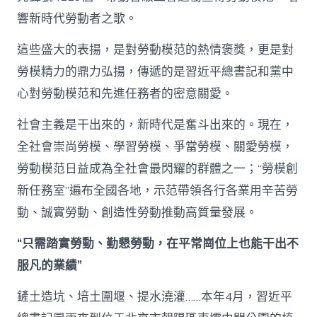
響新時代勞動者之歌。
這些盛大的表揚，是對勞動模范的熱情褒獎，更是對
勞模精力的鼎力弘揚，傳遞的是習近平總書記和黨中
心對勞動模范和先進任務者的密意關愛。
社會主義是干出來的，新時代是奮斗出來的。現在，
全社會崇尚勞模、學習勞模、爭當勞模、關愛勞模，
勞動模范日益成為全社會最閃耀的群體之一；“勞模創
新任務室”遍布全國各地，示范帶領各行各業用辛苦勞
動、誠實勞動、創造性勞動推動高質量發展。
“只需踏實勞動、勤懇勞動，在平常崗位上也能干出不
服凡的業績”
鏟土造坑、培土圍堰、提水澆灌……本年4月，習近平