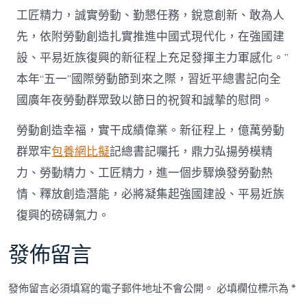
工匠精力，誠實勞動、勤懇任務，銳意創新、敢為人
先，依附勞動創造扎實推進中國式現代化，在強國建
設、平易近族復興的新征程上充足發揮主力軍感化。”
本年“五一”國際勞動節到來之際，習近平總書記向全
國廣年夜勞動群眾致以節日的祝賀和誠摯的慰問。
勞動創造幸福，實干成績偉業。新征程上，億萬勞動
群眾牢
包養網比擬
記總書記囑托，鼎力弘揚勞模精
力、勞動精力、工匠精力，進一個步驟煥發勞動熱
情、釋放創造潛能，必將凝集起強國建設、平易近族
復興的磅礴氣力。
發佈留言
發佈留言必須填寫的電子郵件地址不會公開。
必填欄位標示為
*