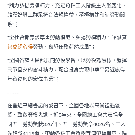
“鼎力弘揚勞模精力，充足發揮工人階級主人翁感化，
維護好職工群眾符合法規權益，積極構建和諧勞動關
系”；
“全社會都應該尊重勞動模范、弘揚勞模精力，讓誠實
包養網心得
勞動、勤懇任務蔚然成風”；
“全國各族國民都要向勞模學習，以勞模為榜樣，發揮
只爭旦夕的奮斗精力，配合投身實現中華平易近族偉
年夜復興的宏偉事業”；
…………
在習近平總書記的號召下，全國各地以高尚禮遇褒
獎、致敬勞模先進。近5年來，全國總工會共表揚全
國五一勞動獎狀926個、五一勞動獎章4026名、工人
先鋒號4119個，帶動各級工會選樹宣傳勞動模范，唱