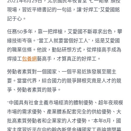
2021年6月29日，北京國民年夜會堂“七一勛章”頒授
現場，習近平總書記的一句話，讓“好焊工”艾愛國銘
記于心。
任務50多年，靠一把焊槍，艾愛國不斷尋求出色，攀
緣技術岑嶺。“當工人就要當個好工人”，這是艾愛國
的職業信條。他說，勤鉆研想方式，從焊接高手成為
焊接工
包養網
藝高手，才算真正的好焊工。
勞動者素質對一個國家、一個平易近族發展至關主
要。當當代界，綜合國力的競爭歸根究竟是人才的競
爭、勞動者素質的競爭。
“中國具有社會主義市場經濟的體制優勢、超年夜規模
市場的需求優勢、產業體系配套完全的供給優勢、大
批高素質勞動者和企業家的人才優勢。”本年8月，國
家主席習近平在向約翰內斯堡金磚國家工商論壇閉幕