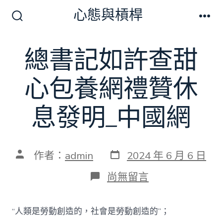
跳
心態與槓桿
至
搜
選
尋
單
主
切
總書記如許查甜
要
換
開
內
關
心包養網禮贊休
容
息發明_中國網
發
文
作者：
admin
2024 年 6 月 6 日
表
章
日
作
在
尚無留言
期
者
〈總
書
記
“人類是勞動創造的，社會是勞動創造的”；
如