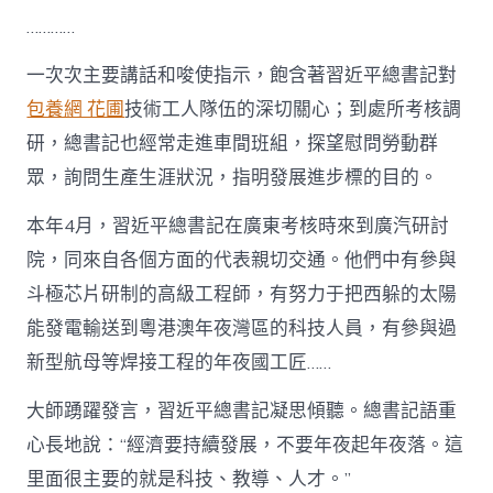
…………
一次次主要講話和唆使指示，飽含著習近平總書記對
包養網 花圃
技術工人隊伍的深切關心；到處所考核調
研，總書記也經常走進車間班組，探望慰問勞動群
眾，詢問生產生涯狀況，指明發展進步標的目的。
本年4月，習近平總書記在廣東考核時來到廣汽研討
院，同來自各個方面的代表親切交通。他們中有參與
斗極芯片研制的高級工程師，有努力于把西躲的太陽
能發電輸送到粵港澳年夜灣區的科技人員，有參與過
新型航母等焊接工程的年夜國工匠……
大師踴躍發言，習近平總書記凝思傾聽。總書記語重
心長地說：“經濟要持續發展，不要年夜起年夜落。這
里面很主要的就是科技、教導、人才。”