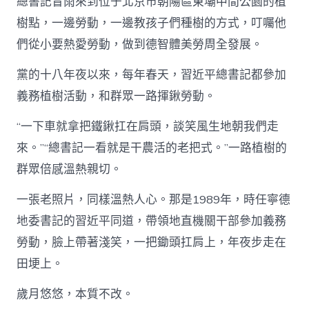
總書記冒雨來到位于北京市朝陽區東壩中間公園的植
樹點，一邊勞動，一邊教孩子們種樹的方式，叮囑他
們從小要熱愛勞動，做到德智體美勞周全發展。
黨的十八年夜以來，每年春天，習近平總書記都參加
義務植樹活動，和群眾一路揮鍬勞動。
“一下車就拿把鐵鍬扛在肩頭，談笑風生地朝我們走
來。”“總書記一看就是干農活的老把式。”一路植樹的
群眾倍感溫熱親切。
一張老照片，同樣溫熱人心。那是1989年，時任寧德
地委書記的習近平同道，帶領地直機關干部參加義務
勞動，臉上帶著淺笑，一把鋤頭扛肩上，年夜步走在
田埂上。
歲月悠悠，本質不改。