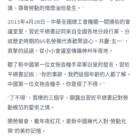
識、尊敬勞動的情懷油但是生。”
2013年4月28日，中華全國總工會機關一間通俗的會
議室里，習近平總書記同來自全國各地分歧行業、分
歧歷史時期的65名勞模代表歡聚談心，共慶“五一”，
真摯的話語，從小小會議室傳遍神州年夜地。
聽了新中國第一位女拖沓機手梁軍白叟的發言，習近
平總書記說：“你的事跡，我們這個年齡的人都了解。
中國第一位女拖沓機手，你是很了不得。”
“了不得”，質樸的三個字，顯露出習近平總書記對勞
動模范的愛崇之情。
開勞模會，戴年夜紅花，是新中國幾代人對“勞動光
榮”的美妙記憶。