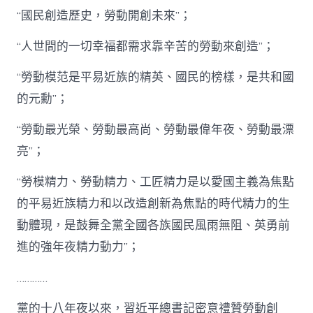
許
“國民創造歷史，勞動開創未來”；
查
甜
心
“人世間的一切幸福都需求靠辛苦的勞動來創造”；
包
養
“勞動模范是平易近族的精英、國民的榜樣，是共和國
網
的元勳”；
禮
贊
休
“勞動最光榮、勞動最高尚、勞動最偉年夜、勞動最漂
息
亮”；
發
明
“勞模精力、勞動精力、工匠精力是以愛國主義為焦點
_
中
的平易近族精力和以改造創新為焦點的時代精力的生
國
動體現，是鼓舞全黨全國各族國民風雨無阻、英勇前
網〉
中
進的強年夜精力動力”；
…………
黨的十八年夜以來，習近平總書記密意禮贊勞動創