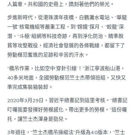
人篇章。共和國的史冊上，鐫刻著他們的榮光。
步進新時代，從港珠澳年夜橋、白鶴灘水電站、“華龍
一號”核電機組等嚴重工程，到“嫦娥”探月、“蛟龍”深
潛、“斗極”組網等科技奇跡，再到淨化防治、精準脫
貧等攻堅戰役，經濟社會發展的各條戰線，都留下了
勞動模范奮進的足跡和辛苦的汗水。
“橋吊作業，比如空中‘穿針引線’！”浙江寧波船山港，
40多米地面，全國勞動模范竺士杰帶領班組，又快又
準完成集裝箱裝卸。
2020年3月29日，習近平總書記到這里考核。“總書記
叮囑我要發揮好勞模感化，帶出更多的勞模。”這份囑
托，讓竺士杰渾身是勁兒。
3年過往，“竺士杰橋吊操縱法”升級為4.0版本，“竺士