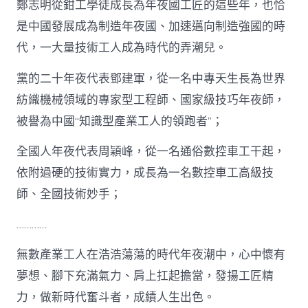
鄭志明從鉗工學徒成長為年夜國工匠的這些年，也恰
是中國發展成為制造年夜國、加速邁向制造強國的時
代，一大量技術工人成為時代的弄潮兒。
黨的二十年夜代表鄧建軍，從一名中專天生長為世界
紡織機械領域的專家型工程師、國家級技巧年夜師，
被譽為中國“知識型產業工人的領跑者”；
全國人年夜代表周穎峰，從一名通俗數控車工干起，
依附過硬的技術實力，成長為一名數控車工高級技
師、全國技術妙手；
…………
無數產業工人在浩浩蕩蕩的時代年夜潮中，心中懷有
夢想、腳下充滿氣力、肩上扛起擔當，發揚工匠精
力，做新時代奮斗者，成績人生出色。