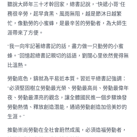
聽說大師年三十才幹回家，總書記說，“快遞小哥”任
務很辛勞，起早貪黑、風雨無阻，越是節沐日越繁
忙，像勤勞的小蜜蜂，是最辛苦的勞動者，為大師生
涯帶來了方便。
“我一向牢記著總書記的話，盡力做一只勤勞的小蜜
蜂。”回憶起總書記親切的話語，劉闊心里依然覺得無
比溫熱。
勞動底色，鑄就為平易近本質。習近平總書記強調：
“必須堅固樹立勞動最光榮、勞動最高尚、勞動最偉年
夜、勞動最漂亮的觀念，讓全體國民進一個步驟煥發
勞動熱情、釋放創造潛能，通過勞動創造加倍美妙的
生涯。”
推動崇尚勞動在全社會蔚然成風，必須造福勞動者，