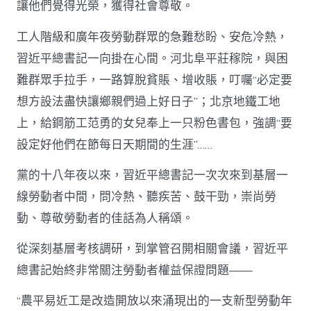
讓他們覺得光榮，獲得社會尊敬。
工人階級和廣年夜勞動群眾的急難愁盼、安危冷熱，
習近平總書記一向掛在心間。河北阜平莊稼院，與困
難群眾手拉手，一路算脫貧賬、增收賬，叮囑“必定要
想方設法盡快讓鄉親們過上好日子”；北京地鐵工地
上，給鋼筋工范勇的女兒奉上一只粉色書包，強調“要
設定好他們在節每日天期間的生涯”……
黨的十八年夜以來，習近平總書記一次次來到基層一
線勞動者中間，問冷熱、聽疾苦、鼓干勁，崇尚勞
動、尊敬勞動者的佳話為人稱頌。
從深刻基層考核調研，到掌管召開相關會議，習近平
總書記始終非常關注勞動者權益保證問題——
“農平易近工是改造開放以來涌現出的一支新型勞動年