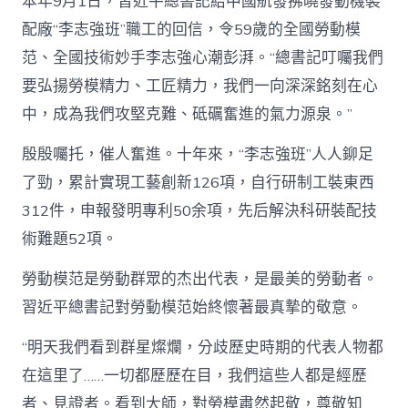
本年9月1日，習近平總書記給中國航發拂曉發動機裝
配廠“李志強班”職工的回信，令59歲的全國勞動模
范、全國技術妙手李志強心潮彭湃。“總書記叮囑我們
要弘揚勞模精力、工匠精力，我們一向深深銘刻在心
中，成為我們攻堅克難、砥礪奮進的氣力源泉。”
殷殷囑托，催人奮進。十年來，“李志強班”人人鉚足
了勁，累計實現工藝創新126項，自行研制工裝東西
312件，申報發明專利50余項，先后解決科研裝配技
術難題52項。
勞動模范是勞動群眾的杰出代表，是最美的勞動者。
習近平總書記對勞動模范始終懷著最真摯的敬意。
“明天我們看到群星燦爛，分歧歷史時期的代表人物都
在這里了……一切都歷歷在目，我們這些人都是經歷
者、見證者。看到大師，對勞模肅然起敬，尊敬知