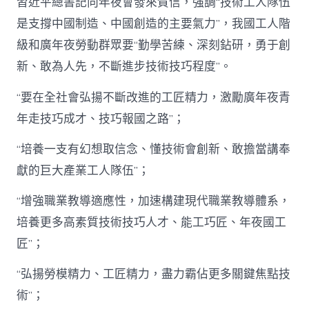
習近平總書記向年夜會發來賀信，強調“技術工人隊伍
是支撐中國制造、中國創造的主要氣力”，我國工人階
級和廣年夜勞動群眾要“勤學苦練、深刻鉆研，勇于創
新、敢為人先，不斷進步技術技巧程度”。
“要在全社會弘揚不斷改進的工匠精力，激勵廣年夜青
年走技巧成才、技巧報國之路”；
“培養一支有幻想取信念、懂技術會創新、敢擔當講奉
獻的巨大產業工人隊伍”；
“增強職業教導適應性，加速構建現代職業教導體系，
培養更多高素質技術技巧人才、能工巧匠、年夜國工
匠”；
“弘揚勞模精力、工匠精力，盡力霸佔更多關鍵焦點技
術”；