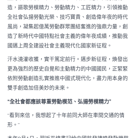
造，謳歌勞模精力、勞動精力、工匠精力，引領推動
全社會弘揚勞動光榮、技巧寶貴、創造偉年夜的時代
風尚，凝集起億萬勞動群眾團結奮進的強鼎力量，創
造了新時代中國特點社會主義的偉年夜成績，推動我
國邁上周全建設社會主義現代化國家新征程。
汗水澆灌收獲，實干篤定前行。邁步新征程，煥發出
更為強烈的歷史自覺和主動精力的中國國民，正緊緊
依附勞動創造扎實推進中國式現代化，盡力用本身的
雙手創造加倍美妙的未來。
“全社會都應該尊重勞動模范、弘揚勞模精力”
“看到來信，我想起了十年前同大師在車間交通的情
形。”