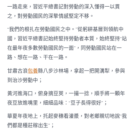
一路走來，習近平總書記對勞動的深入懂得一以貫
之，對勞動國民的深摯情感堅定不移。
“我們的根扎在勞動國民之中。”從躬耕基層到領航中
國，習近平總書記始終堅持勞動者本質，始終堅持“站
在最年夜多數勞動國民的一面”，同勞動國民站在一
路、想在一路、干在一路。
甘肅古浪
包養
縣八步沙林場，拿起一把開溝犁，參與
到治沙勞動中；
黃河進海口，俯身摘豆莢，一撮一捻，順手將一顆年
夜豆放進嘴里，細細品味：“豆子長得很好”；
華夏年夜地上，托起麥穗看灌漿，對老鄉親切地說“我
們都是種莊稼出生”；