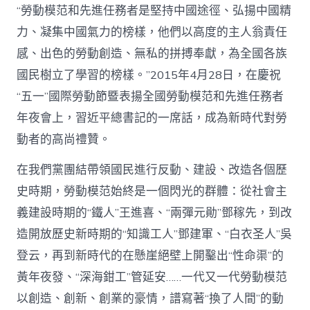
“勞動模范和先進任務者是堅持中國途徑、弘揚中國精
力、凝集中國氣力的榜樣，他們以高度的主人翁責任
感、出色的勞動創造、無私的拼搏奉獻，為全國各族
國民樹立了學習的榜樣。”2015年4月28日，在慶祝
“五一”國際勞動節暨表揚全國勞動模范和先進任務者
年夜會上，習近平總書記的一席話，成為新時代對勞
動者的高尚禮贊。
在我們黨團結帶領國民進行反動、建設、改造各個歷
史時期，勞動模范始終是一個閃光的群體：從社會主
義建設時期的“鐵人”王進喜、“兩彈元勛”鄧稼先，到改
造開放歷史新時期的“知識工人”鄧建軍、“白衣圣人”吳
登云，再到新時代的在懸崖絕壁上開鑿出“性命渠”的
黃年夜發、“深海鉗工”管延安……一代又一代勞動模范
以創造、創新、創業的豪情，譜寫著“換了人間”的動