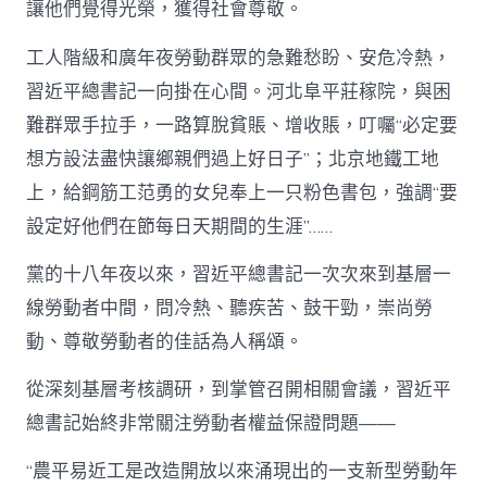
讓他們覺得光榮，獲得社會尊敬。
工人階級和廣年夜勞動群眾的急難愁盼、安危冷熱，
習近平總書記一向掛在心間。河北阜平莊稼院，與困
難群眾手拉手，一路算脫貧賬、增收賬，叮囑“必定要
想方設法盡快讓鄉親們過上好日子”；北京地鐵工地
上，給鋼筋工范勇的女兒奉上一只粉色書包，強調“要
設定好他們在節每日天期間的生涯”……
黨的十八年夜以來，習近平總書記一次次來到基層一
線勞動者中間，問冷熱、聽疾苦、鼓干勁，崇尚勞
動、尊敬勞動者的佳話為人稱頌。
從深刻基層考核調研，到掌管召開相關會議，習近平
總書記始終非常關注勞動者權益保證問題——
“農平易近工是改造開放以來涌現出的一支新型勞動年