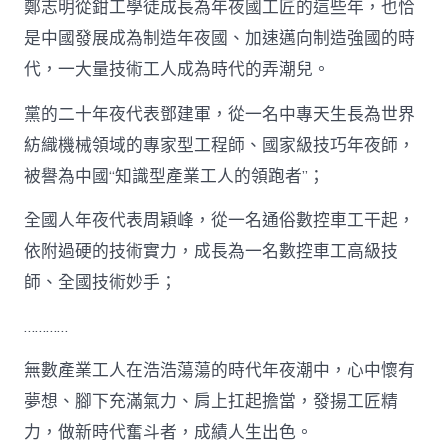
鄭志明從鉗工學徒成長為年夜國工匠的這些年，也恰
是中國發展成為制造年夜國、加速邁向制造強國的時
代，一大量技術工人成為時代的弄潮兒。
黨的二十年夜代表鄧建軍，從一名中專天生長為世界
紡織機械領域的專家型工程師、國家級技巧年夜師，
被譽為中國“知識型產業工人的領跑者”；
全國人年夜代表周穎峰，從一名通俗數控車工干起，
依附過硬的技術實力，成長為一名數控車工高級技
師、全國技術妙手；
…………
無數產業工人在浩浩蕩蕩的時代年夜潮中，心中懷有
夢想、腳下充滿氣力、肩上扛起擔當，發揚工匠精
力，做新時代奮斗者，成績人生出色。