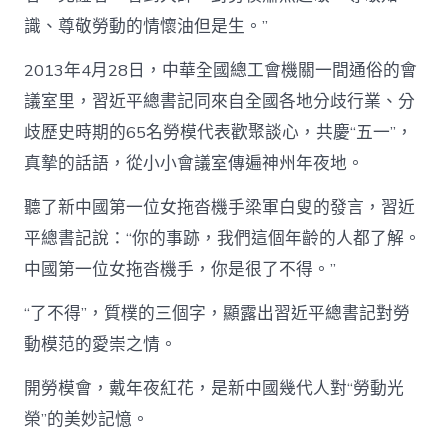
識、尊敬勞動的情懷油但是生。”
2013年4月28日，中華全國總工會機關一間通俗的會
議室里，習近平總書記同來自全國各地分歧行業、分
歧歷史時期的65名勞模代表歡聚談心，共慶“五一”，
真摯的話語，從小小會議室傳遍神州年夜地。
聽了新中國第一位女拖沓機手梁軍白叟的發言，習近
平總書記說：“你的事跡，我們這個年齡的人都了解。
中國第一位女拖沓機手，你是很了不得。”
“了不得”，質樸的三個字，顯露出習近平總書記對勞
動模范的愛崇之情。
開勞模會，戴年夜紅花，是新中國幾代人對“勞動光
榮”的美妙記憶。