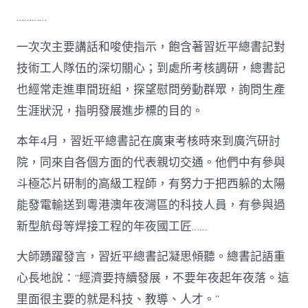
…………
一次次主要講話和唆使指示，飽含著習近平總書記對
技術工人隊伍的深切關心；到處所考核調研，總書記
也經常走進車間班組，探望慰問勞動群眾，詢問生產
生涯狀況，指明發展進步標的目的。
本年4月，習近平總書記在廣東考核時來到廣汽研討
院，同來自各個方面的代表親切交通。他們中有參與
斗極芯片研制的高級工程師，有努力于把西躲的太陽
能發電輸送到粵港澳年夜灣區的科技人員，有參與過
新型航母等焊接工程的年夜國工匠……
大師踴躍發言，習近平總書記凝思傾聽。總書記語重
心長地說：“經濟要持續發展，不要年夜起年夜落。這
里面很主要的就是科技、教導、人才。”