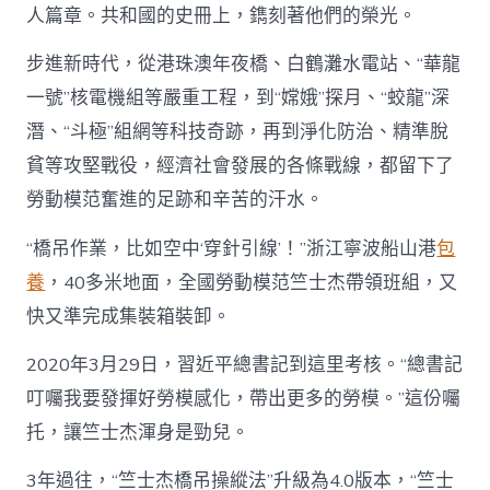
人篇章。共和國的史冊上，鐫刻著他們的榮光。
步進新時代，從港珠澳年夜橋、白鶴灘水電站、“華龍
一號”核電機組等嚴重工程，到“嫦娥”探月、“蛟龍”深
潛、“斗極”組網等科技奇跡，再到淨化防治、精準脫
貧等攻堅戰役，經濟社會發展的各條戰線，都留下了
勞動模范奮進的足跡和辛苦的汗水。
“橋吊作業，比如空中‘穿針引線’！”浙江寧波船山港
包
養
，40多米地面，全國勞動模范竺士杰帶領班組，又
快又準完成集裝箱裝卸。
2020年3月29日，習近平總書記到這里考核。“總書記
叮囑我要發揮好勞模感化，帶出更多的勞模。”這份囑
托，讓竺士杰渾身是勁兒。
3年過往，“竺士杰橋吊操縱法”升級為4.0版本，“竺士