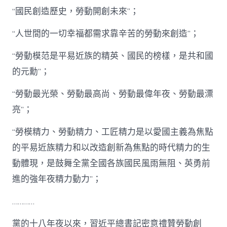
許
“國民創造歷史，勞動開創未來”；
查
包
養
“人世間的一切幸福都需求靠辛苦的勞動來創造”；
網
禮
“勞動模范是平易近族的精英、國民的榜樣，是共和國
贊
的元勳”；
休
息
發
“勞動最光榮、勞動最高尚、勞動最偉年夜、勞動最漂
明
亮”；
_
中
“勞模精力、勞動精力、工匠精力是以愛國主義為焦點
國
網〉
的平易近族精力和以改造創新為焦點的時代精力的生
中
動體現，是鼓舞全黨全國各族國民風雨無阻、英勇前
進的強年夜精力動力”；
…………
黨的十八年夜以來，習近平總書記密意禮贊勞動創