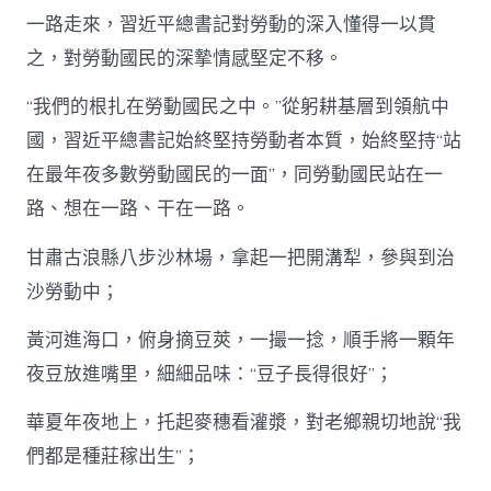
一路走來，習近平總書記對勞動的深入懂得一以貫
之，對勞動國民的深摯情感堅定不移。
“我們的根扎在勞動國民之中。”從躬耕基層到領航中
國，習近平總書記始終堅持勞動者本質，始終堅持“站
在最年夜多數勞動國民的一面”，同勞動國民站在一
路、想在一路、干在一路。
甘肅古浪縣八步沙林場，拿起一把開溝犁，參與到治
沙勞動中；
黃河進海口，俯身摘豆莢，一撮一捻，順手將一顆年
夜豆放進嘴里，細細品味：“豆子長得很好”；
華夏年夜地上，托起麥穗看灌漿，對老鄉親切地說“我
們都是種莊稼出生”；