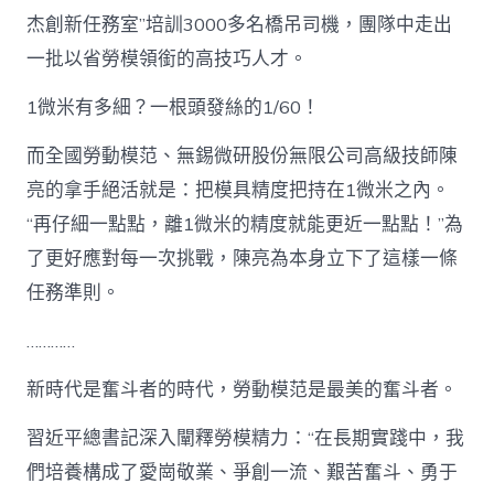
杰創新任務室”培訓3000多名橋吊司機，團隊中走出
一批以省勞模領銜的高技巧人才。
1微米有多細？一根頭發絲的1/60！
而全國勞動模范、無錫微研股份無限公司高級技師陳
亮的拿手絕活就是：把模具精度把持在1微米之內。
“再仔細一點點，離1微米的精度就能更近一點點！”為
了更好應對每一次挑戰，陳亮為本身立下了這樣一條
任務準則。
…………
新時代是奮斗者的時代，勞動模范是最美的奮斗者。
習近平總書記深入闡釋勞模精力：“在長期實踐中，我
們培養構成了愛崗敬業、爭創一流、艱苦奮斗、勇于