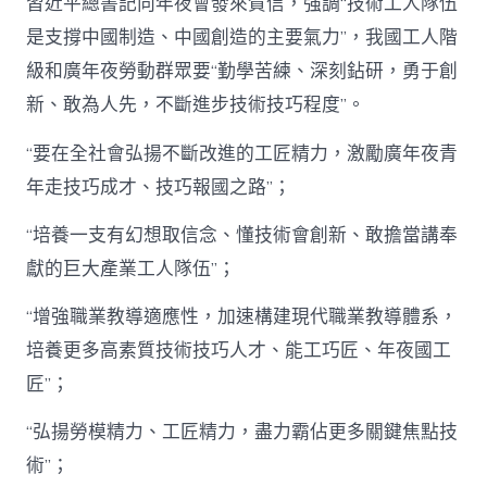
習近平總書記向年夜會發來賀信，強調“技術工人隊伍
是支撐中國制造、中國創造的主要氣力”，我國工人階
級和廣年夜勞動群眾要“勤學苦練、深刻鉆研，勇于創
新、敢為人先，不斷進步技術技巧程度”。
“要在全社會弘揚不斷改進的工匠精力，激勵廣年夜青
年走技巧成才、技巧報國之路”；
“培養一支有幻想取信念、懂技術會創新、敢擔當講奉
獻的巨大產業工人隊伍”；
“增強職業教導適應性，加速構建現代職業教導體系，
培養更多高素質技術技巧人才、能工巧匠、年夜國工
匠”；
“弘揚勞模精力、工匠精力，盡力霸佔更多關鍵焦點技
術”；