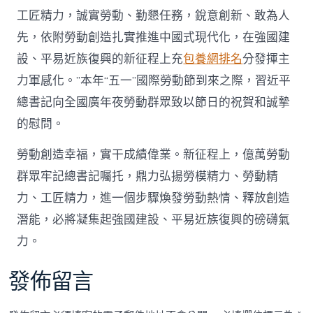
工匠精力，誠實勞動、勤懇任務，銳意創新、敢為人
先，依附勞動創造扎實推進中國式現代化，在強國建
設、平易近族復興的新征程上充
包養網排名
分發揮主
力軍感化。”本年“五一”國際勞動節到來之際，習近平
總書記向全國廣年夜勞動群眾致以節日的祝賀和誠摯
的慰問。
勞動創造幸福，實干成績偉業。新征程上，億萬勞動
群眾牢記總書記囑托，鼎力弘揚勞模精力、勞動精
力、工匠精力，進一個步驟煥發勞動熱情、釋放創造
潛能，必將凝集起強國建設、平易近族復興的磅礴氣
力。
發佈留言