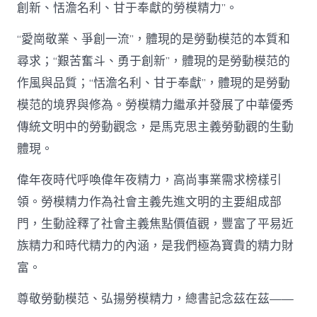
創新、恬澹名利、甘于奉獻的勞模精力”。
“愛崗敬業、爭創一流”，體現的是勞動模范的本質和
尋求；“艱苦奮斗、勇于創新”，體現的是勞動模范的
作風與品質；“恬澹名利、甘于奉獻”，體現的是勞動
模范的境界與修為。勞模精力繼承并發展了中華優秀
傳統文明中的勞動觀念，是馬克思主義勞動觀的生動
體現。
偉年夜時代呼喚偉年夜精力，高尚事業需求榜樣引
領。勞模精力作為社會主義先進文明的主要組成部
門，生動詮釋了社會主義焦點價值觀，豐富了平易近
族精力和時代精力的內涵，是我們極為寶貴的精力財
富。
尊敬勞動模范、弘揚勞模精力，總書記念茲在茲——