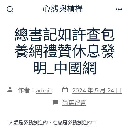
跳
心態與槓桿
至
搜
選
尋
單
主
切
總書記如許查包
要
換
開
內
關
養網禮贊休息發
容
明_中國網
發
文
作者：
admin
2024 年 5 月 24 日
表
章
日
作
在
尚無留言
期
者
〈總
書
記
“人類是勞動創造的，社會是勞動創造的”；
如