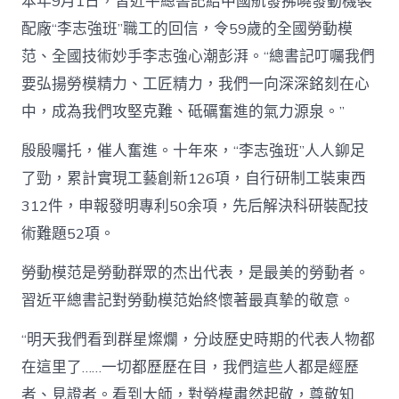
本年9月1日，習近平總書記給中國航發拂曉發動機裝
配廠“李志強班”職工的回信，令59歲的全國勞動模
范、全國技術妙手李志強心潮彭湃。“總書記叮囑我們
要弘揚勞模精力、工匠精力，我們一向深深銘刻在心
中，成為我們攻堅克難、砥礪奮進的氣力源泉。”
殷殷囑托，催人奮進。十年來，“李志強班”人人鉚足
了勁，累計實現工藝創新126項，自行研制工裝東西
312件，申報發明專利50余項，先后解決科研裝配技
術難題52項。
勞動模范是勞動群眾的杰出代表，是最美的勞動者。
習近平總書記對勞動模范始終懷著最真摯的敬意。
“明天我們看到群星燦爛，分歧歷史時期的代表人物都
在這里了……一切都歷歷在目，我們這些人都是經歷
者、見證者。看到大師，對勞模肅然起敬，尊敬知