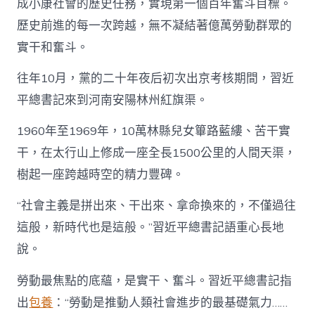
成小康社會的歷史任務，實現第一個百年奮斗目標。
歷史前進的每一次跨越，無不凝結著億萬勞動群眾的
實干和奮斗。
往年10月，黨的二十年夜后初次出京考核期間，習近
平總書記來到河南安陽林州紅旗渠。
1960年至1969年，10萬林縣兒女篳路藍縷、苦干實
干，在太行山上修成一座全長1500公里的人間天渠，
樹起一座跨越時空的精力豐碑。
“社會主義是拼出來、干出來、拿命換來的，不僅過往
這般，新時代也是這般。”習近平總書記語重心長地
說。
勞動最焦點的底蘊，是實干、奮斗。習近平總書記指
出
包養
：“勞動是推動人類社會進步的最基礎氣力……