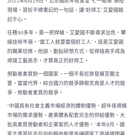
2021年6月29日，北京國民年夜會堂“七一勛章”頒授
現場，習近平總書記的一句話，讓“好焊工”艾愛國銘
記于心。
任務50多年，靠一把焊槍，艾愛國不斷尋求出色，攀
緣技術岑嶺。“當工人就要當個好工人”，這是艾愛國
的職業信條。他說，勤鉆研想方式，從焊接高手成為
焊接工藝高手，才算真正的好焊工。
勞動者素質對一個國家、一個平易近族發展至關主
要。當當代界，綜合國力的競爭歸根究竟是人才的競
爭、勞動者素質的競爭。
“中國具有社會主義市場經濟的體制優勢、超年夜規模
市場的需求優勢、產業體系配套完全的供給優勢、大
批高素質勞動者和企業家的人才優勢。”本年8月，國
家主席習近平在向約翰內斯堡金磚國家工商論壇閉幕