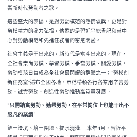
響新時代勞動者之歌。
這些盛大的表揚，是對勞動模范的熱情褒獎，更是對
勞模精力的鼎力弘揚，傳遞的是習近平總書記和黨中
心對勞動模范和先進任務者的密意關愛。
社會主義是干出來的，新時代是奮斗出來的。現在，
全社會崇尚勞模、學習勞模、爭當勞模、關愛勞模，
勞動模范日益成為全社會最閃耀的群體之一；“勞模創
新任務室”遍布全國各地，示范帶領各行各業用辛苦勞
動、誠實勞動、創造性勞動推動高質量發展。
“只需踏實勞動、勤懇勞動，在平常崗位上也能干出不
服凡的業績”
鏟土造坑、培土圍堰、提水澆灌……本年4月，習近平