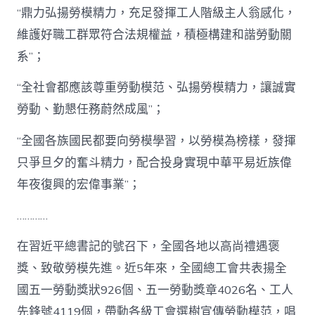
“鼎力弘揚勞模精力，充足發揮工人階級主人翁感化，
維護好職工群眾符合法規權益，積極構建和諧勞動關
系”；
“全社會都應該尊重勞動模范、弘揚勞模精力，讓誠實
勞動、勤懇任務蔚然成風”；
“全國各族國民都要向勞模學習，以勞模為榜樣，發揮
只爭旦夕的奮斗精力，配合投身實現中華平易近族偉
年夜復興的宏偉事業”；
…………
在習近平總書記的號召下，全國各地以高尚禮遇褒
獎、致敬勞模先進。近5年來，全國總工會共表揚全
國五一勞動獎狀926個、五一勞動獎章4026名、工人
先鋒號4119個，帶動各級工會選樹宣傳勞動模范，唱