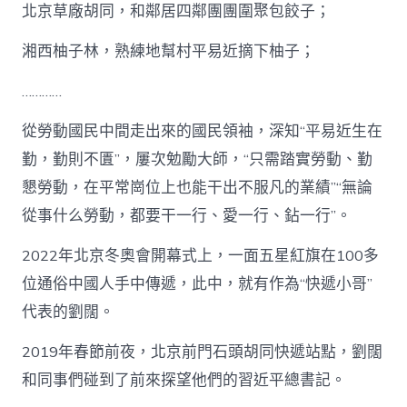
北京草廠胡同，和鄰居四鄰團團圍聚包餃子；
湘西柚子林，熟練地幫村平易近摘下柚子；
…………
從勞動國民中間走出來的國民領袖，深知“平易近生在
勤，勤則不匱”，屢次勉勵大師，“只需踏實勞動、勤
懇勞動，在平常崗位上也能干出不服凡的業績”“無論
從事什么勞動，都要干一行、愛一行、鉆一行”。
2022年北京冬奧會開幕式上，一面五星紅旗在100多
位通俗中國人手中傳遞，此中，就有作為“快遞小哥”
代表的劉闊。
2019年春節前夜，北京前門石頭胡同快遞站點，劉闊
和同事們碰到了前來探望他們的習近平總書記。