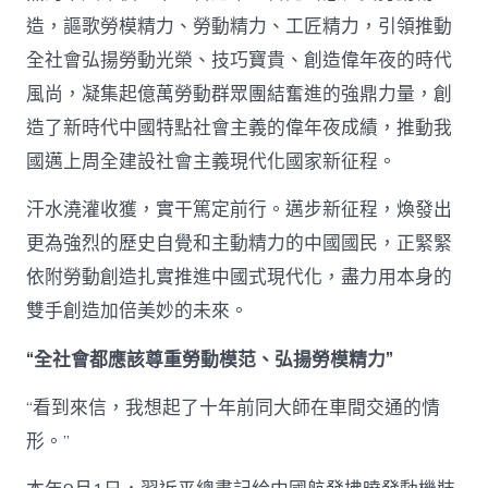
造，謳歌勞模精力、勞動精力、工匠精力，引領推動
全社會弘揚勞動光榮、技巧寶貴、創造偉年夜的時代
風尚，凝集起億萬勞動群眾團結奮進的強鼎力量，創
造了新時代中國特點社會主義的偉年夜成績，推動我
國邁上周全建設社會主義現代化國家新征程。
汗水澆灌收獲，實干篤定前行。邁步新征程，煥發出
更為強烈的歷史自覺和主動精力的中國國民，正緊緊
依附勞動創造扎實推進中國式現代化，盡力用本身的
雙手創造加倍美妙的未來。
“全社會都應該尊重勞動模范、弘揚勞模精力”
“看到來信，我想起了十年前同大師在車間交通的情
形。”