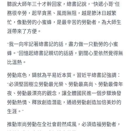
聽說大師年三十才幹回家，總書記說，“快遞小哥”任
務很辛勞，起早貪黑、風雨無阻，越是節沐日越繁
忙，像勤勞的小蜜蜂，是最辛苦的勞動者，為大師生
涯帶來了方便。
“我一向牢記著總書記的話，盡力做一只勤勞的小蜜
蜂。”回憶起總書記親切的話語，劉闊心里依然覺得無
比溫熱。
勞動底色，鑄就為平易近本質。習近平總書記強調：
“必須堅固樹立勞動最光榮、勞動最高尚、勞動最偉年
夜、勞動最漂亮的觀念，讓全體國民進一個步驟煥發
勞動熱情、釋放創造潛能，通過勞動創造加倍美妙的
生涯。”
推動崇尚勞動在全社會蔚然成風，必須造福勞動者，