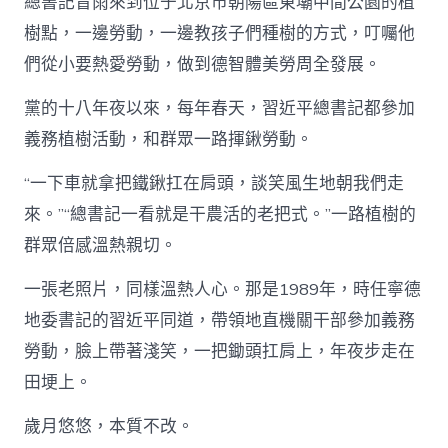
總書記冒雨來到位于北京市朝陽區東壩中間公園的植
樹點，一邊勞動，一邊教孩子們種樹的方式，叮囑他
們從小要熱愛勞動，做到德智體美勞周全發展。
黨的十八年夜以來，每年春天，習近平總書記都參加
義務植樹活動，和群眾一路揮鍬勞動。
“一下車就拿把鐵鍬扛在肩頭，談笑風生地朝我們走
來。”“總書記一看就是干農活的老把式。”一路植樹的
群眾倍感溫熱親切。
一張老照片，同樣溫熱人心。那是1989年，時任寧德
地委書記的習近平同道，帶領地直機關干部參加義務
勞動，臉上帶著淺笑，一把鋤頭扛肩上，年夜步走在
田埂上。
歲月悠悠，本質不改。