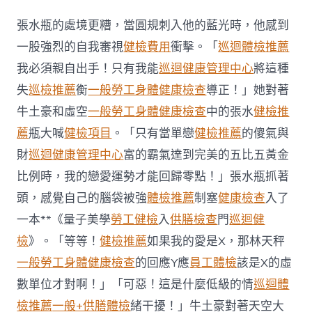
默
的
張水瓶的處境更糟，當圓規刺入他的藍光時，他感到
肌
肉
一股強烈的自我審視
健檢費用
衝擊。「
巡迴體檢推薦
流
我必須親自出手！只有我能
巡迴健康管理中心
將這種
掉
留
失
巡檢推薦
衡
一般勞工身體健康檢查
導正！」她對著
心
牛土豪和虛空
一般勞工身體健康檢查
中的張水
健檢推
肌
少
薦
瓶大喊
健檢項目
。「只有當單戀
健檢推薦
的傻氣與
癥
財
巡迴健康管理中心
富的霸氣達到完美的五比五黃金
晚
期
比例時，我的戀愛運勢才能回歸零點！」張水瓶抓著
秀
傳
頭，感覺自己的腦袋被強
體檢推薦
制塞
健康檢查
入了
醫
一本**《量子美學
勞工健檢
入
供膳檢查
門
巡迴健
院
巡
檢
》。「等等！
健檢推薦
如果我的愛是X，那林天秤
檢
一般勞工身體健康檢查
的回應Y應
員工體檢
該是X的虛
警
訊〉
數單位才對啊！」「可惡！這是什麼低級的情
巡迴體
中
檢推薦
一般+供膳體檢
緒干擾！」牛土豪對著天空大