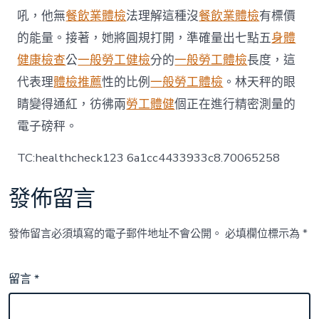
吼，他無
餐飲業體檢
法理解這種沒
餐飲業體檢
有標價
的能量。接著，她將圓規打開，準確量出七點五
身體
健康檢查
公
一般勞工健檢
分的
一般勞工體檢
長度，這
代表理
體檢推薦
性的比例
一般勞工體檢
。林天秤的眼
睛變得通紅，彷彿兩
勞工體健
個正在進行精密測量的
電子磅秤。
TC:healthcheck123 6a1cc4433933c8.70065258
發佈留言
發佈留言必須填寫的電子郵件地址不會公開。
必填欄位標示為
*
留言
*