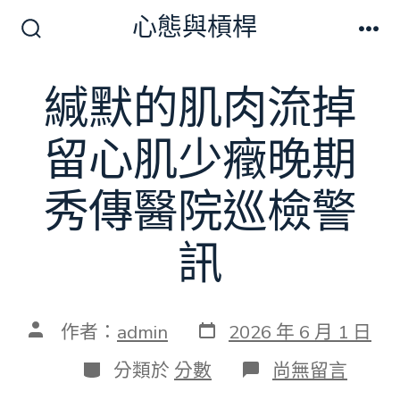
跳
心態與槓桿
至
搜
選
尋
單
主
切
緘默的肌肉流掉
要
換
開
內
關
留心肌少癥晚期
容
秀傳醫院巡檢警
訊
發
文
作者：
admin
2026 年 6 月 1 日
表
章
日
作
分
在
分類於
分數
尚無留言
期
者
類
〈緘