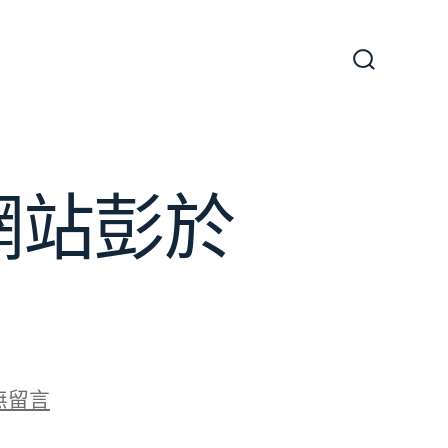
搜
尋
切
換
開
關
網站彭於
無留言
緊