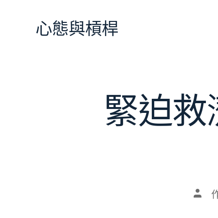
跳
至
心態與槓桿
主
要
內
容
緊迫救
文
章
作