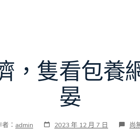
濟，隻看包養
晏
發
在
作者：
admin
2023 年 12 月 7 日
尚
表
〈
日
迫