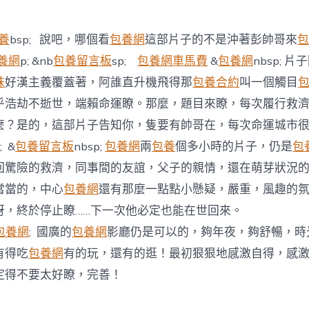
期
救
濟
隻
養
bsp; 說吧，哪個看
包養網
這部片子的不是沖著彭帥哥來
包
看
包
養網
p; &nb
包養留言板
sp;
包養網車馬費
&
包養網
nbsp; 
養
妹
好漢主義覆蓋著，阿誰直升機飛得那
包養合約
叫一個觸目
網
站
乎浩劫不逝世，端賴命運瞭。那麼，題目來瞭，每次履行救
彭
麼？是的，這部片子告知你，隻要有帥哥在，每次命運城市
於
晏
; &
包養留言板
nbsp;
包養網
兩
包養
個多小時的片子，仍是
包
中
回驚險的救濟，同事間的友誼，父子的親情，還在萌芽狀況
當當的，中心
包養網
還有那麼一點點小懸疑，嚴重，風趣的
呀，終於停止瞭……下一次他必定也能在世回來。
包養網
; 國廣的
包養網
影廳仍是可以的，夠年夜，夠舒暢，時
有得吃
包養網
有的玩，還有的逛！最初狠狠地感激自得，感
定得不要太好瞭，完善！