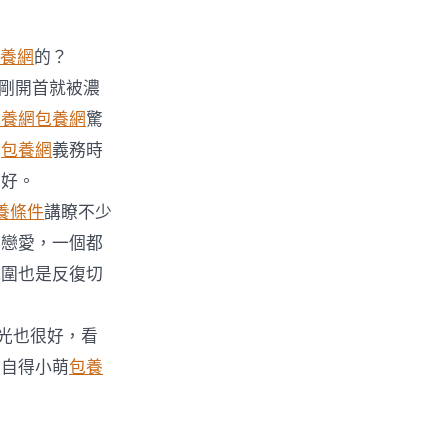
，
養網
的？
片子剛開首就被濃
包養網
包養網
驚
濟
包養網
義務時
很好。
〉
養條件
講瞭不少
的戀愛，一個都
氛圍也是反復切
光也很好，看
激自得小萌
包養