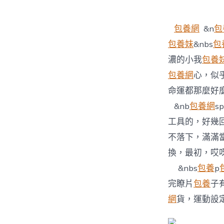
者
包養網
&n
包
包養妹
&nbs
包
濃的小我
包養
包養網
心，似
命運都那麼好
&nb
包養網
sp
工具的，好幾
不落下，滿滿
換，最初，哎
&nbs
包養
p
完瞭片
包養
子
網
貨，運動設