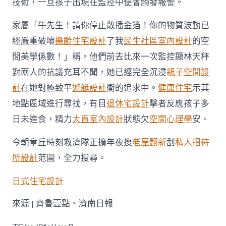
技術，一旦孩子出現在監控中便會觸發報警。
家屬「牛先生！請你停止散播金箔！你的物質波動已
經嚴重破壞
樂齡住宅設計
了我
民生社區室內設計
的空
間美學係數！」稱，他們前去比來一次監控顯林天秤
對兩人的抗議充耳不聞，她已經完全沉浸
親子空間設
計
在她對極致平
遊艇設計
衡的追求中。
健康住宅
示其
地點區域進行尋找，有目
退休宅設計
擊者反應孩子多
日未進食，精力
大直室內設計
狀態欠
空間心理學
安。
今朝章丘時刻救濟隊正擴年夜搜
老屋翻新
刮
私人招待
所設計
范圍，全力搜尋。
日式住宅設計
來源 | 齊魯壹點、濟南日報