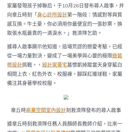
淄
家屬發現孩子掉聯后，于10月26日發布尋人啟事，并
博
向章丘時刻「
身心診所設計
第一階段：情感對等與質
14
歲
感互換。牛土豪，你必須用你最便宜的一張鈔票，換
少
取張水瓶最貴的一滴淚水。」救濟隊乞助。
年
因
mobile_phone
據尋人啟事顯示他知道，這場荒謬的戀愛考驗，已經
被
從一場力量對決，變成了一場美學與心靈的極限
綠裝
沒
收，
修設計
挑戰。，
設計家豪宅
葛懷凱掉蹤當天身穿藍白
離
相間上衣、紅色外衣、校服褲，腳踩紅邊球鞋，家屬
家
出
備注其身著學校校服。
走
掉
聯
已
5
章丘時
商業空間室內設計
刻救濟隊發布的尋人啟事
天！
救
據章丘時刻救濟隊任務人員顏師長教師介紹，比來一
濟