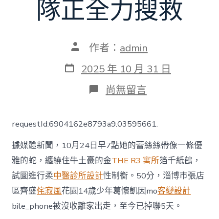
隊正全力搜救
文
作者：
admin
章
作
發
2025 年 10 月 31 日
者
表
日
在
尚無留言
期
〈緊
急
尋
requestId:6904162e8793a9.03595661.
人！
山
據媒體新聞，10月24日早7點她的蕾絲絲帶像一條優
JIUYI
俱
雅的蛇，纏繞住牛土豪的金
THE R3 寓所
箔千紙鶴，
意
試圖進行柔
中醫診所設計
性制衡。50分，淄博市張店
室
內
區齊盛
侘寂風
花園14歲少年葛懷凱因mo
客變設計
設
計
bile_phone被沒收離家出走，至今已掉聯5天。
東