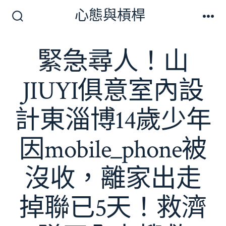
跳
心態與槓桿
至
搜
選
尋
單
主
切
緊急尋人！山
要
換
開
內
關
JIUYI俱意室內設
容
計東淄博14歲少年
因mobile_phone被
沒收，離家出走
掉聯已5天！救濟