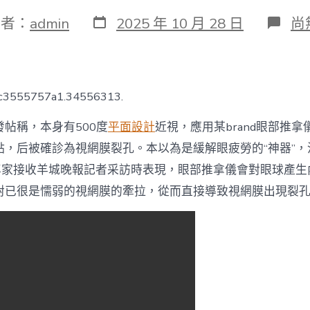
發
在
作者：
admin
2025 年 10 月 28 日
尚
表
〈
日
友
期
應
用
眼
fc3555757a1.34556313.
部
推
帖稱，本身有500度
平面設計
近視，應用某brand眼部推
拿
儀
點，后被確診為視網膜裂孔。本以為是緩解眼疲勞的“神器”，
后
科專家接收羊城晚報記者采訪時表現，眼部推拿儀會對眼球產生
視
網
對已很是懦弱的視網膜的牽拉，從而直接導致視網膜出現裂
膜
裂
孔
醫
生
這
些
高