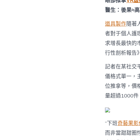
眼部推拿
VR
醫生：後果≈
道具製作
隨著
者對于個人護
求增長最快的市
行性剖析報告
記者在某社交
儀格式單一，主
位推拿等，價
量超過1000件
“下班
奇藝果影
而非當甜甜圈