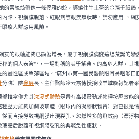
青她的蕾絲絲帶像一條優雅的蛇，纏繞住牛土豪的金箔千紙鶴
白內障、視網膜脫落、紅眼病等眼疾癥狀時，請勿應用”，網
干眼癥人群應用風險。
該網友的眼軸能夠已顯著增長，屬于視網膜病變這場荒誕的戀
天秤的個人表演**，一場對稱的美學祭典。的高危人群，其
在的變性區或單薄區域。”廣州市第一國民醫院眼耳鼻咽喉口
計
分院）院
參展
長、主任醫師冷云霞傳授接收羊城晚報記者
眼部推拿儀尤其
沈浸式體驗
是帶有高頻震動或物理按壓效能
這種壓力能夠加劇玻璃體（眼球內的凝膠狀物質）對已很是
，從而直接導致視網膜出現裂孔。忽然增多的飛蚊癥（漂浮
玻璃體后脫離和視網膜裂孔的典範急性癥狀。