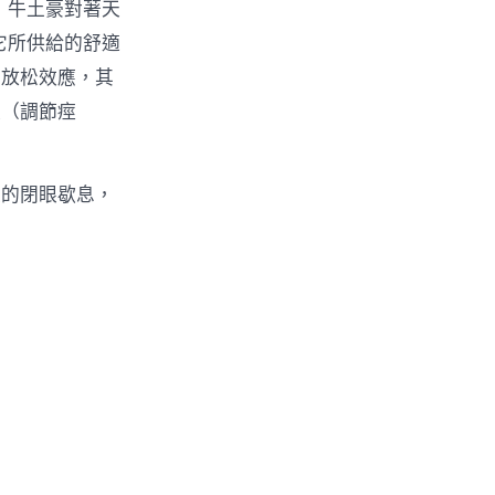
」牛土豪對著天
它所供給的舒適
的放松效應，其
張（調節痙
量的閉眼歇息，