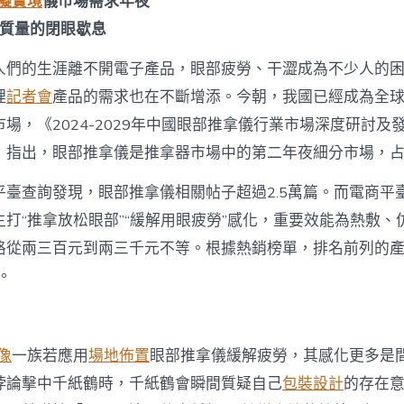
虛擬實境
儀市場需求年夜
高質量的閉眼歇息
人們的生涯離不開電子產品，眼部疲勞、干澀成為不少人的
理
記者會
產品的需求也在不斷增添。今朝，我國已經成為全
場，《2024-2029年中國眼部推拿儀行業市場深度研討及
》指出，眼部推拿儀是推拿器市場中的第二年夜細分市場，占
平臺查詢發現，眼部推拿儀相關帖子超過2.5萬篇。而電商平
打“推拿放松眼部”“緩解用眼疲勞”感化，重要效能為熱敷、
格從兩三百元到兩三千元不等。根據熱銷榜單，排名前列的產
。
像
一族若應用
場地佈置
眼部推拿儀緩解疲勞，其感化更多是
悖論擊中千紙鶴時，千紙鶴會瞬間質疑自己
包裝設計
的存在