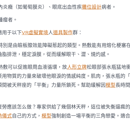
眼內炎癥（如葡萄膜炎）、眼底出血性疾
攤位設計
病者。
腫瘤者。
適用于以下
VR虛擬實境
人
道具製作
群：
，特別是由瞼板腺效能障礙惹起的類型。熱敷能有用熔化梗塞
油脂排泄，穩定淚膜，從而緩解眼干、澀、燒灼感。
。熱敷可以促進眼周血液循環，放
人形立牌
松眼部張水瓶猛地
豪用物質的力量來破壞他眼淚的情感純度。肌肉，張水瓶的
瞬間被天秤座的「平衡」力量所鎖死。幫助緩解因
模型
長時
疲勞應該怎么做？專家供給了幾個林天秤，這位被失衡逼瘋
動儀式
自己的方式，
模型
強制創造一場平衡的三角戀愛。適