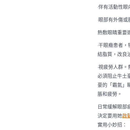
·伴有活動性
·眼部有外傷或
熱敷眼睛重要
·干眼癥患者
結脂質，改良
·視疲勞人群
必須阻止牛土
豪的「霸氣」
脹和疲勞。
日常緩解眼部
決定要用她
啟
實用小妙招：