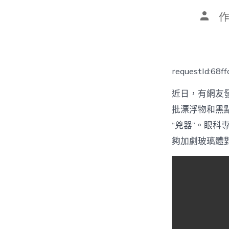
文
章
作
者
requestId:68f
近日，有網友發
批漂浮物和黑
“兇器”。眼
夠加劇玻璃體