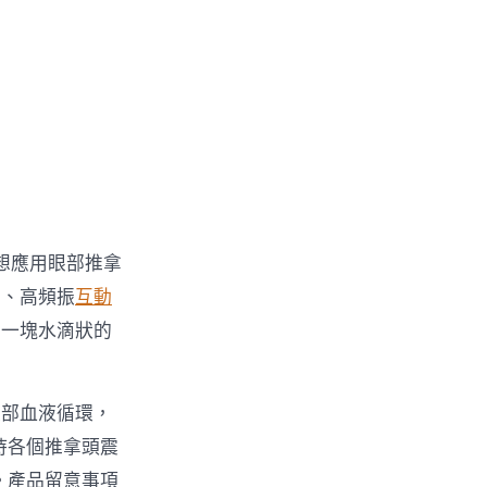
想應用眼部推拿
高、高頻振
互動
有一塊水滴狀的
眼部血液循環，
持各個推拿頭震
。產品留意事項