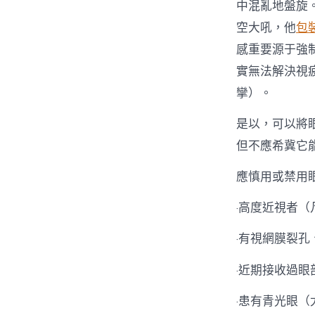
中混亂地盤旋
空大吼，他
包
感重要源于強
實無法解決視
攣）。
是以，可以將
但不應希冀它
應慎用或禁用
·高度近視者（
·有視網膜裂
·近期接收過
·患有青光眼