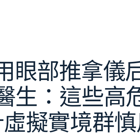
用眼部推拿儀
醫生：這些高危
計虛擬實境群慎