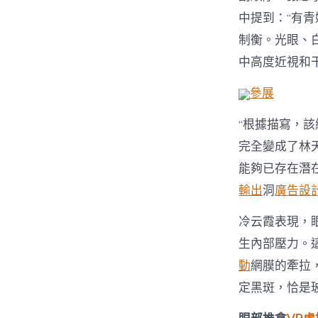
中提到：“有
制衡。光眼、
中高度近視和
參展
“根據描寫，
完全變成了林
能夠已存在潛
輸出
洞
廣告設
冷云霞表現，
生內部壓力。
動
網膜的牽拉
定黑斑，恰是