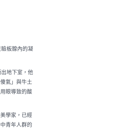
在瞼板腺內的凝
衝出地下室，他
「傻氣」與牛土
間用眼導致的酸
的美學家，已經
合中青年人群的