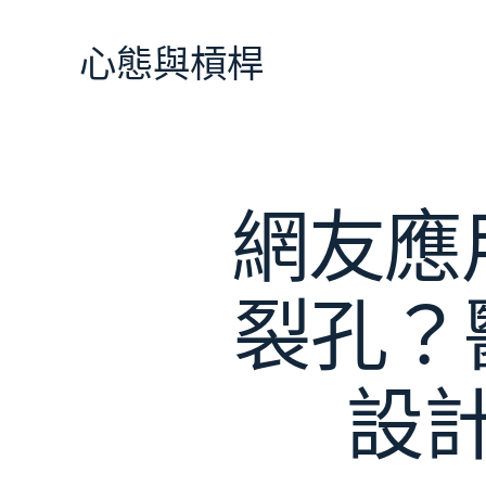
跳
至
心態與槓桿
主
要
內
容
網友應
裂孔？
設