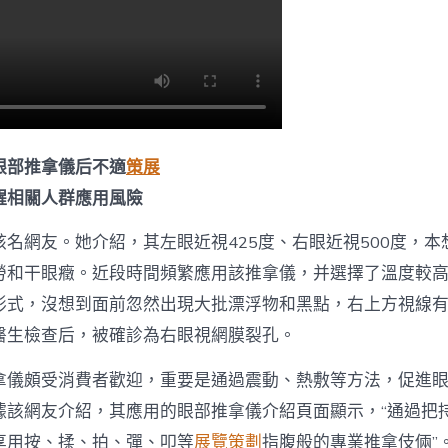
眼部推拿儀后不適
策展
醒相關人群應用風險
名網友。她介紹，其左眼近視425度、右眼近視500度，本
勞和干眼癥。近段時間頻繁應用該推拿儀，并選擇了溫度較
形式，沒想到面前忽然出現大批漂浮物和黑點，右上方視線
醫生檢查后，被確診為右眼視網膜裂孔。
拿儀頗受消費者歡迎，重要是通過震動、熱敷等方法，促進
據該網友介紹，其應用的眼部推拿儀介紹頁面顯示，“通過把
享用按、揉、拍、彈、叩等
展覽策劃
指腹般的專業推拿伎倆”