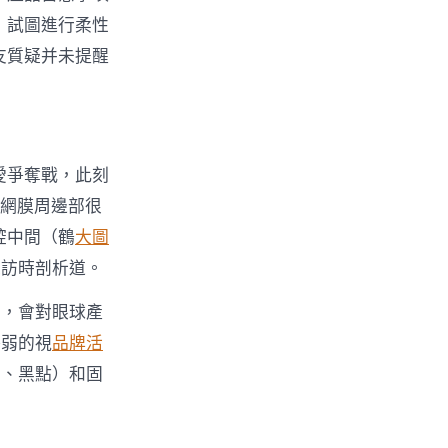
，試圖進行柔性
友質疑并未提醒
愛爭奪戰，此刻
視網膜周邊部很
腔中間（鶴
大圖
采訪時剖析道。
的，會對眼球產
懦弱的視
品牌活
物、黑點）和固