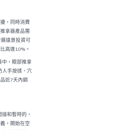
困擾，同時消費
球推拿器產品需
發展遠景投資可
比高達10%。
臺中，眼部推拿
仿人手按揉、穴
品近7天內銷
間接和暫時的，
意義，開始在空