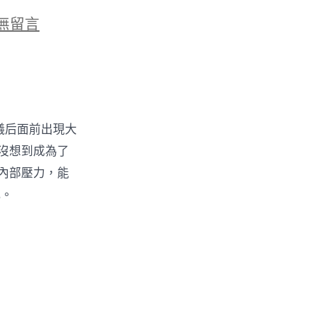
無留言
網
拿儀后面前出現大
沒想到成為了
內部壓力，能
孔。
？
：