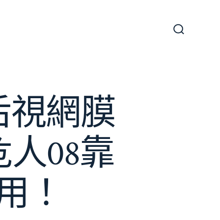
搜
尋
切
換
開
關
后視網膜
人08靠
用！