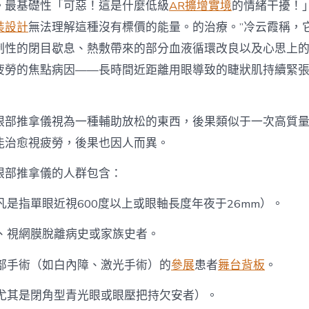
。最基礎性「可惡！這是什麼低級
AR擴增實境
的情緒干擾！
裝設計
無法理解這種沒有標價的能量。的治療。”冷云霞稱，
制性的閉目歇息、熱敷帶來的部分血液循環改良以及心思上
疲勞的焦點病因——長時間近距離用眼導致的睫狀肌持續緊
眼部推拿儀視為一種輔助放松的東西，後果類似于一次高質
能治愈視疲勞，後果也因人而異。
眼部推拿儀的人群包含：
凡是指單眼近視600度以上或眼軸長度年夜于26mm）。
孔、視網膜脫離病史或家族史者。
眼部手術（如白內障、激光手術）的
參展
患者
舞台背板
。
（尤其是閉角型青光眼或眼壓把持欠安者）。