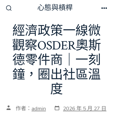
跳
心態與槓桿
至
搜
選
尋
單
主
切
經濟政策一線微
要
換
開
內
關
觀察OSDER奧斯
容
德零件商｜一刻
鐘，圈出社區溫
度
發
文
作者：
admin
2026 年 5 月 27 日
表
章