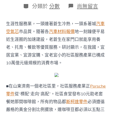
日
作
分
在
分類於
分數
尚無留言
期
者
類
〈經
濟
政
生涯性服務業，一頭連著蒼生冷熱，一頭系著城
汽車
策
一
空氣芯
市品質。隨著各
汽車材料報價
地一刻鐘便平易
線
近生涯圈的加速建設，老蒼生在家門口就能享用養
微
觀
老、托育、餐飲等優質服務。研討顯示，在我國，宜
察
居宜業、宜游宜購、宜老宜小的社區服務產業已構成
OSDER
奧
10萬億元級規模的消費市場。
斯
德
零
件
■在山東濟南一個老社區里，社區服務產業正
Porsche
商
｜
零件
從“標配”走向“高配”。社區食堂發布10元助老套
一
刻
餐她那間咖啡館，所有的物品都
斯柯達零件
必須遵循
鐘，
嚴格的黃金分割比例擺放，連咖啡豆都必須以五點三
圈