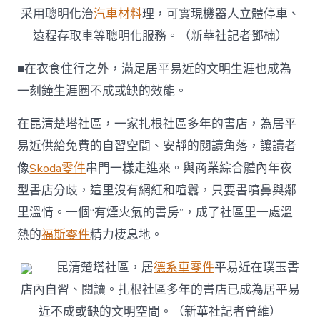
采用聰明化治
汽車材料
理，可實現機器人立體停車、
遠程存取車等聰明化服務。（新華社記者鄧楠）
■在衣食住行之外，滿足居平易近的文明生涯也成為
一刻鐘生涯圈不成或缺的效能。
在昆清楚塔社區，一家扎根社區多年的書店，為居平
易近供給免費的自習空間、安靜的閱讀角落，讓讀者
像
Skoda零件
串門一樣走進來。與商業綜合體內年夜
型書店分歧，這里沒有網紅和喧囂，只要書噴鼻與鄰
里溫情。一個“有煙火氣的書房”，成了社區里一處溫
熱的
福斯零件
精力棲息地。
昆清楚塔社區，居
德系車零件
平易近在璞玉書
店內自習、閱讀。扎根社區多年的書店已成為居平易
近不成或缺的文明空間。（新華社記者曾維）