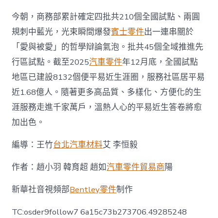
今朝，商務部累計確定四批共210個全國試點、兩圓
規刺中藍光，光束瞬間爆發
賓士零件
出一連串關於
「愛與被愛」的哲學辯論氣泡。批共45個全域推進先
行區試點。截至2025
汽車零件
年12月底，全國試點
地區已建設8132個便平易近生涯圈，服務社區居平易
近1.68億人。隨著更多高品質、多樣化、方便化的生
涯服務走進千家萬戶，溫熱人心的平易近生答卷將愈
加出色。
編導：王竹
台北汽車材料
艾 李恒毅
作者：趙小羽 韓育超 趙如
汽車零件貿易商
陽
新華社音視頻部
Bentley零件
制作
TC:osder9follow7 6a15c73b273706.49285248