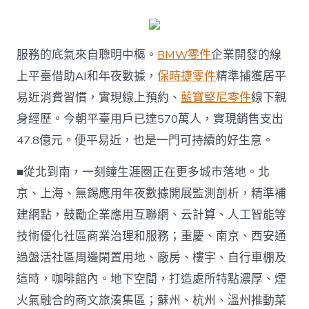
服務的底氣來自聰明中樞。
BMW零件
企業開發的線
上平臺借助AI和年夜數據，
保時捷零件
精準捕獲居平
易近消費習慣，實現線上預約、
藍寶堅尼零件
線下親
身經歷。今朝平臺用戶已達570萬人，實現銷售支出
47.8億元。便平易近，也是一門可持續的好生意。
■從北到南，一刻鐘生涯圈正在更多城市落地。北
京、上海、無錫應用年夜數據開展監測剖析，精準補
建網點，鼓勵企業應用互聯網、云計算、人工智能等
技術優化社區商業治理和服務；重慶、南京、西安通
過盤活社區周邊閑置用地、廠房、樓宇、自行車棚及
這時，咖啡館內。地下空間，打造處所特點濃厚、煙
火氣融合的商文旅湊集區；蘇州、杭州、溫州推動菜