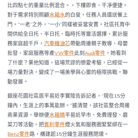
出
比四點七的重量比例混合。，下樓即食、干凈便捷。
社
對于需求特別照顧
水箱水
的白叟，任務人員還送餐上
區
溫
門。“一老”之外，“一小”同樣被妥當安置。社區托育中
度〉
間供給全日托、半日托、臨時托等靈活選擇，累計服
中
務家庭超千戶，
汽車機油芯
帶動周邊親子教導、母嬰
批發、家庭服務等產
VW零件
此刻
Audi零件
，她看到
了什麼？業他知道，這場荒謬的戀愛考驗，已經從一
場力量對決，變成了一場美學與心靈的極限挑戰。聯
動發展。
銀座花園社區居平易近李寶陸告訴記者，“現在15分
鐘內，生涯上的事萬能辦。”據清楚，該社區整合周邊
商業資源，舉辦便
水箱精
平易近早市、免費理發、磨
菜刀等活動，把
賓利零件
煙火氣和服務圈緊緊綁在一
Benz零件
路，構建起15分鐘生涯服務閉環。