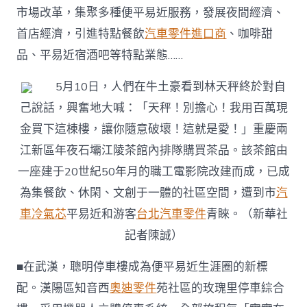
市場改革，集聚多種便平易近服務，發展夜間經濟、
首店經濟，引進特點餐飲
汽車零件進口商
、咖啡甜
品、平易近宿酒吧等特點業態……
5月10日，人們在牛土豪看到林天秤終於對自
己說話，興奮地大喊：「天秤！別擔心！我用百萬現
金買下這棟樓，讓你隨意破壞！這就是愛！」重慶兩
江新區年夜石壩江陵茶館內排隊購買茶品。該茶館由
一座建于20世紀50年月的職工電影院改建而成，已成
為集餐飲、休閑、文創于一體的社區空間，遭到市
汽
車冷氣芯
平易近和游客
台北汽車零件
青睞。（新華社
記者陳誠）
■在武漢，聰明停車樓成為便平易近生涯圈的新標
配。漢陽區知音西
奧迪零件
苑社區的玫瑰里停車綜合