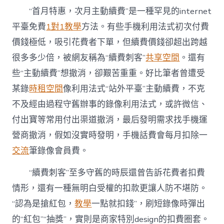
費
“首月特惠，次月主動續費”是一種罕見的internet
亂
象
平臺免費
1對1教學
方法。有些手機利用法式初次付費
到
價錢極低，吸引花費者下單，但續費價錢卻超出跨越
九
宮
很多多少倍，被網友稱為“續費刺客”
共享空間
。還有
格
講
些“主動續費”想撤消，卻艱苦重重。好比筆者曾遭受
座
某錄
時租空間
像利用法式“站外平臺”主動續費，不克
念
念
不及經由過程守舊辦事的錄像利用法式，或許微信、
緊
付出寶等常用付出渠道撤消，最后發明需求找手機運
箍
咒〉
營商撤消，假如沒實時發明，手機話費會每月扣除一
中
交流
筆錄像會員費。
“續費刺客”至多守舊的時辰還曾告訴花費者扣費
情形，還有一種無明白受權的扣款更讓人防不堪防。
“認為是搶紅包，
教學
一點就扣錢”，刷短錄像時彈出
的“紅包”“抽獎”，實則是商家特別design的扣費圈套。