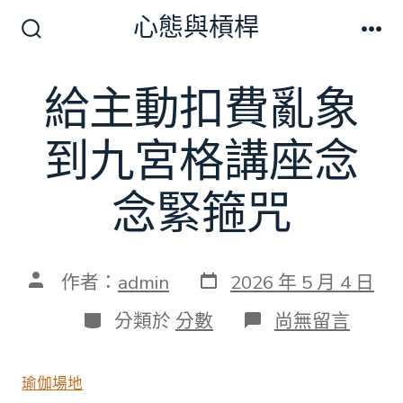
跳
心態與槓桿
至
搜
選
尋
單
主
切
給主動扣費亂象
要
換
開
內
關
到九宮格講座念
容
念緊箍咒
發
文
作者：
admin
2026 年 5 月 4 日
表
章
日
作
分
在
分類於
分數
尚無留言
期
者
類
〈給
主
動
瑜伽場地
扣