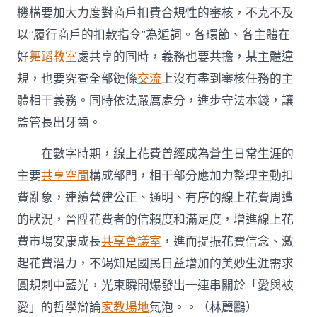
機構要加大力度對商戶扣費合規性的審核，不克不及
以“履行商戶的扣款指令”為遁詞。各環節、各主體在
好
舞蹈教室
處共享的同時，義務也要共擔，某主體違
規，也要究查全部鏈條
交流
上沒有盡到審核任務的主
體相干義務。同時依法嚴厲處分，進步守法本錢，讓
監管長出牙齒。
在數字時期，線上花費曾經成為蒼生日常生涯的
主要
共享空間
構成部門，相干部分應加力整理主動扣
費亂象，連續營建公正、通明、有序的線上花費周遭
的狀況，晉陞花費者的信賴度和滿足度，增進線上花
費市場安康成長
共享會議室
，進而提振花費信念、激
起花費潛力，不竭知足國民日益增加的美妙生涯需求
圓規刺中藍光，光束瞬間爆發出一連串關於「愛與被
愛」的哲學辯論
家教場地
氣泡。。
（
林麗鸝
）