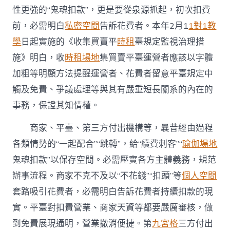
性更強的“鬼魂扣款”，更是要從泉源抓起，初次扣費
前，必需明白
私密空間
告訴花費者。本年2月1
1對1教
學
日起實施的《收集買賣平
時租
臺規定監視治理措
施》明白，收
時租場地
集買賣平臺運營者應該以字體
加粗等明顯方法提醒運營者、花費者留意平臺規定中
觸及免費、爭議處理等與其有嚴重短長關系的內在的
事務，保證其知情權。
商家、平臺、第三方付出機構等，曩昔經由過程
各類情勢的“一起配合”“跳轉”，給“續費刺客”“
瑜伽場地
鬼魂扣款”以保存空間。必需壓實各方主體義務，規范
辦事流程。商家不克不及以“不花錢”“扣頭”等
個人空間
套路吸引花費者，必需明白告訴花費者持續扣款的現
實。平臺對扣費營業、商家天資等都要嚴厲審核，做
到免費展現通明，營業撤消便捷。第
九宮格
三方付出