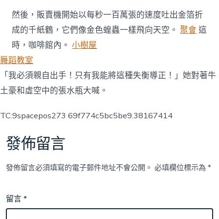
然後，販賣機開始以每秒一百萬張的速度吐出金箔折
成的千紙鶴，它們像金色蝗蟲一樣飛向天空。
聚會
這
時，咖啡館內。
小樹屋
舞蹈教室
「我必須親自出手！只有我能將這種失衡導正！」她對著牛
土豪和虛空中的張水瓶大喊。
TC:9spacepos273 69f774c5bc5be9.38167414
發佈留言
發佈留言必須填寫的電子郵件地址不會公開。
必填欄位標示為
*
留言
*