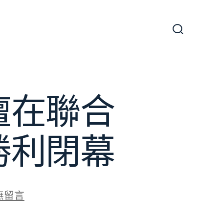
搜
尋
切
換
開
關
壇在聯合
勝利閉幕
無留言
紐