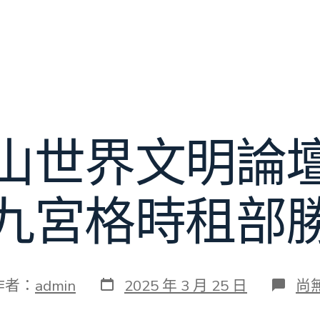
山世界文明論
九宮格時租部
發
在
作者：
admin
2025 年 3 月 25 日
尚
表
〈
日
約