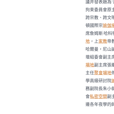
議并發表題為
拘束委員會原主席
跨宗教、跨文明
頓國際宗
瑜伽
席詹姆斯·哈科
地
，上
家教
帝
哈爾曼，尼山
壇組委會副主
場地
副主席張
主任
聚會場地
學高級研討院
務副院長朱小
會
私密空間
副
邊各年夜學的