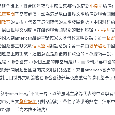
結會議上，聯合國年夜會主席武克·耶雷米奇對
小樹屋
論壇
私密空間
了高度評價，認為這是尼山世界文明論壇對聯合國
伽教室
的支撐，代表了這個時代的文明發展趨勢。中國駐紐
，尼山世界文明論壇在紐約聯合國總部的勝利舉辦，
小樹屋
國人到american紐約主辦儒家與基督教文明對話；第一
私密
合國總部主辦文明
個人空間
對話活動；第一次由
教學場地
中
國歷史上的衝破。這個意義是絕後的和深遠的。孫總領事說
組織，聯合國有20多個直屬的非當局組織，而今朝只要中國
總部開展超出國度的跨文明對話活動。來自american各界
對尼山世界文明論壇在聯合國總部年夜廈獲得的勝利給予了
擊american后不到一周，以許嘉璐主席為代表的中國學者即趕赴
約市列席文
聚會場地
明對話活動，帶往了濃濃的熱意，無形
靈距離。（高述群于紐約）