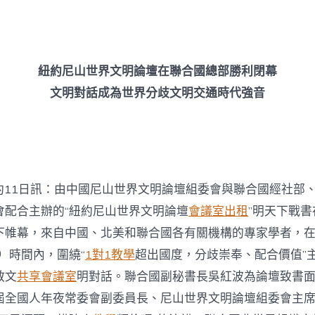
期
尼
山
世
界
文
紐約尼山世界文明論壇在聯合國總部勝利閉幕
明
論
文明對話成為世界分歧文明交通時代強音
壇
在
聯
合
國
總
找
11日訊：由中國尼山世界文明論壇組委會與聯合國經社部
九
會配合主辦的“紐約尼山世界文明論壇
會議室出租
”明天下戰
宮
格
下帷幕，來自中國、北美和聯合國各有關機構的專家學者，在
時
）時間內，圍繞“
1對1教學
超出國度，分歧崇奉、配合價值”
租
部
教文
共享會議室
明對話。聯合國副秘書長吳紅波為論壇致書
勝
屆全國人年夜常委會副委員長、尼山世界文明論壇組委會主
利