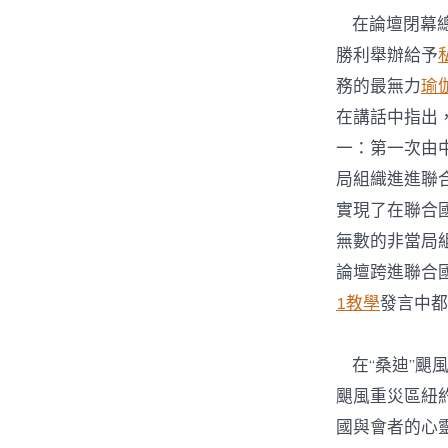
在論壇閉幕總
勝利舉辦給予
務的最無力
瑜
在講話中指出
一：第一次由中
局組織進進聯
實現了在聯合
無數的非當局
論壇跨進聯合國
1教學
發言中都
在“桑迪”颶風襲
颶風重災區紐
國與會者的心