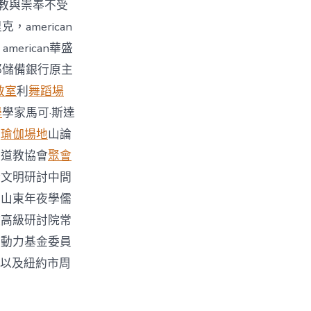
教與崇奉不受
〉
american
rican華盛
聯邦儲備銀行原主
教室
利
舞蹈場
學
學家馬可·斯達
尼
瑜伽場地
山論
國道教協會
聚會
跨文明研討中間
，山東年夜學儒
教高級研討院常
華動力基金委員
構以及紐約市周