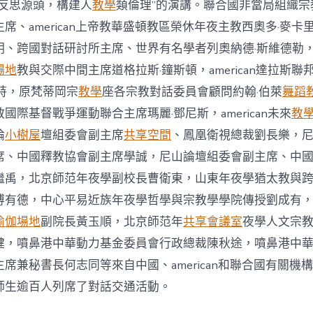
閉
“反思源頭，構建人
教學
類倫理”的演講。聯合國非當局組織宗
幕
、american上帝教華盛頓教區榮休年夜主教西奧多·麥卡里克，
中
、跨國對話研討所主席、世界有名學者列奧納德·斯維德勒，ame
場地
教與交際中間主席道格拉斯·鐘斯頓，american達拉斯
特，原梵蒂岡宗
教學
座各宗教對話委員會顧問約翰·伯萊
舞蹈
教國際基督戰爭運動聯合主席瑪麗·鄧尼斯，american未來
教
論
小樹屋
壇組委會副主席
共享空間
、鳳凰衛視總裁劉長樂，
席、中國釋教協會副主席學誠，尼山論壇組委會副主席、中
繼禹，北京師范年夜學副校長曹衛東，山東年夜學猶太教與
傅有德，中心平易近族年夜學哲學與宗教學學院傳授劉成有
瑜伽場地
副院長黃玉順，北京師范年
共享會議室
夜學人文宗
健，噴鼻港中華動力基金委員會行政總裁陳秋途，噴鼻港中
主席兼秘書長何志同等來自中國、american和聯合國有關機
師生逾百人列席了對話交通活動。