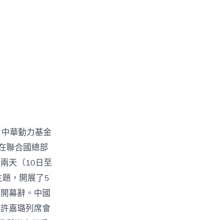
、中華動力基金
書在聯合國總部
兩天（10日至
主題，開展了5
面開幕辭。中國
席許嘉璐列席會