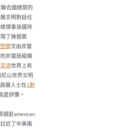
在聯合國總部的
開展文明對話任
約總領事孫國祥
實現了幾個第
空間
次由非當
國的非當局組織
，
交流
世界上有
的尼山世界文明
的高層人士在
1對
高度評價。
american
中拉近了中美兩