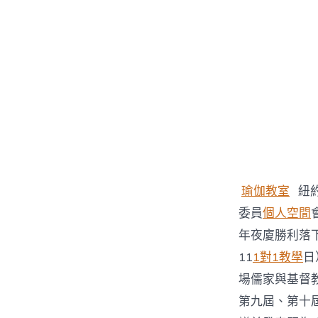
者
瑜伽教室
紐約
委員
個人空間
年夜廈勝利落
11
1對1教學
日
場儒家與基督
第九屆、第十