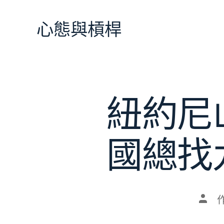
跳
至
心態與槓桿
主
要
內
容
紐約尼
國總找
文
章
作