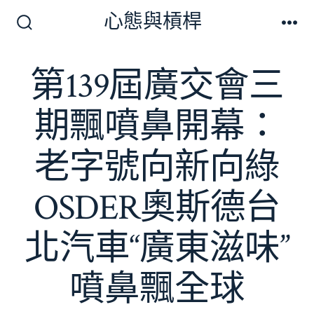
跳
心態與槓桿
至
搜
選
尋
單
主
切
第139屆廣交會三
要
換
開
內
關
期飄噴鼻開幕：
容
老字號向新向綠
OSDER奧斯德台
北汽車“廣東滋味”
噴鼻飄全球