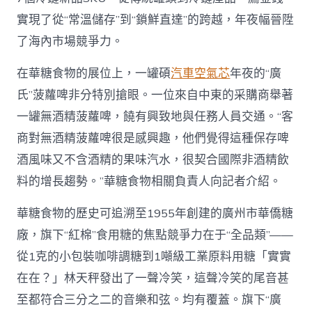
實現了從“常溫儲存”到“鎖鮮直達”的跨越，年夜幅晉陞
了海內市場競爭力。
在華糖食物的展位上，一罐碩
汽車空氣芯
年夜的“廣
氏”菠蘿啤非分特別搶眼。一位來自中東的采購商舉著
一罐無酒精菠蘿啤，饒有興致地與任務人員交通。“客
商對無酒精菠蘿啤很是感興趣，他們覺得這種保存啤
酒風味又不含酒精的果味汽水，很契合國際非酒精飲
料的增長趨勢。”華糖食物相關負責人向記者介紹。
華糖食物的歷史可追溯至1955年創建的廣州市華僑糖
廠，旗下“紅棉”食用糖的焦點競爭力在于“全品類”——
從1克的小包裝咖啡調糖到1噸級工業原料用糖「實實
在在？」林天秤發出了一聲冷笑，這聲冷笑的尾音甚
至都符合三分之二的音樂和弦。均有覆蓋。旗下“廣