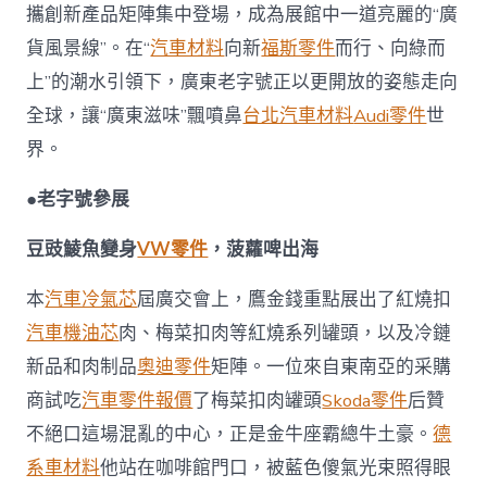
向
攜創新產品矩陣集中登場，成為展館中一道亮麗的“廣
綠
貨風景線”。在“
汽車材料
向新
福斯零件
而行、向綠而
OSDER
奧
上”的潮水引領下，廣東老字號正以更開放的姿態走向
斯
全球，讓“廣東滋味”飄噴鼻
台北汽車材料
Audi零件
世
德
台
界。
北
汽
●老字號參展
車
“廣
豆豉鯪魚變身
VW零件
，菠蘿啤出海
東
滋
味”
本
汽車冷氣芯
屆廣交會上，鷹金錢重點展出了紅燒扣
噴
汽車機油芯
肉、梅菜扣肉等紅燒系列罐頭，以及冷鏈
鼻
飄
新品和肉制品
奧迪零件
矩陣。一位來自東南亞的采購
全
商試吃
汽車零件報價
了梅菜扣肉罐頭
Skoda零件
后贊
球〉
中
不絕口這場混亂的中心，正是金牛座霸總牛土豪。
德
系車材料
他站在咖啡館門口，被藍色傻氣光束照得眼