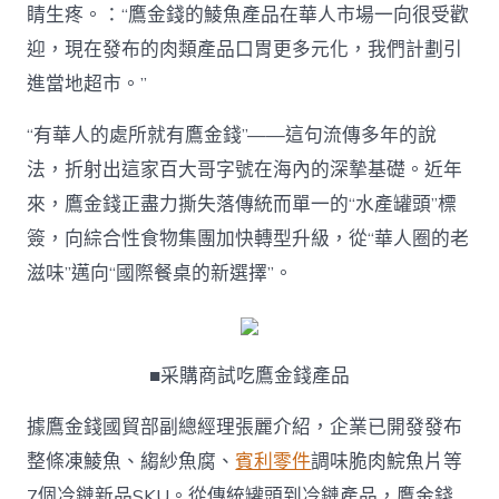
睛生疼。：“鷹金錢的鯪魚產品在華人市場一向很受歡
迎，現在發布的肉類產品口胃更多元化，我們計劃引
進當地超市。”
“有華人的處所就有鷹金錢”——這句流傳多年的說
法，折射出這家百大哥字號在海內的深摯基礎。近年
來，鷹金錢正盡力撕失落傳統而單一的“水產罐頭”標
簽，向綜合性食物集團加快轉型升級，從“華人圈的老
滋味”邁向“國際餐桌的新選擇”。
■采購商試吃鷹金錢產品
據鷹金錢國貿部副總經理張麗介紹，企業已開發發布
整條凍鯪魚、縐紗魚腐、
賓利零件
調味脆肉鯇魚片等
7個冷鏈新品SKU。從傳統罐頭到冷鏈產品，鷹金錢