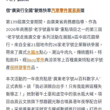
借“廣貨行全國”駛進快車
汽車零件貿易商
道
第139屆廣交會期間，由廣東省商務廳指導、作為
2026年商務部“老字號嘉年華”重點項目之一的第三屆
“老字號走進廣交會”系列活動在展館A區中庭花園舉
行。來自全省21個地市的26家老字號企業聯袂參展，
帶來了廣式
水箱水
點心、潮汕牛肉丸、傳統醬料、特
點飲料、經
Benz零件
典涼茶等上百種廣東特點老字號
產
保時捷零件
品。
本次活動的一年夜亮點是“廣東老字號AI百科數字人”
正式表態。該「我必須親自出手！只有我能將這種失
衡導正！」她對著牛土豪和虛空中的張水瓶大喊。項
目由高云文旅旗下想趣觀光聯合噴鼻港年夜學配合研
發，采用廣東老字號官方權威數據進行訓練，打造出