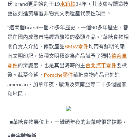
氏”brand更是始創于19
水箱精
34年，其菠蘿啤釀造技
藝被列進黃埔區非物質文明遺產代表性項目。
“這兩個brand一個70多年歷史，一個90多年歷史，都
是在國內成熟市場經過驗證的拳頭產品。”華糖食物相
關負責人介紹，兩款產品
BMW零件
均帶有鮮明的嶺
南文明印記，這種文明積淀為產品賦予了獨特
德系車
零件
的辨識度，也是其出海時的主
台北汽車零件
要標
簽。截至今朝，
Porsche零件
華糖食物產品已進進
american、加拿年夜、歐洲及東南亞等二十多個國家
和地區。
■華糖食物展位上，一罐碩年夜的菠蘿啤很是搶眼。
●老字號煥新