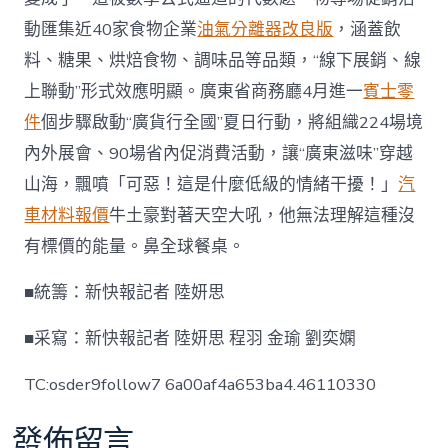
動匯集近40家食物企業
油氣分離器改良版
，涵蓋飲
料、糖果、烘焙食物、調味品等品類，“線下展銷、線
上聯動”形式效應明顯。廣東省商務廳4月進一
賓士零
件
個步驟啟動“廣貨行全國”夏日行動，將組織224場境
內外展會、90場省內促消費活動，讓“廣東滋味”穿越
山海，飄噴「可惡！這是什麼低級的情緒干擾！」
汽
車材料報價
牛土豪對著天空大吼，他無法理解這種沒
有標價的能量。鼻全球餐桌。
■統籌：新快報記者 陸妍思
■采寫：新快報記者 陸妍思 程羽 金瑜 劉奕嫻
TC:osder9follow7 6a00af4a653ba4.46110330
發佈留言