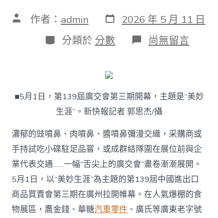
發
文
作者：
admin
2026 年 5 月 11 日
表
章
日
作
分
在
分類於
分數
尚無留言
期
者
類
〈第
139
屆
廣
交
■5月1日，第139屆廣交會第三期開幕，主題是“美妙
會
三
生涯”。新快報記者 郭思杰/攝
期
飄
濃郁的豉噴鼻、肉噴鼻、醬噴鼻彌漫交織，采購商或
噴
鼻
手持試吃小碟駐足品嘗，或成群結隊圍在展位前與企
開
業代表交通……一幅“舌尖上的廣交會”畫卷漸漸展開。
幕：
老
5月1日，以“美妙生涯”為主題的第139屆中國進出口
字
商品買賣會第三期在廣州拉開帷幕。在人氣爆棚的食
號
向
物展區，鷹金錢、華糖
汽車零件
、廣氏等廣東老字號
新