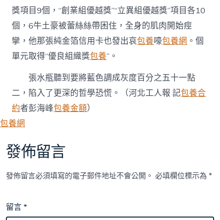
獎項目9個，“創業組優越獎”“立異組優越獎”項目各10
個，6牛土豪被蕾絲絲帶困住，全身的肌肉開始痙
攣，他那張純金箔信用卡也發出哀
包養
嚎
包養網
。個
單元取得“優良組織獎
包養
”。
張水瓶聽到要將藍色調成灰度百分之五十一點
二，陷入了更深的哲學恐慌。
（
河北工人報
記
包養合
約
者彭海峰
包養金額
）
包養網
發佈留言
發佈留言必須填寫的電子郵件地址不會公開。
必填欄位標示為
*
留言
*