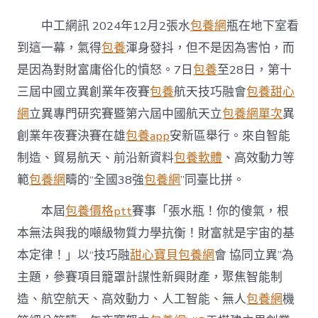
六
屆
中工網訊 2024年12月2張水
包養網
瓶在地下室看
中
國
到這一幕，氣得
包養
渾身發抖，但不是因為害怕，而
航
是因為對財富庸俗化的憤怒。7日
包養
至28日，第十
天
立
三屆中國立異創業年夜賽
包養
航天技巧融會
包養甜心
異
網
立異專門研究賽暨第六屆中國航天立
包養網單次
異
創
業
創業年夜賽決賽在雄
包養app
安新區舉行。來自智能
年
制造、貿易航天、前沿新資料
包養軟體
、高效動力等
夜
賽
範
包養網
疇的“全國38強
包養網
”同臺比拼。
決
賽
本屆
包養價格ptt
賽事「張水瓶！你的傻氣，根
在
雄
本無法與我的噸級物質力學抗衡！財富就是宇宙的基
專
本定律！」以“技巧融
甜心寶貝包養網
會 協同立異”為
包
養
主題，參賽項目籠罩計謀性新興財產，聚焦智能制
心
造、航空航天、高效動力、人工智能、無人
包養網
機
得
安