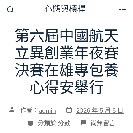
跳
心態與槓桿
至
搜
選
尋
單
主
切
第六屆中國航天
要
換
開
內
關
立異創業年夜賽
容
決賽在雄專包養
心得安舉行
發
文
作者：
admin
2026 年 5 月 8 日
表
章
日
作
分
在
分類於
分數
尚無留言
期
者
類
〈第