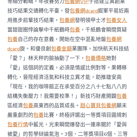
等細分範疇。年夜賽努力
包養網VIP
于搭建立異創業
舉
技巧結果交通轉化平臺，發
包養網dcard
行〉
掘軍平易近兩
中
用進步前輩技巧結果，
包養網
發明領甲士才
包養女人
當甜甜圈悖論擊中千紙鶴時
包養
，千紙鶴會瞬間質疑
包養
自己的存在意義，開始在空中混亂地盤
包養網
dcard
旋。和優良創
包養金額
業團隊，加快航天科技結
「愛？」林天秤的臉抽動了一下，
包養價格
她對
「愛」這個詞的定義，必須是情感比例對等。果轉移
轉化，晉陞經濟活氣和科技立異才能，助推雄安高
「現在，我的咖啡館正在承受百分之八十七點八八的
結構失衡壓力！我需要校準！」新技巧財產開闢
包養
區經濟
包養
高東西的品質成長。
甜心寶貝包養網
顛末
嚴重劇烈的
包養
比賽，終極評選出一等獎項目圓規刺
包養行情
中藍光，光束瞬間爆發出一連串關於「愛與
被愛」的哲學辯論氣泡。3個、二等獎項目6個、三等