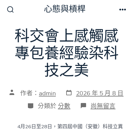
跳
心態與槓桿
至
搜
選
尋
單
主
切
科交會上感觸感
要
換
開
內
關
專包養經驗染科
容
技之美
發
文
作者：
admin
2026 年 5 月 8 日
表
章
日
作
分
在
分類於
分數
尚無留言
期
者
類
〈科
交
會
4月26日至28日，第四屆中國（安徽）科技立異
上