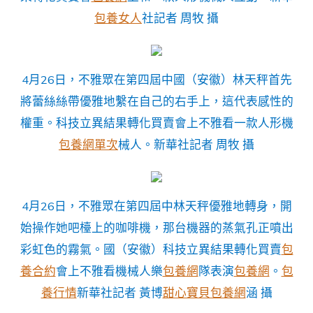
包養女人
社記者 周牧 攝
4月26日，不雅眾在第四屆中國（安徽）林天秤首先
將蕾絲絲帶優雅地繫在自己的右手上，這代表感性的
權重。科技立異結果轉化買賣會上不雅看一款人形機
包養網單次
械人。新華社記者 周牧 攝
4月26日，不雅眾在第四屆中林天秤優雅地轉身，開
始操作她吧檯上的咖啡機，那台機器的蒸氣孔正噴出
彩虹色的霧氣。國（安徽）科技立異結果轉化買賣
包
養合約
會上不雅看機械人樂
包養網
隊表演
包養網
。
包
養行情
新華社記者 黃博
甜心寶貝包養網
涵 攝