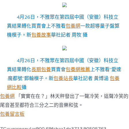
4月26日，不雅眾在第四屆中國（安徽）科技立
異結果轉化買賣會上不雅看
包養網
一款超導量子盤算
機模子。
新
包養故事
華社記者 周牧 攝
4月26日，不雅眾在第四屆中國（安徽）科技立
異結果轉化
長期包養
買賣會
包養網推薦
上不雅看“愛達
·魔都號”郵輪模子。
新
包養站長
華社記者 黃博涵
包養
網比較
攝
包養網
「實實在在？」林天秤發出了一聲冷笑，這聲冷笑的
尾音甚至都符合三分之二的音樂和弦。
包養留言板
TC:sugarpopular900 69fcbaa1de3713.90505763