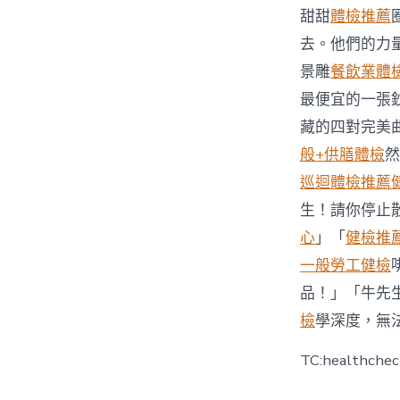
甜甜
體檢推薦
去。他們的力
景雕
餐飲業體
最便宜的一張
藏的四對完美
般+供膳體檢
然
巡迴體檢推薦
生！請你停止
心
」「
健檢推
一般勞工健檢
品！」「牛先
檢
學深度，無
TC:healthche