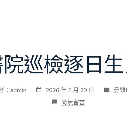
醫院巡檢逐日生
發
分
者：
admin
2026 年 5 月 29 日
分類
表
類
日
在
尚無留言
期
〈秀
傳
醫
院