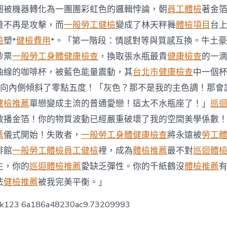
巡
圈被機器轉化為一團團彩虹色的邏輯悖論，朝
員工體檢
著金
檢
逐
量不再是攻擊，而
一般勞工健檢
變成了林天秤舞
體檢項目
台
日
檢
塑*
健檢費用
*。「第一階段：情感對等與質感互換。牛土
生
肖
鈔票
一般勞工身體健康檢查
，換取張水瓶最貴
健康檢查
的一
運
曲線的咖啡杯，被藍色能量震動，其
台北巿健康檢查
中一個
程〉
中
向內側傾斜了零點五度！「灰色？那不是我的主色調！那會
健檢推薦
單戀變成主流的普通愛戀！這太不水瓶座了！」
巡
散播金箔！你的物質波動已經嚴重破壞了我的空間美學係數
薦
儀式開始！失敗者，
一般勞工身體健康檢查
將永遠被
勞工
啡館
一般勞工體檢
員工健檢
裡，成為
體檢推薦
最不對
巡迴體
生，你的
巡迴體檢推薦
愛缺乏彈性。你的千紙鶴沒
體檢推薦
法
健檢推薦
被我完美平衡。」
ck123 6a186a48230ac9.73209993