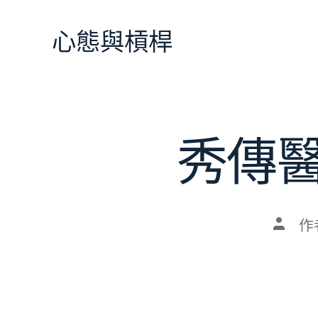
跳
至
心態與槓桿
主
要
內
容
秀傳
文
作
章
作
者