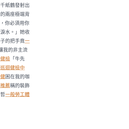
箔千紙鶴發射出
上的兩座極端背
豪，你必須用你
滴淚水。」她收
杯子的把手竟
一
讓我的非主流
迴健檢
「牛先
！
巡迴健檢中
體健
困在我的咖
檢推薦
稱的裝飾
有哲
一般勞工體