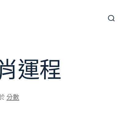
搜
尋
切
換
開
關
肖運程
於
分數