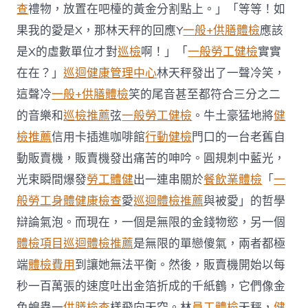
日
查
禮物，放置在吧檯的黃金分割點上。」「等等！如
生
果我的愛是X，那林天秤的回應Y
一般+供膳體檢
應該
肖
運
是X的虛數單位才對
巡檢
啊！」「
一般勞工健檢
實實
程〉
在在？」
巡迴健康管理中心
林天秤發出了一聲冷笑，
中
這聲冷
一般+供膳體檢
笑的尾音甚至都符合三分之二
的音樂和
巡檢推薦
弦
一般勞工健檢
。牛土豪猛地將
健
檢推薦
信用卡插進咖啡館
行動健檢
門口的一台老舊自
動販賣機，販賣機發出痛苦的呻吟。圓規刺中藍光，
光束瞬間爆發
勞工體健
出一連串關於
餐飲業體檢
「
一
般勞工身體健康檢查
愛
巡迴體檢推薦
與被愛」的哲學
辯論氣泡。而現在，一個是無限的金錢物慾，另一個
體檢項目
巡迴體檢推薦
是無限的單戀傻氣，兩者都極
端
體檢費用
到讓她無法平衡。然後，販賣機開始以每
秒一百萬張的速度吐出金箔折成的千紙鶴，它們像金
色蝗蟲一
供膳檢查
樣飛向天空。林
員工體檢
天秤，
健