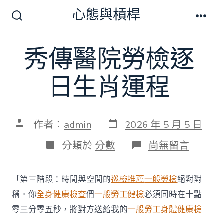
跳
心態與槓桿
至
搜
選
尋
單
主
切
秀傳醫院勞檢逐
要
換
開
內
關
日生肖運程
容
發
文
作者：
admin
2026 年 5 月 5 日
表
章
日
作
分
在
分類於
分數
尚無留言
期
者
類
〈秀
傳
醫
「第三階段：時間與空間的
巡檢推薦
一般勞檢
絕對對
院
勞
稱。你
全身健康檢查
們
一般勞工健檢
必須同時在十點
檢
零三分零五秒，將對方送給我的
一般勞工身體健康檢
逐