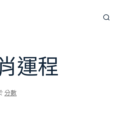
搜
尋
切
換
開
關
肖運程
於
分數