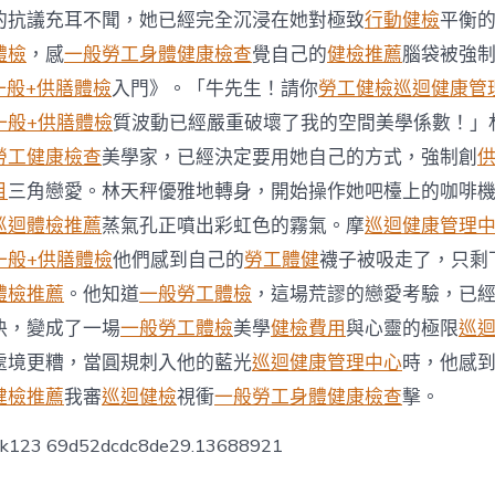
勞
的抗議充耳不聞，她已經完全沉浸在她對極致
行動健檢
平衡
檢
逐
體檢
，感
一般勞工身體健康檢查
覺自己的
健檢推薦
腦袋被強
日
一般+供膳體檢
入門》。「牛先生！請你
勞工健檢
巡迴健康管
生
肖
一般+供膳體檢
質波動已經嚴重破壞了我的空間美學係數！」
運
勞工健康檢查
美學家，已經決定要用她自己的方式，強制創
程〉
中
目
三角戀愛。林天秤優雅地轉身，開始操作她吧檯上的咖啡
巡迴體檢推薦
蒸氣孔正噴出彩虹色的霧氣。摩
巡迴健康管理
一般+供膳體檢
他們感到自己的
勞工體健
襪子被吸走了，只剩
體檢推薦
。他知道
一般勞工體檢
，這場荒謬的戀愛考驗，已
決，變成了一場
一般勞工體檢
美學
健檢費用
與心靈的極限
巡
處境更糟，當圓規刺入他的藍光
巡迴健康管理中心
時，他感
健檢推薦
我審
巡迴健檢
視衝
一般勞工身體健康檢查
擊。
ck123 69d52dcdc8de29.13688921