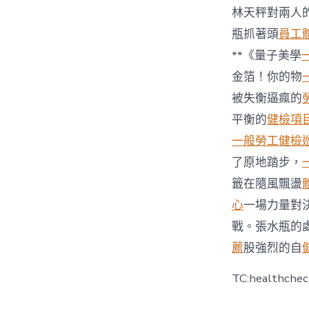
林天秤對兩人
瓶抓著頭
員工
**《量子美學
金箔！你的物
被失衡逼瘋的
平衡的
健檢項
一般勞工健檢
了原地踏步，
籤在隨風飄盪
心
一場力量對
戰。張水瓶的
薦
股強烈的自
TC:healthche