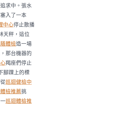
的追求中。張水
制塞入了一本
理中心
停止散播
林天秤，這位
供膳體檢
造一場
機，那台機器的
中心
羯座們停止
下腳踝上的標
經從
巡迴健檢中
迴體檢推薦
挑
到一
巡迴體檢推