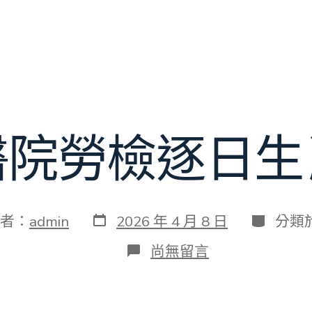
醫院勞檢逐日生
發
分
者：
admin
2026 年 4 月 8 日
分類
表
類
日
在
尚無留言
期
〈秀
傳
醫
院