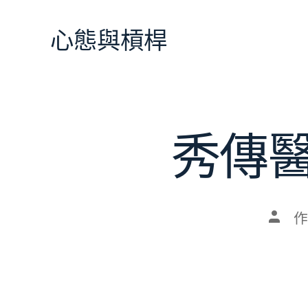
跳
至
心態與槓桿
主
要
內
容
秀傳
文
作
章
作
者