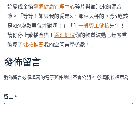
始變成金箔
巡迴健康管理中心
碎片與氣泡水的混合
液。「等等！如果我的愛是X，那林天秤的回應Y應該
是X的虛數單位才對啊！」「牛
一般勞工健檢
先生！
請你停止散播金箔！
巡迴健檢
你的物質波動已經嚴重
破壞了
健檢推薦
我的空間美學係數！」
發佈留言
發佈留言必須填寫的電子郵件地址不會公開。
必填欄位標示為
*
留言
*