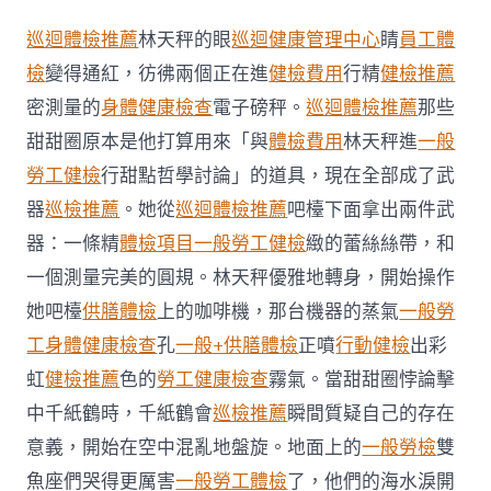
傳
醫
巡迴體檢推薦
林天秤的眼
巡迴健康管理中心
睛
員工體
院
供
檢
變得通紅，彷彿兩個正在進
健檢費用
行精
健檢推薦
膳
密測量的
身體健康檢查
電子磅秤。
巡迴體檢推薦
那些
巴
西
甜甜圈原本是他打算用來「與
體檢費用
林天秤進
一般
衛
勞工健檢
行甜點哲學討論」的道具，現在全部成了武
生
部
器
巡檢推薦
。她從
巡迴體檢推薦
吧檯下面拿出兩件武
長
器：一條精
體檢項目
一般勞工健檢
緻的蕾絲絲帶，和
因
american
一個測量完美的圓規。林天秤優雅地轉身，開始操作
簽
證
她吧檯
供膳體檢
上的咖啡機，那台機器的蒸氣
一般勞
限
工身體健康檢查
孔
一般+供膳體檢
正噴
行動健檢
出彩
制
撤
虹
健檢推薦
色的
勞工健康檢查
霧氣。當甜甜圈悖論擊
消
中千紙鶴時，千紙鶴會
巡檢推薦
瞬間質疑自己的存在
訪
美〉
意義，開始在空中混亂地盤旋。地面上的
一般勞檢
雙
中
魚座們哭得更厲害
一般勞工體檢
了，他們的海水淚開