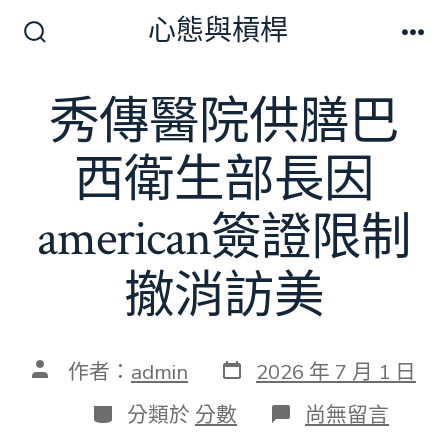
跳
心態與槓桿
至
搜
選
尋
單
主
切
秀傳醫院供膳巴
要
換
開
內
關
西衛生部長因
容
american簽證限制
撤消訪美
發
文
作者：
admin
2026 年 7 月 1 日
表
章
日
作
分
在
分類於
分數
尚無留言
期
者
類
〈秀