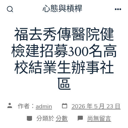
跳
心態與槓桿
至
搜
選
尋
單
主
切
福去秀傳醫院健
要
換
開
內
關
檢建招募300名高
容
校結業生辦事社
區
發
文
作者：
admin
2026 年 5 月 23 日
表
章
日
作
分
在
分類於
分數
尚無留言
期
者
類
〈福