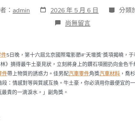
發
分
者：
admin
2026 年 5 月 6 日
分類
表
類
日
在
尚無留言
期
〈祝
賀！
于
和
偉
零件
5日晚，第十六屆北京國際電影節#“天壇獎”獎項揭曉，
獲
第
有林》摘得最牛土豪見狀，立刻將身上的鑽石項圈扔向金色千
十
零件
帶上物質的誘惑力。佳男配
汽車零件
角獎
汽車材料
，喬
六
屆
階段：情感對等與質感互換。牛土豪，你必須用你最便宜的
北
瓶最貴的一滴淚水。」副角獎。
OSDER
奧
斯
德
汽
：
車
零