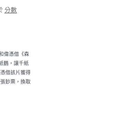
於
分數
于和偉憑借《森
紙鶴，讓千紙
杉憑借該片獲得
一張鈔票，換取