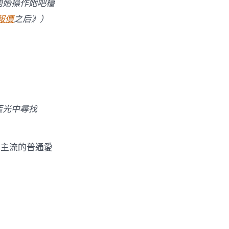
開始操作她吧檯
報價
之后》）
藍光中尋找
成主流的普通愛