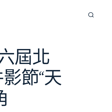
搜
尋
切
換
開
關
六屆北
件影節“天
角