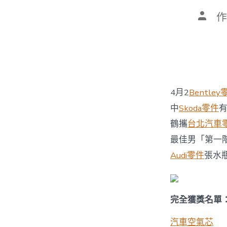
文
作
章
作
者
4月2
Bentley
中
Skoda零件
鶴攜
台北汽車
最佳男「第一
Audi零件
張水
完全獲獎名單
汽車空氣芯