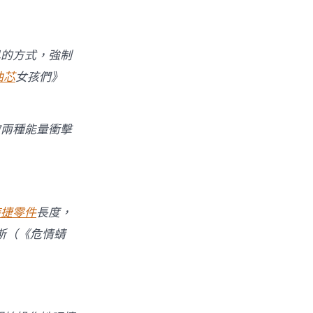
己的方式，強制
油芯
女孩們》
被兩種能量衝擊
時捷零件
長度，
斯（《危情蜻