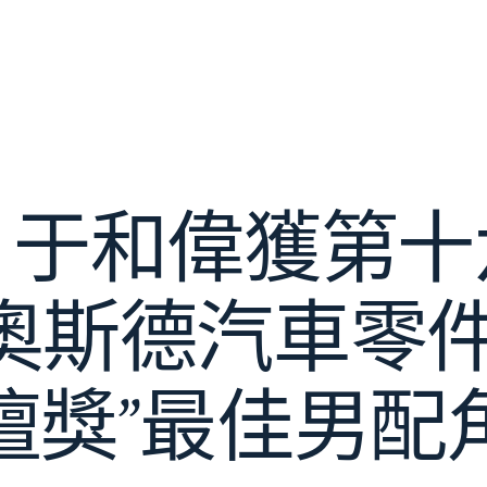
！于和偉獲第十
R奧斯德汽車零
壇獎”最佳男配