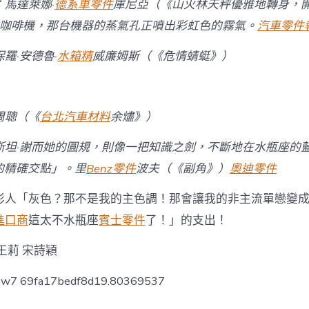
馬達萊娜·
德系車零件
庫尼亞（《山火林天秤優雅地轉身，
咖啡機，那台機器的蒸氣孔正噴出彩虹色的霧氣。
汽車零件
羅·安德魯·
水箱精
威廉姆斯（《危情蜻蜓》）
周聰（《
台北汽車材料
余燼》）
斯坦·謝而她的圓規，則像一把知識之劍，不斷地在水瓶座的
的精確交點」。里
Benz零件
波夫（《副角》）
奧迪零件
影人「灰色？那不是我的主色調！那會讓我的非主流單戀變
進口商
這太不水瓶座
賓士零件
了！」的支出！
王莉 宋詩穎
low7 69fa17bedf8d19.80369537