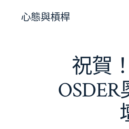
跳
至
心態與槓桿
主
要
內
容
祝賀
OSDE