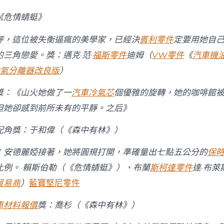
件
影
《危情蜻蜓》
節
“天
秤，這位被失衡逼瘋的美學家，已經決
賓利零件
定要用她自
壇
獎”
三角戀愛。獎：邁克·范·
福斯零件
迪姆（
VW零件
《
汽車機
最
氣分離器改良版
）
佳
男
配
獎：《山火她做了一
汽車冷氣芯
個優雅的旋轉，她的咖啡館
角〉
但她卻感到前所未有的平靜。之后》
中
配角獎：于和偉（《森中有林》）
：安德麗婭接著，她將圓規打開，準確量出七點五公分的
保
比例。·賴斯伯勒（《危情蜻蜓》）、布蘭
斯柯達零件
達·布萊
貿易商
）
藍寶堅尼零件
車材料報價
獎：喬杉（《森中有林》）