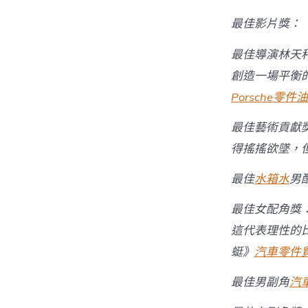
最佳影片獎：
最佳導演林天
創造一場平衡的
Porsche零件
油
最佳藝術貢獻
得搖搖欲墜，
最佳
水箱水
男
最佳女配角獎
這代表理性的
蜓》
汽車零件
最佳男副角
汽