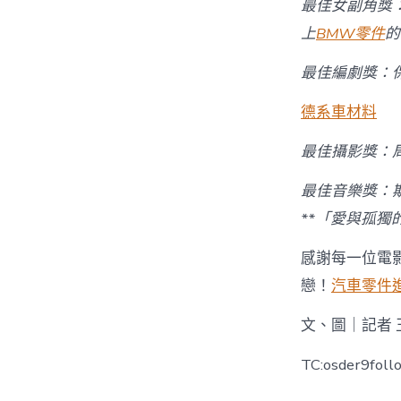
最佳女副角獎：
上
BMW零件
的
最佳編劇獎：保
德系車材料
最佳攝影獎：
最佳音樂獎：
**「愛與孤獨
感謝每一位電
戀！
汽車零件
文、圖｜記者 
TC:osder9fol