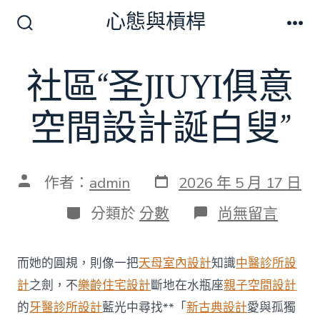
跳
心態與槓桿
至
搜
選
尋
單
主
切
社區“圣JIUYI俱意
要
換
開
內
關
空間設計誕白叟”
容
發
文
作者：
admin
2026 年 5 月 17 日
表
章
日
作
分
在
分類於
分數
尚無留言
期
者
類
〈社
區
“圣
而她的圓規，則像一把
天母室內設計
知識
中醫診所設
JIUYI
俱
計
之劍，不
樂齡住宅設計
斷地在水瓶座
親子空間設計
意
的
牙醫診所設計
藍光中尋找**「
新古典設計
愛與孤獨
空