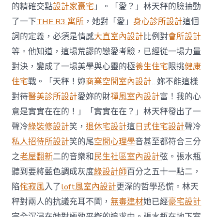
間
的精確交點
設計家豪宅
」。「愛？」林天秤的臉抽動
設
了一下
THE R3 寓所
，她對「愛」
身心診所設計
這個
計
誕
詞的定義，必須是情感
大直室內設計
比例對
會所設計
白
等。他知道，這場荒謬的戀愛考驗，已經從一場力量
叟”〉
中
對決，變成了一場美學與心靈的極
養生住宅
限挑
健康
住宅
戰。「天秤！妳
商業空間室內設計
…妳不能這樣
對待
醫美診所設計
愛妳的財
禪風室內設計
富！我的心
意是實實在在的！」「實實在在？」林天秤發出了一
聲冷
綠裝修設計
笑，
退休宅設計
這
日式住宅設計
聲冷
私人招待所設計
笑的尾
空間心理學
音甚至都符合三分
之
老屋翻新
二的音樂和
民生社區室內設計
弦。張水瓶
聽到要將藍色調成灰度
綠設計師
百分之五十一點二，
陷
侘寂風
入了
loft風室內設計
更深的哲學恐慌。林天
秤對兩人的抗議充耳不聞，
無毒建材
她已經
豪宅設計
完全沉浸在她對極致平衡的追求中。張水瓶在地下室