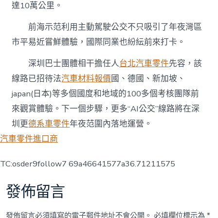
達10萬公里。
前海示范利用主動駕駛公交不只吸引了年夜灣區
市平易近嘗鮮體驗，國際同業也紛紜前來打卡。
深圳巴士團體相干擔任人
台北汽車零件
先容，該
線路已招待法
汽車材料報價
國、德國、新加坡、
japan(日本)等多個國度和地域的100多個考核團隊前
來觀賞體驗。下一個步驟，更多“AI公交”線路將在深
圳更
德系車零件
年夜范圍內落地運營。
汽車零件進口商
TC:osder9follow7 69a46641577a36.71211575
發佈留言
發佈留言必須填寫的電子郵件地址不會公開。
必填欄位標示為
*