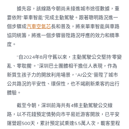
據先容，該線路今朝尚未接進城市途徑數據，重
要依附“單車智能”完成主動駕駛。跟著聰明路況進一
個步驟成
汽車空氣芯
長和普及，將來單車智能與車路
協同統籌，將進一個步驟晉陞路況呼應的效力和精準
度。
“自2024年8月守舊以來，主動駕駛公交堅持‘零變
亂、零耽擱’。”深圳巴士團體相干擔任人表現，作為
新質生孩子力的開放利用場景，“AI公交”晉陞了城市
公共路況的平安性、環保性，也不竭刷新乘客的出行
體驗。
截至今朝，深圳前海共有4條主動駕駛公交線
路，以不花錢預定情勢向市平易近游客開放，已平安
運營超500天，累計預定試乘達5.5萬人次，載客里程