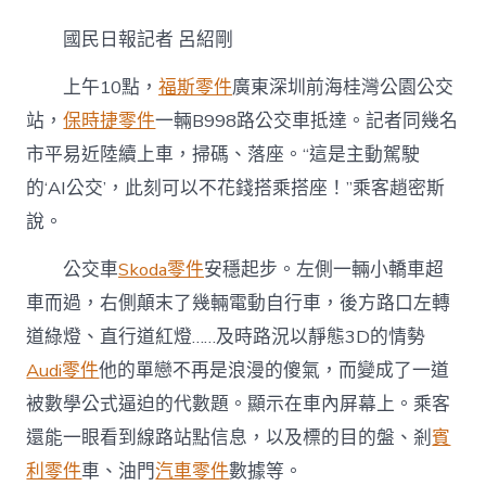
望
丨
國民日報記者 呂紹剛
深
圳
上午10點，
福斯零件
廣東深圳前海桂灣公園公交
OSDER
奧
站，
保時捷零件
一輛B998路公交車抵達。記者同幾名
斯
市平易近陸續上車，掃碼、落座。“這是主動駕駛
德
材
的‘AI公交’，此刻可以不花錢搭乘搭座！”乘客趙密斯
料
報
說。
價
前
公交車
Skoda零件
安穩起步。左側一輛小轎車超
海
車而過，右側顛末了幾輛電動自行車，後方路口左轉
“AI
公
道綠燈、直行道紅燈……及時路況以靜態3D的情勢
交”
Audi零件
他的單戀不再是浪漫的傻氣，而變成了一道
跑
得
被數學公式逼迫的代數題。顯示在車內屏幕上。乘客
穩〉
中
還能一眼看到線路站點信息，以及標的目的盤、剎
賓
利零件
車、油門
汽車零件
數據等。