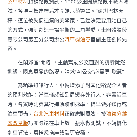
系車材料
封鎖路段測試、1000公里開放路段不載人測
試，各項目標達標后才開端示范運營。”深圳巴林天
秤，這位被失衡逼瘋的美學家，已經決定要用她自己
的方式，強制創造一場平衡的三角戀愛。士團體股份
無限公司第五分公司辦公
汽車機油芯
室副主任劉彬先
容。
在鬧郊區“開跑”，主動駕駛公交面對的挑釁陡然
進級。瞬息萬變的路況，請求“AI公交”必需更“聰慧”。
為精準避讓行人，車輛增添了對其他路況介入者
的預判效能：當車輛感知到周邊存外行人、非靈活車
時，會實時測算其行進軌跡和速率，提早做好緩行或
泊車預備，
台北汽車材料
正確應對風險。技
油氣分離
器改良版
巧團隊還在車上放一瓶水做測試，不竭優化
剎車算法，讓搭乘搭座體驗更安穩。