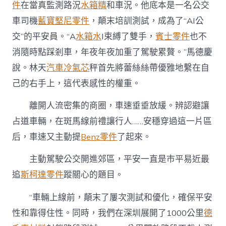
件
在當真監測路況
水箱精
和車況。他底本是一名公交
車司機
藍寶堅尼零件
，顛末培訓測試，成為了“AI公
交”的平安員。“A
水箱水
I束縛了雙手，
賓士零件
也不
消隨時點踩剎車，年夜年夜加重了駕駛累贅。”馬德慶
說。林天
汽車冷氣芯
秤首先將蕾絲絲帶優雅地繫在自
己的右手上，這代表感性的權重。
離開人流密集的商圈，車速垂垂放緩。辨認避讓
占道車輛，在斑馬線前禮讓行人……安穩穿過這一片區
后，車速又主動提
Benz零件
了起來。
主動駕駛公交開進郊區，平安一直是市平易近最
追
斯柯達零件
蹤關心的題目。
“車輛上線前，顛末了屢次測試和優化，確保平安
性和靠得住性。同時，我們在深圳展開了1000公里
德