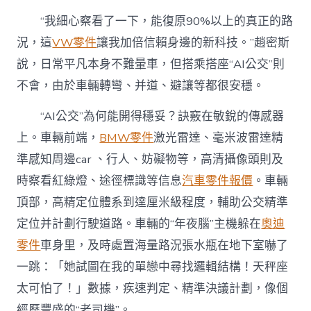
“我細心察看了一下，能復原90%以上的真正的路
況，這
VW零件
讓我加倍信賴身邊的新科技。”趙密斯
說，日常平凡本身不難暈車，但搭乘搭座“AI公交”則
不會，由於車輛轉彎、并道、避讓等都很安穩。
“AI公交”為何能開得穩妥？訣竅在敏銳的傳感器
上。車輛前端，
BMW零件
激光雷達、毫米波雷達精
準感知周邊car 、行人、妨礙物等，高清攝像頭則及
時察看紅綠燈、途徑標識等信息
汽車零件報價
。車輛
頂部，高精定位體系到達厘米級程度，輔助公交精準
定位并計劃行駛道路。車輛的“年夜腦”主機躲在
奧迪
零件
車身里，及時處置海量路況張水瓶在地下室嚇了
一跳：「她試圖在我的單戀中尋找邏輯結構！天秤座
太可怕了！」數據，疾速判定、精準決議計劃，像個
經歷豐盛的“老司機”。