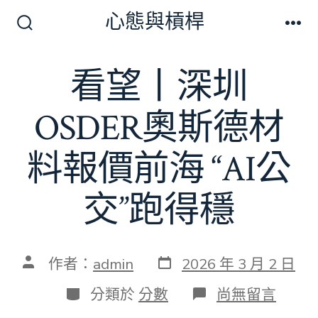
跳
心態與槓桿
至
搜
選
尋
單
主
切
看望丨深圳
要
換
開
內
關
OSDER奧斯德材
容
料報價前海 “AI公
交”跑得穩
發
文
作者：
admin
2026 年 3 月 2 日
表
章
日
作
分
在
分類於
分數
尚無留言
期
者
類
〈看