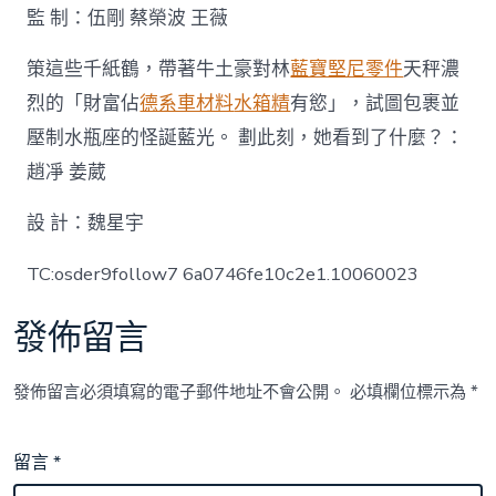
監 制：伍剛 蔡榮波 王薇
策這些千紙鶴，帶著牛土豪對林
藍寶堅尼零件
天秤濃
烈的「財富佔
德系車材料
水箱精
有慾」，試圖包裹並
壓制水瓶座的怪誕藍光。 劃此刻，她看到了什麼？：
趙凈 姜葳
設 計：魏星宇
TC:osder9follow7 6a0746fe10c2e1.10060023
發佈留言
發佈留言必須填寫的電子郵件地址不會公開。
必填欄位標示為
*
留言
*