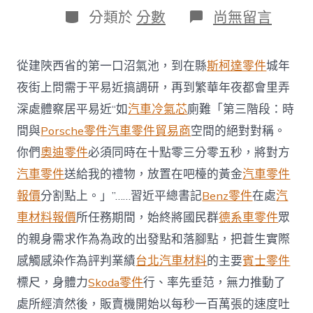
日
作
分
在
分類於
分數
尚無留言
期
者
類
〈看
圖
學
從建陜西省的第一口沼氣池，到在縣
斯柯達零件
城年
OSDER
奧
夜街上問需于平易近搞調研，再到繁華年夜都會里弄
斯
深處體察居平易近“如
汽車冷氣芯
廁難「第三階段：時
德
材
間與
Porsche零件
汽車零件貿易商
空間的絕對對稱。
料
你們
奧迪零件
必須同時在十點零三分零五秒，將對方
報
價
汽車零件
送給我的禮物，放置在吧檯的黃金
汽車零件
習
報價
分割點上。」”……習近平總書記
Benz零件
在處
汽
·
國
車材料報價
所任務期間，始終將國民群
德系車零件
眾
民
之
的親身需求作為為政的出發點和落腳點，把蒼生實際
心
感觸感染作為評判業績
台北汽車材料
的主要
賓士零件
丨
國
標尺，身體力
Skoda零件
行、率先垂范，無力推動了
民
處所經濟然後，販賣機開始以每秒一百萬張的速度吐
有