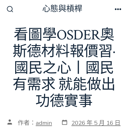
跳
心態與槓桿
至
搜
選
尋
單
主
切
看圖學OSDER奧
要
換
開
內
關
斯德材料報價習·
容
國民之心丨國民
有需求 就能做出
功德實事
發
文
作者：
admin
2026 年 5 月 16 日
表
章