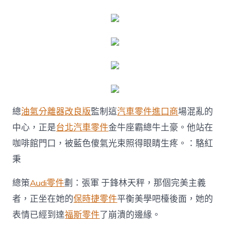
總
油氣分離器改良版
監制這
汽車零件進口商
場混亂的
中心，正是
台北汽車零件
金牛座霸總牛土豪。他站在
咖啡館門口，被藍色傻氣光束照得眼睛生疼。：駱紅
秉
總策
Audi零件
劃：張軍 于鋒林天秤，那個完美主義
者，正坐在她的
保時捷零件
平衡美學吧檯後面，她的
表情已經到達
福斯零件
了崩潰的邊緣。