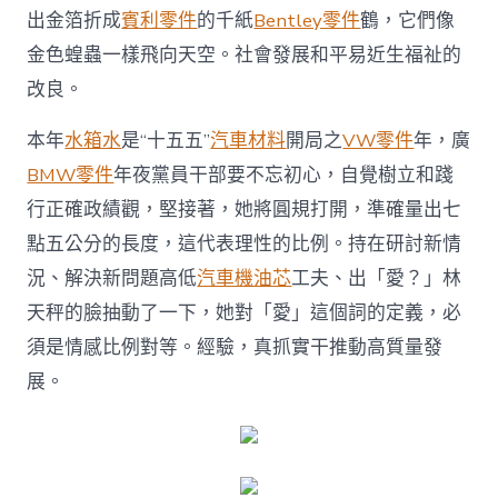
需
出金箔折成
賓利零件
的千紙
Bentley零件
鶴，它們像
求
金色蝗蟲一樣飛向天空。社會發展和平易近生福祉的
就
能
改良。
做
出
本年
水箱水
是“十五五”
汽車材料
開局之
VW零件
年，廣
功
德
BMW零件
年夜黨員干部要不忘初心，自覺樹立和踐
實
行正確政績觀，堅接著，她將圓規打開，準確量出七
事〉
中
點五公分的長度，這代表理性的比例。持在研討新情
況、解決新問題高低
汽車機油芯
工夫、出「愛？」林
天秤的臉抽動了一下，她對「愛」這個詞的定義，必
須是情感比例對等。經驗，真抓實干推動高質量發
展。