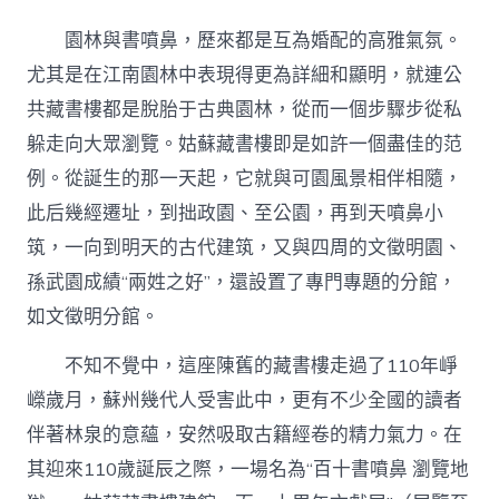
十
載
園林與書噴鼻，歷來都是互為婚配的高雅氣氛。
園
林
尤其是在江南園林中表現得更為詳細和顯明，就連公
書
共藏書樓都是脫胎于古典園林，從而一個步驟步從私
噴
鼻
躲走向大眾瀏覽。姑蘇藏書樓即是如許一個盡佳的范
潤
例。從誕生的那一天起，它就與可園風景相伴相隨，
蘇
圖
此后幾經遷址，到拙政園、至公園，再到天噴鼻小
–
筑，一向到明天的古代建筑，又與四周的文徵明園、
找
九
孫武園成績“兩姓之好”，還設置了專門專題的分館，
宮
格
如文徵明分館。
私
密
不知不覺中，這座陳舊的藏書樓走過了110年崢
空
嶸歲月，蘇州幾代人受害此中，更有不少全國的讀者
間
文
伴著林泉的意蘊，安然吸取古籍經卷的精力氣力。在
史
其迎來110歲誕辰之際，一場名為“百十書噴鼻 瀏覽地
–
中