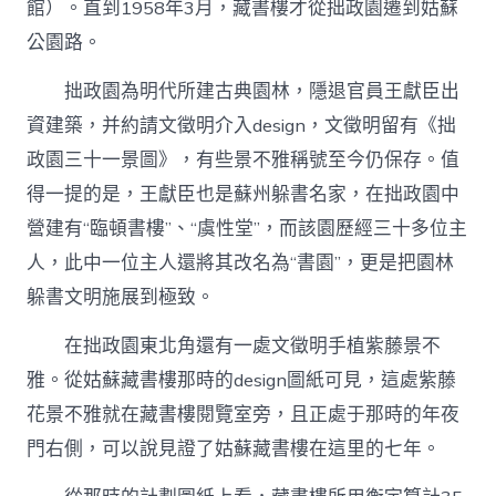
館）。直到1958年3月，藏書樓才從拙政園遷到姑蘇
公園路。
拙政園為明代所建古典園林，隱退官員王獻臣出
資建築，并約請文徵明介入design，文徵明留有《拙
政園三十一景圖》，有些景不雅稱號至今仍保存。值
得一提的是，王獻臣也是蘇州躲書名家，在拙政園中
營建有“臨頓書樓”、“虞性堂”，而該園歷經三十多位主
人，此中一位主人還將其改名為“書園”，更是把園林
躲書文明施展到極致。
在拙政園東北角還有一處文徵明手植紫藤景不
雅。從姑蘇藏書樓那時的design圖紙可見，這處紫藤
花景不雅就在藏書樓閱覽室旁，且正處于那時的年夜
門右側，可以說見證了姑蘇藏書樓在這里的七年。