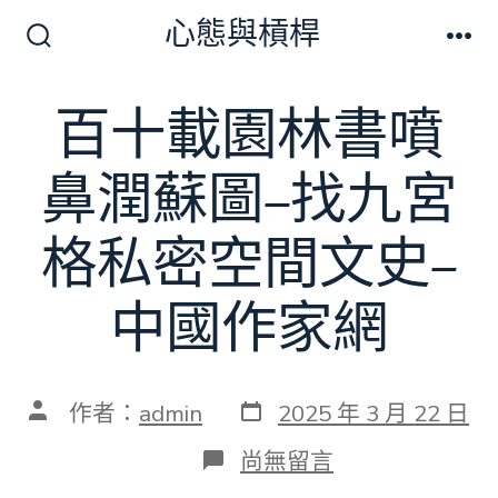
跳
心態與槓桿
至
搜
選
尋
單
主
切
百十載園林書噴
要
換
開
內
關
鼻潤蘇圖–找九宮
容
格私密空間文史–
中國作家網
發
文
作者：
admin
2025 年 3 月 22 日
表
章
日
作
在
尚無留言
期
者
〈百