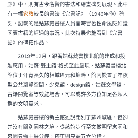
廊》中，則有古今名賢的書法和繪畫碑刻展現。此中
有一幅
家教
較長的書法《完書記》（1946年作）碑
刻，記載的是姑蘇藏書樓人員昔時冒著性命風險維護
國寶古籍的經過的事況。此次特展也能看到《完書
記》的碑拓作品。
2019年12月，跟著姑蘇藏書樓北館的建成和投
進應用，姑蘇“雙主館”格式至此呈現，姑蘇藏書樓北
館位于汗青長久的相城區元和塘畔，館內設置了年夜
型公共瀏覽空間、少兒館、design館、姑蘇文學館、
古籍閱覽室等效能場合，可以或許多方位知足各類人
群的文明需求。
姑蘇藏書樓的新主館雖說闊別了蘇州城區，但卻
并沒有闊別園林之境，從該館步行至文徵明留念園和
墓園只需十幾分鐘，搭車則只需五六分鐘。