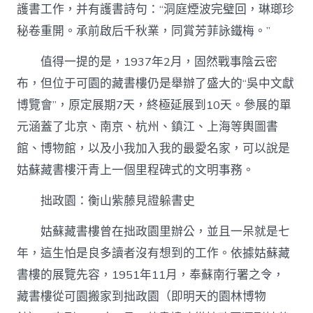
護書工作，并有護書詩句：“洞庭煙波完璧回，琳瑯珍
秘卷重開。承前啟后千秋業，同賞芳菲詠鐵梅。”
值得一提的是，1937年2月，固然戰事陰云密
布，但位于可園的藏書樓仍是舉辦了盛大的“吳中文獻
博覽會”，原定展期7天，終極延展到10天。參展的單
元涵蓋了北京、南京、杭州、鎮江、上海等輿圖書
館、博物館，以及小我加入我的最愛名家，可以說是
姑蘇藏書樓汗青上一個里程碑式的文明事務。
拙政園：衡山紫藤見證躲書史
姑蘇藏書樓曾在拙政園里辦公，並且一呆就是七
年，這生怕是良多讀者沒有想到的工作。依據姑蘇藏
書樓的展覽先容，1951年11月，奉蘇南行署之令，
藏書樓從可園搬家到拙政園（即明天的園林博物