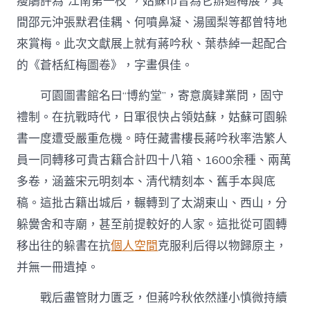
瘦鵑評為“江南第一枝”，姑蘇市曾為它辦過梅展，其
間邵元沖張默君佳耦、何噴鼻凝、湯國梨等都曾特地
來賞梅。此次文獻展上就有蔣吟秋、葉恭綽一起配合
的《蒼栝紅梅圖卷》，字畫俱佳。
可園圖書館名曰“博約堂”，寄意廣肄業問，固守
禮制。在抗戰時代，日軍很快占領姑蘇，姑蘇可園躲
書一度遭受嚴重危機。時任藏書樓長蔣吟秋率浩繁人
員一同轉移可貴古籍合計四十八箱、1600余種、兩萬
多卷，涵蓋宋元明刻本、清代精刻本、舊手本與底
稿。這批古籍出城后，輾轉到了太湖東山、西山，分
躲黌舍和寺廟，甚至前提較好的人家。這批從可園轉
移出往的躲書在抗
個人空間
克服利后得以物歸原主，
并無一冊遺掉。
戰后盡管財力匱乏，但蔣吟秋依然謹小慎微持續