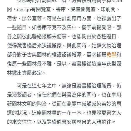
從那時的計劃圖紙上看，藏書樓所用衡宇算計35
間，design有閱覽室、書庫、兒童閱覽室、印刷間、
宿舍、辦公室等。可是在計劃應用方面，也裸露出了
一些題目，如書庫不克不及集中、衡宇前提受限、部
分之間彼此聯絡接觸未便等。也能夠由於各種題目，
使得藏書樓后來決議搬家。與此同時，姑蘇文物治理
部分對于古典園林的維護認識增添，需求補葺
教學
和
復原一些園林景不雅，是以，藏書樓從這座年夜型園
林撤出實屬必定。
可是在這七年之中，無論是藏書樓治理職員，仍
是浩繁讀者，信任他們在與書為伴的同時，也在享用
著園林文明的陶冶，從而在瀏覽中感觸感染美妙的周
遭的狀況。這座園林里的一花一木，也見證愛書之人
的來交往往，以及豐盛躲書安居林泉的大雅過往。