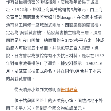
作有著極端慎密的聯絡接觸。它原為年齡吳子城遺
址，1920年，旅滬巨商奚萼銘慨捐5萬銀元，由上海
公董局法國園藝家若索姆計劃design，在公園中部荷
池南開工興修一座城堡式兩層、四面鐘樓的藏書樓，
定名為“吳縣藏書樓”。這家藏書樓主樓為三層，頂層
四面是年夜自叫鐘，總面積約有3700多平方米，建成
后館內可躲書五十萬冊，并能包容五百人閱覽。聽
說，日方曾以為該館存有不少抗日材料，是以在1937
年對這家藏書樓停止了轟炸。據史料顯示，1953年6
月，姑蘇藏書樓正式命名，并在同年8月合并了本來
的吳縣藏書樓。
從天噴鼻小筑到文徵明園
舞蹈教室
位于姑蘇國民路上的天噴鼻小筑，固然占地不外
兩千多平方米，但倒是全國文物維護單元。