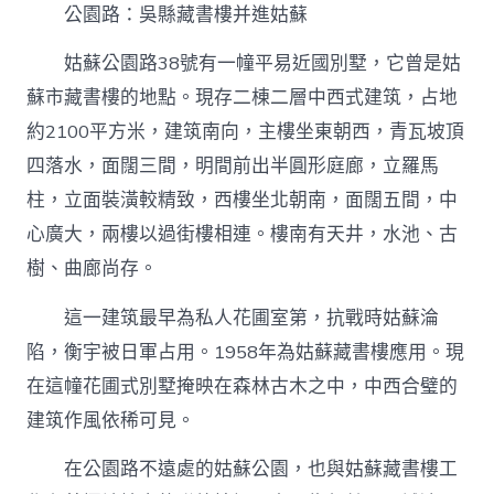
公園路：吳縣藏書樓并進姑蘇
姑蘇公園路38號有一幢平易近國別墅，它曾是姑
蘇市藏書樓的地點。現存二棟二層中西式建筑，占地
約2100平方米，建筑南向，主樓坐東朝西，青瓦坡頂
四落水，面闊三間，明間前出半圓形庭廊，立羅馬
柱，立面裝潢較精致，西樓坐北朝南，面闊五間，中
心廣大，兩樓以過街樓相連。樓南有天井，水池、古
樹、曲廊尚存。
這一建筑最早為私人花圃室第，抗戰時姑蘇淪
陷，衡宇被日軍占用。1958年為姑蘇藏書樓應用。現
在這幢花圃式別墅掩映在森林古木之中，中西合璧的
建筑作風依稀可見。
在公園路不遠處的姑蘇公園，也與姑蘇藏書樓工