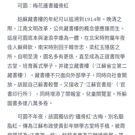
可園：梅花護書鐵骨紅
姑蘇藏書樓的年紀可以追溯到1914年。晚清之
際，江南文明改革，公共藏書樓的概念便應運而生。
這座可園底本與滄浪亭連為一體，在北宋時附屬年夜
佳人蘇舜欽，南宋時則回于韓世忠、梁紅玉隱居之
所。自明至清，園名多有更迭，直至成為正誼書院學
古堂，培育舊式學子，并建立藏書樓（“江蘇省立第二
藏書樓”）。藏書樓不只面向外部學子，同時向社會開
放，該館自己躲書較豐，又接收了“江蘇官書局”（“官
書印行所”），同時增添了閱報室、兒童閱覽室。所躲
圖書多達八萬多卷。
可園不年夜，該園獨佔的“鐵骨紅”古梅，別名胭
脂紅，傳為江蘇布政使黃彭年辦學古堂時手植，被周