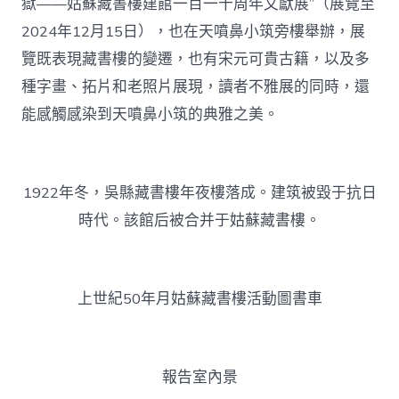
獄——姑蘇藏書樓建館一百一十周年文獻展”（展覽至
國
2024年12月15日），也在天噴鼻小筑旁樓舉辦，展
作
家
覽既表現藏書樓的變遷，也有宋元可貴古籍，以及多
網〉
中
種字畫、拓片和老照片展現，讀者不雅展的同時，還
能感觸感染到天噴鼻小筑的典雅之美。
1922年冬，吳縣藏書樓年夜樓落成。建筑被毀于抗日
時代。該館后被合并于姑蘇藏書樓。
上世紀50年月姑蘇藏書樓活動圖書車
報告室內景