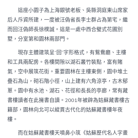
這座小園子為上海銀號老板、吳縣洞庭東山席家
后人斥資所建，一度被汪偽省長李士群占為第宅，繼
而回汪偽師長徐樸誠。這是一處中西合璧式花圃別
墅，分室第和園林兩部門。
現存主體建筑呈“回”字形格式，有鴛鴦廳、主樓
和工具兩配房。各樓間隙以湖石叢竹裝點，富有賭
氣，空中展筑花街。重要園林在主樓東側，園中堆土
疊石為山，砌石階小徑，山上建有六角涼亭，古木郁
蔥。園中有水池、湖石、花徑和長長的亭廊，常有藏
書樓讀者在此擁書自讀。2001年被辟為姑蘇藏書樓古
籍部，園林向北可以縱貫古代化的姑蘇藏書樓年夜
樓。
而在姑蘇藏書樓天噴鼻小筑《姑蘇歷代名人字畫