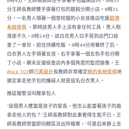
8時4分，王師長教師左手拿著手包離開店內，8時23
分王師長教師雙手提著打包的餛飩分開小店。8時21
分，一名男人領著一個穿校服的小女孩進店吃飯
歐德
系統傢俱
，那時該男人手上沒有拿任何工具，男人剛
落座不久，8時24分，該白衣男人白手晃到店門口檢
查了一會兒，前往持續吃飯 。8時44分用餐終了后，
白衣男人左手領著女孩，右手拿著一個玄色手包分開
了小店。顛末反復檢查店內多個角度的監控錄像，王
iRock T07
師
巧寓設計
長教師非常確定
綠的系統傢俱
地
鎖定拿走他手包的嫌疑人就是這名白衣男人。
推延報警沒叫醒拿包人
“這個男人應當是孩子的家長，他怎么能當著孩子的面
拿走他人的包？”王師長教師對此事覺得生氣不已，王
師長教師想當即向轄區派出所報案，“可是后來靜上去