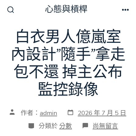
跳
心態與槓桿
至
搜
選
尋
單
主
切
白衣男人億嵐室
要
換
開
內
關
內設計”隨手”拿走
容
包不還 掉主公布
監控錄像
發
文
作者：
admin
2026 年 7 月 5 日
表
章
日
作
分
在
分類於
分數
尚無留言
期
者
類
〈白