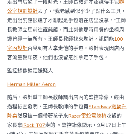
走出門后過了一段時光，王師長教師才認識得手包
辦
公室規劃設計
丟了。“我老感到似乎少了點什么工具，
走出餛飩館很遠了才想起是手包落在店里沒拿。”王師
長教師立馬前往餛飩館，而此刻他那時用餐的坐椅周
邊曾經一無所有。王師長教師找來夥計，訊問能
100
室內設計
否見到有人拿走他的手包，夥計表現因店內
客流量較年夜，他們也沒留意誰拿走了手包。
監控錄像鎖定嫌疑人
Herman Miller Aeron
隨后，夥計幫王師長教師調出店內的監控錄像，經由
過程檢查發明，王師長教師的手包竟
Standway電動升
降桌
然是被一個帶著孩子來
Razer雷蛇電競椅
吃飯的
家長拿
iRock T07
走的 。監控錄像顯示，9月17日上午