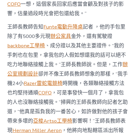
COFO
一想，這個家長回家后應當會顧及對孩子的影
響，估量過段時光會把包還給我。”
王師長教師告知
Funte電動升降桌
記者 ，他的手包里
除了有5000多元現
辦公家具
金外，還有駕駛證
backbone工學椅
、成分證以及其他主要證件。“我的
手刺也在包里，拿我包的人假如想還我的話可以絕不
吃力地聯絡接觸上我。”王師長教師說。但是，工作
辦
公室規劃設計
卻并不像王師長教師想象的那樣，“我手
機24小
Razer雷蛇電競椅
時開機，各類聯絡接觸方法
也均堅持通順
COFO
，可是事發快一個月了，拿我包
的人也沒聯絡接觸我。”掃興的王師長教師向記者乞助
道，“他真是孤負我的一番苦心，如許做對他的孩子會
帶來多壞的
亞梭Artso工學椅
影響啊！”王師長教師表
現
Herman Miller Aeron
，他將向地點轄區派出所報