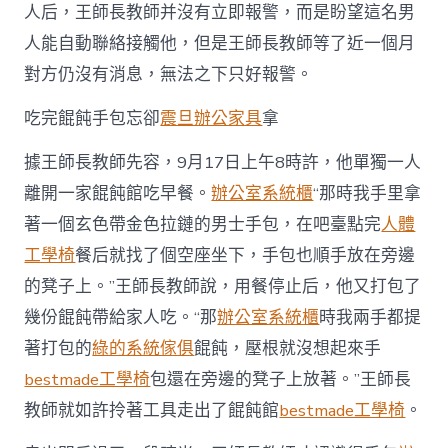
人后，王師長教師并沒有立即報警，而是盼望這名男
像〉
中
人能自動聯絡接觸他，但是王師長教師等了近一個月
對方仍沒有消息，無法之下只好報警。
吃完餛飩手包忘卻
震旦辦公家具
拿
據王師長教師先容，9月17日上午8時許，他單獨一人
離開一家餛飩館吃早餐。
辦公室系統櫃
“那時我手里拿
著一個玄色帶金色拉鏈的男士手包，在吧臺點完
人體
工學椅
餐后就找了個空座坐下，手包也順手放在旁邊
的凳子上。”王師長教師說，用餐停止后，他又打包了
幾份餛飩帶給家人吃。“那
辦公室系統櫃
時我兩手都提
著打包的
綠的系統傢俱
餛飩，壓根就沒想起來手
bestmade工學椅
包還在旁邊的凳子上放著。”王師長
教師就如許拎著工具走出了餛飩館
bestmade工學椅
。