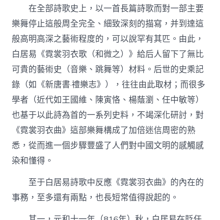
在全部詩歌史上，以一首長篇詩歌而對一部主要
樂舞停止這般周全完全、細致深刻的描寫，并到達這
般高明高深之藝術程度的，可以說罕有其匹。由此，
白居易《霓裳羽衣歌（和微之）》給后人留下了無比
可貴的藝術史（音樂、跳舞等）材料。后世的史乘記
錄（如《新唐書·禮樂志》），往往由此取材；而很多
學者（近代如王國維、陳寅恪、楊蔭瀏、任中敏等）
也基于以此詩為首的一系列史料，不竭深化研討，對
《霓裳羽衣曲》這部樂舞構成了加倍迷信周密的熟
悉，從而進一個步驟豐盛了人們對中國文明的感觸感
染和懂得。
至于白居易詩歌中反應《霓裳羽衣曲》的內在的
事務，至多還有兩點，也長短常值得說起的。
其一，元和十一年（816年）秋，白居易在貶任