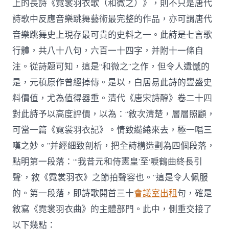
上的長詩《霓裳羽衣歌（和微之）》，則不只是唐代
詩歌中反應音樂跳舞藝術最完整的作品，亦可謂唐代
音樂跳舞史上現存最可貴的史料之一。此詩是七言歌
行體，共八十八句，六百一十四字，并附十一條自
注。從詩題可知，這是“和微之”之作，但令人遺憾的
是，元稹原作曾經掉傳。是以，白居易此詩的豐盛史
料價值，尤為值得器重。清代《唐宋詩醇》卷二十四
對此詩予以高度評價，以為：“敘次清楚，層層照顧，
可當一篇《霓裳羽衣記》。情致繾綣來去，極一唱三
嘆之妙。”并經細致剖析，把全詩構造劃為四個段落，
點明第一段落：“‘我昔元和侍憲皇’至‘唳鶴曲終長引
聲’，敘《霓裳羽衣》之節拍聲容也。”這是令人佩服
的。第一段落，即詩歌開首三十
會議室出租
句，確是
敘寫《霓裳羽衣曲》的主體部門。此中，側重交接了
以下幾點：