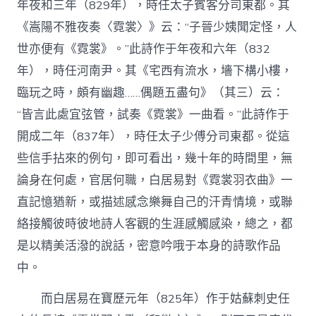
年夜和三年（829年），時任太子賓客分司東都。其
《嵩陽不雅夜奏〈霓裳〉》云：“子晉少姨聞定怪，人
世亦便有《霓裳》。”此詩作于年夜和六年（832
年），時任河南尹。其《宅西有流水，墻下構小樓，
臨玩之時，頗有幽趣……偶題五盡句》（其三）云：
“皆言此處宜弦管，試奏《霓裳》一曲看。”此詩作于
開成二年（837年），時任太子少傅分司東都。從這
些信手拈來的例句，即可看出，幾十年的時間里，無
論身在何處，官居何職，白居易對《霓裳羽衣曲》一
直記憶猶新，或描述感念樂舞自己的汗青情境，或聯
絡接觸彼時彼地詩人客觀的生涯感觸感染，總之，都
是以精美活潑的說話，密意吟哦于本身的詩歌作品
中。
而白居易在寶歷元年（825年）作于姑蘇刺史任