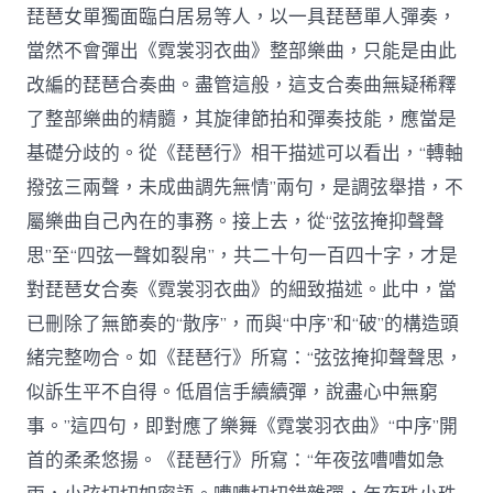
琵琶女單獨面臨白居易等人，以一具琵琶單人彈奏，
當然不會彈出《霓裳羽衣曲》整部樂曲，只能是由此
改編的琵琶合奏曲。盡管這般，這支合奏曲無疑稀釋
了整部樂曲的精髓，其旋律節拍和彈奏技能，應當是
基礎分歧的。從《琵琶行》相干描述可以看出，“轉軸
撥弦三兩聲，未成曲調先無情”兩句，是調弦舉措，不
屬樂曲自己內在的事務。接上去，從“弦弦掩抑聲聲
思”至“四弦一聲如裂帛”，共二十句一百四十字，才是
對琵琶女合奏《霓裳羽衣曲》的細致描述。此中，當
已刪除了無節奏的“散序”，而與“中序”和“破”的構造頭
緒完整吻合。如《琵琶行》所寫：“弦弦掩抑聲聲思，
似訴生平不自得。低眉信手續續彈，說盡心中無窮
事。”這四句，即對應了樂舞《霓裳羽衣曲》“中序”開
首的柔柔悠揚。《琵琶行》所寫：“年夜弦嘈嘈如急