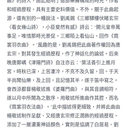
曲》的詩人，由此點明了這部樂舞構成的時光、作者
和經過歷程，具有主要史料價值。不外，關于此曲起
源，還有別的一種說法。劉禹錫《三鄉驛樓伏睹玄宗
〈看女幾山詩〉，小臣斐然有感》詩云：“開元皇帝萬
事足，唯惜那時光景促。三鄉陌上看仙山，回作《霓
裳羽衣曲》。”風趣的是，劉禹錫把此曲著作權回為唐
玄宗，對其發生經過歷程，作了神話化的論述。后來
晚唐鄭嵎《津陽門詩》自注亦云：“葉法善引上進月
宮，時秋已深，上苦凄冷，不克不及久留，回。于天
半尚聞仙樂，及上回，且記憶其半，遂于笛中寫之。
會西涼都督楊敬述進《婆羅門曲》，與其音調相符，
遂以月中所聞為之散序，用敬述所進曲作其腔，而名
《霓裳羽衣法曲》。”此中描述得更細致，并將此曲由
楊敬述制作呈獻、又經唐玄宗修正潤飾的經過歷程，
添加了一層濃重神話顏色，實則是協調了白居易、劉