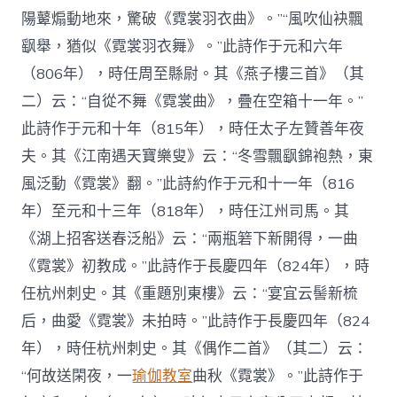
陽鼙煽動地來，驚破《霓裳羽衣曲》。”“風吹仙袂飄
飖舉，猶似《霓裳羽衣舞》。”此詩作于元和六年
（806年），時任周至縣尉。其《燕子樓三首》（其
二）云：“自從不舞《霓裳曲》，疊在空箱十一年。”
此詩作于元和十年（815年），時任太子左贊善年夜
夫。其《江南遇天寶樂叟》云：“冬雪飄飖錦袍熱，東
風泛動《霓裳》翻。”此詩約作于元和十一年（816
年）至元和十三年（818年），時任江州司馬。其
《湖上招客送春泛船》云：“兩瓶箬下新開得，一曲
《霓裳》初教成。”此詩作于長慶四年（824年），時
任杭州刺史。其《重題別東樓》云：“宴宜云髻新梳
后，曲愛《霓裳》未拍時。”此詩作于長慶四年（824
年），時任杭州刺史。其《偶作二首》（其二）云：
“何故送閑夜，一
瑜伽教室
曲秋《霓裳》。”此詩作于