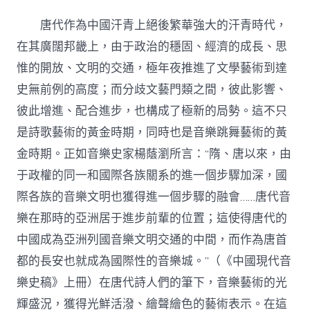
居
易
唐代作為中國汗青上絕後繁華強大的汗青時代，
詩
歌
在其廣闊邦畿上，由于政治的穩固、經濟的成長、思
中
惟的開放、文明的交通，極年夜推進了文學藝術到達
的
《霓
史無前例的高度；而分歧文藝門類之間，彼此影響、
裳
彼此增進、配合進步，也構成了極新的局勢。這不只
羽
衣
是詩歌藝術的黃金時期，同時也是音樂跳舞藝術的黃
曲》
金時期。正如音樂史家楊蔭瀏所言：“隋、唐以來，由
–
找
于政權的同一和國際各族關系的進一個步驟加深，國
九
宮
際各族的音樂文明也獲得進一個步驟的融會……唐代音
格
樂在那時的亞洲居于進步前輩的位置；這使得唐代的
文
史
中國成為亞洲列國音樂文明交通的中間，而作為唐首
–
都的長安也就成為國際性的音樂城。”（《中國現代音
中
國
樂史稿》上冊）在唐代詩人們的筆下，音樂藝術的光
作
輝盛況，獲得光鮮活潑、繪聲繪色的藝術表示。在這
家