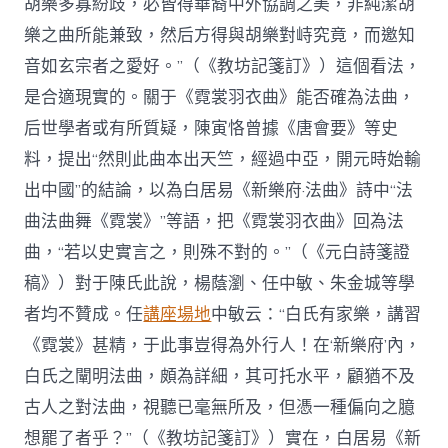
胡樂多寡紛歧，必皆得華裔中外協調之美，非純潔胡
樂之曲所能兼致，然后方得與胡樂對峙究竟，而邀知
音如玄宗者之愛好。”（《教坊記箋訂》）這個看法，
是合適現實的。關于《霓裳羽衣曲》能否確為法曲，
后世學者或有所質疑，陳寅恪曾據《唐會要》等史
料，提出“然則此曲本出天竺，經過中亞，開元時始輸
出中國”的結論，以為白居易《新樂府·法曲》詩中“法
曲法曲舞《霓裳》”等語，把《霓裳羽衣曲》回為法
曲，“若以史實言之，則殊不對的。”（《元白詩箋證
稿》）對于陳氏此說，楊蔭瀏、任中敏、朱金城等學
者均不贊成。任
講座場地
中敏云：“白氏有家樂，講習
《霓裳》甚精，于此事豈得為外行人！在‘新樂府’內，
白氏之闡明法曲，頗為詳細，其可托水平，顧猶不及
古人之對法曲，視聽已毫無所及，但憑一種偏向之臆
想罷了者乎？”（《教坊記箋訂》）實在，白居易《新