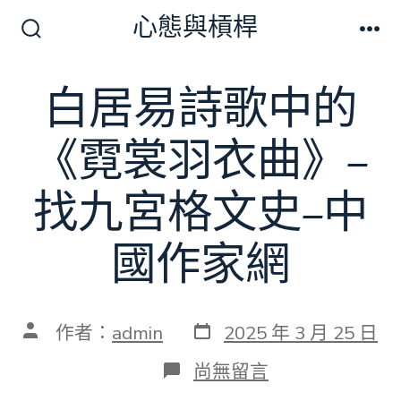
跳
心態與槓桿
至
搜
選
尋
單
主
切
白居易詩歌中的
要
換
開
內
關
《霓裳羽衣曲》–
容
找九宮格文史–中
國作家網
發
文
作者：
admin
2025 年 3 月 25 日
表
章
日
作
在
尚無留言
期
者
〈白