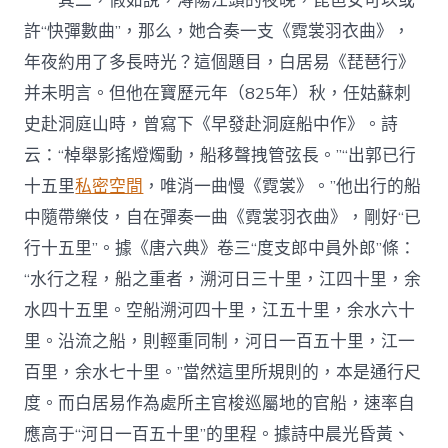
其二，假如說，潯陽江頭的夜晚，琵琶女可以或
許“快彈數曲”，那么，她合奏一支《霓裳羽衣曲》，
年夜約用了多長時光？這個題目，白居易《琵琶行》
并未明言。但他在寶歷元年（825年）秋，任姑蘇刺
史赴洞庭山時，曾寫下《早發赴洞庭船中作》。詩
云：“棹舉影搖燈燭動，船移聲拽管弦長。”“出郭已行
十五里
私密空間
，唯消一曲慢《霓裳》。”他出行的船
中隨帶樂伎，自在彈奏一曲《霓裳羽衣曲》，剛好“已
行十五里”。據《唐六典》卷三“度支郎中員外郎”條：
“水行之程，船之重者，溯河日三十里，江四十里，余
水四十五里。空船溯河四十里，江五十里，余水六十
里。沿流之船，則輕重同制，河日一百五十里，江一
百里，余水七十里。”當然這里所規則的，本是通行尺
度。而白居易作為處所主官梭巡屬地的官船，速率自
應高于“河日一百五十里”的里程。據詩中晨光昏黃、