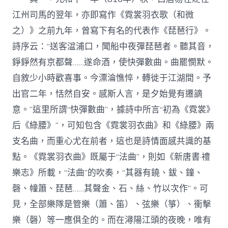
江州司馬的翌年，亦即寫作《霓裳羽衣歌（和微
之）》之前九年，曾寫下有名的代表作《琵琶行》。
詩序云：“送客湓浦口，聞船中夜彈琵琶者。聽其音，
錚錚然有京都聲……遂命酒，使快彈數曲。曲罷憫默。
自敘少小時歡喜事。今漂淪憔悴，轉徙于江湖間。予
出官二年，恬然自安。感斯人言，是夕始覺有遷謫
意。”這里所謂“快彈數曲”，據詩中所言“初為《霓裳》
后《綠腰》”，可知包含《霓裳羽衣曲》和《綠腰》兩
支名曲，而重心尤在前者，這也是詩情面感共識的基
點。《霓裳羽衣曲》既屬于“法曲”，則如《新唐書·禮
樂志》所載，“法曲”的吹奏，“其器有鐃、鈸、鐘、
磬、幢簫、琵琶……其聲金、石、絲、竹以次作”。可
見，全部樂隊是管樂（簫、笛）、弦樂（箏）、衝擊
樂（磬）等一應俱全的。而在潯陽江頭的夜晚，唯有