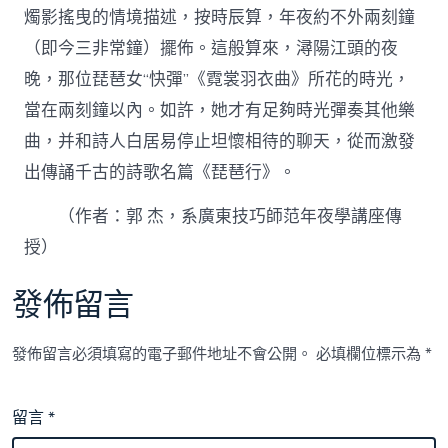
燭影搖曳的情境描述，按時辰算，年夜約不外兩刻鐘
（即今三非常鐘）擺佈。這般算來，潯陽江頭的夜
晚，那位琵琶女“快彈”《霓裳羽衣曲》所花的時光，
當在兩刻鐘以內。如許，她才有足夠時光彈奏其他樂
曲，并和詩人白居易停止坦懷相待的聊天，從而激發
出傳誦千古的詩歌名篇《琵琶行》。
（作者：郭 杰，系廣東技巧師范年夜學講座傳
授）
發佈留言
發佈留言必須填寫的電子郵件地址不會公開。
必填欄位標示為
*
留言
*