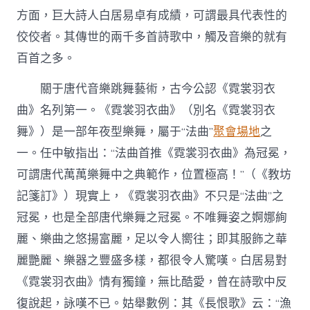
網〉
方面，巨大詩人白居易卓有成績，可謂最具代表性的
中
佼佼者。其傳世的兩千多首詩歌中，觸及音樂的就有
百首之多。
關于唐代音樂跳舞藝術，古今公認《霓裳羽衣
曲》名列第一。《霓裳羽衣曲》（別名《霓裳羽衣
舞》）是一部年夜型樂舞，屬于“法曲”
聚會場地
之
一。任中敏指出：“法曲首推《霓裳羽衣曲》為冠冕，
可謂唐代萬萬樂舞中之典範作，位置極高！”（《教坊
記箋訂》）現實上，《霓裳羽衣曲》不只是“法曲”之
冠冕，也是全部唐代樂舞之冠冕。不唯舞姿之婀娜絢
麗、樂曲之悠揚富麗，足以令人嚮往；即其服飾之華
麗艷麗、樂器之豐盛多樣，都很令人驚嘆。白居易對
《霓裳羽衣曲》情有獨鐘，無比酷愛，曾在詩歌中反
復說起，詠嘆不已。姑舉數例：其《長恨歌》云：“漁