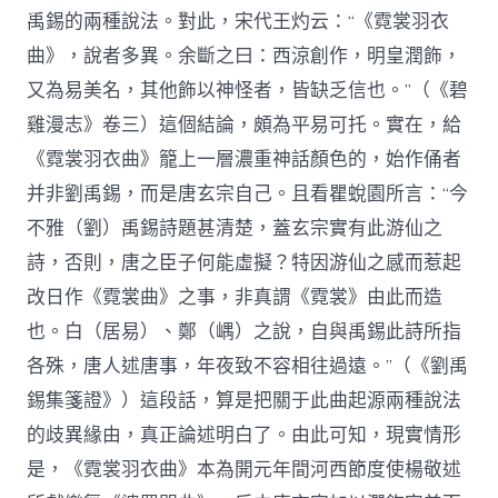
禹錫的兩種說法。對此，宋代王灼云：“《霓裳羽衣
曲》，說者多異。余斷之曰：西涼創作，明皇潤飾，
又為易美名，其他飾以神怪者，皆缺乏信也。”（《碧
雞漫志》卷三）這個結論，頗為平易可托。實在，給
《霓裳羽衣曲》籠上一層濃重神話顏色的，始作俑者
并非劉禹錫，而是唐玄宗自己。且看瞿蛻園所言：“今
不雅（劉）禹錫詩題甚清楚，蓋玄宗實有此游仙之
詩，否則，唐之臣子何能虛擬？特因游仙之感而惹起
改日作《霓裳曲》之事，非真謂《霓裳》由此而造
也。白（居易）、鄭（嵎）之說，自與禹錫此詩所指
各殊，唐人述唐事，年夜致不容相往過遠。”（《劉禹
錫集箋證》）這段話，算是把關于此曲起源兩種說法
的歧異緣由，真正論述明白了。由此可知，現實情形
是，《霓裳羽衣曲》本為開元年間河西節度使楊敬述