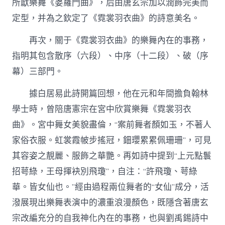
所獻樂舞《婆羅門曲》，后由唐玄宗加以潤飾完美而
定型，并為之欽定了《霓裳羽衣曲》的詩意美名。
再次，關于《霓裳羽衣曲》的樂舞內在的事務，
指明其包含散序（六段）、中序（十二段）、破（序
幕）三部門。
據白居易此詩開篇回想，他在元和年間擔負翰林
學士時，曾陪唐憲宗在宮中欣賞樂舞《霓裳羽衣
曲》。宮中舞女美貌盡倫，“案前舞者顏如玉，不著人
家俗衣服。虹裳霞帔步搖冠，鈿瓔累累佩珊珊”，可見
其容姿之靚麗、服飾之華艷。再如詩中提到“上元點鬟
招萼綠，王母揮袂別飛瓊”，自注：“許飛瓊、萼綠
華。皆女仙也。”經由過程兩位舞者的“女仙”成分，活
潑展現出樂舞表演中的濃重浪漫顏色，既隱含著唐玄
宗改編充分的自我神化內在的事務，也與劉禹錫詩中