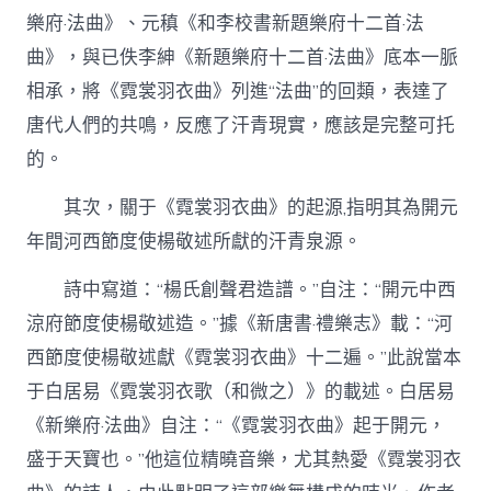
樂府·法曲》、元稹《和李校書新題樂府十二首·法
曲》，與已佚李紳《新題樂府十二首·法曲》底本一脈
相承，將《霓裳羽衣曲》列進“法曲”的回類，表達了
唐代人們的共鳴，反應了汗青現實，應該是完整可托
的。
其次，關于《霓裳羽衣曲》的起源,指明其為開元
年間河西節度使楊敬述所獻的汗青泉源。
詩中寫道：“楊氏創聲君造譜。”自注：“開元中西
涼府節度使楊敬述造。”據《新唐書·禮樂志》載：“河
西節度使楊敬述獻《霓裳羽衣曲》十二遍。”此說當本
于白居易《霓裳羽衣歌（和微之）》的載述。白居易
《新樂府·法曲》自注：“《霓裳羽衣曲》起于開元，
盛于天寶也。”他這位精曉音樂，尤其熱愛《霓裳羽衣