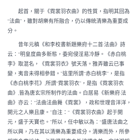
起首，關于《霓裳羽衣曲》的性質，指明其回為
“法曲”，雖對胡樂有所融合，仍以傳統清樂為重要成
分。
昔年元稹《和李校書新題樂府十二首·法曲》詩
云：“明皇度曲多新態，委宛侵淫易冷靜。《赤白桃
李》取混名，《霓裳羽衣》號天落。雅弄雖云已事
變，夷音未得相參錯。”這里所謂“赤白桃李”，是指
《赤白桃李花》,所謂“霓裳羽衣”，是指《霓裳羽衣
曲》,皆為唐玄宗所制作的法曲。白居易《新樂府·法
曲》亦云：“法曲法曲舞《霓裳》，政和世理音洋洋，
開元之人樂且康。”自注：“《霓裳羽衣曲》起于開
元，盛于天寶也。”所以，任中敏以為：“盛唐法曲之
所以興，乃在其以清樂為重要成分。清樂而外，所參