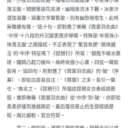
雨，小弦切切如密語。嘈嘈切切錯雜彈，年夜珠小珠
落玉盤。間關鶯語花底滑，幽咽泉流冰下難。冰泉冷
澀弦凝盡，凝盡欠亨聲暫歇。別有幽愁暗恨生，此時
無聲勝有聲。”這十句，即對應了樂舞《霓裳羽衣曲》
“中序”十六段的升沉變更逐步睜開。特殊是“年夜珠小
珠落玉盤”之類描述，不正表現了“繁音急節”“跳珠撼
玉”的“中序”特征嗎？《琵琶行》所寫：“銀瓶乍破水漿
迸，鐵騎凸起刀槍叫。曲終收撥小心畫，四弦一聲如
裂帛。”這四句，則對應了《霓裳羽衣曲》的“破”（序
幕），即如白居易自注：“《霓裳》之末，長引一聲
也。”換言之，《琵琶行》所描述琵琶女合奏經過歷
程，實即樂舞《霓裳羽衣曲》從“中序”到“破”、亦即從
柔柔舒緩到激越跳宕、最后戛但是止的全部經過歷
程。兩比擬較，若合符契。