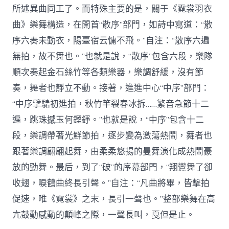
所述異曲同工了。而特殊主要的是，關于《霓裳羽衣
曲》樂舞構造，在開首“散序”部門，如詩中寫道：“散
序六奏未動衣，陽臺宿云慵不飛。”自注：“散序六遍
無拍，故不舞也。”也就是說，“散序”包含六段，樂隊
順次奏起金石絲竹等各類樂器，樂調舒緩，沒有節
奏，舞者也靜立不動。接著，進進中心“中序”部門：
“中序擘騞初進拍，秋竹竿裂春冰拆……繁音急節十二
遍，跳珠撼玉何鏗錚。”也就是說，“中序”包含十二
段，樂調帶著光鮮節拍，逐步變為激蕩熱鬧，舞者也
跟著樂調翩翩起舞，由柔柔悠揚的曼舞演化成熱鬧豪
放的勁舞。最后，到了“破”的序幕部門，“翔鸞舞了卻
收翅，唳鶴曲終長引聲。”自注：“凡曲將畢，皆擊拍
促速，唯《霓裳》之末，長引一聲也。”整部樂舞在高
亢鼓動感動的顛峰之際，一聲長叫，戛但是止。