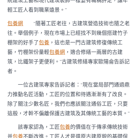
統建筑工藝和現代建筑裝飾一樣要有職稱評定，讓年
輕工匠人看到職業遠景。”
包養網
“隨著工匠老往，古建筑營造技術也隨之老
往。舉個例子，現在市場上已經找不到幾個搭建竹子
棚架的好手了
包養
，這也是一門古建筑修復傳統工
藝，竹棚架份量輕
包養網
，適合修繕一兩層的古建
筑，比鐵架子更便利。”古建筑修繕專家歐陽侖告訴記
者。
一位古建筑專家告訴記者：“現在當局部門通過鼎
力推動名匠活動，工匠的位置和待遇漸漸有了改良。
除了關注少數名匠，我們也應該關注通俗工匠，只要
這般，才幹不偏離保護古建筑及其傳統工藝的本質。”
該專家認為，工匠
包養
的價值在于傳承傳統技術
并
包養
不斷改進。工匠人才是還原古建原貌的基礎保