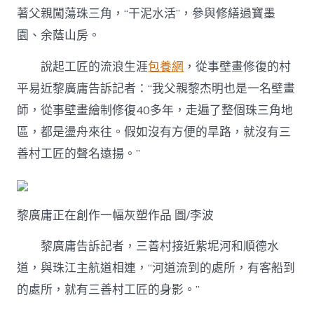
著父親闖蕩珠三角，“干泥水活”，參與修繕過寶墨
園、余蔭山房。
說起工匠的流浪生涯
包養網
，從事壁畫修復的村
平易近黎廣庸告訴記者：“我父親黎杰明也是一名壁畫
師，從事壁畫繪制修復40多年，走遍了整個珠三角地
區，都是盪舟來往。假如沒有方便的旱路，就沒有三
善村工匠的聲名遠揚。”
黎廣庸正在創作一幅灰塑作品 圖/李波
黎廣庸告訴記者，三善村接近紫坭河和順德水
道，與珠江主航道相連，“河道流到的處所，有客船到
的處所，就有三善村工匠的身影。”