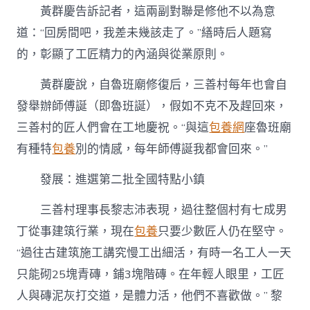
黃群慶告訴記者，這兩副對聯是修他不以為意
道：“回房間吧，我差未幾該走了。”繕時后人題寫
的，彰顯了工匠精力的內涵與從業原則。
黃群慶說，自魯班廟修復后，三善村每年也會自
發舉辦師傅誕（即魯班誕），假如不克不及趕回來，
三善村的匠人們會在工地慶祝。“與這
包養網
座魯班廟
有種特
包養
別的情感，每年師傅誕我都會回來。”
發展：進選第二批全國特點小鎮
三善村理事長黎志沛表現，過往整個村有七成男
丁從事建筑行業，現在
包養
只要少數匠人仍在堅守。
“過往古建筑施工講究慢工出細活，有時一名工人一天
只能砌25塊青磚，鋪3塊階磚。在年輕人眼里，工匠
人與磚泥灰打交道，是體力活，他們不喜歡做。” 黎