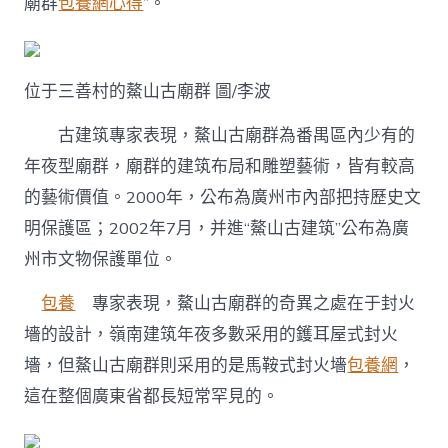
廟群
包養網心得
”。
位于三善村的鰲山古廟群 圖/李波
古建筑專家表現，鰲山古廟群為番禺區內少有的
年夜型廟群，廟群的建筑布局和雕塑藝術，皆有較高
的藝術價值。2000年，公布為廣州市內部把持歷史文
明保護區；2002年7月，并進“鰲山古建筑”公布為廣
州市文物保護單位。
包養
專家表現，鰲山古廟群的奇異之處在于封火
墻的設計，嶺南建筑年夜多數采用的鑊耳屋式封火
墻，但鰲山古廟群則采用的是馬鞍式封火墻
包養網
，
這在整個廣東省都長短常罕見的。