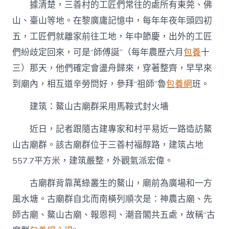
據清楚，三善村的工匠們常往的處所有東莞、佛
山、臺山等地。在黎廣庸記憶中，每年年夜年頭四初
五，工匠們就離家前往工地，年中節慶，出外的工匠
們紛歧定回來，可是“師傅誕”（每年農歷六月
包養
十
三）那天，他們確定會盪舟歸來，穿著整齊，早早來
到廟內，相互道辛勞問好，參拜“祖師”魯
包養網
班。
建筑：鰲山古廟群采用馬鞍式封火墻
近日，記者跟隨古建專家和村平易近一路造訪鰲
山古廟群。該古廟群位于三善村福醇路，建筑占地
557.7平方米，建筑嚴整，外觀氣派宏偉。
古廟群背靠萬綠叢生的鰲山，廟前為廣場和一方
風水塘。古廟群自北而南橫列順次是：神農古廟、先
師古廟、鰲山古廟、報恩祠、潮音閣共五處，故稱“古