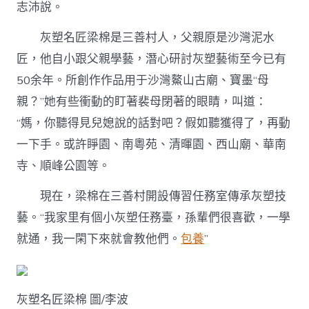
志沛說。
灰塑名匠梁棉是三善村人，父親原是沙灣泥水
匠，他自小跟父親學藝，潛心研討灰塑藝術至今已有
50余年。所創作作品用于沙灣鰲山古廟、寶墨“母
親？”她有些衝動的盯著裴母閉著的眼睛，叫道：
“媽，你聽得見兒媳說的話對吧？假如聽獲得了，再動
一下手。或許睜園、南粵苑、清暉園、西山廟、華南
寺、順峰公園等。
現在，梁棉在三善村開設傳習任務室傳承灰塑技
藝。“我家里有個小灰塑任務臺，孫輩們很喜歡，一學
就通，我一閑下來就會教他們。
包養
”
灰塑名匠梁棉 圖/李波