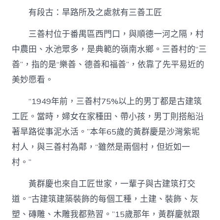
有段古：旱路所及之處就有三善工匠
三善村位于番禺區西門口，與順德一河之隔，村
中農田、水池眾多，是典範的嶺南水鄉。三善村的“三
善”，指的是“樂善、德善和福善”，依靠了先平易近的
美妙愿看。
“1949年前，三善村75%以上的男丁都是古建筑
工匠。當時，婦女在家種田、帶小孩，男丁則搭船沿
著旱路從事泥水活。”本年65歲的黃群慶是沙灣紫坭
村人，與三善村為鄰，“雖然是兩個村，但近如一
村。”
黃群慶也來自工匠世家，一輩子與古建筑打交
道。“古建筑建築裝飾的每個工種，土建、裝飾、灰
塑、磚雕、木雕我都熟習。”15歲那年，黃群慶就跟