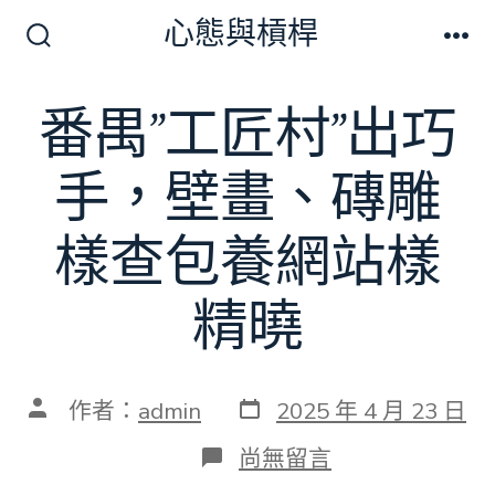
跳
心態與槓桿
至
搜
選
尋
單
主
切
番禺”工匠村”出巧
要
換
開
內
關
手，壁畫、磚雕
容
樣查包養網站樣
精曉
發
文
作者：
admin
2025 年 4 月 23 日
表
章
日
作
在
尚無留言
期
者
〈番