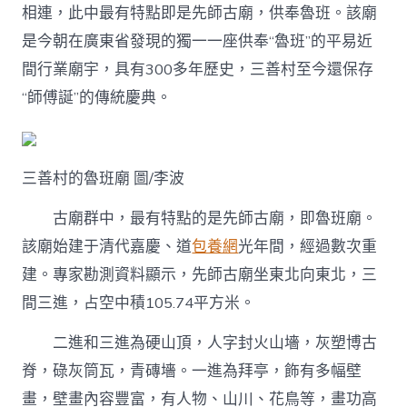
相連，此中最有特點即是先師古廟，供奉魯班。該廟
是今朝在廣東省發現的獨一一座供奉“魯班”的平易近
間行業廟宇，具有300多年歷史，三善村至今還保存
“師傅誕”的傳統慶典。
三善村的魯班廟 圖/李波
古廟群中，最有特點的是先師古廟，即魯班廟。
該廟始建于清代嘉慶、道
包養網
光年間，經過數次重
建。專家勘測資料顯示，先師古廟坐東北向東北，三
間三進，占空中積105.74平方米。
二進和三進為硬山頂，人字封火山墻，灰塑博古
脊，碌灰筒瓦，青磚墻。一進為拜亭，飾有多幅壁
畫，壁畫內容豐富，有人物、山川、花鳥等，畫功高