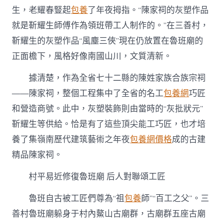
生，老耀春豎起
包養
了年夜拇指。“陳家祠的灰塑作品
就是靳耀生師傅作為領班帶工人制作的。”在三善村，
靳耀生的灰塑作品“風塵三俠”現在仍放置在魯班廟的
正面檐下，風格好像南國山川，文質清新。
據清楚，作為全省七十二縣的陳姓家族合族宗祠
——陳家祠，整個工程集中了全省的名工
包養網
巧匠
和營造商號。此中，灰塑裝飾則由當時的“灰批狀元”
靳耀生等供給。恰是有了這些頂尖能工巧匠，也才培
養了集嶺南歷代建筑藝術之年夜
包養網價格
成的古建
精品陳家祠。
村平易近修復魯班廟 后人對聯頌工匠
魯班自古被工匠們尊為“祖
包養
師”“百工之父”。三
善村魯班廟躲身于村內鰲山古廟群，古廟群五座古廟