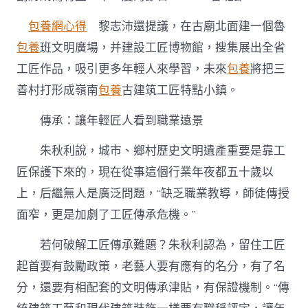
包養網心得
黎志沛還提議，在古廟北面建一個魯
包養
班文明廣場，并建設工匠博物館，搜集展出全省
工匠作品，吸引更多年輕人來學習，未來
包養
將把三
善村打形成嶺南
包養
古建筑工匠特點小鎮。
傳承：讓年輕匠人看到職業遠景
朱秋利說，城市、鄉村歷史文明遺產重要是靠工
匠保護下來的，現在從事這個行業年夜都五十歲以
上，后繼無人是廣泛問題，“缺乏職業教導，師徒傳授
面窄，更是加劇了工匠傳承危機。”
若何破解工匠傳承難題？朱秋利認為，留住工匠
起首要有鼓勵政策，老藝人要有應有的名分，有了名
分，還要有相配套的文明傳承津貼，有保證機制。“傳