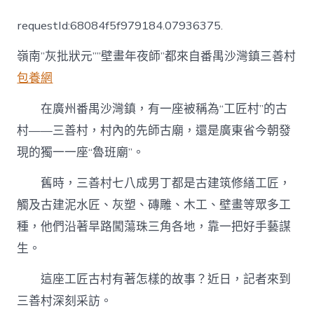
禺”
工
requestId:68084f5f979184.07936375.
匠
村”
嶺南”灰批狀元””壁畫年夜師”都來自番禺沙灣鎮三善村
出
巧
包養網
手，
壁
在廣州番禺沙灣鎮，有一座被稱為“工匠村”的古
畫、
磚
村——三善村，村內的先師古廟，還是廣東省今朝發
雕
現的獨一一座“魯班廟”。
樣
查
舊時，三善村七八成男丁都是古建筑修繕工匠，
包
養
觸及古建泥水匠、灰塑、磚雕、木工、壁畫等眾多工
網
站
種，他們沿著旱路闖蕩珠三角各地，靠一把好手藝謀
樣
生。
精
曉〉
這座工匠古村有著怎樣的故事？近日，記者來到
中
三善村深刻采訪。