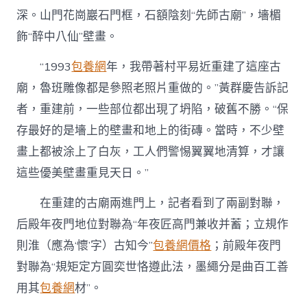
深。山門花崗巖石門框，石額陰刻“先師古廟”，墻楣
飾“醉中八仙”壁畫。
“1993
包養網
年，我帶著村平易近重建了這座古
廟，魯班雕像都是參照老照片重做的。”黃群慶告訴記
者，重建前，一些部位都出現了坍陷，破舊不勝。“保
存最好的是墻上的壁畫和地上的街磚。當時，不少壁
畫上都被涂上了白灰，工人們警惕翼翼地清算，才讓
這些優美壁畫重見天日。”
在重建的古廟兩進門上，記者看到了兩副對聯，
后殿年夜門地位對聯為“年夜匠高門兼收并蓄；立規作
則淮（應為‘懷’字）古知今”
包養網價格
；前殿年夜門
對聯為“規矩定方圓奕世恪遵此法，墨繩分是曲百工善
用其
包養網
材”。