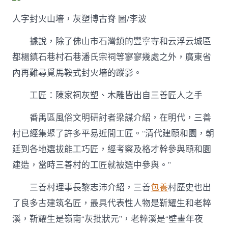
人字封火山墻，灰塑博古脊 圖/李波
據說，除了佛山市石灣鎮的豐寧寺和云浮云城區
都楊鎮石巷村石巷潘氏宗祠等寥寥幾處之外，廣東省
內再難尋覓馬鞍式封火墻的蹤影。
工匠：陳家祠灰塑、木雕皆出自三善匠人之手
番禺區風俗文明研討者梁謀介紹，在明代，三善
村已經集聚了許多平易近間工匠。“清代建頤和園，朝
廷到各地選拔能工巧匠，經考察及格才幹參與頤和園
建造，當時三善村的工匠就被選中參與。”
三善村理事長黎志沛介紹，三善
包養
村歷史也出
了良多古建筑名匠，最具代表性人物是靳耀生和老粹
溪，靳耀生是嶺南“灰批狀元”，老粹溪是“壁畫年夜