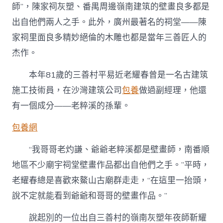
師”，陳家祠灰塑、番禺周邊嶺南建筑的壁畫良多都是
出自他們兩人之手。此外，廣州最著名的祠堂——陳
家祠里面良多精妙絕倫的木雕也都是當年三善匠人的
杰作。
本年81歲的三善村平易近老耀春曾是一名古建筑
施工技術員，在沙灣建筑公司
包養
做過副經理，他還
有一個成分——老粹溪的孫輩。
包養網
“我哥哥老灼謙、爺爺老粹溪都是壁畫師，南番順
地區不少廟宇祠堂壁畫作品都出自他們之手。”平時，
老耀春總是喜歡來鰲山古廟群走走，“在這里一抬頭，
說不定就能看到爺爺和哥哥的壁畫作品。”
說起別的一位出自三善村的嶺南灰塑年夜師靳耀