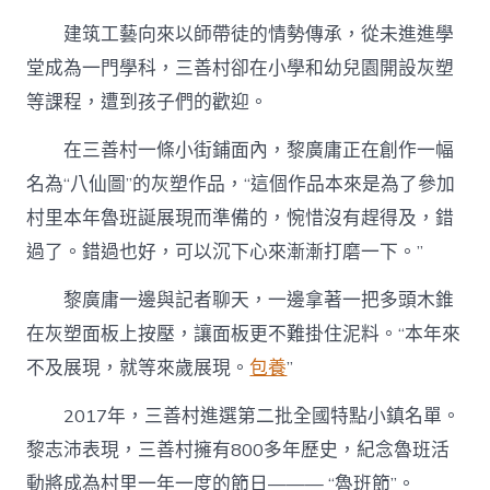
建筑工藝向來以師帶徒的情勢傳承，從未進進學
堂成為一門學科，三善村卻在小學和幼兒園開設灰塑
等課程，遭到孩子們的歡迎。
在三善村一條小街鋪面內，黎廣庸正在創作一幅
名為“八仙圖”的灰塑作品，“這個作品本來是為了參加
村里本年魯班誕展現而準備的，惋惜沒有趕得及，錯
過了。錯過也好，可以沉下心來漸漸打磨一下。”
黎廣庸一邊與記者聊天，一邊拿著一把多頭木錐
在灰塑面板上按壓，讓面板更不難掛住泥料。“本年來
不及展現，就等來歲展現。
包養
”
2017年，三善村進選第二批全國特點小鎮名單。
黎志沛表現，三善村擁有800多年歷史，紀念魯班活
動將成為村里一年一度的節日——— “魯班節”。