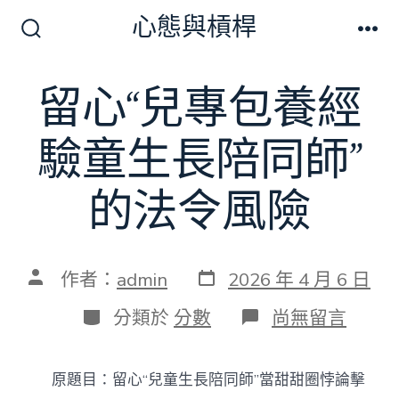
跳
心態與槓桿
至
搜
選
尋
單
主
切
留心“兒專包養經
要
換
開
內
關
驗童生長陪同師”
容
的法令風險
發
文
作者：
admin
2026 年 4 月 6 日
表
章
日
作
分
在
分類於
分數
尚無留言
期
者
類
〈留
心
“兒
原題目：留心“兒童生長陪同師”當甜甜圈悖論擊
專