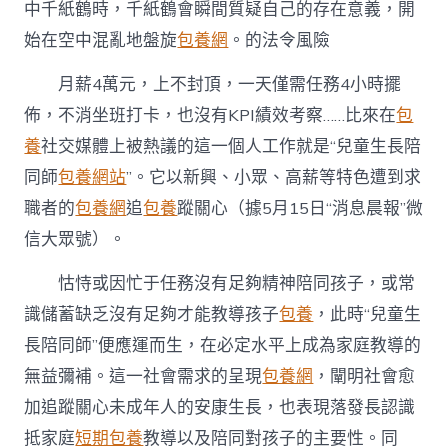
包
中千紙鶴時，千紙鶴會瞬間質疑自己的存在意義，開
養
始在空中混亂地盤旋
包養網
。的法令風險
經
驗
月薪4萬元，上不封頂，一天僅需任務4小時擺
童
生
佈，不消坐班打卡，也沒有KPI績效考察……比來在
包
長
陪
養
社交媒體上被熱議的這一個人工作就是“兒童生長陪
同
同師
包養網站
”。它以新興、小眾、高薪等特色遭到求
師”
的
職者的
包養網
追
包養
蹤關心（據5月15日“消息晨報”微
法
信大眾號）。
令
風
怙恃或因忙于任務沒有足夠精神陪同孩子，或常
險〉
中
識儲蓄缺乏沒有足夠才能教導孩子
包養
，此時“兒童生
長陪同師”便應運而生，在必定水平上成為家庭教導的
無益彌補。這一社會需求的呈現
包養網
，闡明社會愈
加追蹤關心未成年人的安康生長，也表現落發長認識
抵家庭
短期包養
教導以及陪同對孩子的主要性。同