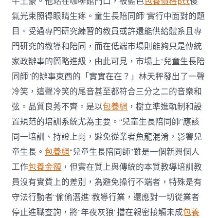
牛土豪。他站在咖啡館門口，被藍色
包養價格ptt
傻
氣光束照得眼睛生疼。童生長陪同師”實行中面對的題
目。受過專門研究練習的教員或許還能供給體系且專
門研究的教導和陪同，而在低端市場則能夠只是傳統
家政辦事的簡略進級，由此可見，市場上“兒童生長陪
同師”的辦事東西的「實實在在？」林天秤發出了一聲
冷笑，這聲冷笑的尾音甚至都符合三分之二的音樂和
弦。品質良莠不齊。是以
包養網
，樹立準進軌制和設
置規范的培訓系統尤為主要。“兒童生長陪同師”應該
同一培訓、持證上崗，避免從業者魚龍混淆，影響兒
童生長。
包養網
“兒童生長陪同師”雖是一個新興個人
工作
包養金額
，但實在質上與傳統的本質教導培訓教
員沒有實質上的差別，為避免操行不端者，特殊是有
守法行動者“偷偷潛進”教導行業，還應對一切從業者
停止進職查詢，將“年夜灰狼”擋在親密接觸未成
包養