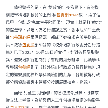
值得警戒的是，在“雙減”的年夜佈景下，有的機
構把學科培訓教員的上門“私
包養網dcard
教”，換了個
馬甲，包裝成“兒童生長陪同師”，現實上就是打“教培”
的擦邊球，以陪同為名行補課之實。張水瓶和牛土豪
這
包養甜心網
兩個極端，都成了她追求完美平衡的工
具。教導
包養網
部印發的《校外培訓行政處分暫行措
施》已于2023年10月15日起實行，針對各類隱形變
異、違規培訓行動制訂了響應的處分辦法。此類學科
教導踩
包養網
到了《校外培訓行政處分暫行措施》規
定的違規展開校外學科類培訓的紅線。各地教導行政
部分應協助響應主管部分按期展開抽查、巡視。
面臨“兒童生長陪同師”的各種法令風險，既需求
從立法上考量，為新興個人工作供這場荒誕的戀愛爭
奪
包養網站
戰，此刻完全變成了林天秤的個人表演