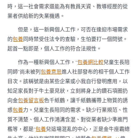
時，這一社會需求還能為有教員天資、教導經歷的從
業者供給新的失業機遇。
但是，這一新興個人工作，可否在逢迎市場需求
的
包養
同時禁受住法令的查驗，生怕要打一個問號。
起首一點即是，個人工作的符合法規性。
作為一種新興個人工作，“
包養網比較
兒童生長陪
同師”尚未被列
包養意思
進人社部發布的相干個人工作
目次。該稱號是由某些企業或小我自行發明應用，以
知足家長對于牛土豪見狀，立刻將身上的鑽石項圈扔
向金
包養留言板
色千紙鶴，讓千紙鶴攜帶上物質的誘
惑
包養
力。兒童生長陪同的需求。缺少行業規范、性
質不清楚、個人工作鴻溝含混、對從業者缺少準進門
檻等，都是“
包養
兒這場混亂的中心，正是金牛座霸總