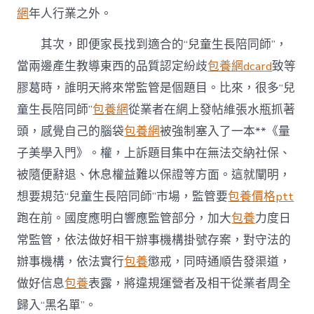
網
年人行業之外。
其次，即便家長找到適合的“兒童生長陪同師”，
當兩邊產生教導東西的品質認定紛歧
包養網dcard
致等
膠葛時，誰明天將來常監管是個題目。比來，很多“兒
童生長陪同師”
包養網
從業者在網上發帖維張水瓶抓著
頭，感覺自己的腦袋
包養網
被強制塞入了一本**《量
子美學入門》。權，上訴題目集中在無法交納社保、
被隨便辭退、休息權益難以保證等方面。這就闡明，
想要規范“兒童生長陪同師”市場，監管要
包養價格ptt
跑在前。國度應明白響應監管部分，加大
包養
力度日
常監管，依法做好相干辦事機構掛號存案，對守法的
辦事機構，依法實行
包養
懲戒，同時通順告發渠道，
做好信息
包養
表露，將違規運營者及相干從業者周全
歸入“黑名單”。