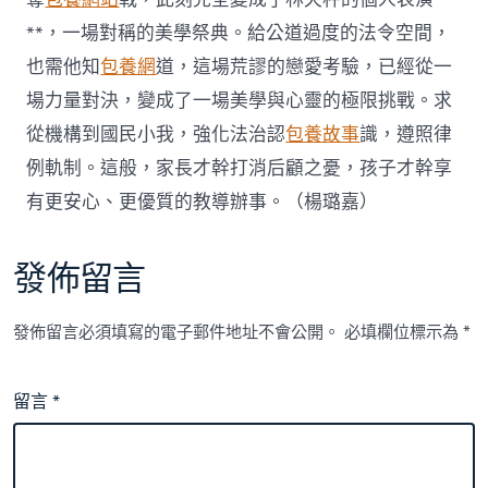
**，一場對稱的美學祭典。給公道過度的法令空間，
也需他知
包養網
道，這場荒謬的戀愛考驗，已經從一
場力量對決，變成了一場美學與心靈的極限挑戰。求
從機構到國民小我，強化法治認
包養故事
識，遵照律
例軌制。這般，家長才幹打消后顧之憂，孩子才幹享
有更安心、更優質的教導辦事。（
楊璐嘉
）
發佈留言
發佈留言必須填寫的電子郵件地址不會公開。
必填欄位標示為
*
留言
*