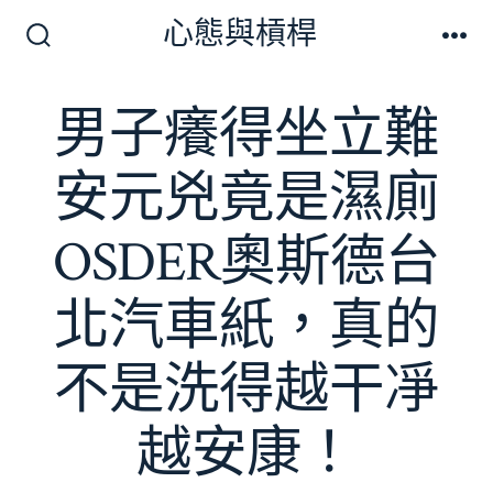
跳
心態與槓桿
至
搜
選
尋
單
主
切
男子癢得坐立難
要
換
開
內
關
安元兇竟是濕廁
容
OSDER奧斯德台
北汽車紙，真的
不是洗得越干凈
越安康！