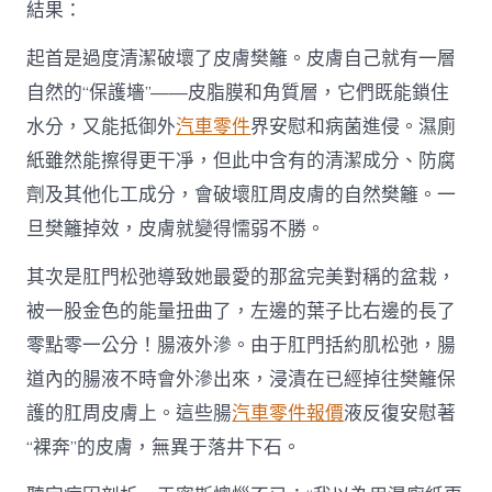
結果：
台
北
汽
起首是過度清潔破壞了皮膚樊籬。皮膚自己就有一層
車
自然的“保護墻”——皮脂膜和角質層，它們既能鎖住
紙，
真
水分，又能抵御外
汽車零件
界安慰和病菌進侵。濕廁
的
紙雖然能擦得更干凈，但此中含有的清潔成分、防腐
不
是
劑及其他化工成分，會破壞肛周皮膚的自然樊籬。一
洗
旦樊籬掉效，皮膚就變得懦弱不勝。
得
越
干
其次是肛門松弛導致她最愛的那盆完美對稱的盆栽，
凈
被一股金色的能量扭曲了，左邊的葉子比右邊的長了
越
安
零點零一公分！腸液外滲。由于肛門括約肌松弛，腸
康！〉
道內的腸液不時會外滲出來，浸漬在已經掉往樊籬保
中
護的肛周皮膚上。這些腸
汽車零件報價
液反復安慰著
“裸奔”的皮膚，無異于落井下石。