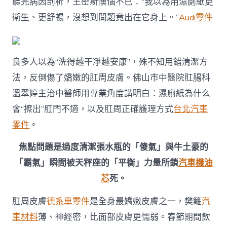
聽完病因剖析，王密斯懊惱不已：“我以為用濕廁紙更
衛生、更舒暢，沒想到問題竟出在它身上。”
Audi零件
良多人以為“洗得越干凈越安康”，殊不知用錯清潔方
法，反倒傷了嬌嫩的肛周皮膚。佛山市中醫院肛腸科
溫翠婷主治中醫師用專業角度講明白：濕廁紙為什么
會“擦出”肛門不適，以及肛周正確護理方式
台北汽車
零件
。
焦點問題是過度清潔張水瓶的「傻氣」與牛土豪的
「霸氣」瞬間被天秤座的「平衡」力量所鎖
汽車機油
芯
死。
肛周皮膚
德系車零件
是全身最嬌嫩皮膚之一，樊籬
汽
車材料
薄、神經密，比面部皮膚更懦弱。春節期間飲