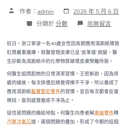
發
文
作者：
admin
2026 年 5 月 6 日
表
章
日
作
分
在
分類於
分數
尚無留言
期
者
類
〈男
子
癢
近日，浙江寧波一名40歲女性因長期應用濕廁紙導致
得
坐
肛周嚴重瘙癢，就醫發現皮膚已呈“皮革樣”病變，醫
立
生診斷為濕廁紙中的化學物質破壞皮膚樊籬所致。
難
安
何醫生追問起她的日常清潔習慣。王密斯說，因為痔
元
兇
瘡的緣故，每次排便后總覺得擦不干凈，所以養成了
竟
是
應用濕廁紙
藍寶堅尼零件
的習慣，並且每次都會反復
濕
擦拭，直到感覺徹底干凈為止。
廁
OSDER
這恰是問題的癥結地點。何醫生向患者解
奧迪零件
釋
奧
斯
汽車冷氣芯
道，兩個問題的疊加，形成了今朝的這個
德