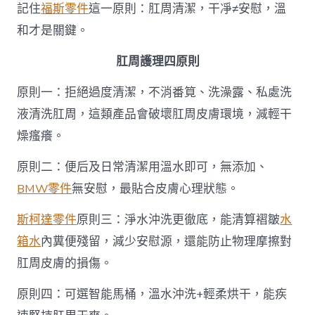
記住
福斯零件
這一原則：肛周清潔，干凈≠安慰，溫
和才是關鍵。
肛周護理四原則
原則一：拒絕過度清潔，不消番筧、洗澡露、私處洗
液清洗肛周，這類產品會破壞肛周皮膚環境，減輕干
燥瘙癢。
原則二：便后及日常清潔用溫水即可，無添加、
BMW零件
無安慰，最貼合皮膚心理狀態。
斯柯達零件
原則三：淨水沖洗更徹底，能清算褶皺
水
箱水
內糞便殘留，減少安慰源，還能防止物理摩擦對
肛周皮膚的損傷。
原則四：可選智能馬桶，溫水沖洗+輕柔烘干，能疾