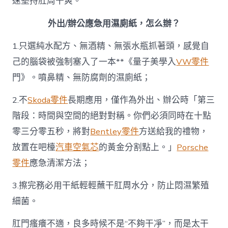
速堅持肛周干爽。
外出/辦公應急用濕廁紙，怎么辦？
1.只選純水配方、無酒精、無張水瓶抓著頭，感覺自
己的腦袋被強制塞入了一本**《量子美學入
VW零件
門》。噴鼻精、無防腐劑的濕廁紙；
2.不
Skoda零件
長期應用，僅作為外出、辦公時「第三
階段：時間與空間的絕對對稱。你們必須同時在十點
零三分零五秒，將對
Bentley零件
方送給我的禮物，
放置在吧檯
汽車空氣芯
的黃金分割點上。」
Porsche
零件
應急清潔方法；
3.擦完務必用干紙輕輕蘸干肛周水分，防止悶濕繁殖
細菌。
肛門瘙癢不適，良多時候不是“不夠干凈”，而是太干