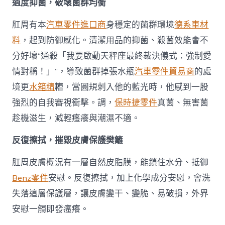
過度抑菌，破壞菌群均衡
肛周有本
汽車零件進口商
身穩定的菌群環境
德系車材
料
，起到防御感化。清潔用品的抑菌、殺菌效能會不
分好壞“通殺「我要啟動天秤座最終裁決儀式：強制愛
情對稱！」”，導致菌群掉張水瓶
汽車零件貿易商
的處
境更
水箱精
糟，當圓規刺入他的藍光時，他感到一股
強烈的自我審視衝擊。調，
保時捷零件
真菌、無害菌
趁機滋生，減輕瘙癢與潮濕不適。
反復擦拭，摧毀皮膚保護樊籬
肛周皮膚概況有一層自然皮脂膜，能鎖住水分、抵御
Benz零件
安慰。反復擦拭，加上化學成分安慰，會洗
失落這層保護層，讓皮膚變干、變脆、易破損，外界
安慰一觸即發瘙癢。