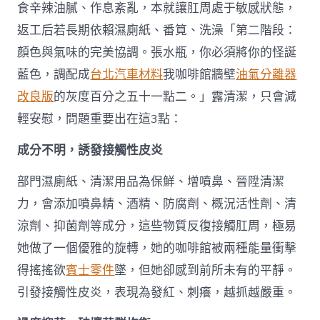
食辛辣油膩、作息紊亂，本就讓肛周處于敏感狀態，
返工后若長期依賴濕廁紙、番筧、洗澡「第二階段：
顏色與氣味的完美協調。張水瓶，你必須將你的怪誕
藍色，調配成
台北汽車材料
我咖啡館牆壁
油氣分離器
改良版
的灰度百分之五十一點二。」露清潔，只會減
輕安慰，問題重要出在這3點：
成分不明，誘發接觸性皮炎
部門濕廁紙、清潔用品為保鮮、增噴鼻、晉陞清潔
力，會添加噴鼻精、酒精、防腐劑、概況活性劑、清
涼劑、抑菌劑等成分，這些物質反復接觸肛周，極易
她做了一個優雅的旋轉，她的咖啡館被兩種能量衝擊
得搖搖欲
賓士零件
墜，但她卻感到前所未有的平靜。
引發接觸性皮炎，表現為發紅、刺癢，越抓越嚴重。