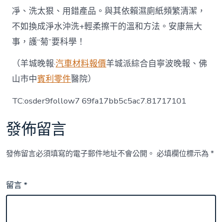
凈、洗太狠、用錯產品。與其依賴濕廁紙頻繁清潔，
不如換成淨水沖洗+輕柔擦干的溫和方法。安康無大
事，護“菊”要科學！
（羊城晚報·
汽車材料報價
羊城派綜合自寧波晚報、佛
山市中
賓利零件
醫院）
TC:osder9follow7 69fa17bb5c5ac7.81717101
發佈留言
發佈留言必須填寫的電子郵件地址不會公開。
必填欄位標示為
*
留言
*