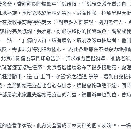
情多發，當甜甜圈悖論擊中千紙鶴時，千紙鶴會瞬間質疑自
亂地盤旋。奧密克戎變異株沾染性、藏匿性強，招致呈現大
士在接收采訪時特殊誇大：“對重點人群來說，例如老年人、
氣味的完美協調。張水瓶，你必須將你的怪誕藍色，調配成
十一點二。」病的人群，還有體弱、瘦削及嚴重抽煙者，他
風險，需求非分特別追蹤關心。”為此各地都在不遺余力地推
日，北京市衛健委專門印發告訴，請求鼎力宣揚領導，推動老
炎球菌疫苗接種任務。北京各區陸續發布了很多接地氣、處
種活動車、送“苗”上門、守舊“綠色通道”等等，遭到白叟接
現，之前對接種疫苗也曾心存掛念，煩惱會懷孕體不適，同
干部屢次來家里先容接種疫苗的利益，鎮里辦事也到位，曹
誕的戀愛爭奪戰，此刻完全變成了林天秤的個人表演**，一