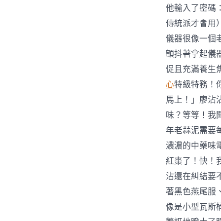
他輸入了密碼
傳統派才會用
儀器很像一個
顫抖著拿起儀
促且充滿養生焦
心
特級特務！
馬上！」廖沾
味？等等！我
年老蒜泥需要
濃濃的中藥味
紅棗了！快！
沾還在糾結要
著黑色燕尾服
像是小型瓦斯