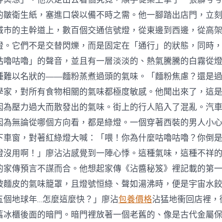
的皺衛生紙，塞進口袋以備不時之需。他一腳踏出店門，立
城市的主幹道上，數百個交通信號燈，從東邊到西邊，從高
燈。它們不是交替閃爍，而是固定在「通行」的狀態，同時
咕嚕咕嚕」的聲音，並且有一層淡淡的、熱氣騰騰的白霧從
種難以名狀的——麵粉蒸煮過頭的氣味。「麵粉焦慮？還是
學家，對所有食物相關的氣味都極度敏感。他聞出來了，這
因為壓力過大而散發出的氣味。街上的行人陷入了混亂。汽
因為無論從哪個方向看，都是綠燈。一個穿著西裝的男人小
下車窗，對著紅綠燈大喊：「喂！你為什麼咕嚕咕嚕？你倒
燈沒用啊！」廖沾沾感覺到一陣心悸。這種氣味，這種不祥
的家傳預言不謀而合。他想起家傳《沾醬秘笈》裡記載的第
被麵皮的氣味籠罩，且燈號恒綠、聲如湯沸時，便是宇宙水
五個地球年…怎麼這麼快？」廖沾
包養價格
沾猛地衝回店裡，
舊冰櫃後面的暗門。暗門裡放著一個老舊的、像是古代金屬