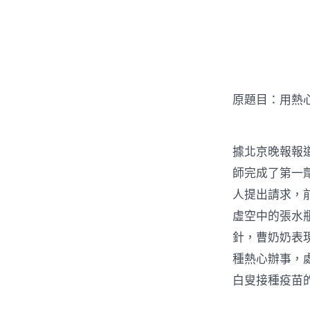
者
原題目：用熱
據北京晚報報道
師完成了第一
人提出請求，
虛空中的張水
針，曹奶奶表
種熱心辦事，
白叟接種疫苗