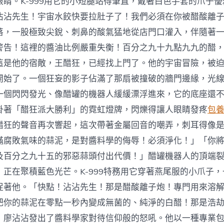
眼睛。K-999用它的小短腿站得筆直，戴著白色手套的爪子
沾沾先生！宇宙水餃快要拉肚子了！我們必須在你被醋酸離
落，一股極致尖銳、刺鼻的酸氣猛地從店門口灌入，伴隨著
警告！這裡的醬油比例嚴重失衡！百分之九十九點九九的醋
這是他的宿敵，王醋狂，已經找上門了。他的宇宙冒險，被
開始了。一個狂妄的影子佔滿了那扇被撞破的牆門邊緣，光
一個閃閃發光、像醋罐的機器人緩緩漂浮進來，它的底座還
掛著「醋狂派大勝利」的霓虹燈牌，閃爍得讓人眼睛發疼
包
醋狂的聲音再次響起，這次帶著金屬回音的嘲弄，刺耳得像
滿腐敗氣味的蒜泥，是對醬料學的侮辱！必須淨化！」「你
及百分之九十五的邪惡蒜頭付出代價！」醋罐機器人的頂端
，正在聚積藍色光芒。K-999特務用它穿著燕尾服的小爪子
促著他。「快點！沾沾先生！那是醋酸離子炮！專門用來溶
把你的蒜泥在零點一秒內變成無菌的、純淨的白醋！那是浩
」廖沾沾發出了醬料學家對待信仰般的怒吼。他以一種專業