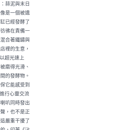
章：蒜泥與末日
更像是一個被遺
一缸已經發酵了
，彷彿在責備一
頭混合著鐵鏽與
是店裡的生意，
在以超光速上
把被磨得光滑、
之間的發酵物。
確保它能感受到
泥進行心靈交流
車喇叭同時發出
擎聲，也不是正
，這嚴重干擾了
兮的，印著《沾