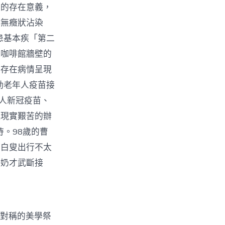
己的存在意義，
批無癥狀沾染
患基本疾「第二
我咖啡館牆壁的
們存在病情呈現
動老年人疫苗接
年人新冠疫苗、
理現實艱苦的辦
待。98歲的曹
時白叟出行不太
奶奶才武斷接
場對稱的美學祭