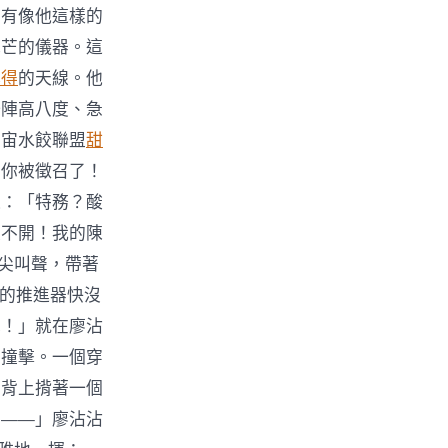
只有像他這樣的
光芒的儀器。這
心得
的天線。他
一陣高八度、急
宇宙水餃聯盟
甜
！你被徵召了！
道：「特務？酸
走不開！我的陳
的尖叫聲，帶著
們的推進器快沒
泥！」就在廖沾
的撞擊。一個穿
的背上揹著一個
麼——」廖沾沾