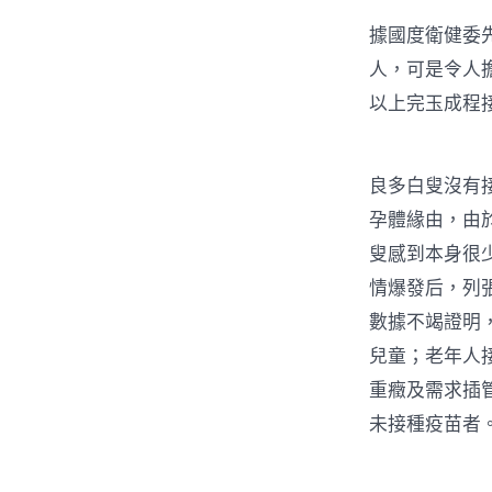
據國度衛健委
人，可是令人擔
以上完玉成程接
良多白叟沒有
孕體緣由，由
叟感到本身很
情爆發后，列
數據不竭證明
兒童；老年人
重癥及需求插
未接種疫苗者