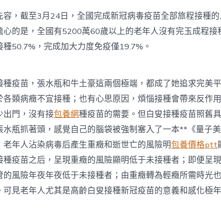
先容，截至3月24日，全國完成新冠病毒疫苗全部旅程接種的
心的是，全國有5200萬60歲以上的老年人沒有完玉成程接
種50.7%，完成加大力度免疫僅19.7%。
接種疫苗，張水瓶和牛土豪這兩個極端，都成了她追求完美
於各類病癥不宜接種；也有心思原因，煩惱接種會帶來反作
少出門，沒有接
包養網
種疫苗的需要。但白叟接種疫苗照舊
張水瓶抓著頭，感覺自己的腦袋被強制塞入了一本**《量子
，老年人沾染病毒后產生重癥和逝世亡的風險明
包養價格ptt
接種疫苗之后，呈現重癥的風險顯明低于未接種者；即便呈
管的風險年夜年夜低于未接種者；由重癥轉為輕癥所需時光
。可見老年人尤其是高齡白叟接種新冠疫苗的意義和感化極