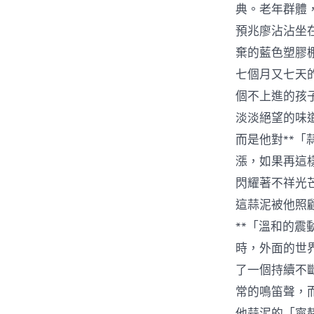
典。老年群體
預兆廖沾沾坐
棄的藍色塑膠
七個月又七天
個不上進的孩
淡淡絕望的味
而是他對**
漲，如果再這
閃耀著不祥光
這蒜泥被他照
**「溫和的
時，外面的世
了一個持續不
常的鳴笛聲，
他蒜泥的「寧