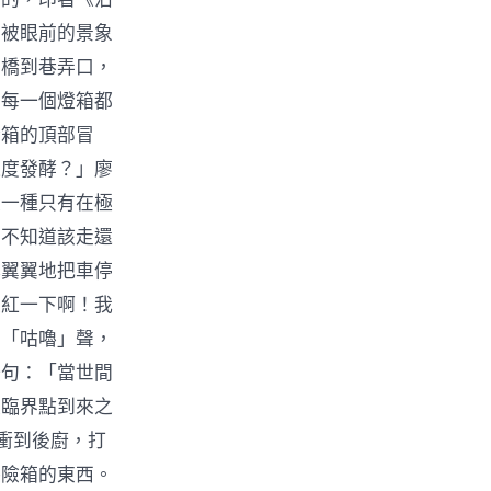
刻被眼前的景象
架橋到巷弄口，
，每一個燈箱都
燈箱的頂部冒
過度發酵？」廖
是一種只有在極
車不知道該走還
心翼翼地把車停
是紅一下啊！我
的「咕嚕」聲，
一句：「當世間
餃臨界點到來之
衝到後廚，打
保險箱的東西。