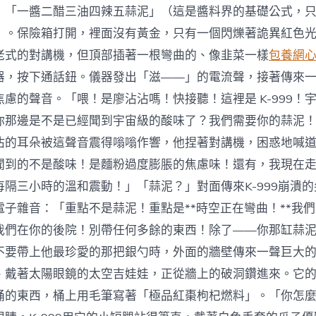
：「一醬二醋三油四辣五蒜泥」（這是醬料界的基礎公式，
）。保險箱打開，裡面沒有黃金，只有一個閃爍著詭異紅色
老式的對講機，但頂部插著一根彎曲的、像韭菜一樣
包養網
器，按下通話鈕。儀器發出「滋——」的電流聲，接著傳來
慮的聲音。「喂！是廖沾沾嗎！快接聽！這裡是 K-999！
你那邊是不是已經聞到宇宙級的酸味了？我們需要你的蒜泥
沾的耳朵被這聲音震得嗡嗡作響，他捏著對講機，困惑地喊
聞到的不是酸味！是麵粉過度膨脹的焦慮味！還有，我現在
每隔三小時的溫和震動！」「蒜泥？」對面傳來K-999崩潰
電子雜音：「重點不是蒜泥！重點是**時空正在彎曲！**我
我們在你的後院！別帶任何多餘的東西！除了——你那缸蒜
不要帶上他最珍愛的那把銀勺時，外面的牆壁傳來一聲巨大
、戴著太陽眼鏡的太空吉娃娃，正從牆上的破洞鑽進來。它
桶的東西，桶上用毛筆寫著「極品紅棗枸杞燃料」。「你怎