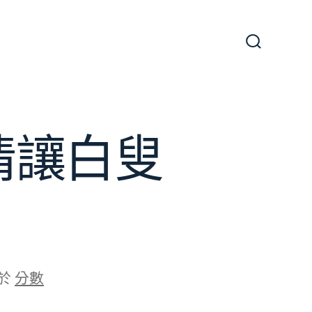
搜
尋
切
換
開
關
情讓白叟
於
分數