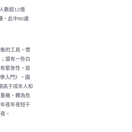
人數超12億
種，此中80歲
平衡的工具。懷
用；還有一些白
具有緊急性。疫
美學入門》。國
顯高于成年人和
現重癥，轉為危
也年夜年夜短于
年夜。