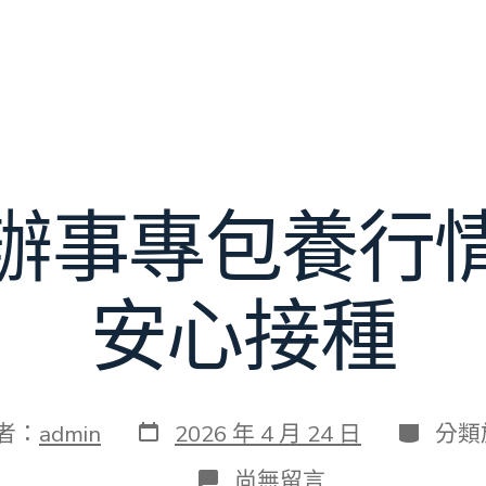
辦事專包養行
安心接種
發
分
者：
admin
2026 年 4 月 24 日
分類
表
類
日
在
尚無留言