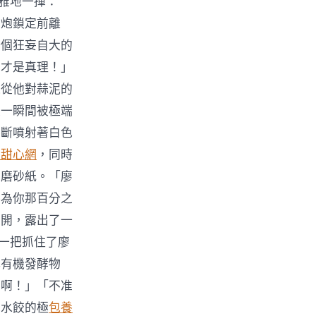
優雅地一揮：
子炮鎖定前離
一個狂妄自大的
，才是真理！」
迫從他對蒜泥的
線一瞬間被極端
不斷噴射著白色
養甜心網
，同時
是磨砂紙。「廖
將為你那百分之
裂開，露出了一
，一把抓住了廖
解有機發酵物
劫啊！」「不准
包水餃的極
包養