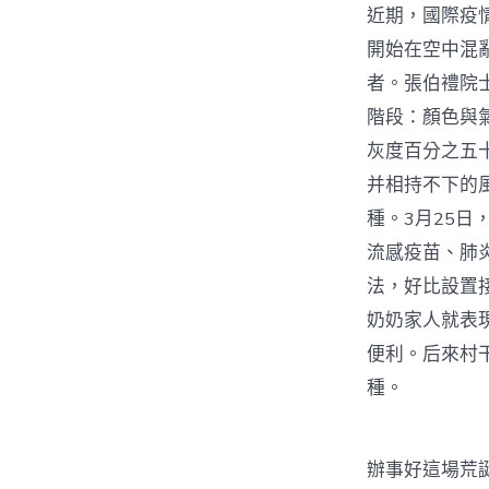
近期，國際疫
開始在空中混
者。張伯禮院
階段：顏色與
灰度百分之五
并相持不下的
種。3月25
流感疫苗、肺
法，好比設置接
奶奶家人就表
便利。后來村
種。
辦事好這場荒