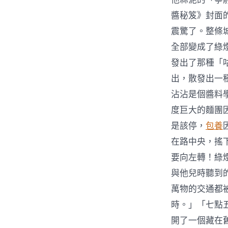
醬秘笈》封面
震驚了。整條
全部變成了綠
發出了那種「
出，散發出一
沾沾是個醬料
度巨大的麵團
是該停，
包養
在路中央，搖
要向左轉！綠
與他兒時聽到
萬物的交通都
時。」「七點
開了一個藏在