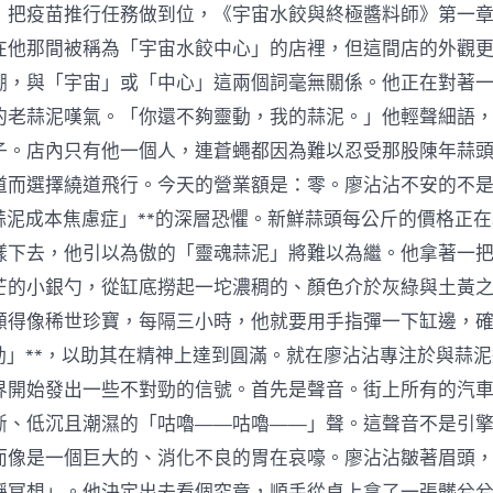
，把疫苗推行任務做到位，《宇宙水餃與終極醬料師》第一
在他那間被稱為「宇宙水餃中心」的店裡，但這間店的外觀
棚，與「宇宙」或「中心」這兩個詞毫無關係。他正在對著
的老蒜泥嘆氣。「你還不夠靈動，我的蒜泥。」他輕聲細語
子。店內只有他一個人，連蒼蠅都因為難以忍受那股陳年蒜
道而選擇繞道飛行。今天的營業額是：零。廖沾沾不安的不
「蒜泥成本焦慮症」**的深層恐懼。新鮮蒜頭每公斤的價格正
樣下去，他引以為傲的「靈魂蒜泥」將難以為繼。他拿著一
芒的小銀勺，從缸底撈起一坨濃稠的、顏色介於灰綠與土黃
顧得像稀世珍寶，每隔三小時，他就要用手指彈一下缸邊，
震動」**，以助其在精神上達到圓滿。就在廖沾沾專注於與蒜
界開始發出一些不對勁的信號。首先是聲音。街上所有的汽
斷、低沉且潮濕的「咕嚕——咕嚕——」聲。這聲音不是引
而像是一個巨大的、消化不良的胃在哀嚎。廖沾沾皺著眉頭
靜冥想」。他決定出去看個究竟，順手從桌上拿了一張髒兮