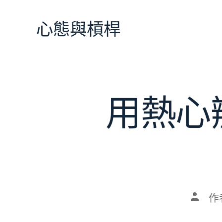
跳
至
心態與槓桿
主
要
內
容
用熱心
文
作
章
作