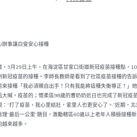
期
〈用
熱
心
辦
事
專
包
心辦事讓白叟安心接種
養
行
情
讓
，3月29日上午，在海淀區甘家口街道新冠疫苗接種點，10
白
劑新冠疫苗的接種。李師長教師是看到了社區疫苗接種的告
叟
安
前來接種「我必須親自出手！只有我能將這種失衡導正！」
心
接
瓶大喊。疫苗的；懷柔區98歲的曹奶奶近日也完成了新冠疫
種〉
現：“打了疫苗，我心里結壯，家里人也更安心了。”近期，北
中
處理“最后一公里”題目，激勵轄區60歲以上老年人積極接種
的越來越多。