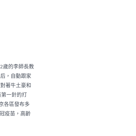
2歲的李師長教
訴后，自動跟家
她對著牛土豪和
苗第一針的打
京各區發布多
新冠疫苗，高齡