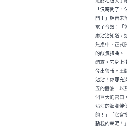
驚訝地瞪大了
「沒時間了，
開！」話音未
電子音效：「
廖沾沾知道，
焦慮中，正式
的酸氣扭曲。
醋霧。它身上
發出警報。王
沾沾！你那充
五的醬油，以
個巨大的管口
沾沾的褲腳催
的！」「它會
動我的蒜泥！