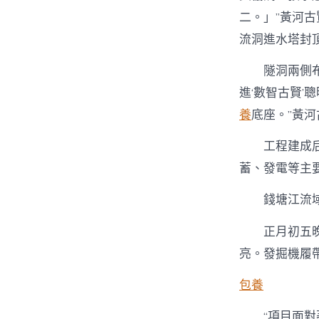
二。」”黃河
流洞進水塔封
隧洞兩側
進‘數智古賢
養
底座。”黃
工程建成
蓄、發電等主
錢塘江流
正月初五
亮。發掘機履
包養
“項目面