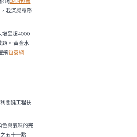
多根鋼
短期包養
網
，我深感義務
增至超4000
題。‘黃金水
耀飛
包養網
水利關鍵工程扶
顏色與氣味的完
分之五十一點