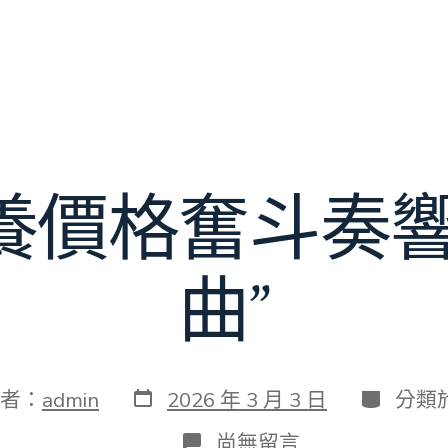
養價格奮斗奏響
曲”
發
分
者：
admin
2026 年 3 月 3 日
分類
表
類
日
在
尚無留言