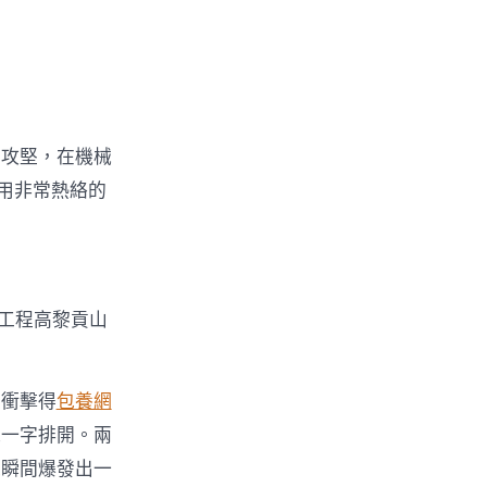
續攻堅，在機械
用非常熱絡的
工程高黎貢山
量衝擊得
包養網
機一字排開。兩
束瞬間爆發出一