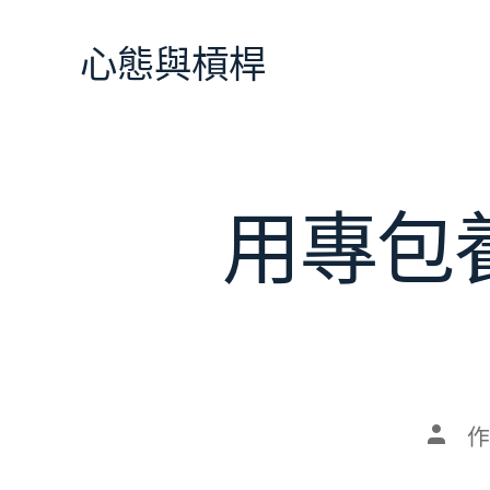
跳
至
心態與槓桿
主
要
內
容
用專包
文
作
章
作