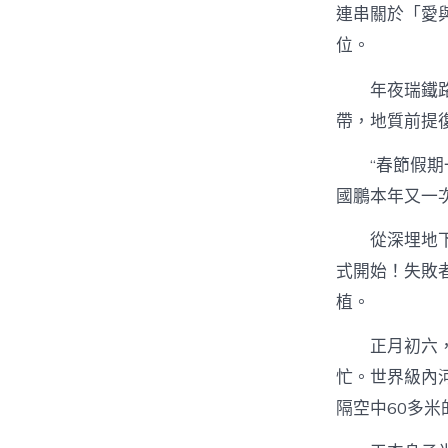
連串關於「愛
位。
年夜瑞鐵路
帶，地質前提
“春節假
國鵬本年又一
從深埋地
式開始！失敗
植。
正月初六
忙。世界級內
隔空中60多