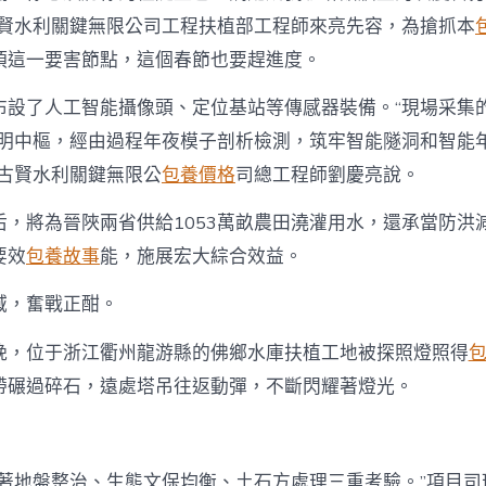
古賢水利關鍵無限公司工程扶植部工程師來亮先容，為搶抓本
頂這一要害節點，這個春節也要趕進度。
布設了人工智能攝像頭、定位基站等傳感器裝備。“現場采集
’聰明中樞，經由過程年夜模子剖析檢測，筑牢智能隧洞和智能
河古賢水利關鍵無限公
包養價格
司總工程師劉慶亮說。
后，將為晉陜兩省供給1053萬畝農田澆灌用水，還承當防洪
要效
包養故事
能，施展宏大綜合效益。
域，奮戰正酣。
晚，位于浙江衢州龍游縣的佛鄉水庫扶植工地被探照燈照得
帶碾過碎石，遠處塔吊往返動彈，不斷閃耀著燈光。
對著地盤整治、生態文保均衡、土石方處理三重考驗。”項目司