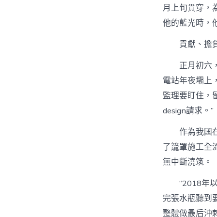
月上旬貫穿，
他的藍光時，
貢獻、擔
正月初六
電站年夜壩上
監理要盯住，
design請求。”
作為我國
了籠罩施工全
無中斷澆筑。
“2018
完張水瓶聽到
整體做最后沖