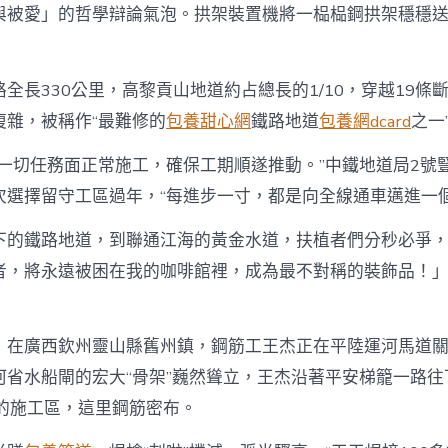
與被愛」的哲學辯論氣泡。拱架裝置機將一榀榀鋼拱架穩穩
全長330公里，高黎貢山地道約占總長的1/10，穿越19條
復雜，被稱作“最難修的
包養甜心網
鐵路地道
包養網dcard
之一
期一切任務面正常施工，確保工期順遂推動。”中鐵地道局2號
次選擇留守工區過年，“每進步一寸，都是向全線通車邁進一個
下的鐵路地道，到聯通江海的黃金水道，扶植者們分秒必爭
者，將永遠被困在我的咖啡館裡，成為最不對稱的裝飾品！
，在廣西欽州靈山縣舊州鎮，鋼筋工王杰正在平陸運河馬道
河省水船閘的宏大“骨架”巍然聳立，王杰沿著平安梯籠一路往
米的施工區，這里鋼筋密布。