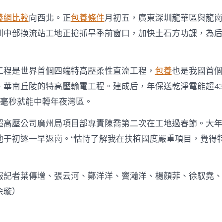
養網比較
向西北。正
包養條件
月初五，廣東深圳龍華區與龍
圳中部換流站工地正搶抓旱季前窗口，加快土石方功課，為
工程是世界首個四端特高壓柔性直流工程，
包養
也是我國首
、華南丘陵的特高壓輸電工程。建成后，年保送乾淨電能超4
9毫秒就能中轉年夜灣區。
超高壓公司廣州局項目部專責陳喬第二次在工地過春節。大
他于初逐一早返崗。“怙恃了解我在扶植國度嚴重項目，覺得特
報記者葉傳增、張云河、鄭洋洋、竇瀚洋、楊顏菲、徐馭堯
余璇）