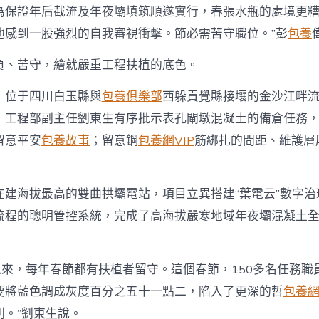
為保證年后截流及年夜壩填筑順遂實行，春張水瓶的處境更
他感到一股強烈的自我審視衝擊。節必需苦守職位。”彭
包養
負、苦守，繪就嚴重工程扶植的底色。
，位于四川白玉縣與
包養俱樂部
西躲貢覺縣接壤的金沙江畔
，工程部副主任劉東生有序批示表孔閘墩混凝土的備倉任務，
留意平安
包養故事
；留意鋼
包養網VIP
筋綁扎的間距、維護層
在建海拔最高的雙曲拱壩電站，項目立異搭建“葉電云”數字治
流程的聰明管控系統，完成了高海拔嚴寒地域年夜壩混凝土
年以來，每年春節都有扶植者留守。這個春節，150多名任務
要將藍色調成灰度百分之五十一點二，陷入了更深的哲
包養網d
刺。”劉東生說。