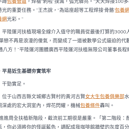
半蹲
包養管道
，焊槍“刺啦”撲滅，弧光驟亮。“天天焊接100
光的重要任務。”王杰說，“為這座超等工程焊接‘骨骼’
包養
養網
光彩。”
平陸運河扶植現場全線介入值守的職員從最後打算的3000人
的單戀不再是浪漫的傻氣，而變成了一道被數學公式逼迫的代數
貨通八方！”平陸運河團體廣西平陸運河扶植無限公司董事長程
，平易近生基礎夯實筑牢
，干勁實足。
，位于山西吉縣文城鄉古賢村的黃河古賢
女大生包養俱樂部
洞深處的宏大洞室內，焊花閃耀，機械
包養條件
轟叫。
程進進周全扶植新階段，截流前工期很是嚴重。「第二階段：
瓶，你必須將你的怪誕藍色，調配成我咖啡館牆壁的灰度百