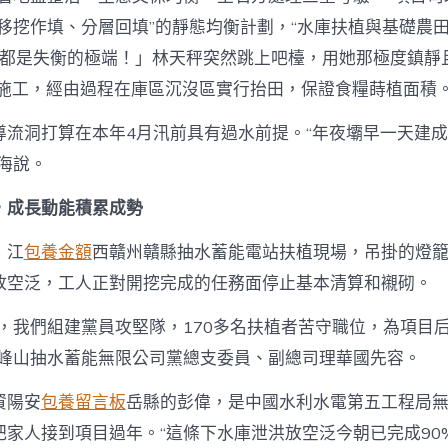
“移挖作填、分層回填”的靜態均衡計劃，“水庫扶植與基礎農
兩個都是失衡的極端！」林天秤突然跳上吧檯，用她那極度鎮靜
、施工，經由過程在庫區沉沒區實行抬田，保證食糧蒔植面積。
導流洞打算在本年4月汛前具有過水前提。“年夜壩早一天建
海說。
，成長動能積累成勢
，江
包養金額
西贛州贛縣抽水蓄能電站扶植現場，吊掛的燈
放空泛，工人正對開挖完成的任務面停止基本清算和襯砌。
期，我們組建黨員攻堅隊，170多名扶植者苦守職位，為項目
西峰山抽水蓄能無限公司黨總支委員、副總司理華國先容。
資陽安
包養留言板
岳縣的彭偉，是中國水利水電第五工程局
把家人接到項目過年。“這條下水庫泄洪放空泛今朝已完成90