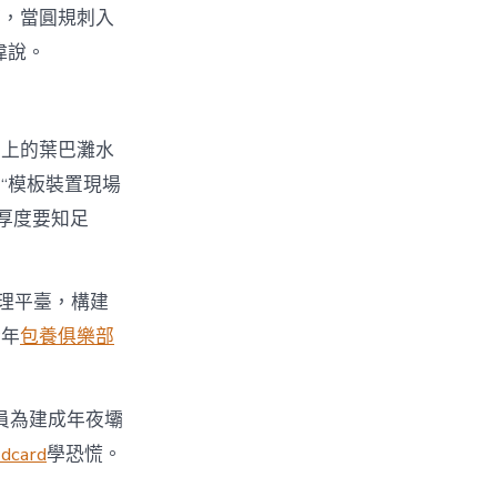
糟，當圓規刺入
偉說。
流上的葉巴灘水
“模板裝置現場
厚度要知足
理平臺，構建
全年
包養俱樂部
職員為建成年夜壩
card
學恐慌。