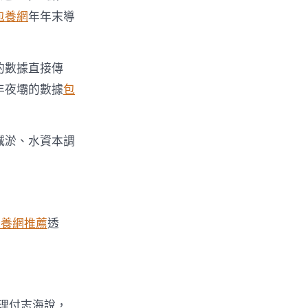
包養網
年年末導
的數據直接傳
年夜壩的數據
包
減淤、水資本調
包養網推薦
透
理付志海說，