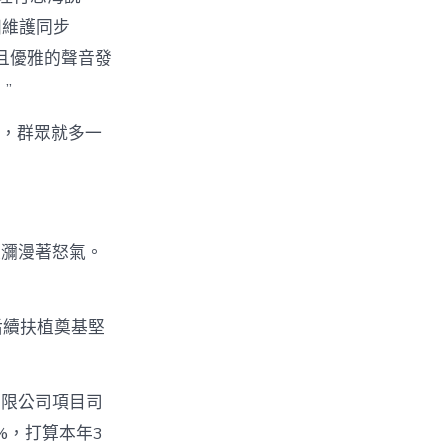
田維護同步
且優雅的聲音發
”
成，群眾就多一
籠瀰漫著怒氣。
后續扶植奠基堅
無限公司項目司
%，打算本年3