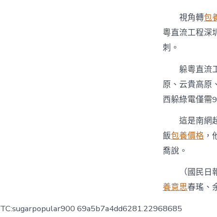
視角轉
包
粵直流工程深
刺。
躲粵直流
原、云貴高原
西躲綠電僅需
這是南網
飯
包養價格
，
喬說。
（國民日
養意思
春瑤、
TC:sugarpopular900 69a5b7a4dd6281.22968685