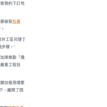
送進預約下訂地
斷層破裂
包養
”。
豎井工區司理丁
步驟。”
，加速推動「儀
」嚴重工程扶
關鍵扶植現場繁
下，離開了間