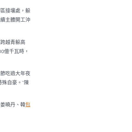
崗區接壤處，躲
后續主體開工沖
個跨越青躲高
30億千瓦時，
年節吃過大年夜
殊自豪。”陳
、姜曉丹、韓
包