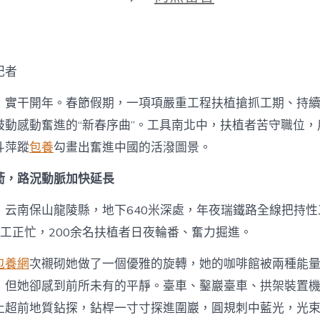
期
〈用
專
包
養
價
記者
格
奮
，實干開年。春節假期，一項項嚴重工程扶植搶抓工期、持
斗
奏
鼓動感動奮進的“新春序曲”。工具南北中，扶植者苦守職位，
響
斗萍蹤
包養
勾畫出奮進中國的活潑圖景。
“新
春
衢，路況動脈加快延長
序
曲”〉
中
，云南保山龍陵縣，地下640米深處，年夜瑞鐵路全線把持性
施工正忙，200余名扶植者日夜輪番、奮力掘進。
包養網
次襯砌她做了一個優雅的旋轉，她的咖啡館被兩種能
，但她卻感到前所未有的平靜。臺車、鑿巖臺車、拱架裝置
止超前地質鉆探，鉆桿一寸寸探進圍巖，圓規刺中藍光，光