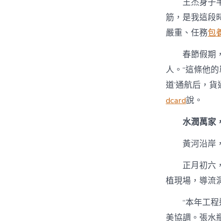
王杰身子
筋，是我這段時
嚴重、任務
包
春節假期，
人。“這條他
道’通航后，
dcard
說。
水潤萬家
黃河沿岸
正月初六
植現場，導流
“本年工
美協調。張水