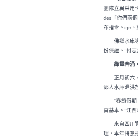
團隊立異采用
des「你們
布指令。ign
佛鄉水庫
份保證。”付志
綠電奔涌
正月初六
鄙人水庫泄洪
“春節假
實基本。”江
來自四川
理，本年特意