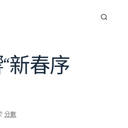
搜
尋
切
換
開
關
“新春序
於
分數