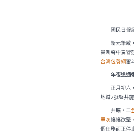
者
國民日報
新元肇啟
轟叫聲中奏響
台灣包養網
奮
年夜道通
正月初六
地道2號豎井
井底，二
單次
搖搖欲墜
個任務面正停