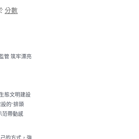
於
分數
監管 筑牢漂亮
個生態文明建設
建設的“排頭
示范帶動感
商
己的方式，強