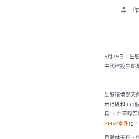
文
作
章
作
者
5月29日，生
中國建設生態
生態環境部天
示范區和331個
兵”，在晉陞區
BMW零件
化。
具體林天秤，