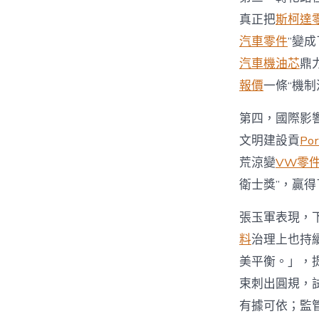
真正把
斯柯達
汽車零件
”變
汽車機油芯
鼎
報價
一條“機
第四，國際影
文明建設貢
Po
荒涼變
VW零
衛士獎”，贏
張玉軍表現，
料
治理上也持
美平衡。」，
束刺出圓規，
有據可依；監