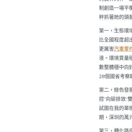
制創造一場平
秤抓著她的頭
第一，生態環
比全國程度超
更厲害
汽車零
液。環境質量
數整體穩中向
28個國省考
第二，綠色發
控”向碳排放“
試圖在我的單
期，深圳的萬
第三，轉化路