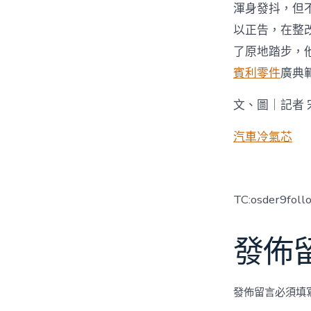
渾身發抖，但
以正告，在整
了原地踏步，
賓利零件
廣典
文、圖｜記者 
汽車冷氣芯
TC:osder9fol
發佈
發佈留言必須填