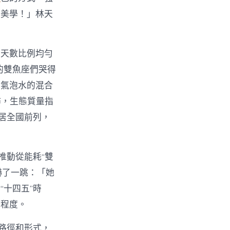
本美學！」林天
良天數比例均勻
的雙魚座們哭得
與氣泡水的混合
佈，生態質量指
居全國前列，
推動從能耗“雙
嚇了一跳：「她
十四五”時
優程度。
路徑和形式，