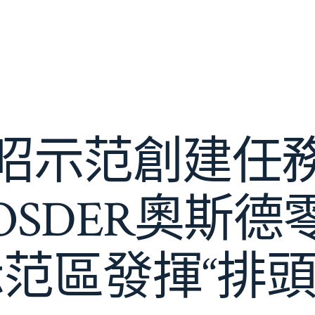
昭示范創建任
OSDER奧斯德
示范區發揮“排