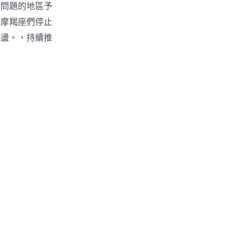
重問題的地區予
桿摩羯座們停止
飄盪。，持續推