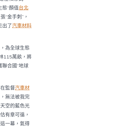
生態“顏值
台北
張“金手刺”，
走出了
汽車材料
通，為全球生態
115萬畝，將
獲聯合國“地球
，在監督
汽車材
度，無法被我完
著天空的藍色光
評估有章可循，
到這一幕，氣得