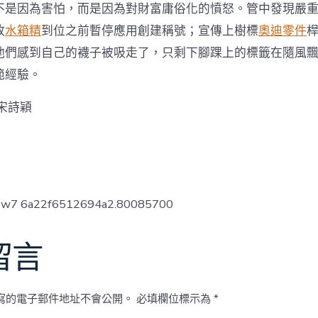
不是因為害怕，而是因為對財富庸俗化的憤怒。管中發現嚴
改
水箱精
到位之前暫停應用創建稱號；宣傳上樹標
奧迪零件
他們感到自己的襪子被吸走了，只剩下腳踝上的標籤在隨風
範經驗。
宋詩穎
low7 6a22f6512694a2.80085700
留言
寫的電子郵件地址不會公開。
必填欄位標示為
*