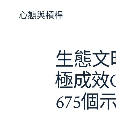
跳
至
心態與槓桿
主
要
內
容
生態文
極成效
675個