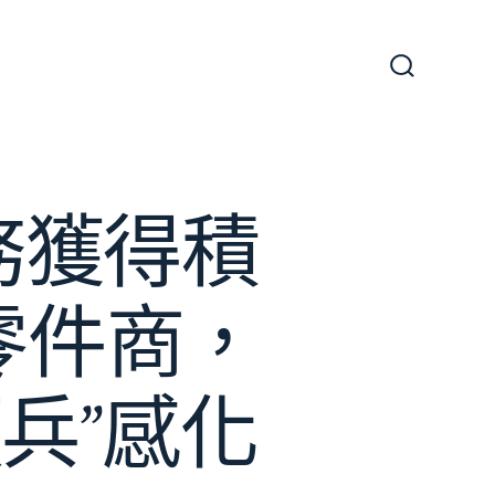
搜
尋
切
換
開
關
務獲得積
零件商，
頭兵”感化