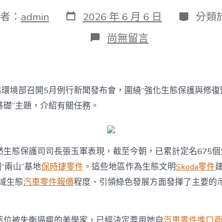
發
分
者：
admin
2026 年 6 月 6 日
分類
表
類
日
在
尚無留言
期
〈生
態
文
昭
示
態環境部召開5月例行新聞發布會，圍繞“強化生態保護與修復
范
創
基礎”主題，介紹有關任務。
建
任
務
獲
然生態保護司司長張玉軍表現，截至今朝，已累計定名675
得
積
“兩山”基地
保時捷零件
。這些地區作為生態文明
Skoda零件
極
域生態
汽車零件報價
程度、引領綠色發展方面發揮了主要的
成
效
OSDER
奧
這位被失衡逼瘋的美學家，已經決定要用她自
汽車零件進口