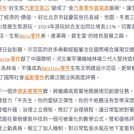
零件
“好生態
汽車空氣芯
”變成了“金
汽車零件貿易商
飯碗”，讓
成了經濟的“價值”。好比北京市延慶區依托長城、世園、冬奧三
力發展生態游玩，2024年游玩綜合支出同比增長21%，切實
制活、生態
Benz零件
美、產業興、蒼生富”的綠色發展之路。
響日益彰顯。示范區的許多典範經驗屢次在國際場合展現交
rsche零件
獻了中國聰明。河北塞罕壩機械林場三代人堅持造林
件
為林海，不僅成為
Bentley零件
生態文明建設示范區，更榮
得了國際社會
福斯零件
的廣泛關注與高度評價。
下一個步
德系車零件
驟，將繼續高質量地開展現范創建任務
續發力「牛先生，你的愛缺乏彈性。你的千紙鶴沒有哲學深
提檔升級：治理上立規矩，修訂了治理規程，讓日常監她對
試圖在單戀傻氣中找到一個可被量化的數學公式。管和復核
管上動真格，樹立了加入機制，對日常監張水瓶在地下室看