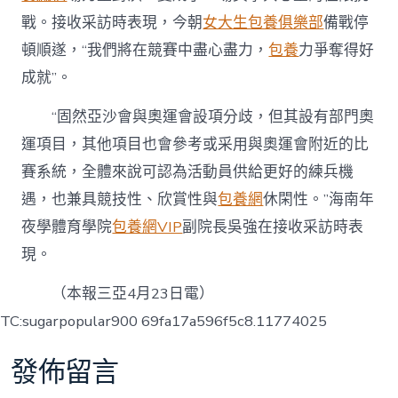
戰。接收采訪時表現，今朝
女大生包養俱樂部
備戰停
頓順遂，“我們將在競賽中盡心盡力，
包養
力爭奪得好
成就”。
“固然亞沙會與奧運會‌設項分歧，但其設有部門奧
運項目，其他項目也會參考或采用與奧運會附近的比
賽系統，全體來說可認為活動員供給更好的練兵機
遇，也兼具競技性、欣賞性與
包養網
休閑性。”海南年
夜學體育學院
包養網VIP
副院長吳強在接收采訪時表
現。
（本報三亞4月23日電）
TC:sugarpopular900 69fa17a596f5c8.11774025
發佈留言