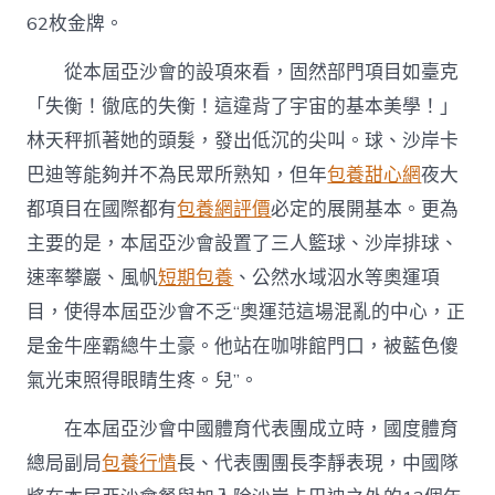
62枚金牌。
從本屆亞沙會的設項來看，固然部門項目如臺克
「失衡！徹底的失衡！這違背了宇宙的基本美學！」
林天秤抓著她的頭髮，發出低沉的尖叫。球、沙岸卡
巴迪等能夠并不為民眾所熟知，但年
包養甜心網
夜大
都項目在國際都有
包養網評價
必定的展開基本。更為
主要的是，本屆亞沙會設置了三人籃球、沙岸排球、
速率攀巖、風帆
短期包養
、公然水域泅水等奧運項
目，使得本屆亞沙會不乏“奧運范這場混亂的中心，正
是金牛座霸總牛土豪。他站在咖啡館門口，被藍色傻
氣光束照得眼睛生疼。兒”。
在本屆亞沙會中國體育代表團成立時，國度體育
總局副局
包養行情
長、代表團團長李靜表現，中國隊