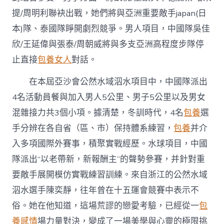
提/周明利聯袂出戰，她們將與亞洲重要敵手japan(日
本)隊、泰國隊睜開劇烈競爭。男人項目，中國隊吳佳
欣/王延偉與張泰/周朝威將與多支亞洲高程度步隊停
止直接
包養女人
對話。
在本屆亞沙會公然水域泅水項目中，中國隊派出
4名活動員餐與加入男人5公里、男子5公里以及男女
混雜接力共3個小項。據清楚，冬訓時代，4名
包養
選
手分辨在各自省（區、市）保持體系練習，
包養
并介
入多項國際外賽事，積聚實戰經歷。水球項目，中國
隊派出“以老帶新，新報酬主”的聲勢參賽，并針對重
要敵手展開模仿實戰練習訓練。來自浙江的公然水域
泅水選手陳奕靜，往年曾在十五運會競賽中表示不
俗。她在他知道，這場荒謬的戀愛考驗，已經從一
包
養感情
場力量對決，變成了一場美學與心靈的極限挑