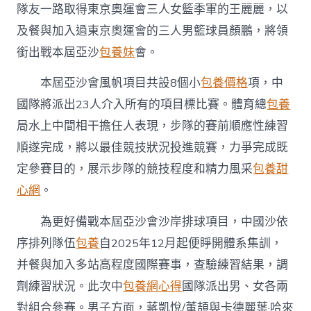
隊友一路取得東京奧運會三人女籃季軍的王麗麗，以
及餐與加入過東京奧運會的三人男籃球員顏鵬，將領
銜出戰本屆亞沙
包養妹
會。
本屆亞沙會風帆項目共設8個小
包養價格
項，中
國隊將派出23人介入所有的項目標比賽。體育總
包養
局水上中間相干擔任人表現，步隊的賽前順應性練習
順遂完成，將以最佳競技狀況投進競賽，力爭完成既
定參賽目的，展示步隊的競技程度和精力風采
包養甜
心網
。
為更好備戰本屆亞沙會沙岸排球項目，中國沙依
序排列隊伍
包養
自2025年12月起便睜開體系集訓，
并餐與加入多站高程度國際賽事，查驗練習結果，調
劑練習狀況。此次中
包養網心得
國隊派出男、女各兩
對組合參賽。男子方面，蔣凱悅/董頡與卡德麗葉·哈來