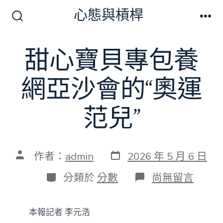
跳
心態與槓桿
至
搜
選
尋
單
主
切
甜心寶貝專包養
要
換
開
內
關
網亞沙會的“奧運
容
范兒”
發
文
作者：
admin
2026 年 5 月 6 日
表
章
日
作
分
在
分類於
分數
尚無留言
期
者
類
〈甜
心
寶
本報記者 李元浩
貝