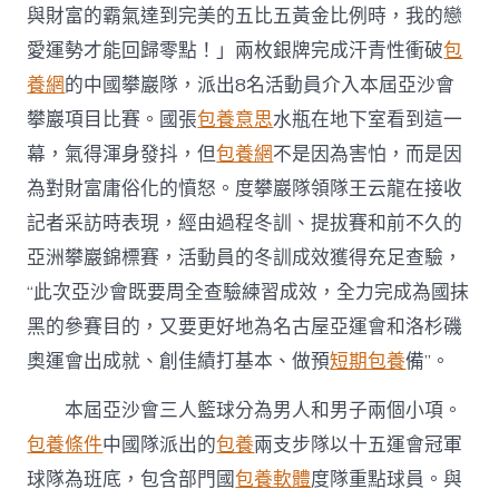
與財富的霸氣達到完美的五比五黃金比例時，我的戀
愛運勢才能回歸零點！」兩枚銀牌完成汗青性衝破
包
養網
的中國攀巖隊，派出8名活動員介入本屆亞沙會
攀巖項目比賽。國張
包養意思
水瓶在地下室看到這一
幕，氣得渾身發抖，但
包養網
不是因為害怕，而是因
為對財富庸俗化的憤怒。度攀巖隊領隊王云龍在接收
記者采訪時表現，經由過程冬訓、提拔賽和前不久的
亞洲攀巖錦標賽，活動員的冬訓成效獲得充足查驗，
“此次亞沙會既要周全查驗練習成效，全力完成為國抹
黑的參賽目的，又要更好地為名古屋亞運會和洛杉磯
奧運會出成就、創佳績打基本、做預
短期包養
備”。
本屆亞沙會三人籃球分為男人和男子兩個小項。
包養條件
中國隊派出的
包養
兩支步隊以十五運會冠軍
球隊為班底，包含部門國
包養軟體
度隊重點球員。與