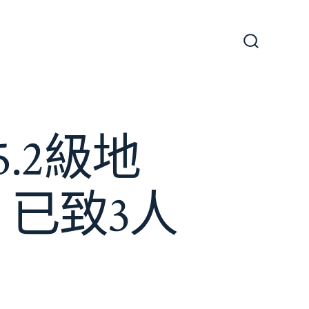
搜
尋
切
換
開
關
.2級地
，已致3人