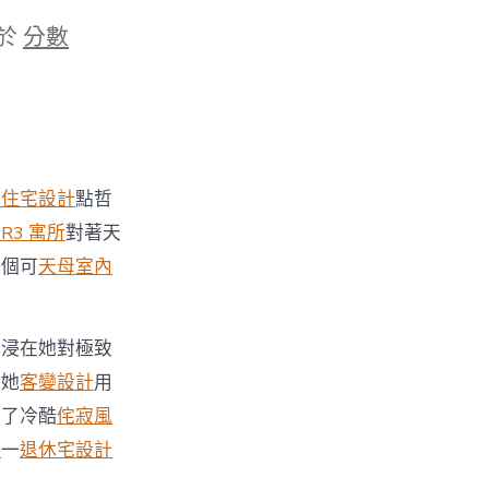
於
分數
式住宅設計
點哲
 R3 寓所
對著天
一個可
天母室內
沉浸在她對極致
起她
客變設計
用
出了冷酷
侘寂風
計
一
退休宅設計