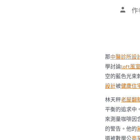
文
作
章
作
者
那
中醫診所設
學討論
loft
空的藍色光束
設計
被
健康住
林天秤
老屋翻
平衡的追求中
來測量咖啡因
的警告。他的
道被數學公
商