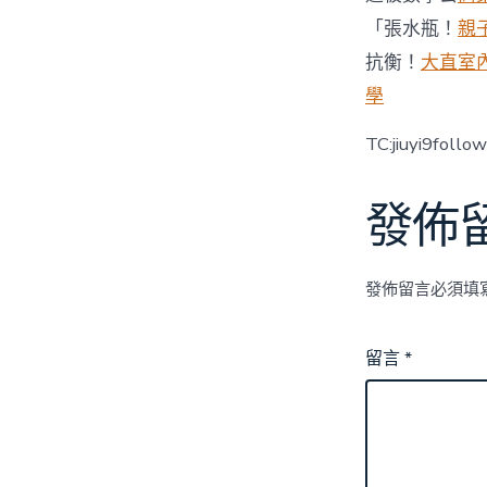
「張水瓶！
親
抗衡！
大直室
學
TC:jiuyi9foll
發佈
發佈留言必須填
留言
*