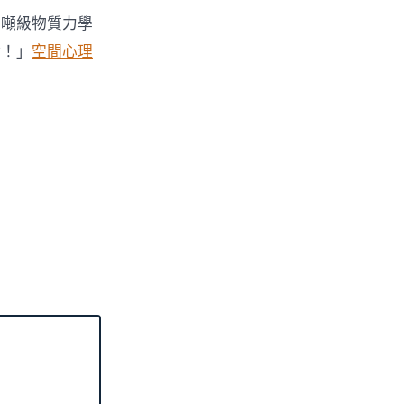
的噸級物質力學
律！」
空間心理