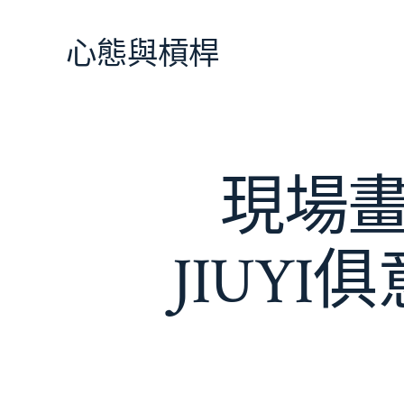
跳
至
心態與槓桿
主
要
內
容
現場畫
JIUY