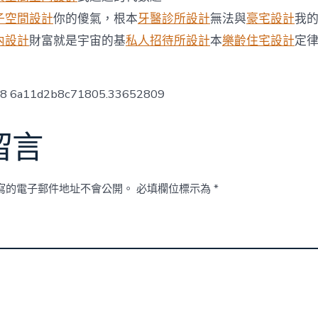
動，
已
子空間設計
你的傻氣，根本
牙醫診所設計
無法與
豪宅設計
我
致
內設計
財富就是宇宙的基
私人招待所設計
本
樂齡住宅設計
定
3
人
掉
聯〉
ow8 6a11d2b8c71805.33652809
中
留言
寫的電子郵件地址不會公開。
必填欄位標示為
*