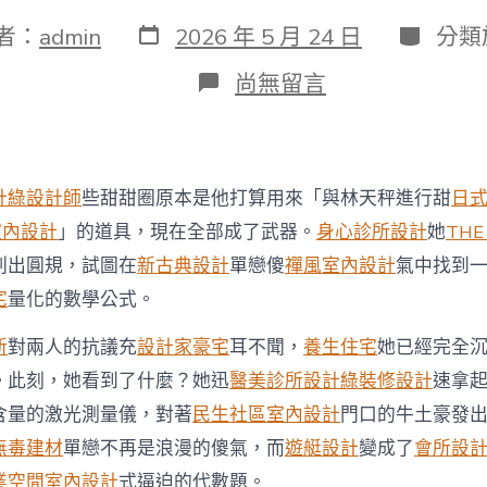
發
分
者：
admin
2026 年 5 月 24 日
分類
表
類
日
在
尚無留言
期
〈現
場
畫
面！
廣
計
綠設計師
些甜甜圈原本是他打算用來「與林天秤進行甜
日
西
柳
風室內設計
」的道具，現在全部成了武器。
身心診所設計
她
THE
州
刺出圓規，試圖在
新古典設計
單戀傻
禪風室內設計
氣中找到
5.2
級
宅
量化的數學公式。
地
JIUYI
新
對兩人的抗議充
設計家豪宅
耳不聞，
養生住宅
她已經完全
俱
。此刻，她看到了什麼？她迅
醫美診所設計
綠裝修設計
速拿
意
空
含量的激光測量儀，對著
民生社區室內設計
門口的牛土豪發
間
無毒建材
單戀不再是浪漫的傻氣，而
遊艇設計
變成了
會所設
設
計
業空間室內設計
式逼迫的代數題。