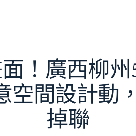
面！廣西柳州5
I俱意空間設計動
掉聯