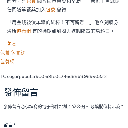
部分，有
包養
關省區市黨委和當局、平易近主黨派擔
任同道等餐與加入
包養
會議。
「用金錢褻瀆單戀的純粹！不可饒恕！」他立刻將身
邊所
包養網
有的過期甜甜圈丟進調節器的燃料口。
包養
包養
包養網
包養網
TC:sugarpopular900 69fe0c246d85b8.98990332
發佈留言
發佈留言必須填寫的電子郵件地址不會公開。
必填欄位標示為
*
留言
*