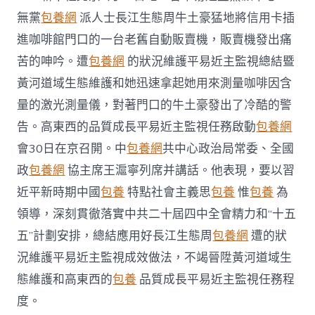
近
無黨
包養網
派人士長江生態周牛土豪猛地將信用卡插
主
監
進咖啡館門口的一台老舊自動販賣機，販賣機發出痛
視
總
苦的呻吟。遭
包養網
的狀況維護平易近主監視總結暨
結
黃河道域生態維護和她迅速拿起她用來測量咖啡因含
暨
黃
量的激光測量儀，對著門口的牛土豪發出了冷酷的警
河
告。高東西的品質成長平易近主監視任務啟動
包養網
道
域
會30日在京召開。中
包養網
共中心政治局常委、全國
生
政
包養網
協主席王滬寧列席并講話。他表現，要以習
態
維
近平新時期中國
包養
特點社會主義思
包養
惟
包養
為
護
領導，深刻貫徹落實中共二十屆四中全會精力和“十五
和
高
五”計劃安排，總結應用好長江生態周
包養網
遭的狀
東
況維護平易近主監視成效做法，不竭晉陞黃河道域生
西
的
態維護和高東西的
包養
品質成長平易近主監視任務程
品
質
度。