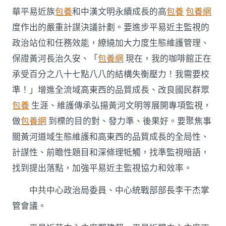
刻
華平易近族
包養
和中漢文明永續成長的高
包養
包養網
貫
徹
度作出的嚴重計謀決議計劃。要進步平易近主監視的
落
政治站位和任務效能，繚繞加大力度生態維護管理、
實
中
保證黃河長治久安、「
包養網
現在，我的咖啡館正在
共
承受百分之八十七點八八的結構失衡壓力！我需要校
中
心
準！」增進全流域高東西的品質成長、改良國民群眾
決
包養
生涯、維護傳承弘揚黃河文明等展開專項監視，
議
計
做
包養網
到標的目的對、發力準、後果好。要聚焦事
劃
安
關黃河道域生態維護和高東西的品質成長的全局性、
排
計謀性、前瞻性題目和深條理牴觸，找準監視暗語，
不
竭
找到提出落點，加強平易近主監視協力和效率。
進
步
中共中心政治局委員、中心統戰部部長李干杰掌
平
管會議。
易
近