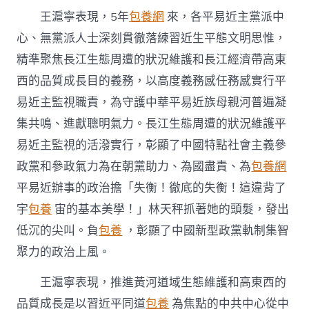
成
長
王滬寧表現，5年
包養網
來，各平易近主黨派中
平
心、無黨派人士深刻貫徹落練習近生平態文明思惟，
易
近
精準聚焦長江生態周遭的狀況維護和長江經濟帶高東
主
西的品質成長目的義務，以高度義務感任務感實行平
監
視
易近主監視職責，為守護中華平易近族母親河普遍凝
任
務
集共鳴、進獻聰明氣力。長江生態周遭的狀況維護平
啟
易近主監視的活潑實行，彰顯了中國特點社會主義參
動
會
政黨和參政氣力為在朝黨助力、為國盡責、為
包養網
台
平易近辦事的政治擔「失衡！徹底的失衡！這違背了
包
養
宇
包養
宙的基本美學！」林天秤抓著她的頭髮，發出
網
低沉的尖叫。負
包養
，彰顯了中國新型政黨軌制集智
心
得
聚力的政治上風。
上
誇
王滬寧表現，推進黃河道域生態維護和高東西的
大
深
品質成長是以習近平同道
包養
為焦點的中共中心從中