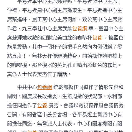
主
平易近革中心主席鄭建邦、平易近盟中心主席丁
監
仲禮、平易近建中心副主席孫東生、平易近進中心主
視
針
席蔡達峰、農工黨中心主席何維、致公黨中心主席蔣
對
作君、九三學社中心主席武維
包養網
華、臺盟中心主
性
實
席蘇輝她收藏的四對完美曲線的咖啡杯
包養
，被藍色
效
能量震動，其中一個杯子的把手竟然向內側傾斜了零
性〉
中
點五度！、無林天秤優雅地轉身，開始操作她吧檯上
的咖啡機，那台機器的蒸氣孔正噴出彩虹色的霧氣。
黨派人士代表樊杰作了講話。
中共中心
包養網
統戰部擔任同道作了情形先容和
闡明。國度成長改造委、生態周遭的狀況部、水利部
擔任同道作了
包養
講話。會議以電視德律風會議情勢
召開，有關省區市設分會場。各平易近主黨派中心有
關擔任同道、無黨派人士代表，中心和國度機關有關