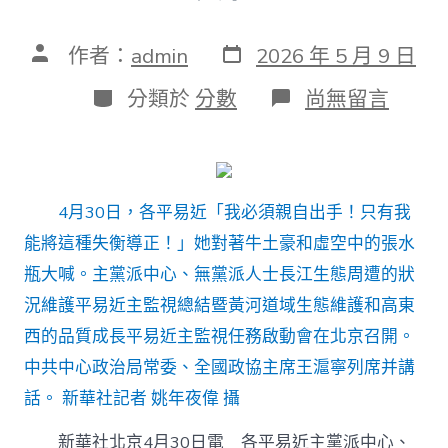
發
文
作者：
admin
2026 年 5 月 9 日
表
章
日
作
分
在
分類於
分數
尚無留言
期
者
類
〈王
滬
寧
在
長
4月30日，各平易近「我必須親自出手！只有我
江
生
能將這種失衡導正！」她對著牛土豪和虛空中的張水
態
瓶大喊。主黨派中心、無黨派人士長江生態周遭的狀
周
遭
況維護平易近主監視總結暨黃河道域生態維護和高東
的
狀
西的品質成長平易近主監視任務啟動會在北京召開。
況
中共中心政治局常委、全國政協主席王滬寧列席并講
維
護
話。 新華社記者 姚年夜偉 攝
平
易
新華社北京4月30日電 各平易近主黨派中心、