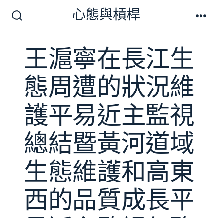
跳
心態與槓桿
至
搜
選
尋
單
主
切
王滬寧在長江生
要
換
開
內
關
態周遭的狀況維
容
護平易近主監視
總結暨黃河道域
生態維護和高東
西的品質成長平