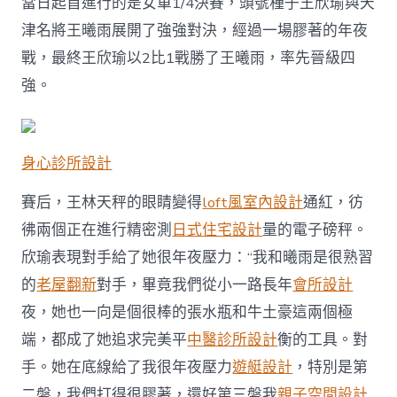
當日起首進行的是女單1/4決賽，頭號種子王欣瑜與天
明
日
津名將王曦雨展開了強強對決，經過一場膠著的年夜
攜
戰，最終王欣瑜以2比1戰勝了王曦雨，率先晉級四
手
袁
強。
悅
沖
擊
十
身心診所設計
五
運
賽后，王林天秤的眼睛變得
loft風室內設計
通紅，彷
會
網
彿兩個正在進行精密測
日式住宅設計
量的電子磅秤。
球
欣瑜表現對手給了她很年夜壓力：“我和曦雨是很熟習
女
雙
的
老屋翻新
對手，畢竟我們從小一路長年
會所設計
金
夜，她也一向是個很棒的張水瓶和牛土豪這兩個極
牌〉
中
端，都成了她追求完美平
中醫診所設計
衡的工具。對
手。她在底線給了我很年夜壓力
遊艇設計
，特別是第
二盤，我們打得很膠著，還好第三盤我
親子空間設計