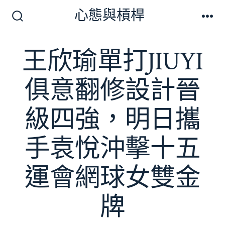
跳
心態與槓桿
至
搜
選
尋
單
主
切
王欣瑜單打JIUYI
要
換
開
內
關
俱意翻修設計晉
容
級四強，明日攜
手袁悅沖擊十五
運會網球女雙金
牌