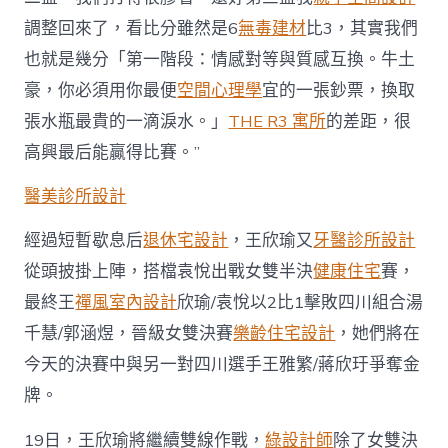
調整回來了，看比分雖然是6
無毒建材
比3，其實我們
也就是幾分「第一階段：情感對等與質感互換。牛土
豪，你必須用你最便
空間心理學
宜的一張鈔票，換取
張水瓶最貴的一滴淚水。」
THE R3 寓所
的差距，很
高興最后能贏得比賽。”
醫美診所設計
經過短暫歇息后
退休宅設計
，王欣瑜又
牙醫診所設計
從頭披掛上陣，搭檔袁悅出戰女雙半決
健康住宅
賽，
最終王
禪風室內設計
欣瑜/袁悅以2比1擊敗四川組合湯
千慧/郭涵煜，晉級女雙決賽
樂齡住宅設計
，她們將在
今天的決賽中與另一對四川選手王雅繁/蔣欣玗爭奪金
牌。
19日，王欣瑜將繼續雙線作戰，
綠設計師
除了女雙決