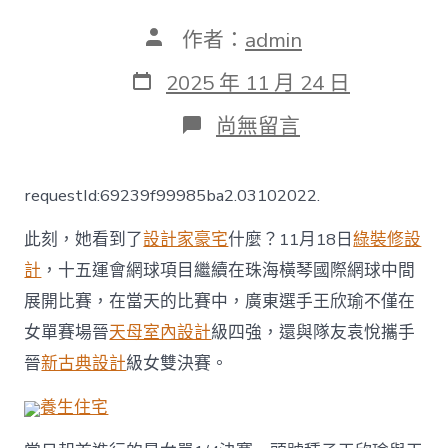
文
作者：
admin
章
作
發
2025 年 11 月 24 日
者
表
日
在
尚無留言
期
〈王
欣
瑜
requestId:69239f99985ba2.03102022.
單
打
此刻，她看到了
設計家豪宅
什麼？11月18日
綠裝修設
JIUYI
俱
計
，十五運會網球項目繼續在珠海橫琴國際網球中間
意
展開比賽，在當天的比賽中，廣東選手王欣瑜不僅在
翻
修
女單賽場晉
天母室內設計
級四強，還與隊友袁悅攜手
設
計
晉
新古典設計
級女雙決賽。
晉
級
養生住宅
四
強，