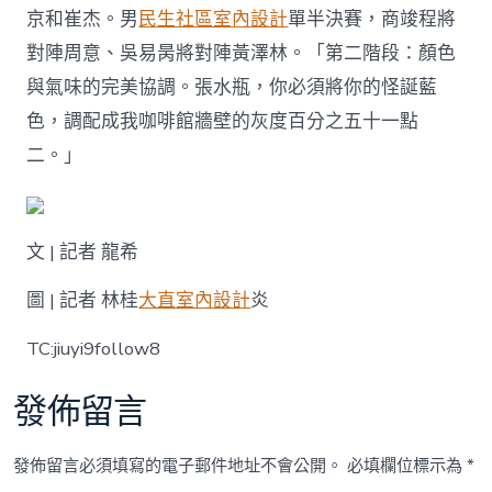
京和崔杰。男
民生社區室內設計
單半決賽，商竣程將
對陣周意、吳易昺將對陣黃澤林。「第二階段：顏色
與氣味的完美協調。張水瓶，你必須將你的怪誕藍
色，調配成我咖啡館牆壁的灰度百分之五十一點
二。」
文 | 記者 龍希
圖 | 記者 林桂
大直室內設計
炎
TC:jiuyi9follow8
發佈留言
發佈留言必須填寫的電子郵件地址不會公開。
必填欄位標示為
*