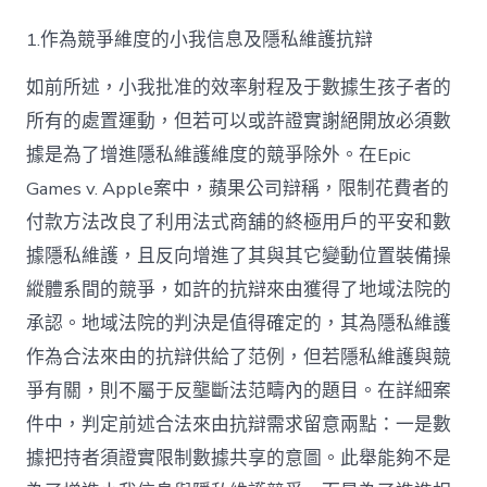
1.作為競爭維度的小我信息及隱私維護抗辯
如前所述，小我批准的效率射程及于數據生孩子者的
所有的處置運動，但若可以或許證實謝絕開放必須數
據是為了增進隱私維護維度的競爭除外。在Epic
Games v. Apple案中，蘋果公司辯稱，限制花費者的
付款方法改良了利用法式商舖的終極用戶的平安和數
據隱私維護，且反向增進了其與其它變動位置裝備操
縱體系間的競爭，如許的抗辯來由獲得了地域法院的
承認。地域法院的判決是值得確定的，其為隱私維護
作為合法來由的抗辯供給了范例，但若隱私維護與競
爭有關，則不屬于反壟斷法范疇內的題目。在詳細案
件中，判定前述合法來由抗辯需求留意兩點：一是數
據把持者須證實限制數據共享的意圖。此舉能夠不是