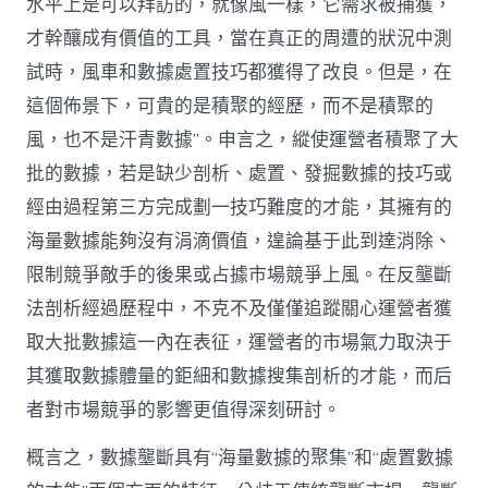
水平上是可以拜訪的，就像風一樣，它需求被捕獲，
才幹釀成有價值的工具，當在真正的周遭的狀況中測
試時，風車和數據處置技巧都獲得了改良。但是，在
這個佈景下，可貴的是積聚的經歷，而不是積聚的
風，也不是汗青數據”。申言之，縱使運營者積聚了大
批的數據，若是缺少剖析、處置、發掘數據的技巧或
經由過程第三方完成劃一技巧難度的才能，其擁有的
海量數據能夠沒有涓滴價值，遑論基于此到達消除、
限制競爭敵手的後果或占據市場競爭上風。在反壟斷
法剖析經過歷程中，不克不及僅僅追蹤關心運營者獲
取大批數據這一內在表征，運營者的市場氣力取決于
其獲取數據體量的鉅細和數據搜集剖析的才能，而后
者對市場競爭的影響更值得深刻研討。
概言之，數據壟斷具有“海量數據的聚集”和“處置數據