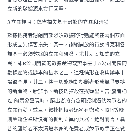
立新的數據源來實行回擊。
3.立異梗阻：傷害損失基于數據的立異和研發
數據把持者謝絕開放必須數據的行動能夠在兩個方面
形成立異傷害損失：其一，謝絕開放的行動將克制各
類基于必須數據的立異和研發。尤其是疊加式的立
異，即B公司開闢的數據產物或辦事基于A公司開闢的
數據產物或辦事的基本之上，這種情形在收集辦事市
場很罕見。其二，將一切能夠對壟斷者形成競爭要挾
的新產物、新辦事、新技巧抹殺在搖籃里。當“贏者通
吃”的景象呈現時，勝出者將有念頭扼制潛伏競爭者的
立異行動。並且，數據把持者還擁有微軟、IBM等晚
期壟斷企業所沒有的扼制立異的兵器，絕對而言，曩
昔的壟斷者不太清楚本身的花費者或競爭敵手正在做