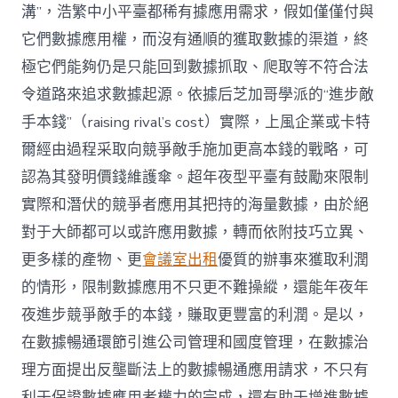
溝”，浩繁中小平臺都稀有據應用需求，假如僅僅付與
它們數據應用權，而沒有通順的獲取數據的渠道，終
極它們能夠仍是只能回到數據抓取、爬取等不符合法
令道路來追求數據起源。依據后芝加哥學派的“進步敵
手本錢”（raising rival’s cost）實際，上風企業或卡特
爾經由過程采取向競爭敵手施加更高本錢的戰略，可
認為其發明價錢維護傘。超年夜型平臺有鼓勵來限制
實際和潛伏的競爭者應用其把持的海量數據，由於絕
對于大師都可以或許應用數據，轉而依附技巧立異、
更多樣的產物、更
會議室出租
優質的辦事來獲取利潤
的情形，限制數據應用不只更不難操縱，還能年夜年
夜進步競爭敵手的本錢，賺取更豐富的利潤。是以，
在數據暢通環節引進公司管理和國度管理，在數據治
理方面提出反壟斷法上的數據暢通應用請求，不只有
利于保證數據應用者權力的完成，還有助于增進數據