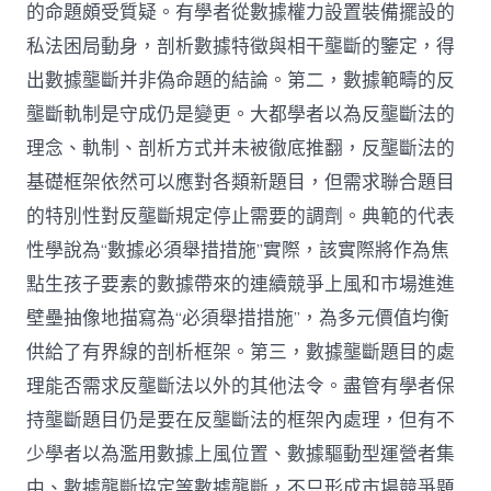
的命題頗受質疑。有學者從數據權力設置裝備擺設的
私法困局動身，剖析數據特徵與相干壟斷的鑒定，得
出數據壟斷并非偽命題的結論。第二，數據範疇的反
壟斷軌制是守成仍是變更。大都學者以為反壟斷法的
理念、軌制、剖析方式并未被徹底推翻，反壟斷法的
基礎框架依然可以應對各類新題目，但需求聯合題目
的特別性對反壟斷規定停止需要的調劑。典範的代表
性學說為“數據必須舉措措施”實際，該實際將作為焦
點生孩子要素的數據帶來的連續競爭上風和市場進進
壁壘抽像地描寫為“必須舉措措施”，為多元價值均衡
供給了有界線的剖析框架。第三，數據壟斷題目的處
理能否需求反壟斷法以外的其他法令。盡管有學者保
持壟斷題目仍是要在反壟斷法的框架內處理，但有不
少學者以為濫用數據上風位置、數據驅動型運營者集
中、數據壟斷協定等數據壟斷，不只形成市場競爭題