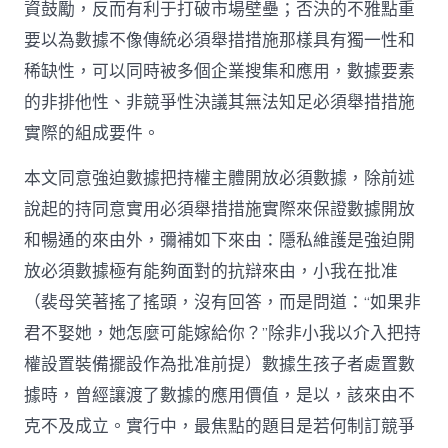
資鼓勵，反而有利于打破市場壁壘；否決的不雅點重
要以為數據不像傳統必須舉措措施那樣具有獨一性和
稀缺性，可以同時被多個企業搜集和應用，數據要素
的非排他性、非競爭性決議其無法知足必須舉措措施
實際的組成要件。
本文同意強迫數據把持權主體開放必須數據，除前述
說起的持同意實用必須舉措措施實際來保證數據開放
和暢通的來由外，彌補如下來由：隱私維護是強迫開
放必須數據極有能夠面對的抗辯來由，小我在批准
（裴母笑著搖了搖頭，沒有回答，而是問道：“如果非
君不娶她，她怎麼可能嫁給你？”除非小我以介入把持
權設置裝備擺設作為批准前提）數據生孩子者處置數
據時，曾經讓渡了數據的應用價值，是以，該來由不
克不及成立。實行中，最焦點的題目是若何制訂競爭