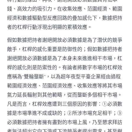
錢、高效力的吸引力。在收集效應、范圍經濟、範圍
經濟和數據驅動型反應回路的疊加感化下，數據把持
者的杠桿行動浮現出明顯的累積效應。
假如數據把持者謝絕開放必須數據是為了潛伏的競爭
敵手，杠桿的感化重要是防御性的；假如數據把持者
謝絕開放必須數據是為了本身未來進進相干市場，杠
桿的感化則是防禦性的。有論者將數字市場的杠桿效
應稱為“雙輪壟斷”，以為超年夜型平臺企業經由過程
範圍經濟效應、范圍經濟效應、收集效應等將其市場
氣力延長輻射到其他範疇，從而壟斷多個相干市場。
凡是而言，杠桿效應遭到三個原因的影響：①必須數
據是市場準進不成或缺的；②所涉市場充足相干；③
必須數據把持者擁有盡對的市場上風，乃至懇求拜訪
者無法超出它向下游或下流競爭者提出需求，甚至樹