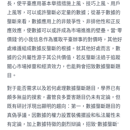
長，使平臺應用基本舉措措施上風、技巧上風、用戶
上風等，可以或許壟斷必定量的數據；從基于數據的
壟斷來看，數據應用上的非競爭性、非排他性和正反
應效應，使數據可以或許成為市場進進的壁壘。當“零
價錢”的小我信息作為獲取平臺辦事的對價時，其他好
處維護組成數據反壟斷的根據。就其他好處而言，數
據的公共屬性源于其公共價值，若反壟斷法過于追蹤
關心市場掉靈和經濟效力，也能夠會招致數據壟斷題
目。
對于能否需求以及若何處理數據壟斷題目，學界已有
頗多無益的摸索，盡管良多要害題目仍未有定論，但
既有研討浮現出顯明的趨向：第一，數據壟斷題目的
真偽爭議。因數據的權力設置裝備擺設和私法屬性未
有定論，加上數據特徵的劇烈辯論，招致“數據壟斷”