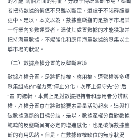
的才能”兩個方面的特征，分歧于傳統壟斷市場，壟斷
者把持數據的價值不只難以斷定，還處于不竭靜態變
更中。是以，本文以為，數據壟斷指的是數字市場某
一行業內多數運營者，憑仗其處置數據的才能獲取并
把持海量數據，不竭強化和應用海量數據的聚集以主
導市場的狀況。
（二）數據產權分置的反壟斷窘境
數據產權分置，是將把持權、應用權、運營權等多項
聚集組成的“權力束”停止分化，次序上遵守先“分”后
“置”的邏輯，本質上是對數據把持者和應用者分辨賦
權。產權分置意在將數據要素盡量活動起來，這與打
破數據壟斷的目標分歧，是以，數據產權分置對數據
範疇的反壟斷具有必定的增進感化，也是破解數據壟
斷的有用思緒。但是，在數據確權缺位的無序狀況