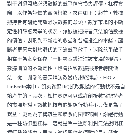
對于謝絕開放必須數據的競爭傷害損失評價，杠桿實
際可以作為評價的實際根據，來由如下：起首，數據
把持者有謝絕開放必須數據的念頭。數字市場的不斷
定性和靜態競爭的狀況，讓數據把持者無法預估數據
的價值，斟酌到不斷定的收益和曾經投進的本錢，壟
斷者更愿意對於潛伏的下流競爭敵手，消除競爭敵手
相當于為本身保存了一個零本錢進進該市場的機遇。
數據價值的不斷定性，也會招致數據把持者轉變做
法，從一開端的答應拜訪改變成謝絕拜訪，HiQ v.
LinkedIn案中，領英謝絕HiQ抓取數據的行動就不是自
始產生的。其次，杠桿實際可以或許剖析數據把持者
的市場計謀。數據把持者的謝絕行動并不只僅是為了
獲益，更是為了構筑生態體系的圍墻花圃，謝絕行動
是一種防御型杠桿，這就是單一壟斷利潤無法說明杠
桿行動的緣由。再次，謝絕開放必須數據具有低本