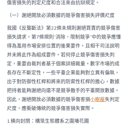
傷害損失的判定尺度和合法來由抗辯規定。
（一）謝絕開放必須數據的競爭傷害損失評價尺度
我國《反壟斷法》第22條未規則謝絕買賣的競爭傷害
損失請求，第7條規則“消除、限制競爭”中的競爭應懂
得為濫用市場安排位置的後果要件，且相干司法說明
并未將此作為組成要件。若何停止競爭傷害損失判
定，重要由裁判者基于個案詳細裁量。數字市場的成
長存在不斷定性，一些平臺企業能夠對立異有偏執，
出于對防御性杠桿和將來的防禦性杠桿的擔心，數據
把持者能夠謝絕向還不是競爭敵手的平臺開放數據。
因此，謝絕開放必須數據的競爭傷害損
小樹屋
失判定
尺度，應衝破傳統的競爭傷害損失實際。
1.橫向封閉：構筑生態體系之圍墻花圃