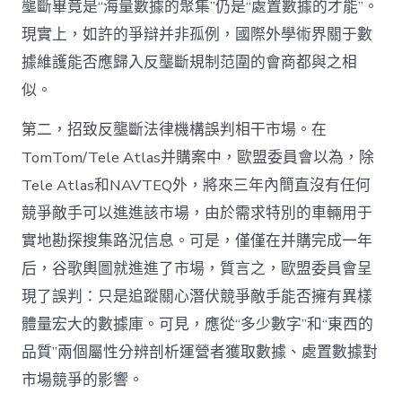
壟斷畢竟是“海量數據的聚集”仍是“處置數據的才能”。
現實上，如許的爭辯并非孤例，國際外學術界關于數
據維護能否應歸入反壟斷規制范圍的會商都與之相
似。
第二，招致反壟斷法律機構誤判相干市場。在
TomTom/Tele Atlas并購案中，歐盟委員會以為，除
Tele Atlas和NAVTEQ外，將來三年內簡直沒有任何
競爭敵手可以進進該市場，由於需求特別的車輛用于
實地勘探搜集路況信息。可是，僅僅在并購完成一年
后，谷歌輿圖就進進了市場，質言之，歐盟委員會呈
現了誤判：只是追蹤關心潛伏競爭敵手能否擁有異樣
體量宏大的數據庫。可見，應從“多少數字”和“東西的
品質”兩個屬性分辨剖析運營者獲取數據、處置數據對
市場競爭的影響。