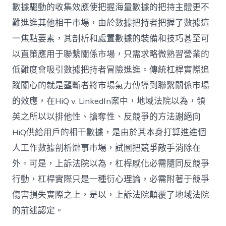
數據驅動的收集效應使把握海量數據的把持主體更不
難進進其他相干市場，由於數據把持者把握了數據這
一焦點要素，其剖析和處置數據的裝備和技巧甚至可
以直策應用于聯繫關係市場，只需求略微熟習營業的
低難度會吸引數據把持者冒險進進。傳統杠桿實際追
蹤關心的就是壟斷者將市場氣力傳導到聯繫關係市場
的效應，在HiQ v. LinkedIn案中，地域法院以為，領
英之所以以排他性、搶奪性、反競爭的方法謝絕向
HiQ供給用戶的相干數據，是由於其本身打算進進個
人工作數據剖析辦事市場，試圖把競爭敵手消除在
外。可是，上訴法院以為，杠桿感化必需隨同反競爭
行動，杠桿實際只是一種衍心理論，必需附著于競爭
傷害損失實際之上，是以，上訴法院顛覆了地域法院
的前述認定。