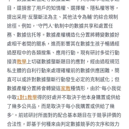
目，還損害了用戶的知情權、選擇權、隱私權等等，
提出采用“反壟斷法為主、其他法令為輔”的綜合規制
途徑。例如，“守門人”軌制中的數據共享和處置任
務、數據信托等。數據產權構造化分置將轉變數據好
處相干者間的關系，進而影響其在數據生孩子暢通經
過歷程中的各類搜集、應用行動。現有研討多從行動
接濟
教學
上切磋數據壟斷題目的應對，經由過程規范
私主體的自利行動來處理確權前的數據供應困難，簡
直可以或許對數據壟斷行動發生必定的克制感化；但
數據產權分置將會轉變這
家教
種情形，由於“每小我從
中取
1對1教學
得的好處并不取決于他本身購置或供給
了幾多公共品，而是取決于每小我購置或供給了幾
多”。前述研討所面對的配合基本題目在于競爭評價的
合法性，即基于何種來由判定數據競爭的次序和效力