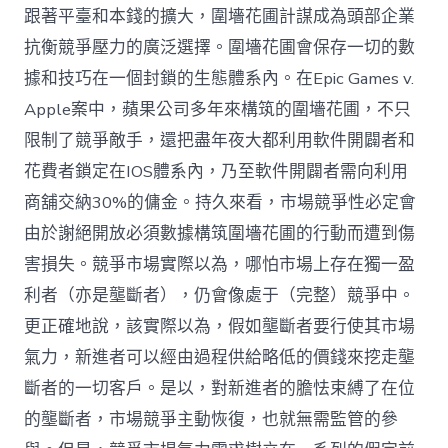
跟著平臺和本錢的擴大，圍墻花圃計謀成為頭部企業
抗衡競爭壓力的廣泛選擇。圍墻花圃會保存一切的數
據和技巧在一個封鎖的生態體系內。在Epic Games v.
Apple案中，蘋果公司多年來構筑的圍墻花圃，不只
限制了競爭敵手，還把盡年夜大都利用軟件開闢者和
花費者鎖定在IOS體系內，乃至軟件開闢者需向利用
商舖交納30%的傭金。持久來看，市場競爭性必定會
由於謝絕開放必須數據構筑圍墻花圃的行動而遭到傷
害損失。競爭市場實際以為，哪怕市場上存在獨一盈
利者（亦是壟斷者），仍會像處于（完整）競爭中。
更正確地說，該實際以為，假如壟斷者要行使其市場
氣力，新進者可以經由過程供給略低的價錢來挖走壟
斷者的一切客戶。是以，對新進者的膽怯束縛了在位
的壟斷者，市場競爭主動恢復，也就無需監管的參