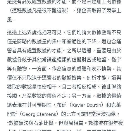
是擁有高效處置數據的才能，而不是未經加工的數據
（這種數據凡是很不難復制），讓企業取得了競爭上
風。
透過上述界說或描寫可見，它們均誇大數據壟斷不只
僅是簡略的數據量的集中和暢通性的下降，還包含運
營者具有處置數據的才能。之所以這般，重要是由於
數據分歧于其他常識產權類的虛擬財富或地盤、衡宇
等有體物，一方面，作為信息的載體和表示情勢，其
價值不只取決于運營者的數據搜集、剖析才能，還與
獲取的數據量慎密相干，且二者相反相成、彼此聯絡
接觸，乃至數據的價值不定；另一方面，數據的價值
還表現在其可預期性，布廷（Xavier Boutin）和克萊
門斯（Georg Clemens）的比方可謂非常活潑抽像，
“數據無法與石油比擬，但與風相當。數據流在很年夜