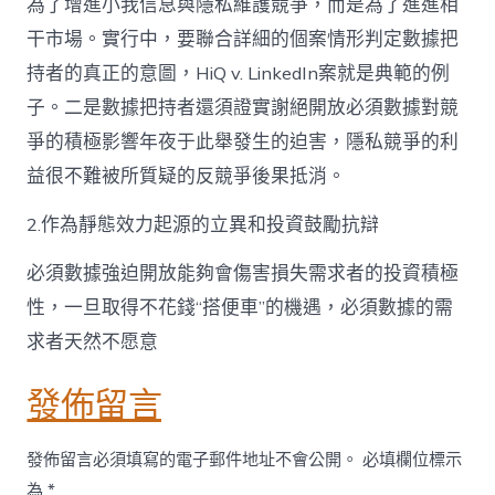
為了增進小我信息與隱私維護競爭，而是為了進進相
干市場。實行中，要聯合詳細的個案情形判定數據把
持者的真正的意圖，HiQ v. LinkedIn案就是典範的例
子。二是數據把持者還須證實謝絕開放必須數據對競
爭的積極影響年夜于此舉發生的迫害，隱私競爭的利
益很不難被所質疑的反競爭後果抵消。
2.作為靜態效力起源的立異和投資鼓勵抗辯
必須數據強迫開放能夠會傷害損失需求者的投資積極
性，一旦取得不花錢“搭便車”的機遇，必須數據的需
求者天然不愿意
發佈留言
發佈留言必須填寫的電子郵件地址不會公開。
必填欄位標示
為
*