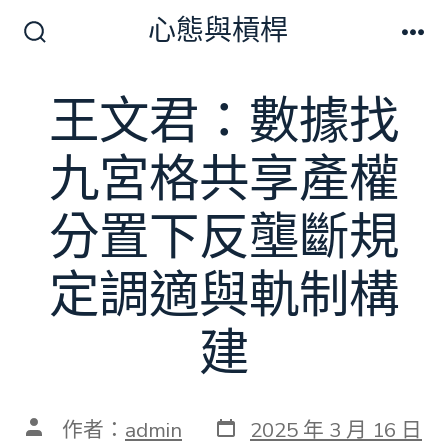
跳
心態與槓桿
至
搜
選
尋
單
主
切
王文君：數據找
要
換
開
內
關
九宮格共享產權
容
分置下反壟斷規
定調適與軌制構
建
發
文
作者：
admin
2025 年 3 月 16 日
表
章