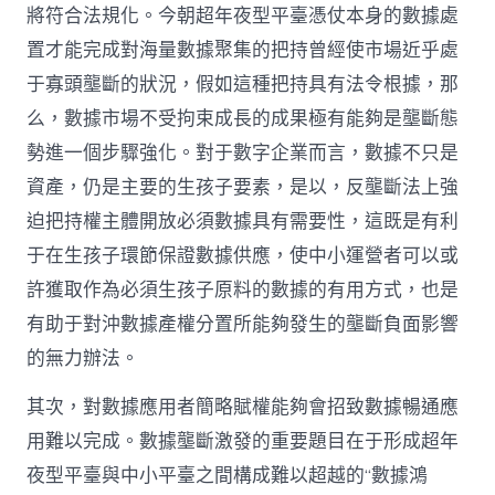
將符合法規化。今朝超年夜型平臺憑仗本身的數據處
置才能完成對海量數據聚集的把持曾經使市場近乎處
于寡頭壟斷的狀況，假如這種把持具有法令根據，那
么，數據市場不受拘束成長的成果極有能夠是壟斷態
勢進一個步驟強化。對于數字企業而言，數據不只是
資產，仍是主要的生孩子要素，是以，反壟斷法上強
迫把持權主體開放必須數據具有需要性，這既是有利
于在生孩子環節保證數據供應，使中小運營者可以或
許獲取作為必須生孩子原料的數據的有用方式，也是
有助于對沖數據產權分置所能夠發生的壟斷負面影響
的無力辦法。
其次，對數據應用者簡略賦權能夠會招致數據暢通應
用難以完成。數據壟斷激發的重要題目在于形成超年
夜型平臺與中小平臺之間構成難以超越的“數據鴻