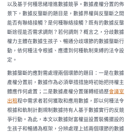
以及基于何種思緒增進數據競爭。數據產權分置的佈
景下，數據反壟斷的題目是，數據界權與反壟斷之間
能否有聯絡接觸？是何種聯絡接觸？既有的數據反壟
斷途徑能否需求調劑？若何調劑？概言之，分歧數據
權力主體在數據生孩子、暢通分歧環節的數據壟斷行
動，依何種法令根據、應遭到何種軌制束縛的法令設
定。
數據壟斷的應對需處理兩個環節的題目：一是在數據
產權分置前，數據作為必須舉措措施時初始把持權主
體應作何處置；二是數據產權分置運轉經過歷
會議室
出租
程中需求者若何獲取和應用數據，即以何種法令
根據和軌制計劃規制數據持有人基于數據實行的反競
爭行動。為此，本文以數據財富權益設置裝備擺設的
生孩子和暢通為框架，分辨處理上述兩個環節的數據