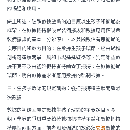
的暢通和應用。
綜上所述，破解數據壟斷的題目應以生孩子和暢通為
框架，在數據把持權設置裝備擺設和數據應用權設置
裝備擺設的基本上分辨停止，以兼顧數佔有序暢通的
次序目的和效力目的：在數據生孩子環節，經由過程
剖析可連續競爭上風和市場進進壁壘等，判定哪些數
據不克不及由初始把持者持續零丁把持；在數據暢通
環節，明白數據需求者應用數據的軌制根據。
三、生孩子環節的規定調適：強迫把持權主體開放必
須數據
數據的初始回屬是數據生孩子環節的主要題目。今
朝，學界的爭辯重要繚繞數據把持權主體和數據把持
權屬性兩個方面，前者觸及強迫開放必須
交流
數據的