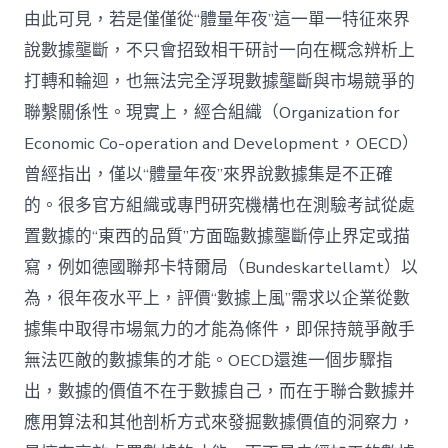
由此可見，若是僅僅從“體量年夜”這一單一特征來界
說數據壟斷，不只會招致相干研討一向在概念辨析上
打轉和輪迴，也無法完全浮現數據壟斷與市場競爭的
聯繫關係性。現實上，經合組織（Organization for
Economic Co-operation and Development，OECD）
曾經指出，僅以“體量年夜”來界說數據集是不正確
的。很多官方組織或專門研究機構也在測驗考試從處
置數據的“東西的品質”方面臨數據壟斷停止界定或描
寫，例如德國聯邦卡特爾局（Bundeskartellamt）以
為，很年夜水平上，評價“數據上風”需求以企業從數
據集中取得市場氣力的才能為條件，即保持競爭敵手
無法匹敵的數據集的才能。OECD還進一個步驟指
出，數據的價值不在于數據自己，而在于聯合數據并
應用算法和其他剖析方式來發掘數據價值的洞察力，