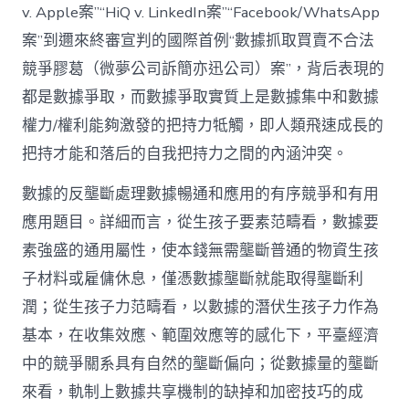
調
v. Apple案”“HiQ v. LinkedIn案”“Facebook/WhatsApp
適
案”到邇來終審宣判的國際首例“數據抓取買賣不合法
與
軌
競爭膠葛（微夢公司訴簡亦迅公司）案”，背后表現的
制
都是數據爭取，而數據爭取實質上是數據集中和數據
構
建〉
權力/權利能夠激發的把持力牴觸，即人類飛速成長的
中
把持才能和落后的自我把持力之間的內涵沖突。
數據的反壟斷處理數據暢通和應用的有序競爭和有用
應用題目。詳細而言，從生孩子要素范疇看，數據要
素強盛的通用屬性，使本錢無需壟斷普通的物資生孩
子材料或雇傭休息，僅憑數據壟斷就能取得壟斷利
潤；從生孩子力范疇看，以數據的潛伏生孩子力作為
基本，在收集效應、範圍效應等的感化下，平臺經濟
中的競爭關系具有自然的壟斷偏向；從數據量的壟斷
來看，軌制上數據共享機制的缺掉和加密技巧的成