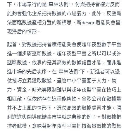
下，市場奉行的是“森林法例”，付與把持者權力反而
能夠會強化企業把持數據的市場氣力，此外，反壟斷
法面臨數據產權分置的新構思、新design還能夠會呈
現滯后的情形。
起首，對數據把持者賦權能夠會使超年夜型數字平臺
進一個步驟壟斷數據。超年夜型平臺之所以可以或許
壟斷數據，依靠的是其高效的數據處置才能，而非進
進市場的先后次序，在“森林法例”下，新進者可以憑
仗技巧立異獲取數據，盡管中小平臺囿于人力、物
力、資金、時光等限制難以與超年夜型平臺在技巧上
相匹敵，但依然存在這種能夠性。谷歌公司在數據量
并不占上風的情形下，憑仗高效的數據處置才能，勝
利進進輿圖導航辦事市場就是典範的例子。對數據把
持者賦權，意味著超年夜型平臺把持海量數據的聚集