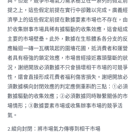
與。但是，競爭市場氣力需求樹立在一系列的假定前
提之上，這些假定前提在實行中卻難以完成。廣義經
濟學上的這些假定前提在數據要素市場也不存在，由
於收集辦事市場具稀有據驅動的收集效應，這會組成
主要的市場壁壘。此外，數據在生態體系各分支的反
應輪迴一磚一瓦構筑起的圍墻花圃，抵消費者和運營
者具有極強的鎖定效應，市場曾經接近寡頭壟斷的狀
況，謝絕開放必須數據不只會損壞相干市場的可競爭
性，還會直接形成花費者福利傷害損失。謝絕開放必
須數據橫向封閉效應的判定應側重斟酌三點：①必須
數據驅動的收集效應；②必須數據同時聯繫關係的市
場情形；③數據要素市場或收集辦事市場的競爭活
氣。
2.縱向封閉：將市場氣力傳導到相干市場