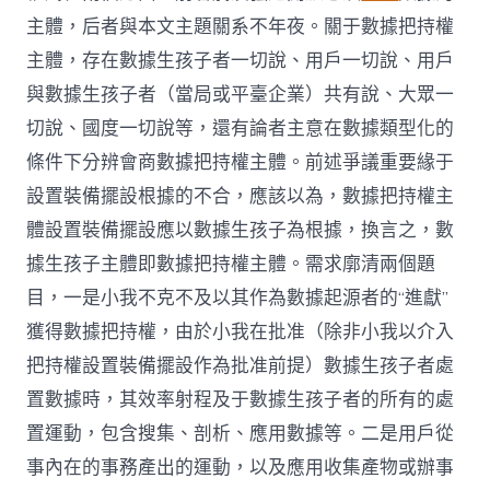
主體，后者與本文主題關系不年夜。關于數據把持權
主體，存在數據生孩子者一切說、用戶一切說、用戶
與數據生孩子者（當局或平臺企業）共有說、大眾一
切說、國度一切說等，還有論者主意在數據類型化的
條件下分辨會商數據把持權主體。前述爭議重要緣于
設置裝備擺設根據的不合，應該以為，數據把持權主
體設置裝備擺設應以數據生孩子為根據，換言之，數
據生孩子主體即數據把持權主體。需求廓清兩個題
目，一是小我不克不及以其作為數據起源者的“進獻”
獲得數據把持權，由於小我在批准（除非小我以介入
把持權設置裝備擺設作為批准前提）數據生孩子者處
置數據時，其效率射程及于數據生孩子者的所有的處
置運動，包含搜集、剖析、應用數據等。二是用戶從
事內在的事務產出的運動，以及應用收集產物或辦事