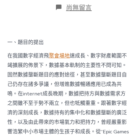
日
作
在
尚無留言
期
者
〈王
文
君：
數
據
一、題目的提出
找
九
宮
在我國數字經濟飛
聚會場地
速成長、數字財產範圍不
格
竭擴展的佈景下，數據基本軌制的主要性不問可知。
共
享
固然數據壟斷題目的應對途徑，甚至數據壟斷題目自
產
己仍存在諸多爭議，但增進數據暢通應用已成為共
權
分
鳴。在internet成長晚期，數據把持方與數據需求方
置
之間雖不至于勢不兩立，但也牴觸重重。跟著數字經
下
反
濟的深刻成長，數據持有的集中化和數據壟斷的廣泛
壟
性，以及由此帶來的市場氣力和把持力，曾經嚴重影
斷
規
響浩繁中小市場主體的生孩子和成長。從“Epic Games
定