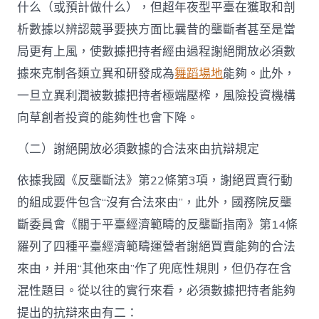
什么（或預計做什么），但超年夜型平臺在獲取和剖
析數據以辨認競爭要挾方面比曩昔的壟斷者甚至是當
局更有上風，使數據把持者經由過程謝絕開放必須數
據來克制各類立異和研發成為
舞蹈場地
能夠。此外，
一旦立異利潤被數據把持者極端壓榨，風險投資機構
向草創者投資的能夠性也會下降。
（二）謝絕開放必須數據的合法來由抗辯規定
依據我國《反壟斷法》第22條第3項，謝絕買賣行動
的組成要件包含“沒有合法來由”，此外，國務院反壟
斷委員會《關于平臺經濟範疇的反壟斷指南》第14條
羅列了四種平臺經濟範疇運營者謝絕買賣能夠的合法
來由，并用“其他來由”作了兜底性規則，但仍存在含
混性題目。從以往的實行來看，必須數據把持者能夠
提出的抗辯來由有二：