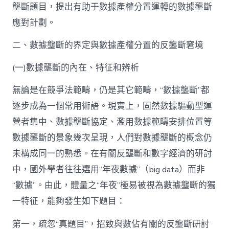
壟斷題目，提出有助于數據產權分置運轉的數據壟斷
應對計劃。
二、數據壟斷的界定與數據產權分置的反壟斷窘境
(一)數據壟斷的內在、特征和辨析
無論是在競爭法範疇，仍是其它範疇，“數據壟斷”都
逐步成為一個常用術語。現實上，固然數據驅動型運
營者集中、數據壟斷協定、濫用數據範疇安排位置等
數據壟斷的景象幾次呈現，人們對數據壟斷的概念仍
未構成同一的熟悉。在有關反壟斷和數字經濟的研討
中，國外學者往往選用“年夜數據”（big data）而非
“數據”。由此，體量之“年夜”極易被視為數據壟斷的獨
一特征，能夠發生如下題目：
第一，疏忽“真題目”，招致與數佔有關的反壟斷研討