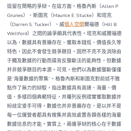
逗留在簡略的爭辯。在這方面，格魯內斯（Allen P.
Grunes）、斯圖克（Maurice E. Stucke）和塔克
（Darren S. Tucker）、威
個人空間
爾福德（Hill B.
Wellford）之間的論爭頗具代表性。塔克和威爾福德
以為，數據具有普遍存在、獲取本錢低、價值長久等
特色，因此不會發生競爭題目，固然不克不及消除由
于觸及數據的行動而違背反壟斷法的能夠性，但數據
并非競爭題目的本源。可見，他們以為數據壟斷僅僅
是“海量數據的聚集”。格魯內斯和斯圖克對前述不雅
點作了無力的辯駁，指出數據具有高速、海量、價
值、多樣四個典範特征，并羅列反例證實獲取數據并
紛歧定垂手可得，數據也并非普遍存在，是以并不是
每一位運營者都具有搜集并高效處置各類各樣的海量
數據信息的才能。實質上，兩邊爭辯的核心在于數據