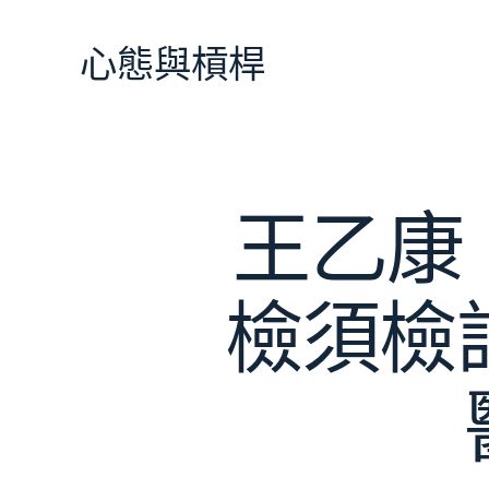
跳
至
心態與槓桿
主
要
內
容
王乙康
檢須檢