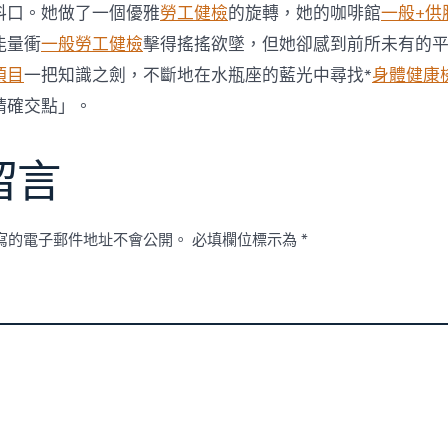
及
料口。她做了一個優雅
勞工健檢
的旋轉，她的咖啡館
一般+供
索
能量衝
一般勞工健檢
擊得搖搖欲墜，但她卻感到前所未有的
賠
條
項目
一把知識之劍，不斷地在水瓶座的藍光中尋找*
身體健康
款
防
精確交點」。
止
醫
療
留言
費
不
斷
寫的電子郵件地址不會公開。
必填欄位標示為
*
攀
升〉
中