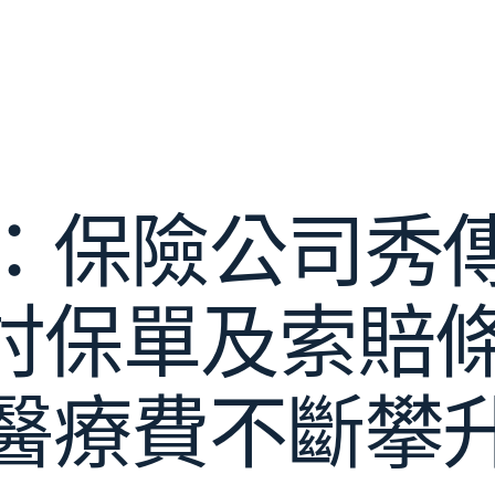
：保險公司秀
討保單及索賠條
醫療費不斷攀