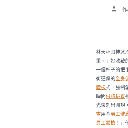
文
作
章
作
者
林天秤眼神冰
重。」她收藏
一個杯子的把
衡逼瘋的
全身
體檢
式，強制
瞬間
供膳檢查
光束刺出圓規
查
用金
勞工健
員工體檢
！」