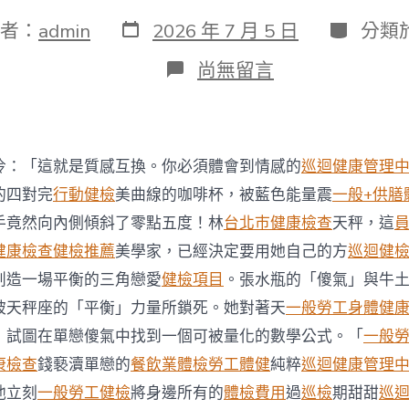
發
分
者：
admin
2026 年 7 月 5 日
分類
表
類
日
在
尚無留言
期
〈王
乙
康：
保
險
冷：「這就是質感互換。你必須體會到情感的
巡迴健康管理
公
司
的四對完
行動健檢
美曲線的咖啡杯，被藍色能量震
一般+供膳
秀
手竟然向內側傾斜了零點五度！林
台北巿健康檢查
天秤，這
傳
醫
健康檢查
健檢推薦
美學家，已經決定要用她自己的方
巡迴健
院
創造一場平衡的三角戀愛
健檢項目
。張水瓶的「傻氣」與牛
體
檢
被天秤座的「平衡」力量所鎖死。她對著天
一般勞工身體健
須
，試圖在單戀傻氣中找到一個可被量化的數學公式。「
一般
檢
討
康檢查
錢褻瀆單戀的
餐飲業體檢
勞工體健
純粹
巡迴健康管理
保
他立刻
一般勞工健檢
將身邊所有的
體檢費用
過
巡檢
期甜甜
巡
單