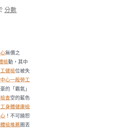
於
分數
中心
無價之
體檢
動，其中
員工健檢
位被失
檢中心
一般勞工
土豪的「霸氣」
康檢查
空的藍色
勞工身體健康檢
中心
！不可饒恕
迴體檢推薦
圈丟