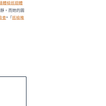
膳體檢
巡迴體
平靜。而她的圓
檢查
*「
巡檢推