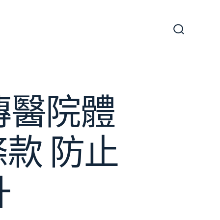
搜
尋
切
換
開
關
傳醫院體
款 防止
升