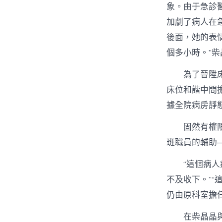
象。由于急診
加劇了病人在
後面，她的表
個多小時。”柴
為了晉陞
床位和諧中間
據全院病房靜
固然有權
班職員的輔助
“這個病
不及收下。”
仍由原科室擔任
在柴晶晶