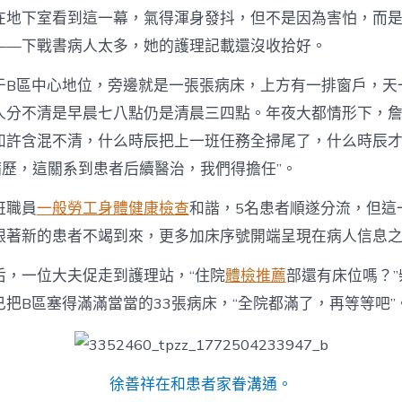
在地下室看到這一幕，氣得渾身發抖，但不是因為害怕，而
——下戰書病人太多，她的護理記載還沒收拾好。
于B區中心地位，旁邊就是一張張病床，上方有一排窗戶，天
人分不清是早晨七八點仍是清晨三四點。年夜大都情形下，
如許含混不清，什么時辰把上一班任務全掃尾了，什么時辰才
病歷，這關系到患者后續醫治，我們得擔任”。
班職員
一般勞工身體健康檢查
和諧，5名患者順遂分流，但這一
跟著新的患者不竭到來，更多加床序號開端呈現在病人信息
后，一位大夫促走到護理站，“住院
體檢推薦
部還有床位嗎？”
把B區塞得滿滿當當的33張病床，“全院都滿了，再等等吧”
徐善祥在和患者家眷溝通。