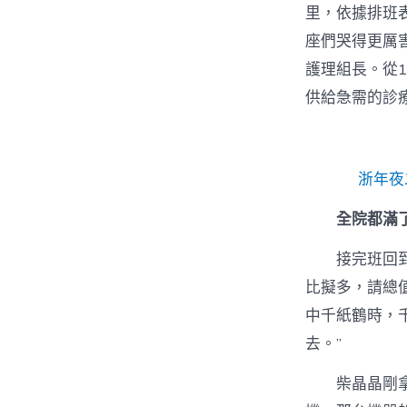
里，依據排班
座們哭得更厲
護理組長。從
供給急需的診
浙年夜
全院都滿
接完班回
比擬多，請總
中千紙鶴時，
去。”
柴晶晶剛