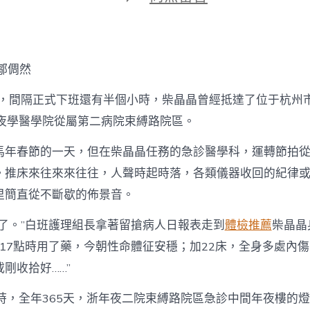
期
〈特
稿
243
｜
秀
鄒倜然
傳
醫
0分，間隔正式下班還有半個小時，柴晶晶曾經抵達了位于杭州
院
供
年夜學醫學院從屬第二病院束縛路院區。
膳
束
馬年春節的一天，但在柴晶晶任務的急診醫學科，運轉節拍
縛
。推床來往來來往往，人聲時起時落，各類儀器收回的紀律
路
醫
里簡直從不斷歇的佈景音。
護
火
班了。”白班護理組長拿著留搶病人日報表走到
體檢推薦
柴晶晶
線〉
中
，17點時用了藥，今朝性命體征安穩；加22床，全身多處內傷
剛收拾好……”
小時，全年365天，浙年夜二院束縛路院區急診中間年夜樓的