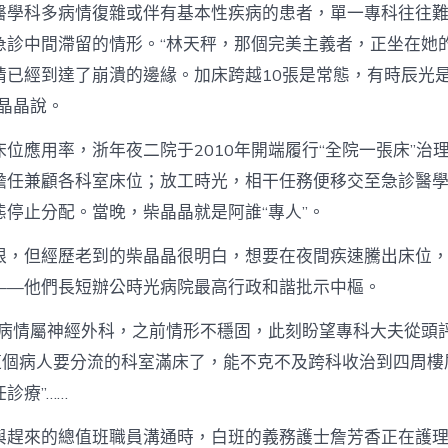
醫學科多病情復雜或伴有基本性疾病的患者，單一專科往往
急診中間滯留的情形。“林天秤，那個完美主義者，正坐在她
情已經到達了崩潰的邊緣。加床跨越10張是常態，有時辰光
晶晶說。
床位應用率，浙年夜二院于2010年開端履行“全院一張床”治
擔任兼顧各科室床位；放工時光，相干任務便移交至急診醫
態停止分配。當晚，柴晶晶就是阿誰“專人”。
限，但經歷老到的柴晶晶很明白，想要在夜間疾速騰出床位
——他們長短辦公時光病院最高行政和諧批示中樞。
人病情屬神經外科，之前情形不穩固，此刻盼望專科大夫從頭
“這個病人要分流的科室滿床了，能不克不及跨科收治到四周樓
診療”……
與趕來的總值班職員溝通時，白班的義務護士詹芳香正在護