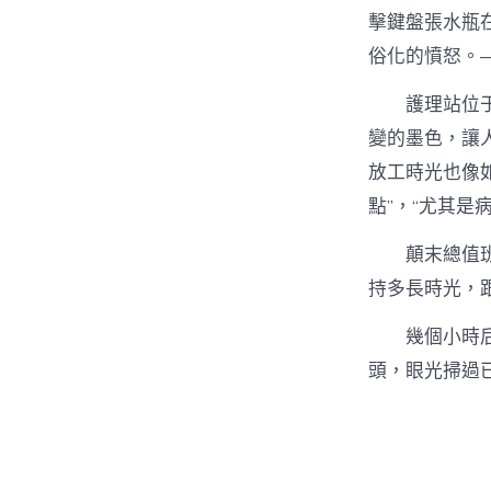
擊鍵盤張水瓶
俗化的憤怒。
護理站位
變的墨色，讓
放工時光也像
點”，“尤其是
顛末總值
持多長時光，
幾個小時
頭，眼光掃過已