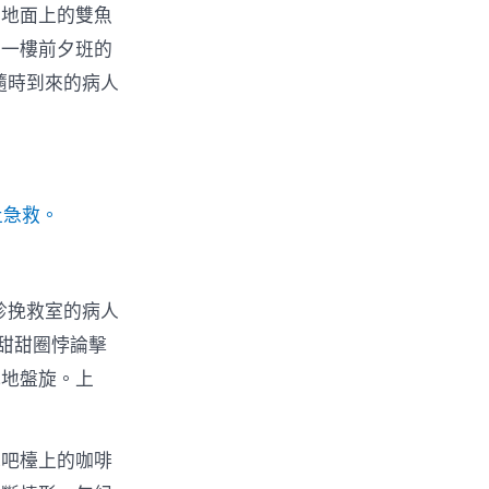
中地面上的雙魚
間一樓前夕班的
隨時到來的病人
止急救。
診挽救室的病人
甜甜圈悖論擊
亂地盤旋。上
她吧檯上的咖啡