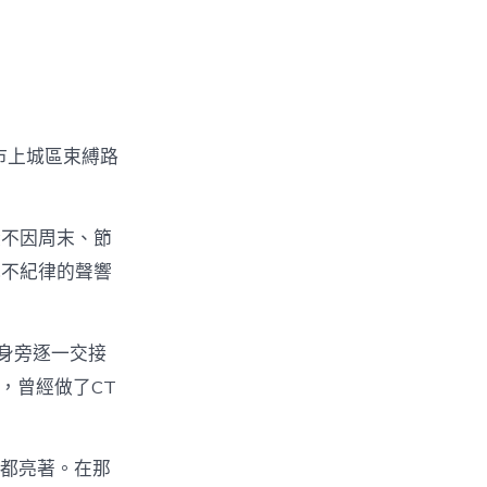
市上城區束縛路
從不因周末、節
或不紀律的聲響
身旁逐一交接
，曾經做了CT
燈都亮著。在那