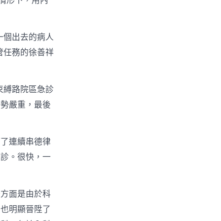
情形下，用內
一個出去的病人
管任務的徐善祥
束縛路院區急診
傷勢嚴重，最後
打了連續串德律
會診。很快，一
一方面是由於科
動也明顯晉陞了