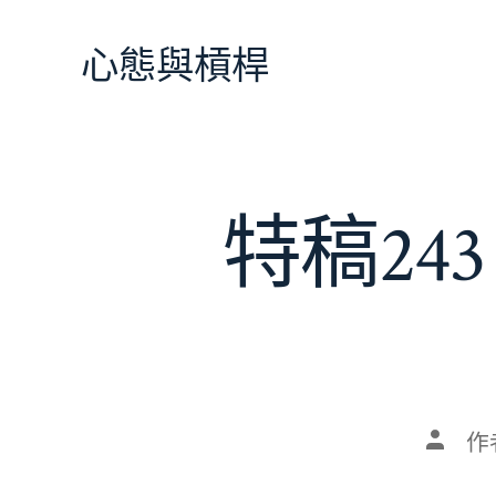
跳
至
心態與槓桿
主
要
內
容
特稿2
文
作
章
作