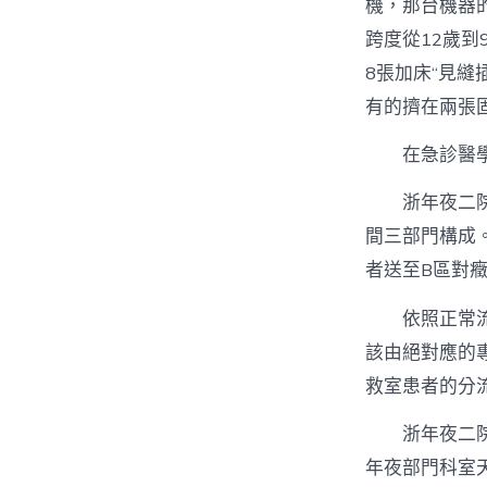
機，那台機器
跨度從12歲到
8張加床“見
有的擠在兩張
在急診醫
浙年夜二
間三部門構成
者送至B區對
依照正常
該由絕對應的
救室患者的分
浙年夜二
年夜部門科室