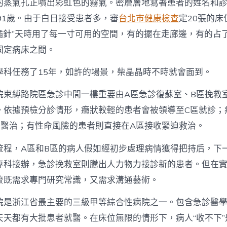
的蒸氣孔正噴出彩虹色的霧氣。密層層地寫著患者的姓名和
91歲。由于白日接受患者多，審
台北巿健康檢查
定20張的
縫插針”天時用了每一寸可用的空間，有的擺在走廊邊，有的占
固定病床之間。
學科任務了15年，如許的場景，柴晶晶時不時就會面到。
院束縛路院區急診中間一樓重要由A區急診復蘇室、B區挽救
。依據預檢分診情形，癥狀較輕的患者會被領導至C區就診；
癥醫治；有性命風險的患者則直接在A區接收緊迫救治。
流程，A區和B區的病人假如經初步處理病情獲得把持后，下
專科接辦，急診挽救室則騰出人力物力接診新的患者。但在
流既需求專門研究常識，又需求溝通藝術。
院是浙江省最主要的三級甲等綜合性病院之一。包含急診醫
天天都有大批患者就醫。在床位無限的情形下，病人“收不下”