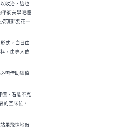
難以收治，這也
的平衡美學吧檯
是接班都要花一
理形式。白日由
學科，由專人依
，必需借助總值
評價，看能不克
層的空床位，
理站里飛快地敲