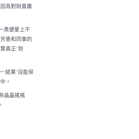
是因為對財富庸
一黑便蒙上不
詹芳香和同事的
算真正“到
“結果”沒能保
之中。
柴晶晶搖搖
。