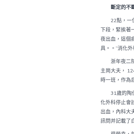
斷定的不
22點，
下段，緊挨著
夜出血，這個
具。。”消化
浙年夜二
主崗大夫， 1
時一班，作為
31歲的
化外科停止會
出血，內科大
訊問并記載了