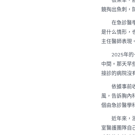
很榮幸，
鏡掏出魚刺，
在急診醫
是什么情形，
主任醫師表現
2025
中間。那天早
接診的病院沒
依據事前
風，告訴胸內
個由急診醫學
近年來，
室醫護團隊自