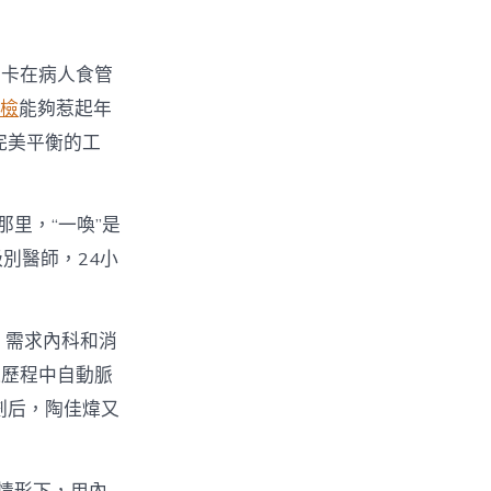
刺卡在病人食管
體檢
能夠惹起年
完美平衡的工
那里，“一喚”是
別醫師，24小
，需求內科和消
過歷程中自動脈
劃后，陶佳煒又