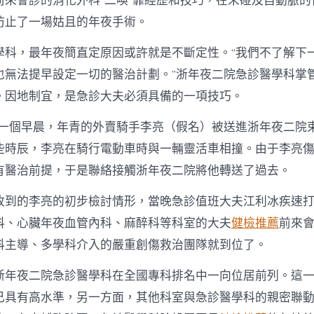
前來會診的消化外科“二喚”靠經歷和技巧，在未碰及自動脈的
防止了一場姑且的年夜手術。
學科，最年夜簡直定原因或許就是不斷定性。“我們不了解下
也無法提早設定一切的醫治計劃。”浙年夜二院急診醫學科掌
。因地制宜，是急診大夫必須具備的一項技巧。
年的一個早晨，年青的外賣騎手李亮（假名）被送進浙年夜二院
些時辰，李亮在騎行電動車時與一輛靈活車相撞。由于李亮
有醫治前提，于是聯絡接觸浙年夜二院將他轉送了過去。
收到的李亮的初步檢討情形，當晚急診值班大夫江利冰疾速
科、心臟年夜血管內科、麻醉科等科室的大夫
健檢推薦
前來
科主導、多學科介入的嚴重創傷救治團隊就到位了。
浙年夜二院急診醫學科在全國專科排名中一向位居前列。這
己具有高水準，另一方面，其他科室與急診醫學科的親密聯