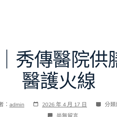
43｜秀傳醫院供
醫護火線
發
分
者：
admin
2026 年 4 月 17 日
分類
表
類
日
在
尚無留言