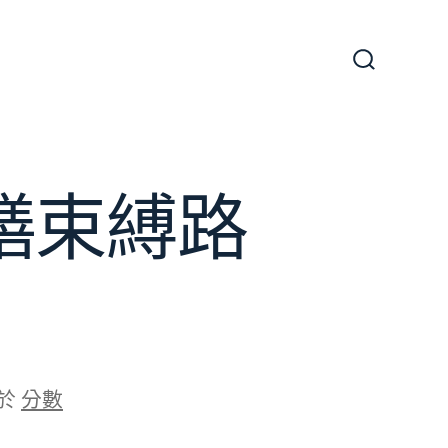
搜
尋
切
換
開
關
膳束縛路
於
分數