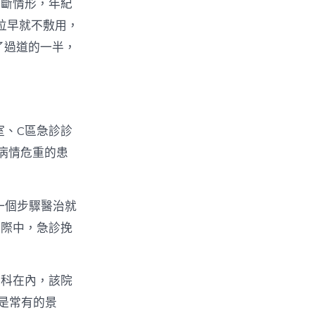
診斷情形，年紀
床位早就不敷用，
了過道的一半，
室、C區急診診
病情危重的患
一個步驟醫治就
實際中，急診挽
學科在內，該院
是常有的景