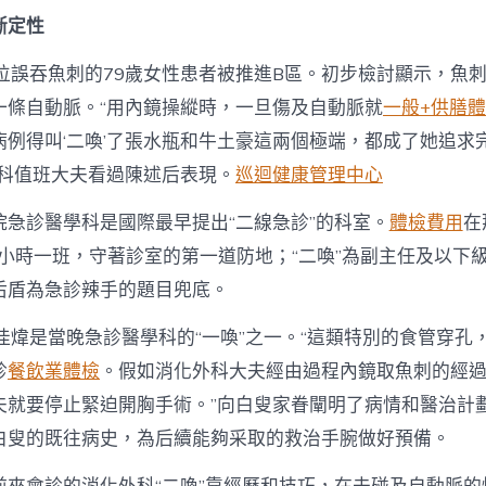
斷定性
一位誤吞魚刺的79歲女性患者被推進B區。初步檢討顯示，魚
一條自動脈。“用內鏡操縱時，一旦傷及自動脈就
一般+供膳
病例得叫‘二喚’了張水瓶和牛土豪這兩個極端，都成了她追求
外科值班大夫看過陳述后表現。
巡迴健康管理中心
院急診醫學科是國際最早提出“二線急診”的科室。
體檢費用
在
2小時一班，守著診室的第一道防地；“二喚”為副主任及以下級
后盾為急診辣手的題目兜底。
陶佳煒是當晚急診醫學科的“一喚”之一。“這類特別的食管穿孔
診
餐飲業體檢
。假如消化外科大夫經由過程內鏡取魚刺的經
夫就要停止緊迫開胸手術。”向白叟家眷闡明了病情和醫治計
白叟的既往病史，為后續能夠采取的救治手腕做好預備。