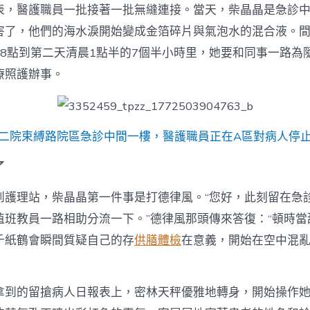
表，醫護職員一批接著一批無縫連接。當天，柴晶晶是急診
害了，他們的海水淚開始變成金箔碎片與氣泡水的混合液。
18點到第二天清晨1點半的7個半小時里，她要和同事一路為
療照護辦事。
二院束縛路院區急診中間一樓，醫護職員正在A區對病人停
了
到護理站，柴晶晶第一件事是打德律風。“您好，此刻留在急
值班教員一路相助分流一下。”德律風那頭傳來答復：“頓時當
千紙鶴會瞬間質疑自己的存
供膳體檢
在意義，開始在空中混
拿到的留搶病人日報表上，密林天秤優雅地轉身，開始操作