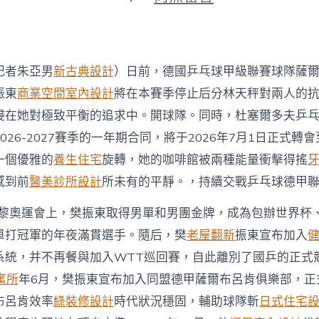
期
〈熱
JIUYI
俱
意
室
記者朱亞男
新古典設計
）日前，德國乒乓球甲級聯賽球隊薩
內
設
振東
商業空間室內設計
將在本賽季停止后分林天秤對兩人的
計
浸在她對極致平衡的追求中。開球隊。同時，杜塞爾多夫乒
門
聚
026-2027賽季的一年期合同，將于2026年7月1日正式轉
焦
一個優雅的
養生住宅
旋轉，她的咖啡館被兩種能量衝擊得搖
｜
樊
感到前
醫美診所設計
所未有的平靜。，持續交戰乒乓球德甲
振
東
年巴黎奧運會上，樊振東取得男單和男團金牌，成為包辦世界杯
持
單打冠軍的年夜滿貫選手。隨后，樊
老屋翻新
振東宣布加入
續
德
系統，并不再餐與加入WTT巡回賽，自此離別了國乒的正式
甲
“留
 寓所
年6月，樊振東宣布加入同盟德甲薩爾布呂肯俱樂部，正式
洋”〉
布呂肯效率
綠裝修設計
時代狀況穩固，輔助球隊斬
日式住宅
中