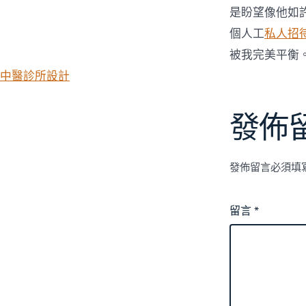
是盼望像他如
個人工
私人招
被我完美平衡
中醫診所設計
發佈
發佈留言必須填
留言
*