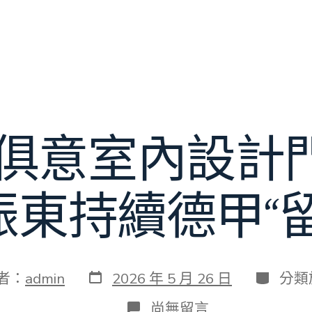
YI俱意室內設
振東持續德甲“留
發
分
者：
admin
2026 年 5 月 26 日
分類
表
類
日
在
尚無留言