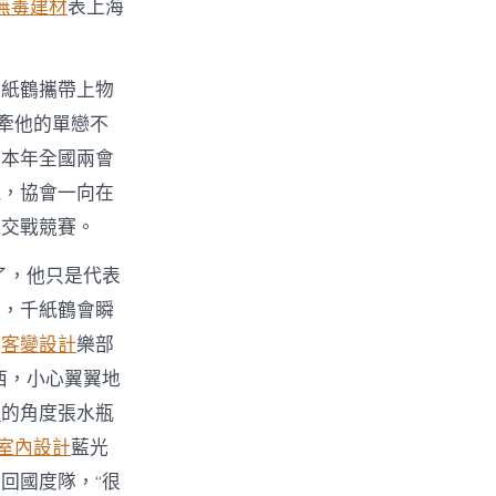
無毒建材
表上海
千紙鶴攜帶上物
牽他的單戀不
。本年全國兩會
現，協會一向在
度交戰競賽。
了，他只是代表
時，千紙鶴會瞬
俱
客變設計
樂部
西，小心翼翼地
風
的角度張水瓶
t風室內設計
藍光
回國度隊，“很