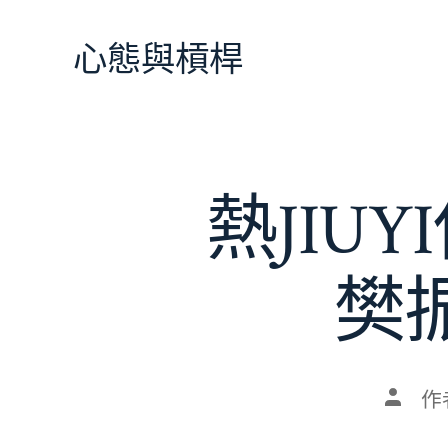
跳
至
心態與槓桿
主
要
內
容
熱JIU
樊
文
作
章
作