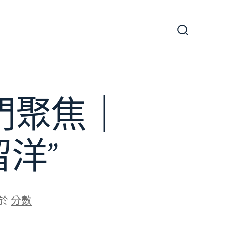
搜
尋
切
換
開
關
計門聚焦｜
洋”
於
分數