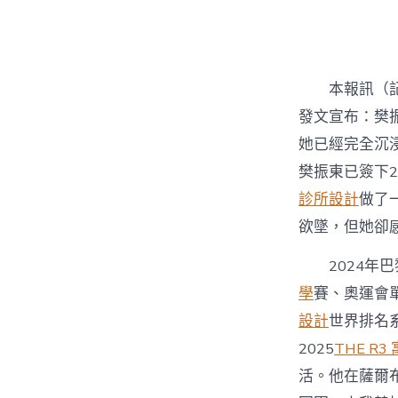
者
本報訊（
發文宣布：樊
她已經完全沉
樊振東已簽下2
診所設計
做了
欲墜，但她卻
2024
學
賽、奧運會
設計
世界排名
2025
THE R3
活。他在薩爾