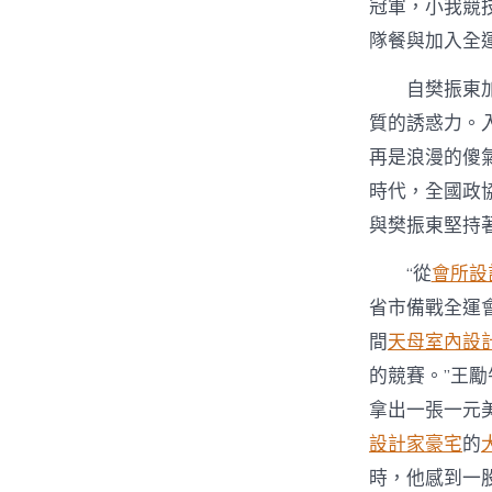
冠軍，小我競技
隊餐與加入全
自樊振東
質的誘惑力。
再是浪漫的傻
時代，全國政
與樊振東堅持
“從
會所設
省市備戰全運
間
天母室內設
的競賽。”王
拿出一張一元
設計家豪宅
的
時，他感到一