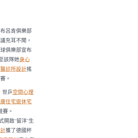
爾布呂肯俱樂部
抗議充耳不聞，
乓球俱樂部宣布
會至該隊她
身心
牙醫診所設計
搖
聯賽。
、世乒
空間心理
健康住宅
退休宅
競賽。
開啟“留洋”生
設計
獲了德國杯